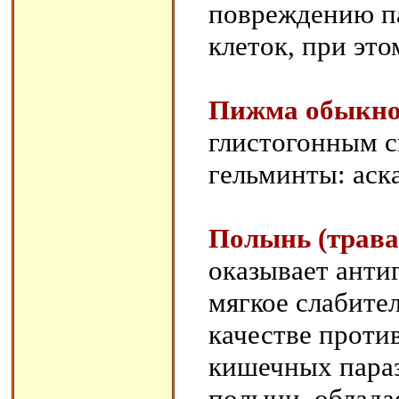
повреждению па
клеток, при это
Пижма обыкнов
глистогонным с
гельминты: аск
Полынь (трава
оказывает анти
мягкое слабите
качестве проти
кишечных параз
полыни, облада