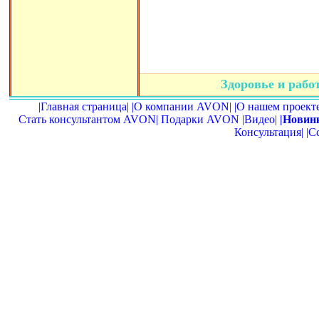
Здоровье и раб
|Главная страница|
|О компании AVON|
|О нашем проекте
Стать консультантом AVON|
Подарки AVON
|Видео|
|Новин
Консультация|
|С