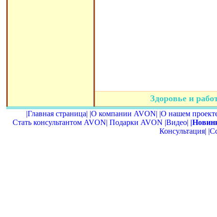
Здоровье и раб
|Главная страница|
|О компании AVON|
|О нашем проекте
Стать консультантом AVON|
Подарки AVON
|Видео|
|Новин
Консультация|
|С