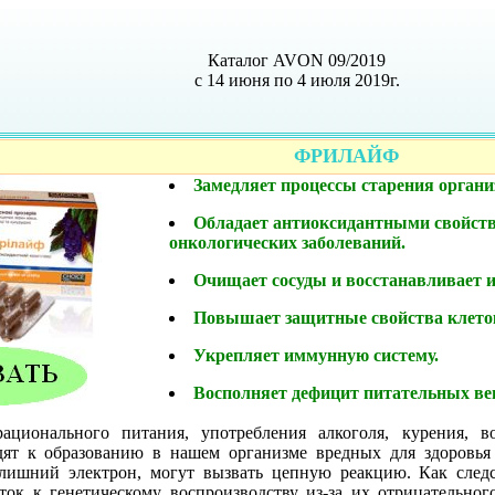
Каталог AVON 09/2019
с 14 июня по 4 июля 2019г.
ФРИЛАЙФ
Замедляет процессы старения органи
Обладает антиоксидантными свойств
онкологических заболеваний.
Очищает сосуды и восстанавливает и
Повышает защитные свойства клето
Укрепляет иммунную систему.
Восполняет дефицит питательных ве
рационального питания, употребления алкоголя, курения, в
ят к образованию в нашем организме вредных для здоровья 
 лишний электрон, могут вызвать цепную реакцию. Как след
ток к генетическому воспроизводству из-за их отрицательн