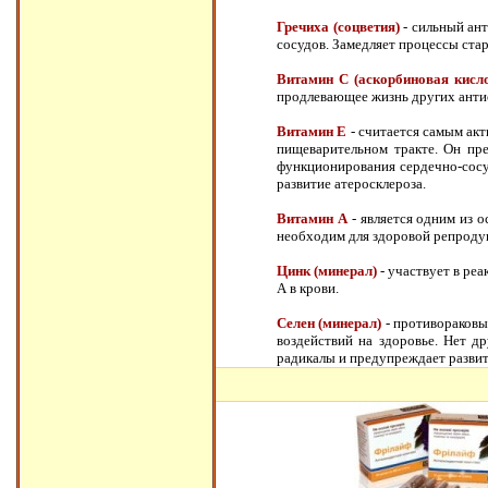
Гречиха (соцветия)
- сильный ан
сосудов. Замедляет процессы ста
Витамин С (аскорбиновая кисло
продлевающее жизнь других антио
Витамин Е
- считается самым ак
пищеварительном тракте. Он пре
функционирования сердечно-сосу
развитие атеросклероза.
Витамин А
- является одним из 
необходим для здоровой репродук
Цинк (минерал)
- участвует в ре
А в крови.
Селен (минерал)
- противораковы
воздействий на здоровье. Нет д
радикалы и предупреждает развит