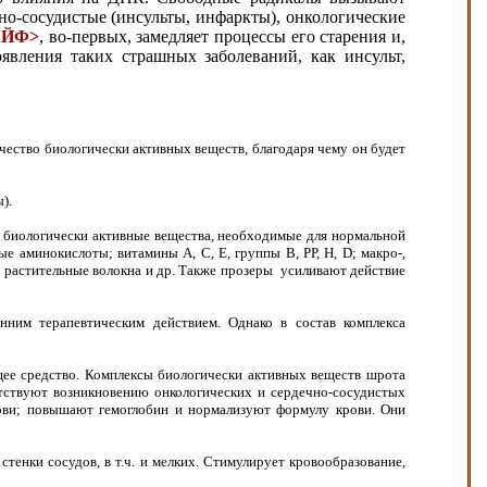
но-сосудистые (инсульты, инфаркты), онкологические
АЙФ>
, во-первых, замедляет процессы его старения и,
оявления таких страшных заболеваний, как инсульт,
ество биологически активных веществ, благодаря чему он будет
).
се биологически активные вещества, необходимые для нормальной
е аминокислоты; витамины А, С, Е, группы В, РР, Н, D; макро-,
; растительные волокна и др. Также прозеры усиливают действие
нним терапевтическим действием. Однако в состав комплекса
ее средство. Комплексы биологически активных веществ шрота
тствуют возникновению онкологических и сердечно-сосудистых
крови; повышают гемоглобин и нормализуют формулу крови. Они
тенки сосудов, в т.ч. и мелких. Стимулирует кровообразование,