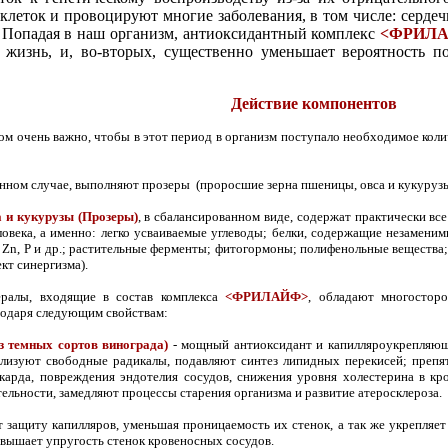
клеток и провоцируют многие заболевания, в том числе: сердеч
я. Попадая в наш организм, антиоксидантный комплекс
<ФРИЛ
 жизнь, и, во-вторых, существенно уменьшает вероятность п
Действие компонентов
 очень важно, чтобы в этот период в организм поступало необходимое колич
данном случае, выполняют прозеры (проросшие зерна пшеницы, овса и кукурузы
 и кукурузы (Прозеры)
, в сбалансированном виде, содержат практически в
овека, а именно: легко усваиваемые углеводы; белки, содержащие незаменимы
, Zn, P и др.; растительные ферменты; фитогормоны; полифенольные вещества
кт синергизма).
ералы, входящие в состав комплекса
<ФРИЛАЙФ>
, обладают многосторо
одаря следующим свойствам:
 темных сортов винограда)
- мощный антиоксидант и капилляроукрепляющ
лизуют свободные радикалы, подавляют синтез липидных перекисей; препя
иокарда, повреждения эндотелия сосудов, снижения уровня холестерина в 
льности, замедляют процессы старения организма и развитие атеросклероза.
 защиту капилляров, уменьшая проницаемость их стенок, а так же укрепляет с
вышает упругость стенок кровеносных сосудов.