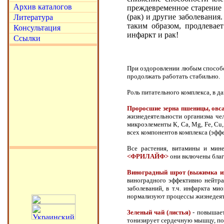
Архив каталогов
преждевременное старение 
(рак) и другие заболевани
Литература
таким образом, продлевает
Консультация
инфаркт и рак!
Ссылки
При оздоровлении любым способом
продолжать работать стабильно.
Роль питательного комплекса, в 
Проросшие зерна пшеницы, овса
жизнедеятельности организма чел
микроэлементы К, Са, Mg, Fe, Cu
всех компонентов комплекса (эффе
Все растения, витамины и мин
<ФРИЛАЙФ>
они включены благ
Виноградный шрот (выжимка из
виноградного эффективно нейтра
заболеваний, в т.ч. инфаркта м
нормализуют процессы жизнедеяте
Зеленый чай (листья)
- повышает
тонизирует сердечную мышцу, по