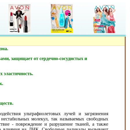
зма.
ами, защищает от сердечно-сосудистых и
х эластичность.
к.
ществ.
оздействия ультрафиолетовых лучей и загрязнения
нестабильных молекул, так называемых свободных
ствие - повреждение и разрушение тканей, а также
ого влияния на ДНК. Свободные радикалы вызывают