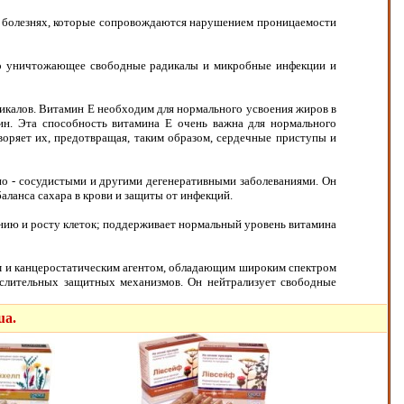
ри болезнях, которые сопровождаются нарушением проницаемости
ьно уничтожающее свободные радикалы и микробные инфекции и
калов. Витамин Е необходим для нормального усвоения жиров в
ин. Эта способность витамина Е очень важна для нормального
воряет их, предотвращая, таким образом, сердечные приступы и
но - сосудистыми и другими дегенеративными заболеваниями. Он
ланса сахара в крови и защиты от инфекций.
ению и росту клеток; поддерживает нормальный уровень витамина
 и канцеростатическим агентом, обладающим широким спектром
ислительных защитных механизмов. Он нейтрализует свободные
ua.