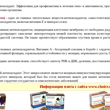
тиоксидант. Эффективна для профилактики и лечения гипо- и авитаминоза; п
рения организма.
та)
- одно из главных питательных веществ-антиоксидантов, самостоятел
ксидантов, включая витамин Е и минерал селен.
тивным антиоксидантом, защищающим клеточные мембраны от свободных ради
дотвращает окисление липопротеидов низкой плотности, включая холестер
дистой системы. Он также препятствует образованию сгустков крови и раст
основных антиоксидантов. Витамин А - бесценный союзник в борьбе с сердеч
тивной функции, гормональной устойчивости у женщин, нормального роста, ба
акциях антиокисления; способствует синтезу РНК и ДНК, делению, восстановл
й антиоксидант. Этот микроэлемент является мощным иммуностимулирующим
ругого минерала, который был бы столь жизненно важен для наших антиок
ие сердечно-сосудистых и онкологических заболеваний.
Информация взята с сайта www.choice.