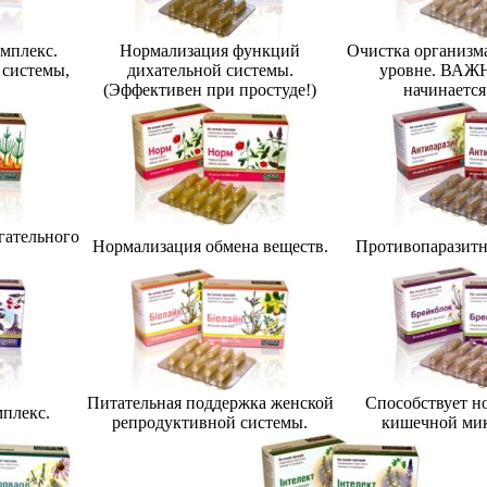
мплекс.
Нормализация функций
Очистка организм
системы,
дихательной системы.
уровне. ВАЖН
(Эффективен при простуде!)
начинается
гательного
Нормализация обмена веществ.
Противопаразитн
Питательная поддержка женской
Способствует н
плекс.
репродуктивной системы.
кишечной ми