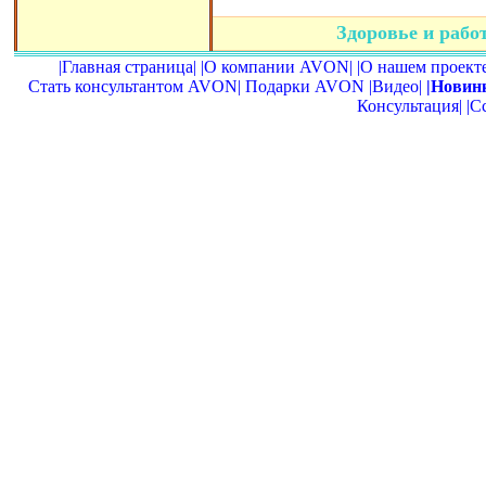
Здоровье и раб
|Главная страница|
|О компании AVON|
|О нашем проекте
Стать консультантом AVON|
Подарки AVON
|Видео|
|Новин
Консультация|
|С