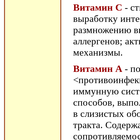
Витамин С
- с
выработку инт
размножению ви
аллергенов; ак
механизмы.
Витамин А
- по
<противоинфек
иммунную сист
способов, выпо
в слизистых об
тракта. Содерж
сопротивляемо