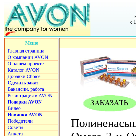
с 
Меню
Главная страница
О компании AVON
О нашем проекте
Каталог AVON
Добавки Choice
Сделать заказ
Вакансии, работа
Регистрация в AVON
Подарки AVON
Видео
Новинки AVON
Полиненас
Победители
Советы
Анкета