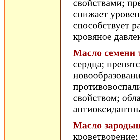
свойствами; пр
снижает уровен
способствует р
кровяное давле
Масло семени
сердца; препят
новообразовани
противовоспал
свойством; об
антиоксидантн
Масло зароды
кроветворение;