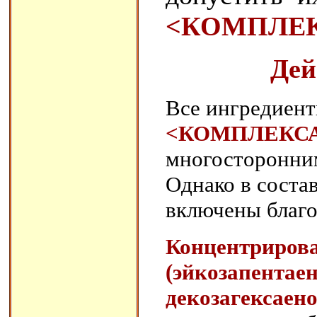
<КОМПЛЕК
Дей
Все ингредиент
<КОМПЛЕКСА
многосторонним
Однако в соста
включены благ
Концентриров
(эйкозапентае
декозагексаен