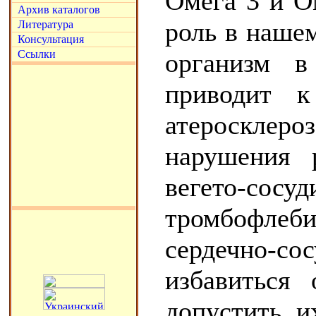
Омега 3 и О
Архив каталогов
роль в нашем
Литература
Консультация
Ссылки
организм в
приводит к
атеросклеро
нарушения 
вегето-с
тромбофлеб
сердечно-с
избавиться
допустить и