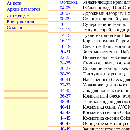
Обложка
Увлажняющий крем для
Анкета
04-05
Губная помада Нон-Сто
Архив каталогов
06-07
Дорожный набор из 3-х
Литература
08-09
Солнцезащитный увлаж
Консультация
10-11
Суперстойкие тени для в
Ссылки
12-13
ампунь, спрей, кондици
14-15
Туалетная вода Pur Blan
16-17
Корректирующий крем д
18-19
Сделайте Ваш летний о
20-21
Золотые отттенки. Набо
22-23
Подвеска для мобильног
24-25
Сумочка, шкатулка, ко
26-27
Сияющие тени для век 
28-29
Три туши для ресниц.
30-31
Насыщенный блеск для 
32-33
Увлажняющий тон-основ
34-35
Лак для ногтей, питани
36-37
Компактный блеск, румя
38-39
Тени-карандаш для глаз
40-41
Косметика серии AVON.
42-43
Косметика скерии Color
44-45
Косметика скерии Color
46-47
Очищение кожи лица с 
48-49
Защищаем кожу от солн