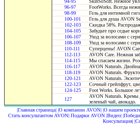
94-95
SkinSoSoft. Нежное ув
96-97
FootWorks. Всегда неж
98-99
Гель для интимной гиг
100-101
Гель для душа AVON Se
102-103
Скидка 58%. Распродаж
104-105
Забудьте про седые кор
106-107
Уход за волосами с сер
108-109
Уход за волосами с сери
110-111
Суперцены! AVON Care
112-113
AVON Care. Нежная забо
114-115
Мы спасаем жизни. Роз
116-117
AVON Naturals. Двойн
118-119
AVON Naturals. Фруктов
120-121
AVON Naturals. Экзоти
122-123
Сочный грейпфрут, цве
124-125
Foot Works. Большое л
AVON Naturals. Кремы 
127
зеленый чай, авокадо.
|Главная страница|
|О компании AVON|
|О нашем проекте
Стать консультантом AVON|
Подарки AVON
|Видео|
|Победи
Консультация|
|С