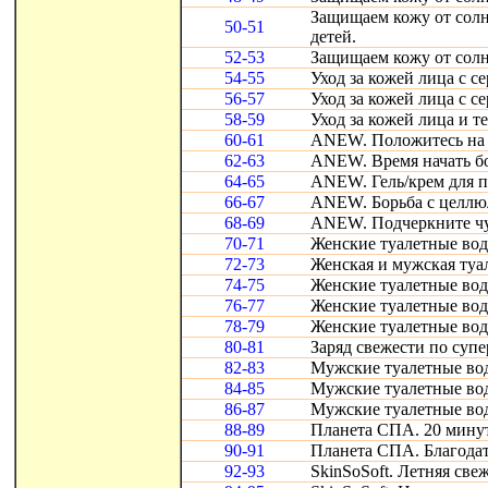
Защищаем кожу от солнц
50-51
детей.
52-53
Защищаем кожу от солн
54-55
Уход за кожей лица с с
56-57
Уход за кожей лица с с
58-59
Уход за кожей лица и т
60-61
ANEW. Положитесь на 
62-63
ANEW. Время начать бо
64-65
ANEW. Гель/крем для п
66-67
ANEW. Борьба с целлюл
68-69
ANEW. Подчеркните чув
70-71
Женские туалетные вод
72-73
Женская и мужская туале
74-75
Женские туалетные вод
76-77
Женские туалетные вод
78-79
Женские туалетные во
80-81
Заряд свежести по супе
82-83
Мужские туалетные во
84-85
Мужские туалетные во
86-87
Мужские туалетные вод
88-89
Планета СПА. 20 минут
90-91
Планета СПА. Благодатн
92-93
SkinSoSoft. Летняя све