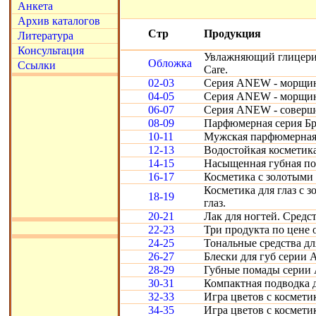
Анкета
Архив каталогов
Стр
Продукция
Литература
Консультация
Увлажняющий глицерин
Обложка
Ссылки
Care.
02-03
Серия ANEW - морщинк
04-05
Серия ANEW - морщинк
06-07
Серия ANEW - соверше
08-09
Парфюмерная серия Бр
10-11
Мужская парфюмерная
12-13
Водостойкая косметика 
14-15
Насыщенная губная пом
16-17
Косметика с золотыми
Косметика для глаз с 
18-19
глаз.
20-21
Лак для ногтей. Средст
22-23
Три продукта по цене о
24-25
Тональные средства дл
26-27
Блески для губ серии 
28-29
Губные помады серии 
30-31
Компактная подводка дл
32-33
Игра цветов с космети
34-35
Игра цветов с космети