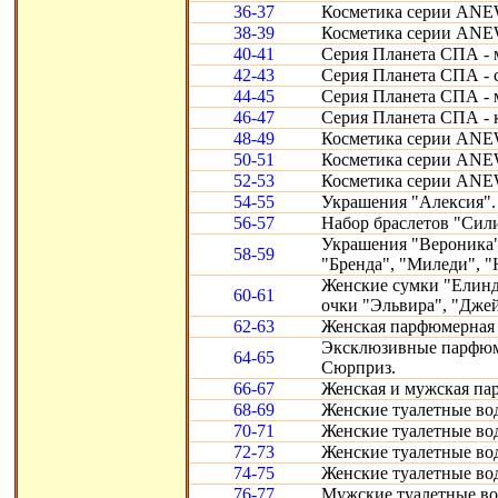
36-37
Косметика серии ANEW
38-39
Косметика серии ANEW
40-41
Серия Планета СПА - 
42-43
Серия Планета СПА - 
44-45
Серия Планета СПА - м
46-47
Серия Планета СПА - к
48-49
Косметика серии ANEW
50-51
Косметика серии ANEW
52-53
Косметика серии ANEW
54-55
Украшения "Алексия".
56-57
Набор браслетов "Сили
Украшения "Вероника"
58-59
"Бренда", "Миледи", "
Женские сумки "Елинда
60-61
очки "Эльвира", "Джей
62-63
Женская парфюмерная с
Эксклюзивные парфюмер
64-65
Сюрприз.
66-67
Женская и мужская пар
68-69
Женские туалетные во
70-71
Женские туалетные во
72-73
Женские туалетные во
74-75
Женские туалетные во
76-77
Мужские туалетные во