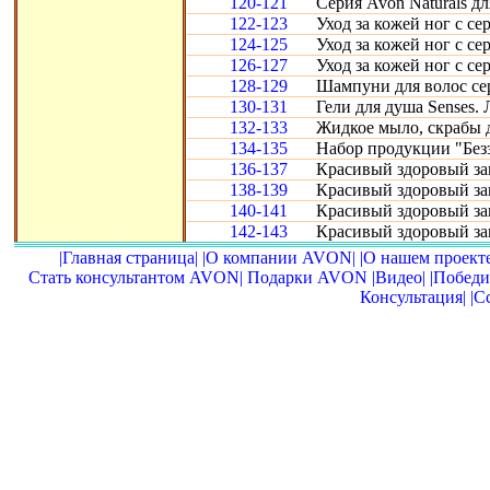
120-121
Серия Avon Naturals д
122-123
Уход за кожей ног с се
124-125
Уход за кожей ног с се
126-127
Уход за кожей ног с с
128-129
Шампуни для волос се
130-131
Гели для душа Senses.
132-133
Жидкое мыло, скрабы д
134-135
Набор продукции "Без
136-137
Красивый здоровый зага
138-139
Красивый здоровый зага
140-141
Красивый здоровый зага
142-143
Красивый здоровый заг
|Главная страница|
|О компании AVON|
|О нашем проекте
Стать консультантом AVON|
Подарки AVON
|Видео|
|Победи
Консультация|
|С