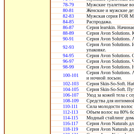
78-79
Мужские туалетные во
80-81
Женские и мужские де
82-83
Мужская серия FOR ME
84-85
Распродажа.
86-87
Серия learskin. Начина
88-89
Серия Avon Solutions.
90-91
Серия Avon Solutions.
Серия Avon Solutions.
92-93
упаковке.
94-95
Серия Avon Solutions.
96-97
Серия Avon Solutions.
98-99
Серия Avon Solutions.
Серия Avon Solutions.
100-101
и ночной лосьон.
102-103
Серия Skin-So-Soft. Н
104-105
Серия Skin-So-Soft. Пу
106-107
Уход за кожей тела с 
108-109
Средства для интимно
110-111
Сила молодости волос 
112-113
Объем волос на 80% бо
114-115
Модный стайлинг дома 
116-117
Серия Avon Naturals дл
118-119
Серия Avon Naturals дл