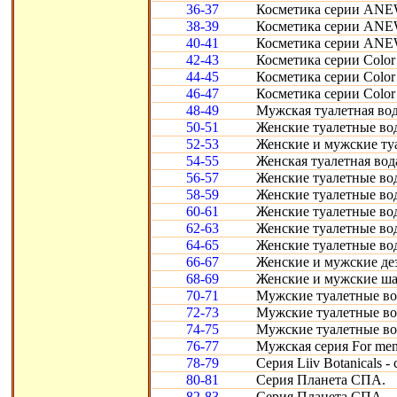
36-37
Косметика серии ANE
38-39
Косметика серии ANE
40-41
Косметика серии ANEW
42-43
Косметика серии Color
44-45
Косметика серии Color
46-47
Косметика серии Color
48-49
Мужская туалетная вод
50-51
Женские туалетные вод
52-53
Женские и мужские ту
54-55
Женская туалетная вод
56-57
Женские туалетные во
58-59
Женские туалетные во
60-61
Женские туалетные вод
62-63
Женские туалетные во
64-65
Женские туалетные во
66-67
Женские и мужские дез
68-69
Женские и мужские ша
70-71
Мужские туалетные во
72-73
Мужские туалетные во
74-75
Мужские туалетные во
76-77
Мужская серия For men
78-79
Серия Liiv Botanicals -
80-81
Серия Планета СПА.
82-83
Серия Планета СПА.