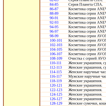
84-85
Серия Планета СПА.
86-87
Косметика серии ANEW
88-89
Косметика серии ANEW
90-91
Косметика серии ANEW 
92-93
Косметика серии ANEW
94-95
Косметика серии ANEW
96-97
Косметика серии ANEW
98-99
Косметика серии AVON
100-101
Косметика серии AVON
102-103
Косметика серии AVON
104-105
Косметика серии AVON
106-107
Косметика серии AVON
108-109
Очистка с серией AVON
110-111
Женские украшения, су
112-113
Женские украшения, с
114-115
Женские наручные час
116-117
Мужские наручные ча
118-119
Женские украшения.
120-121
Женские украшения.
122-123
Женские украшения.
124-125
Женские украшения.
126-127
Женские украшения.
128-129
Женские сумочки, кош