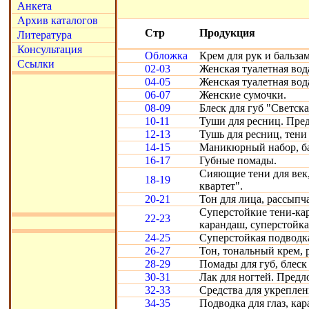
Анкета
Архив каталогов
Стр
Продукция
Литература
Консультация
Обложка
Крем для рук и бальзам
Ссылки
02-03
Женская туалетная вод
04-05
Женская туалетная вод
06-07
Женские сумочки.
08-09
Блеск для губ "Светска
10-11
Туши для ресниц. Пре
12-13
Тушь для ресниц, тени 
14-15
Маникюрный набор, ба
16-17
Губные помады.
Сияющие тени для век,
18-19
квартет".
20-21
Тон для лица, рассыпч
Суперстойкие тени-ка
22-23
карандаш, суперстойка
24-25
Суперстойкая подводка
26-27
Тон, тональный крем, 
28-29
Помады для губ, блеск 
30-31
Лак для ногтей. Предл
32-33
Средства для укреплени
34-35
Подводка для глаз, кар