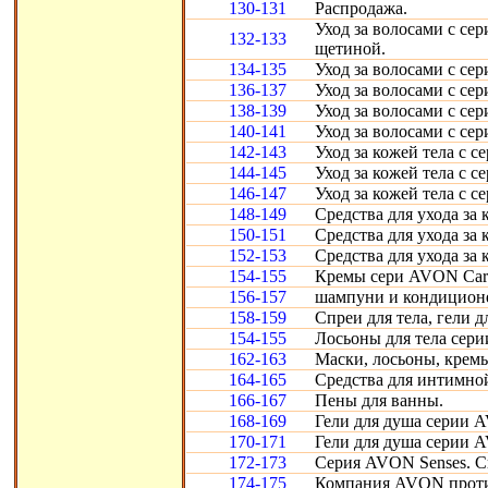
130-131
Распродажа.
Уход за волосами с сер
132-133
щетиной.
134-135
Уход за волосами с сер
136-137
Уход за волосами с сер
138-139
Уход за волосами с сер
140-141
Уход за волосами с сер
142-143
Уход за кожей тела с се
144-145
Уход за кожей тела с се
146-147
Уход за кожей тела с се
148-149
Средства для ухода за 
150-151
Средства для ухода за 
152-153
Средства для ухода за 
154-155
Кремы сери AVON Care
156-157
шампуни и кондиционе
158-159
Спреи для тела, гели 
154-155
Лосьоны для тела сери
162-163
Маски, лосьоны, кремы
164-165
Средства для интимно
166-167
Пены для ванны.
168-169
Гели для душа серии 
170-171
Гели для душа серии 
172-173
Cерия AVON Senses. С
174-175
Компания AVON проти