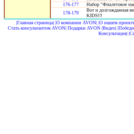
176-177
Набор "Фиалетовое нас
Вот и долгожданная м
178-179
KIDS!!!
|Главная страница|
|О компании AVON|
|О нашем проекте
Стать консультантом AVON|
Подарки AVON
|Видео|
|Победи
Консультация|
|С