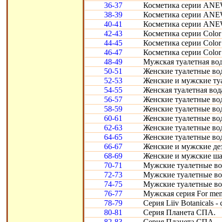
36-37
Косметика серии ANE
38-39
Косметика серии ANE
40-41
Косметика серии ANEW
42-43
Косметика серии Color
44-45
Косметика серии Color
46-47
Косметика серии Color
48-49
Мужская туалетная вод
50-51
Женские туалетные вод
52-53
Женские и мужские ту
54-55
Женская туалетная вод
56-57
Женские туалетные во
58-59
Женские туалетные во
60-61
Женские туалетные вод
62-63
Женские туалетные во
64-65
Женские туалетные во
66-67
Женские и мужские дез
68-69
Женские и мужские ша
70-71
Мужские туалетные во
72-73
Мужские туалетные во
74-75
Мужские туалетные во
76-77
Мужская серия For men
78-79
Серия Liiv Botanicals -
80-81
Серия Планета СПА.
82-83
Серия Планета СПА.