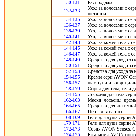
130-131
Распродажа.
Уход за волосами с сер
132-133
щетиной.
134-135
Уход за волосами с сер
136-137
Уход за волосами с сер
138-139
Уход за волосами с сер
140-141
Уход за волосами с сер
142-143
Уход за кожей тела с се
144-145
Уход за кожей тела с се
146-147
Уход за кожей тела с се
148-149
Средства для ухода за 
150-151
Средства для ухода за 
152-153
Средства для ухода за 
154-155
Кремы сери AVON Care
156-157
шампуни и кондиционе
158-159
Спреи для тела, гели 
154-155
Лосьоны для тела сери
162-163
Маски, лосьоны, кремы
164-165
Средства для интимно
166-167
Пены для ванны.
168-169
Гели для душа серии 
170-171
Гели для душа серии 
172-173
Cерия AVON Senses. С
174-175
Компания AVON проти