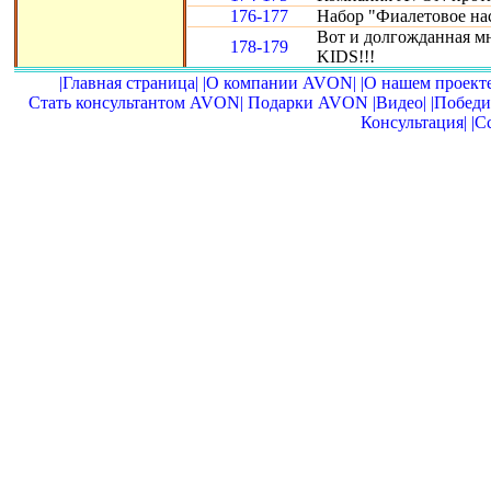
176-177
Набор "Фиалетовое нас
Вот и долгожданная м
178-179
KIDS!!!
|Главная страница|
|О компании AVON|
|О нашем проекте
Стать консультантом AVON|
Подарки AVON
|Видео|
|Победи
Консультация|
|С