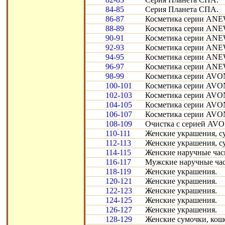
84-85
Серия Планета СПА.
86-87
Косметика серии ANEW
88-89
Косметика серии ANEW
90-91
Косметика серии ANEW 
92-93
Косметика серии ANEW
94-95
Косметика серии ANEW
96-97
Косметика серии ANEW
98-99
Косметика серии AVON
100-101
Косметика серии AVON
102-103
Косметика серии AVON
104-105
Косметика серии AVON
106-107
Косметика серии AVON
108-109
Очистка с серией AVON
110-111
Женские украшения, су
112-113
Женские украшения, с
114-115
Женские наручные час
116-117
Мужские наручные ча
118-119
Женские украшения.
120-121
Женские украшения.
122-123
Женские украшения.
124-125
Женские украшения.
126-127
Женские украшения.
128-129
Женские сумочки, кош