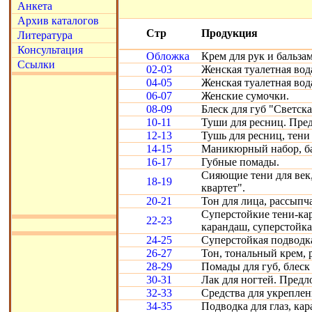
Анкета
Архив каталогов
Стр
Продукция
Литература
Консультация
Обложка
Крем для рук и бальзам
Ссылки
02-03
Женская туалетная вод
04-05
Женская туалетная вод
06-07
Женские сумочки.
08-09
Блеск для губ "Светска
10-11
Туши для ресниц. Пре
12-13
Тушь для ресниц, тени 
14-15
Маникюрный набор, ба
16-17
Губные помады.
Сияющие тени для век,
18-19
квартет".
20-21
Тон для лица, рассыпч
Суперстойкие тени-ка
22-23
карандаш, суперстойка
24-25
Суперстойкая подводка
26-27
Тон, тональный крем, 
28-29
Помады для губ, блеск 
30-31
Лак для ногтей. Предл
32-33
Средства для укреплени
34-35
Подводка для глаз, кар