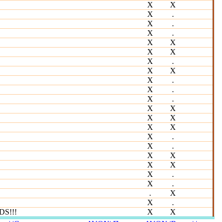
Х
Х
Х
.
Х
.
Х
.
Х
Х
Х
Х
Х
.
Х
Х
Х
.
Х
.
Х
.
Х
Х
Х
Х
Х
Х
Х
.
Х
.
Х
Х
Х
Х
Х
.
Х
.
.
Х
Х
.
DS!!!
Х
Х