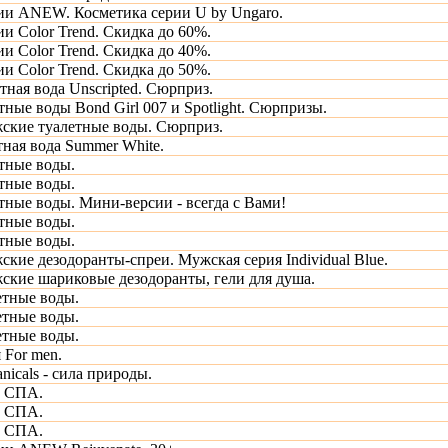
ии ANEW. Косметика серии U by Ungaro.
и Color Trend. Скидка до 60%.
и Color Trend. Скидка до 40%.
и Color Trend. Скидка до 50%.
ная вода Unscripted. Сюрприз.
ные воды Bond Girl 007 и Spotlight. Сюрпризы.
ские туалетные воды. Сюрприз.
тная вода Summer White.
тные воды.
тные воды.
тные воды. Мини-версии - всегда с Вами!
тные воды.
тные воды.
кие дезодоранты-спреи. Мужская серия Individual Blue.
ские шариковые дезодоранты, гели для душа.
тные воды.
тные воды.
тные воды.
 For men.
anicals - сила природы.
а СПА.
а СПА.
а СПА.