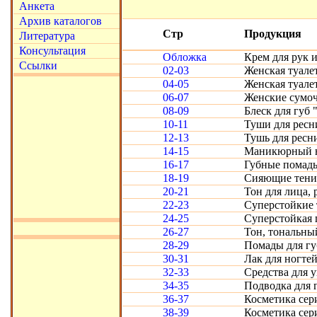
Анкета
Архив каталогов
Стр
Продукция
Литература
Консультация
Обложка
Крем для рук и
Ссылки
02-03
Женская туалет
04-05
Женская туале
06-07
Женские сумоч
08-09
Блеск для губ 
10-11
Туши для ресн
12-13
Тушь для ресни
14-15
Маникюрный на
16-17
Губные помад
18-19
Сияющие тени 
20-21
Тон для лица, 
22-23
Суперстойкие 
24-25
Суперстойкая п
26-27
Тон, тональный
28-29
Помады для губ
30-31
Лак для ногте
32-33
Средства для у
34-35
Подводка для г
36-37
Косметика се
38-39
Косметика се