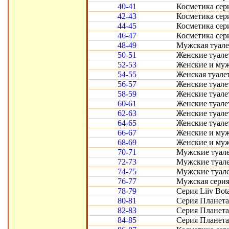
40-41
Косметика сер
42-43
Косметика сери
44-45
Косметика сери
46-47
Косметика сери
48-49
Мужская туалет
50-51
Женские туалет
52-53
Женские и муж
54-55
Женская туале
56-57
Женские туале
58-59
Женские туале
60-61
Женские туале
62-63
Женские туале
64-65
Женские туале
66-67
Женские и мужс
68-69
Женские и муж
70-71
Мужские туале
72-73
Мужские туале
74-75
Мужские туале
76-77
Мужская серия
78-79
Серия Liiv Bot
80-81
Серия Планет
82-83
Серия Планет
84-85
Серия Планет