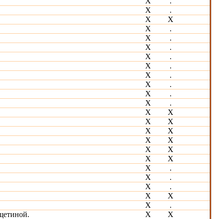
X
.
Х
.
X
X
Х
.
X
.
X
.
X
.
X
.
X
.
X
.
X
.
X
.
X
Х
X
Х
Х
Х
X
Х
X
Х
X
Х
X
.
Х
.
Х
.
Х
Х
Х
.
 щетиной.
Х
Х