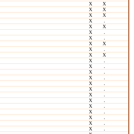
Х
X
Х
Х
Х
Х
X
.
Х
Х
Х
.
Х
.
Х
Х
Х
.
Х
Х
Х
.
Х
.
Х
.
Х
.
Х
.
Х
.
X
.
Х
.
Х
.
Х
.
Х
.
Х
.
Х
.