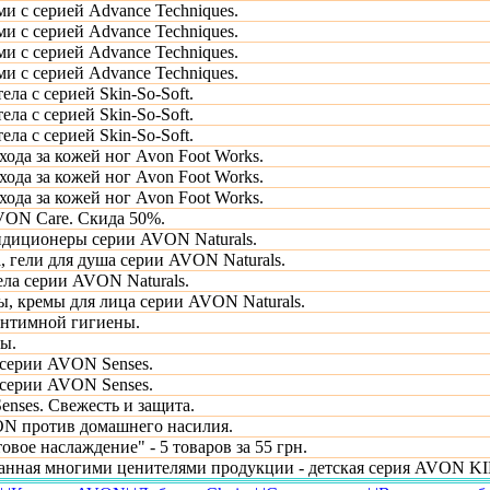
ми с серией Advance Techniques.
ми с серией Advance Techniques.
ми с серией Advance Techniques.
ми с серией Advance Techniques.
ела с серией Skin-So-Soft.
ела с серией Skin-So-Soft.
ела с серией Skin-So-Soft.
хода за кожей ног Avon Foot Works.
хода за кожей ног Avon Foot Works.
хода за кожей ног Avon Foot Works.
VON Care. Скида 50%.
диционеры серии AVON Naturals.
, гели для душа серии AVON Naturals.
ела серии AVON Naturals.
ы, кремы для лица серии AVON Naturals.
интимной гигиены.
ы.
 серии AVON Senses.
 серии AVON Senses.
nses. Свежесть и защита.
N против домашнего насилия.
вое наслаждение" - 5 товаров за 55 грн.
анная многими ценителями продукции - детская серия AVON KI