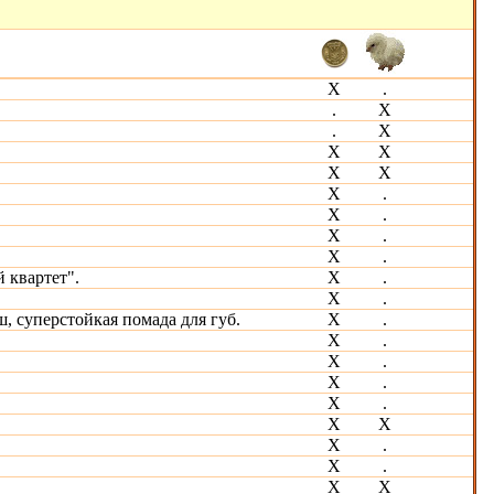
Х
.
.
Х
.
Х
Х
Х
Х
Х
Х
.
Х
.
Х
.
Х
.
 квартет".
Х
.
Х
.
 суперстойкая помада для губ.
Х
.
Х
.
Х
.
X
.
X
.
X
Х
Х
.
Х
.
X
Х