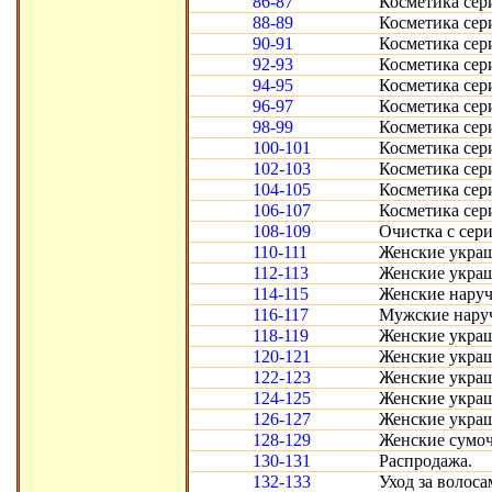
86-87
Косметика сер
88-89
Косметика сер
90-91
Косметика сер
92-93
Косметика сер
94-95
Косметика сер
96-97
Косметика сер
98-99
Косметика сер
100-101
Косметика сер
102-103
Косметика сер
104-105
Косметика сер
106-107
Косметика сер
108-109
Очистка с сер
110-111
Женские украш
112-113
Женские украш
114-115
Женские наруч
116-117
Мужские нару
118-119
Женские укра
120-121
Женские укра
122-123
Женские укра
124-125
Женские укра
126-127
Женские укра
128-129
Женские сумоч
130-131
Распродажа.
132-133
Уход за волоса