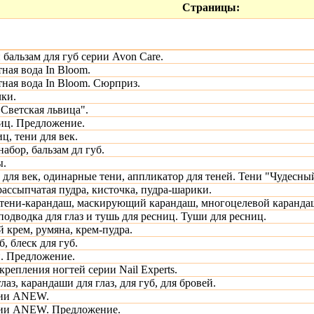
Страницы:
 бальзам для губ серии Avon Care.
ная вода In Bloom.
тная вода In Bloom. Сюрприз.
ки.
"Светская львица".
иц. Предложение.
ц, тени для век.
бор, бальзам дл губ.
ы.
для век, одинарные тени, аппликатор для теней. Тени "Чудесный
рассыпчатая пудра, кисточка, пудра-шарики.
тени-карандаш, маскирующий карандаш, многоцелевой карандаш,
одводка для глаз и тушь для ресниц. Туши для ресниц.
 крем, румяна, крем-пудра.
, блеск для губ.
й. Предложение.
крепления ногтей серии Nail Experts.
лаз, карандаши для глаз, для губ, для бровей.
рии ANEW.
рии ANEW. Предложение.