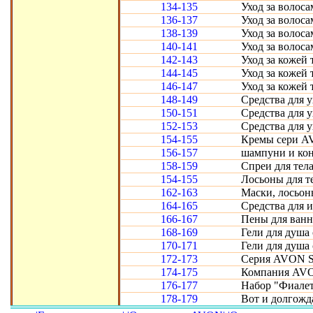
134-135
Уход за волоса
136-137
Уход за волоса
138-139
Уход за волоса
140-141
Уход за волоса
142-143
Уход за кожей т
144-145
Уход за кожей т
146-147
Уход за кожей т
148-149
Средства для у
150-151
Средства для у
152-153
Средства для у
154-155
Кремы сери A
156-157
шампуни и кон
158-159
Спреи для тела
154-155
Лосьоны для т
162-163
Маски, лосьон
164-165
Средства для 
166-167
Пены для ванн
168-169
Гели для душа
170-171
Гели для душа
172-173
Cерия AVON Se
174-175
Компания AVO
176-177
Набор "Фиалето
178-179
Вот и долгожд