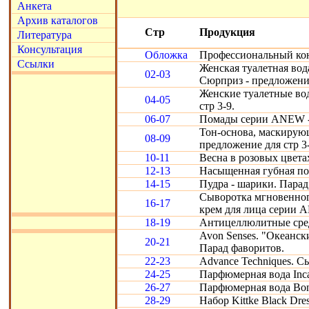
Анкета
Архив каталогов
Стр
Продукция
Литература
Консультация
Обложка
Профессиональный кон
Ссылки
Женская туалетная вод
02-03
Сюрприз - предложение
Женские туалетные во
04-05
стр 3-9.
06-07
Помады серии ANEW - 
Тон-основа, маскирую
08-09
предложение для стр 3-
10-11
Весна в розовых цвета
12-13
Насыщенная губная по
14-15
Пудра - шарики. Парад
Сыворотка мгновенног
16-17
крем для лица серии 
18-19
Антицеллюлитные средс
Avon Senses. "Океански
20-21
Парад фаворитов.
22-23
Advance Techniques. С
24-25
Парфюмерная вода Inca
26-27
Парфюмерная вода Bon
28-29
Набор Kittke Black Dre