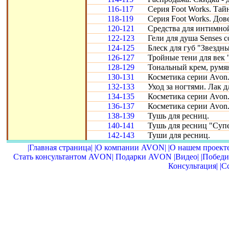
116-117
Серия Foot Works. Тай
118-119
Серия Foot Works. Дове
120-121
Средства для интимно
122-123
Гели для душа Senses 
124-125
Блеск для губ "Звездн
126-127
Тройные тени для век 
128-129
Тональный крем, румян
130-131
Косметика серии Avon
132-133
Уход за ногтями. Лак д
134-135
Косметика серии Avon
136-137
Косметика серии Avon
138-139
Тушь для ресниц.
140-141
Тушь для ресниц "Суп
142-143
Туши для ресниц.
|Главная страница|
|О компании AVON|
|О нашем проекте
Стать консультантом AVON|
Подарки AVON
|Видео|
|Победи
Консультация|
|С