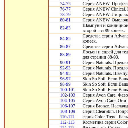
74-75
Серия ANEW. Професси
76-77
Серия ANEW Clinical. 
78-79
Серия ANEW. Лицо выг
80-81
Серия ANEW. Омоложе
Шампуни и кондиционе
82-83
второй - за 99 копеек.
Средства серии Advance
84-85
копеек.
86-87
Средства серии Advanc
Лосьон и спрей для тел
88-89
для страниц 88-93.
90-91
Серия Naturals. Предл
92-93
Серия Naturals. Предл
94-95
Серия Naturals. Шампу
96-97
Skin So Soft. Если Ваш
98-99
Skin So Soft. Если Ваша
100-101
Skin So Soft. Если Ваш
102-103
Серия Avon Care. Фав
104-105
Серия Avon Care. Они з
106-107
Серия Bronze. Наслаж
108-109
Серия ClearSkin. Попр
110-111
серия Color Trend. Бал
112-113
Косметика серии Color 
114-115
Распродажа. Скидка - 