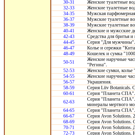
30-31
Женские туалетные во
32-33
Женские туалетные во
34-35
Мужская парфюмерная с
36-37
Мужские туалетные во
38-39
Мужские туалетные во
40-41
Женские и мужсские д
42-43
Средства для бритья и
44-45
Серия "Для мужчины".
46-47
Колье и сережки "Кита
48-49
Кошелек и сумка "1000
Женские наручные час
50-51
"Регина".
52-53
Женские сумки, колье 
54-55
Женские наручные час
56-57
Украшения.
58-59
Серия Liiv Botanicals.
60-61
Серия "Планета СПА".
Серия "Планета СПА".
62-63
минералы мертвого мо
64-65
Серия "Планета СПА"
66-67
Серия Avon Solutions. 
68-69
Серия Avon Solutions.
70-71
Серия Avon Solutions.
72-73
Серия Avon Solutions.