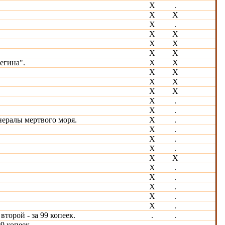
X
.
Х
Х
Х
.
Х
Х
X
Х
Х
Х
егина".
Х
Х
Х
Х
Х
Х
Х
Х
Х
.
Х
.
ералы мертвого моря.
Х
.
Х
.
Х
.
Х
.
Х
Х
X
.
Х
.
Х
.
Х
.
Х
.
торой - за 99 копеек.
.
.
9 копеек.
.
.