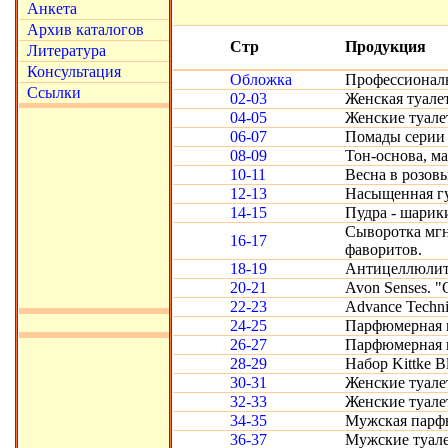
Анкета
Архив каталогов
Стр
Продукция
Литература
Консультация
Обложка
Профессиональ
Ссылки
02-03
Женская туалет
04-05
Женские туале
06-07
Помады серии 
08-09
Тон-основа, м
10-11
Весна в розов
12-13
Насыщенная гу
14-15
Пудра - шарик
Сыворотка мгн
16-17
фаворитов.
18-19
Антицеллюлитн
20-21
Avon Senses. "
22-23
Advance Techn
24-25
Парфюмерная в
26-27
Парфюмерная в
28-29
Набор Kittke B
30-31
Женские туале
32-33
Женские туале
34-35
Мужская парфю
36-37
Мужские туал