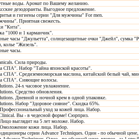
етные воды. Аромат по Вашему желанию.
сские дезодоранты. Выгодное предложение.
бритья и гигиены серии "Для мужчины" For men.
жчины". Приятная свежесть.
ки "Кита".
ка "1000 и 1 карманчик".
ные часы "Джульетта", солнцезащитные очки "Джейл", сумка "Р
, колье "Жизель".
ные часы.
anicals. Сила природы.
а СПА". Набор "Тайна японской красоты".
а СПА". Средиземноморская маслина, китайский белый чай, мин
та СПА". Сияющие волосы.
utions. 24-х часовое увлажнение.
utions. Средство обновления.
utions. Дневной и ночной крем в одной упаковке.
utions. Набор "Здоровое сияние". Скидка 65%.
рофессиональный уход за кожей лица. Набор.
inical. Вы - в чедесной форме! Сюрприз.
ицо выглядит на 5 лет моложе. Набор.
Омоложение кожи лица. Набор.
диционеры серии Advance Techniques. Один - по обычной цене, в
 Advance Techniques. Одно - по обычной цене, второе - за 1 грн 9