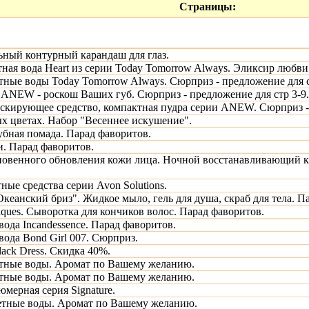
Страницы:
ный контурный карандаш для глаз.
ная вода Heart из серии Today Tomorrow Always. Эликсир любви.
тные воды Today Tomorrow Always. Сюрприз - предложение для с
ANEW - роскош Ваших губ. Сюрприз - предложение для стр 3-9.
аскирующее средство, компактная пудра серии ANEW. Сюрприз - 
ых цветах. Набор "Весеннее искушение".
бная помада. Парад фаворитов.
и. Парад фаворитов.
овенного обновления кожи лица. Ночной восстанавливающий к
ые средства серии Avon Solutions.
Океанский бриз". Жидкое мыло, гель для душа, скраб для тела. П
iques. Сыворотка для кончиков волос. Парад фаворитов.
ода Incandessence. Парад фаворитов.
ода Bond Girl 007. Сюрприз.
lack Dress. Скидка 40%.
тные воды. Аромат по Вашему желанию.
тные воды. Аромат по Вашему желанию.
мерная серия Signature.
етные воды. Аромат по Вашему желанию.