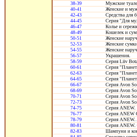
38-39
Мужские туал
40-41
Женские и муж
42-43
Средства для 
44-45
Серия "Для му
46-47
Колье и сереж
48-49
Кошелек и сум
50-51
Женские наруч
52-53
Женские сумки
54-55
Женские наруч
56-57
Украшения.
58-59
Серия Liiv Bot
60-61
Серия "Планет
62-63
Серия "Планет
64-65
Серия "Плане
66-67
Серия Avon Sol
68-69
Серия Avon Sol
70-71
Серия Avon Sol
72-73
Серия Avon Sol
74-75
Серия ANEW. П
76-77
Серия ANEW Cl
78-79
Серия ANEW. Л
80-81
Серия ANEW. 
82-83
Шампуни и кон
84-85
Средства серии