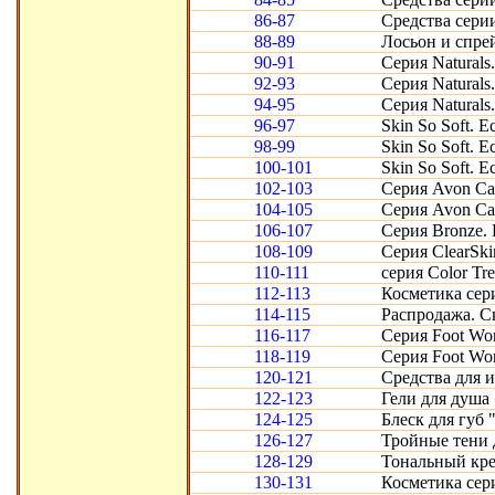
86-87
Средства серии
88-89
Лосьон и спрей
90-91
Серия Naturals
92-93
Серия Naturals
94-95
Серия Natural
96-97
Skin So Soft. 
98-99
Skin So Soft. 
100-101
Skin So Soft. 
102-103
Серия Avon Ca
104-105
Серия Avon Car
106-107
Серия Bronze.
108-109
Серия ClearSk
110-111
серия Color Tr
112-113
Косметика сери
114-115
Распродажа. Ск
116-117
Серия Foot Wor
118-119
Серия Foot Wor
120-121
Средства для 
122-123
Гели для душа 
124-125
Блеск для губ 
126-127
Тройные тени 
128-129
Тональный кре
130-131
Косметика сер