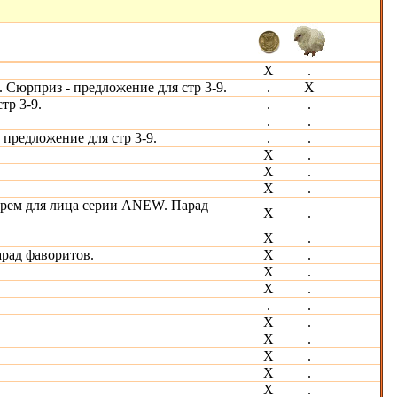
Х
.
 Сюрприз - предложение для стр 3-9.
.
Х
тр 3-9.
.
.
.
.
предложение для стр 3-9.
.
.
Х
.
Х
.
Х
.
рем для лица серии ANEW. Парад
Х
.
Х
.
арад фаворитов.
Х
.
Х
.
Х
.
.
.
X
.
X
.
X
.
Х
.
Х
.