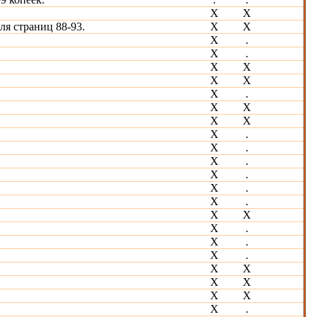
X
Х
ля страниц 88-93.
Х
Х
X
.
Х
.
X
Х
X
Х
X
.
X
Х
X
Х
X
.
X
.
X
.
X
.
X
.
Х
.
X
Х
X
.
X
.
X
.
Х
Х
Х
Х
Х
Х
Х
.