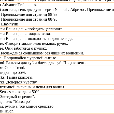
 Advance Techniques.
 для тела, гель для душа серии Naturals. Абрикос. Предложение д
. Предложение для страниц 88-93.
. Предложение для страниц 88-93.
s. Шампуни.
Если Ваша цель - победить целлюлит.
Если Ваша цель - гладкая кожа.
Если Ваша цель - молодость на долгие года.
re. Фаворит миллионов нежных ручек.
e. Они заботятся о ручках.
 Наслаждайся солнышком без лишних волнений.
in. Попрощайся с угревой сыпью.
end. Бальзам для губ и блеск для губ. Предложение.
и Color Trend.
идка - до 55%.
ks. Тайна красоты.
ks. Доверься чувству.
интимной гигиены и пены для ванны.
Senses со скидкой 50%.
"Звездный перелив".
для век "Маэстро".
м, румяна, тональное средство.
ии Avon.