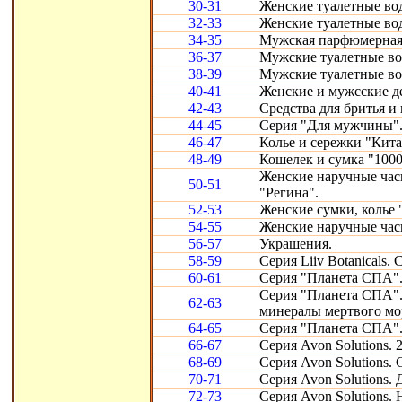
30-31
Женские туалетные во
32-33
Женские туалетные во
34-35
Мужская парфюмерная с
36-37
Мужские туалетные во
38-39
Мужские туалетные во
40-41
Женские и мужсские д
42-43
Средства для бритья и
44-45
Серия "Для мужчины".
46-47
Колье и сережки "Кита
48-49
Кошелек и сумка "1000
Женские наручные час
50-51
"Регина".
52-53
Женские сумки, колье 
54-55
Женские наручные час
56-57
Украшения.
58-59
Серия Liiv Botanicals.
60-61
Серия "Планета СПА".
Серия "Планета СПА".
62-63
минералы мертвого мо
64-65
Серия "Планета СПА"
66-67
Серия Avon Solutions. 
68-69
Серия Avon Solutions.
70-71
Серия Avon Solutions.
72-73
Серия Avon Solutions.