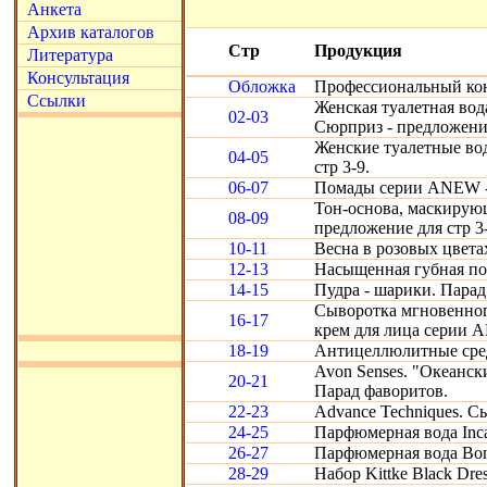
Анкета
Архив каталогов
Стр
Продукция
Литература
Консультация
Обложка
Профессиональный кон
Ссылки
Женская туалетная вод
02-03
Сюрприз - предложение
Женские туалетные во
04-05
стр 3-9.
06-07
Помады серии ANEW - 
Тон-основа, маскирую
08-09
предложение для стр 3-
10-11
Весна в розовых цвета
12-13
Насыщенная губная по
14-15
Пудра - шарики. Парад
Сыворотка мгновенног
16-17
крем для лица серии 
18-19
Антицеллюлитные средс
Avon Senses. "Океански
20-21
Парад фаворитов.
22-23
Advance Techniques. С
24-25
Парфюмерная вода Inca
26-27
Парфюмерная вода Bon
28-29
Набор Kittke Black Dre