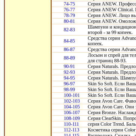
74-75
Серия ANEW. Професси
76-77
Серия ANEW Clinical. 
78-79
Серия ANEW. Лицо выг
80-81
Серия ANEW. Омоложе
Шампуни и кондиционе
82-83
второй - за 99 копеек.
Средства серии Advance
84-85
копеек.
86-87
Средства серии Advanc
Лосьон и спрей для тел
88-89
для страниц 88-93.
90-91
Серия Naturals. Предл
92-93
Серия Naturals. Предл
94-95
Серия Naturals. Шампу
96-97
Skin So Soft. Если Ваш
98-99
Skin So Soft. Если Ваша
100-101
Skin So Soft. Если Ваш
102-103
Серия Avon Care. Фав
104-105
Серия Avon Care. Они з
106-107
Серия Bronze. Наслаж
108-109
Серия ClearSkin. Попр
110-111
серия Color Trend. Бал
112-113
Косметика серии Color 
114-115
Распродажа. Скидка - 