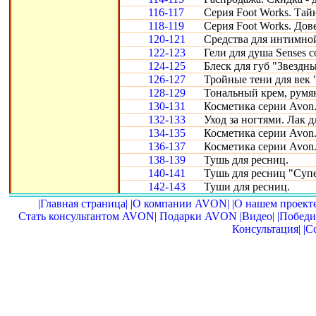
116-117
Серия Foot Works. Тай
118-119
Серия Foot Works. Дове
120-121
Средства для интимно
122-123
Гели для душа Senses 
124-125
Блеск для губ "Звездн
126-127
Тройные тени для век 
128-129
Тональный крем, румян
130-131
Косметика серии Avon
132-133
Уход за ногтями. Лак д
134-135
Косметика серии Avon
136-137
Косметика серии Avon
138-139
Тушь для ресниц.
140-141
Тушь для ресниц "Суп
142-143
Туши для ресниц.
|Главная страница|
|О компании AVON|
|О нашем проекте
Стать консультантом AVON|
Подарки AVON
|Видео|
|Победи
Консультация|
|С