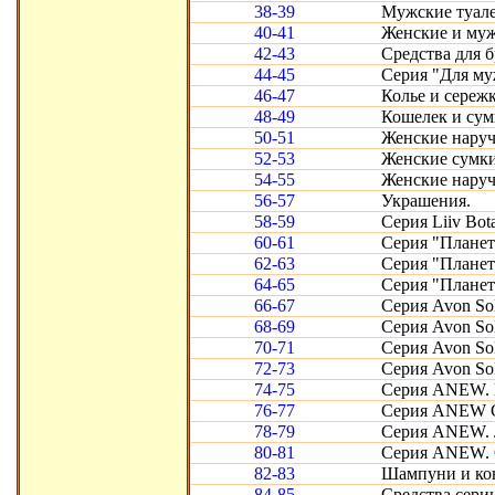
38-39
Мужские туал
40-41
Женские и муж
42-43
Средства для 
44-45
Серия "Для му
46-47
Колье и сереж
48-49
Кошелек и сум
50-51
Женские наруч
52-53
Женские сумки
54-55
Женские наруч
56-57
Украшения.
58-59
Серия Liiv Bot
60-61
Серия "Планет
62-63
Серия "Планет
64-65
Серия "Плане
66-67
Серия Avon Sol
68-69
Серия Avon Sol
70-71
Серия Avon Sol
72-73
Серия Avon Sol
74-75
Серия ANEW. П
76-77
Серия ANEW Cl
78-79
Серия ANEW. Л
80-81
Серия ANEW. 
82-83
Шампуни и кон
84-85
Средства серии