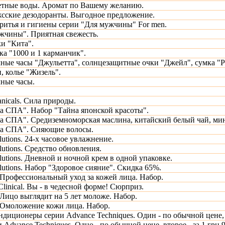
етные воды. Аромат по Вашему желанию.
сские дезодоранты. Выгодное предложение.
бритья и гигиены серии "Для мужчины" For men.
жчины". Приятная свежесть.
ки "Кита".
ка "1000 и 1 карманчик".
ные часы "Джульетта", солнцезащитные очки "Джейл", сумка "Р
, колье "Жизель".
ные часы.
anicals. Сила природы.
а СПА". Набор "Тайна японской красоты".
а СПА". Средиземноморская маслина, китайский белый чай, мин
та СПА". Сияющие волосы.
utions. 24-х часовое увлажнение.
utions. Средство обновления.
utions. Дневной и ночной крем в одной упаковке.
utions. Набор "Здоровое сияние". Скидка 65%.
рофессиональный уход за кожей лица. Набор.
inical. Вы - в чедесной форме! Сюрприз.
ицо выглядит на 5 лет моложе. Набор.
Омоложение кожи лица. Набор.
диционеры серии Advance Techniques. Один - по обычной цене, в
 Advance Techniques. Одно - по обычной цене, второе - за 1 грн 9