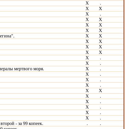
X
.
Х
Х
Х
.
Х
Х
X
Х
Х
Х
егина".
Х
Х
Х
Х
Х
Х
Х
Х
Х
.
Х
.
ералы мертвого моря.
Х
.
Х
.
Х
.
Х
.
Х
Х
X
.
Х
.
Х
.
Х
.
Х
.
торой - за 99 копеек.
.
.
9 копеек.
.
.