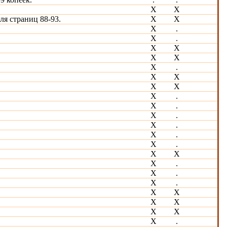
X
Х
ля страниц 88-93.
Х
Х
X
.
Х
.
X
Х
X
Х
X
.
X
Х
X
Х
X
.
X
.
X
.
X
.
X
.
Х
.
X
Х
X
.
X
.
X
.
Х
Х
Х
Х
Х
Х
Х
.