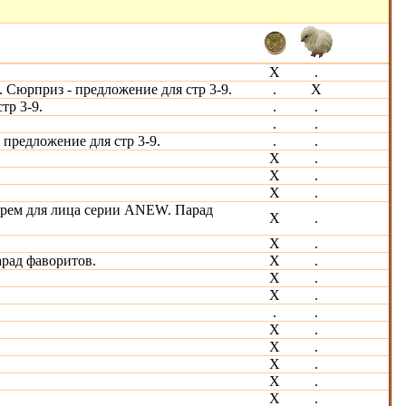
Х
.
 Сюрприз - предложение для стр 3-9.
.
Х
тр 3-9.
.
.
.
.
предложение для стр 3-9.
.
.
Х
.
Х
.
Х
.
рем для лица серии ANEW. Парад
Х
.
Х
.
арад фаворитов.
Х
.
Х
.
Х
.
.
.
X
.
X
.
X
.
Х
.
Х
.