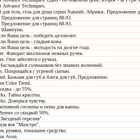
 Advance Techniques.
 для тела, гель для душа серии Naturals. Абрикос. Предложение д
. Предложение для страниц 88-93.
. Предложение для страниц 88-93.
s. Шампуни.
Если Ваша цель - победить целлюлит.
Если Ваша цель - гладкая кожа.
Если Ваша цель - молодость на долгие года.
re. Фаворит миллионов нежных ручек.
e. Они заботятся о ручках.
 Наслаждайся солнышком без лишних волнений.
in. Попрощайся с угревой сыпью.
end. Бальзам для губ и блеск для губ. Предложение.
и Color Trend.
идка - до 55%.
ks. Тайна красоты.
ks. Доверься чувству.
интимной гигиены и пены для ванны.
Senses со скидкой 50%.
"Звездный перелив".
для век "Маэстро".
м, румяна, тональное средство.
ии Avon.