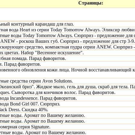
Страницы:
ный контурный карандаш для глаз.
ная вода Heart из серии Today Tomorrow Always. Эликсир любви.
тные воды Today Tomorrow Always. Сюрприз - предложение для с
ANEW - роскош Ваших губ. Сюрприз - предложение для стр 3-9.
аскирующее средство, компактная пудра серии ANEW. Сюрприз - 
ых цветах. Набор "Весеннее искушение".
бная помада. Парад фаворитов.
и. Парад фаворитов.
овенного обновления кожи лица. Ночной восстанавливающий к
ые средства серии Avon Solutions.
Океанский бриз". Жидкое мыло, гель для душа, скраб для тела. П
iques. Сыворотка для кончиков волос. Парад фаворитов.
ода Incandessence. Парад фаворитов.
ода Bond Girl 007. Сюрприз.
lack Dress. Скидка 40%.
тные воды. Аромат по Вашему желанию.
тные воды. Аромат по Вашему желанию.
мерная серия Signature.
етные воды. Аромат по Вашему желанию.