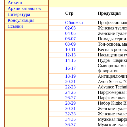
Анкета
Архив каталогов
Стр
Продукция
Литература
Консультация
Обложка
Профессиональ
Ссылки
02-03
Женская туалет
04-05
Женские туале
06-07
Помады серии 
08-09
Тон-основа, м
10-11
Весна в розов
12-13
Насыщенная гу
14-15
Пудра - шарик
Сыворотка мгн
16-17
фаворитов.
18-19
Антицеллюлитн
20-21
Avon Senses. "
22-23
Advance Techn
24-25
Парфюмерная в
26-27
Парфюмерная в
28-29
Набор Kittke B
30-31
Женские туале
32-33
Женские туале
34-35
Мужская парфю
36-37
Мужские туал