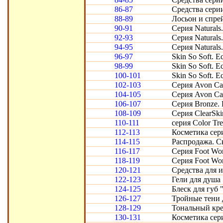
86-87
Средства серии
88-89
Лосьон и спрей
90-91
Серия Naturals
92-93
Серия Naturals
94-95
Серия Natural
96-97
Skin So Soft. 
98-99
Skin So Soft. 
100-101
Skin So Soft. 
102-103
Серия Avon Ca
104-105
Серия Avon Car
106-107
Серия Bronze.
108-109
Серия ClearSk
110-111
серия Color Tr
112-113
Косметика сери
114-115
Распродажа. Ск
116-117
Серия Foot Wor
118-119
Серия Foot Wor
120-121
Средства для 
122-123
Гели для душа 
124-125
Блеск для губ 
126-127
Тройные тени 
128-129
Тональный кре
130-131
Косметика сер