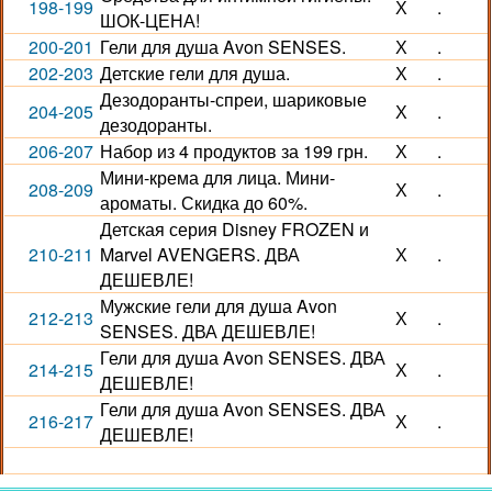
198-199
Х
.
ШОК-ЦЕНА!
200-201
Гели для душа Avon SENSES.
Х
.
202-203
Детские гели для душа.
Х
.
Дезодоранты-спреи, шариковые
204-205
Х
.
дезодоранты.
206-207
Набор из 4 продуктов за 199 грн.
Х
.
Мини-крема для лица. Мини-
208-209
Х
.
ароматы. Скидка до 60%.
Детская серия Disney FROZEN и
210-211
Marvel AVENGERS. ДВА
Х
.
ДЕШЕВЛЕ!
Мужские гели для душа Avon
212-213
Х
.
SENSES. ДВА ДЕШЕВЛЕ!
Гели для душа Avon SENSES. ДВА
214-215
Х
.
ДЕШЕВЛЕ!
Гели для душа Avon SENSES. ДВА
216-217
Х
.
ДЕШЕВЛЕ!