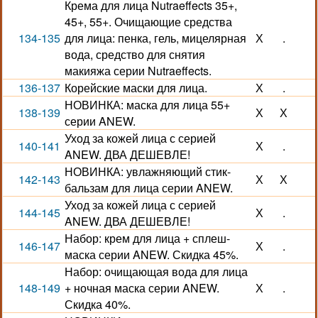
Крема для лица Nutraeffects 35+,
45+, 55+. Очищающие средства
134-135
для лица: пенка, гель, мицелярная
Х
.
вода, средство для снятия
макияжа серии Nutraeffects.
136-137
Корейские маски для лица.
Х
.
НОВИНКА: маска для лица 55+
138-139
Х
Х
серии ANEW.
Уход за кожей лица с серией
140-141
Х
.
ANEW. ДВА ДЕШЕВЛЕ!
НОВИНКА: увлажняющий стик-
142-143
Х
Х
бальзам для лица серии ANEW.
Уход за кожей лица с серией
144-145
Х
.
ANEW. ДВА ДЕШЕВЛЕ!
Набор: крем для лица + сплеш-
146-147
Х
.
маска серии ANEW. Скидка 45%.
Набор: очищающая вода для лица
148-149
+ ночная маска серии ANEW.
Х
.
Скидка 40%.