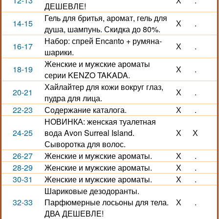
12-13
Х
.
ДЕШЕВЛЕ!
Гель для бритья, аромат, гель для
14-15
Х
.
душа, шампунь. Скидка до 80%.
Набор: спрей Encanto + румяна-
16-17
Х
.
шарики.
Женские и мужские ароматы
18-19
Х
.
серии KENZO TAKADA.
Хайлайтер для кожи вокруг глаз,
20-21
Х
.
пудра для лица.
22-23
Содержание каталога.
Х
.
НОВИНКА: женская туалетная
24-25
вода Avon Surreal Island.
Х
Х
Сыворотка для волос.
26-27
Женские и мужские ароматы.
Х
.
28-29
Женские и мужские ароматы.
Х
.
30-31
Женские и мужские ароматы.
Х
.
Шариковые дезодоранты.
32-33
Парфюмерные лосьоны для тела.
Х
.
ДВА ДЕШЕВЛЕ!