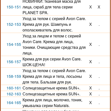
НОВИНКИ: тканевая маска для
150-151
лица, скраб для тела серии
Х
Х
PLANET SPA.
Уход за телом с серией Avon Care.
152-153
Крема для рук. Шампунь и
Х
.
ополаскиватель для волос.
Уход за лицом и телом с серией
Avon Care. Крема для лица,
154-155
Х
.
тоники. Очищающие средства для
лица.
Крема для рук серии Avon Care.
156-157
Х
.
ШОК-ЦЕНА!
Уход за телом с серией Avon Care.
158-159
Крема для лица и тела, лосьоны
Х
.
для тела. Бальзам для рук.
160-161
Солнцезащитные крема SUN+.
Х
.
162-163
Солнцезащитные крема SUN+.
Х
.
Крема для лица, молочко, тоник,
164-165
Х
.
умывалка серии Naturals.