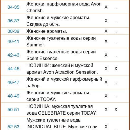
Женская парфюмерная вода Avon
34-35
Х
.
Cherish.
Женские и мужские ароматы.
36-37
Х
.
Скидка до 60%.
38-39
Женские ароматы.
Х
.
Женские туалетные воды серии
40-41
Х
.
Summer.
Женские туалетные воды серии
42-43
Х
.
Scent Essence.
НОВИНКИ: женский и мужской
44-45
Х
Х
аромат Avon Attraction Sensation.
Женский и мужской парфюмерный
46-47
Х
.
набор.
Женские и мужские ароматы
48-49
Х
.
серии TODAY.
НОВИНКА: мужская туалетная
50-51
Х
Х
вода CELEBRATE серии TODAY.
Мужские туалетные воды
52-53
INDIVIDUAL BLUE. Мужские гели
Х
.