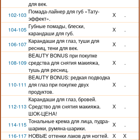
для век.
Помада-лайнер для губ «Тату-
102-103
Х
.
эффект».
Губные помады, блески,
104-105
Х
.
карандаши для губ.
Карандаши для глаз, туши для
106-107
Х
.
ресниц, тени для век.
BEAUTY BONUS при покупке
108-109
средства для снятия макияжа,
Х
.
тушь для ресниц.
BEAUTY BONUS: редкая подводка
110-111
для глаз при покупке двух
Х
.
продуктов.
Карандаши для глаз, бровей.
112-113
Средство для снятия макияжа.
Х
.
ШОК-ЦЕНА!
Тональные крема для лица, пудра-
114-115
Х
.
шарики, румяна-шарики.
116-117
НОВЫЕ оттенки лаков для ногтей.
Х
Х