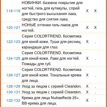
НОВИНКИ: базовое покрытие для
ногтей, гель для кутикулы, спрей
118-119
Х
Х
для быстрого высыхания лака,
средство для снятия лака.
НОНЫЕ оттенки гель-лаков для
120-121
Х
Х
ногтей.
Серия COLORTREND. Косметика
122-123
для юной кожи. Туши для ресниц,
Х
.
карандаши для глаз.
Серия COLORTREND. Косметика
124-125
для юной кожи. Лаки для ногтей.
Х
.
Помады для губ.
Серия COLORTREND. Косметика
126-127
для юной кожи. Тональные крема
Х
.
для лица.
128-129
Уход за лицом с серией Clearskin.
Х
.
130-131
Уход за лицом с серией Clearskin.
Х
.
Крема для лица Nutraeffects 25+.
132-133
Х
.
ВВ-крема для лица.