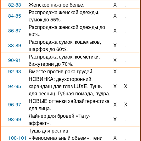
82-83
Женское нижнее белье.
Х
.
Распродажа женской одежды,
84-85
Х
.
сумок до 55%.
Распродажа женской одежды до
86-87
Х
.
60%.
Распродажа сумок, кошельков,
88-89
Х
.
шарфов до 60%.
Распродажа сумок, косметики,
90-91
Х
.
бижутерии до 70%.
92-93
Вместе против рака грудей.
Х
.
НОВИНКА: двухсторонний
94-95
карандаш для глаз LUXE. Тушь
Х
Х
для ресниц. Губная помада, пудра.
НОВЫЕ оттенки хайлайтера-стика
96-97
Х
Х
для лица.
Лайнер для бровей «Тату-
98-99
Х
.
эффект».
Тушь для ресниц
100-101
«Феноменальный объем», тени
Х
.