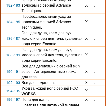
182-183
волосами с серией Advance
Х
.
Techniques.
Профессиональный уход за
184-185
волосами с серией Advance
Х
.
Techniques.
Гель для душа, крем для рук,
186-187
масло и спрей для тела, туалетная
Х
.
вода серии Encanto.
Гель для душа, крем для рук,
188-189
масло и спрей для тела, туалетная
Х
.
вода серии Encanto.
Все для депиляции с серией skin
190-191
so soft. Антицелюлитные крема
Х
.
для тела.
192-193
Все для педикюра.
Х
.
Уход за кожей ног с серией FOOT
194-195
Х
.
WORKS.
196-197
Пена для ванны.
Х
.
Средства для интимной гигиены.