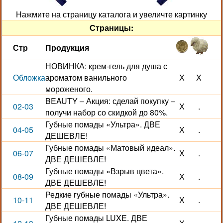
Нажмите на страницу каталога и увеличте картинку
Страницы:
Стр
Продукция
НОВИНКА: крем-гель для душа с
Обложка
ароматом ванильного
Х
Х
мороженого.
BEAUTY – Акция: сделай покупку –
02-03
Х
.
получи набор со скидкой до 80%.
Губные помады «Ультра». ДВЕ
04-05
Х
.
ДЕШЕВЛЕ!
Губные помады «Матовый идеал».
06-07
Х
.
ДВЕ ДЕШЕВЛЕ!
Губные помады «Взрыв цвета».
08-09
Х
.
ДВЕ ДЕШЕВЛЕ!
Редкие губные помады «Ультра».
10-11
Х
.
ДВЕ ДЕШЕВЛЕ!
Губные помады LUXE. ДВЕ