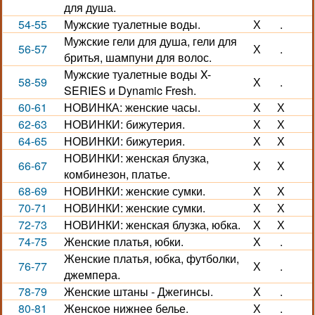
для душа.
54-55
Мужские туалетные воды.
Х
.
Мужские гели для душа, гели для
56-57
Х
.
бритья, шампуни для волос.
Мужские туалетные воды X-
58-59
Х
.
SERIES и Dynamic Fresh.
60-61
НОВИНКА: женские часы.
Х
Х
62-63
НОВИНКИ: бижутерия.
Х
Х
64-65
НОВИНКИ: бижутерия.
Х
Х
НОВИНКИ: женская блузка,
66-67
Х
Х
комбинезон, платье.
68-69
НОВИНКИ: женские сумки.
Х
Х
70-71
НОВИНКИ: женские сумки.
Х
Х
72-73
НОВИНКИ: женская блузка, юбка.
Х
Х
74-75
Женские платья, юбки.
Х
.
Женские платья, юбка, футболки,
76-77
Х
.
джемпера.
78-79
Женские штаны - Джегинсы.
Х
.
80-81
Женское нижнее белье.
Х
.