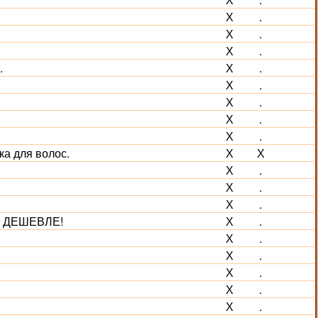
Х
.
Х
.
Х
.
.
Х
.
Х
.
Х
.
Х
.
Х
.
ка для волос.
Х
Х
Х
.
Х
.
Х
.
ВА ДЕШЕВЛЕ!
Х
.
Х
.
Х
.
Х
.
Х
.
Х
.