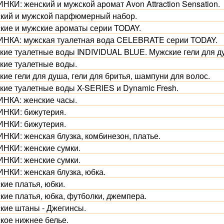
НКИ: женский и мужской аромат Avon Attraction Sensation.
кий и мужской парфюмерный набор.
кие и мужские ароматы серии TODAY.
НКА: мужская туалетная вода CELEBRATE серии TODAY.
кие туалетные воды INDIVIDUAL BLUE. Мужские гели для д
кие туалетные воды.
ие гели для душа, гели для бритья, шампуни для волос.
кие туалетные воды X-SERIES и Dynamic Fresh.
НКА: женские часы.
НКИ: бижутерия.
НКИ: бижутерия.
НКИ: женская блузка, комбинезон, платье.
НКИ: женские сумки.
НКИ: женские сумки.
НКИ: женская блузка, юбка.
кие платья, юбки.
кие платья, юбка, футболки, джемпера.
кие штаны - Джегинсы.
кое нижнее белье.