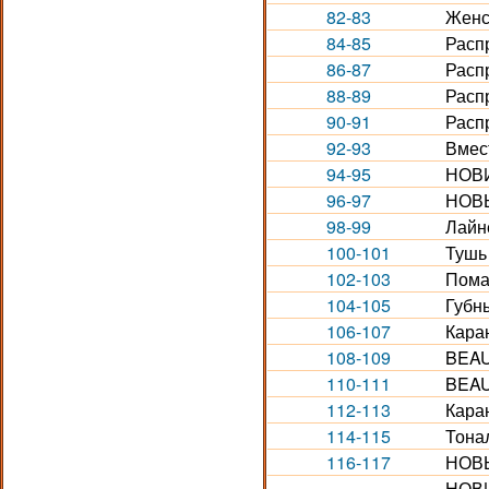
82-83
Женс
84-85
Расп
86-87
Расп
88-89
Расп
90-91
Расп
92-93
Вмест
94-95
НОВИ
96-97
НОВЫ
98-99
Лайн
100-101
Тушь
102-103
Пома
104-105
Губн
106-107
Каран
108-109
BEAU
110-111
BEAU
112-113
Кара
114-115
Тона
116-117
НОВЫ
НОВИ