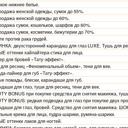
кое нижнее белье.
родажа женской одежды, сумок до 55%.
родажа женской одежды до 60%.
родажа сумок, кошельков, шарфов до 60%.
родажа сумок, косметики, бижутерии до 70%.
е против рака грудей.
НКА: двухсторонний карандаш для глаз LUXE. Тушь для рес
Е оттенки хайлайтера-стика для лица.
ер для бровей «Тату-эффект».
 для ресниц «Феноменальный объем», тени для век.
да-лайнер для губ «Тату-эффект».
ые помады, блески, карандаши для губ.
даши для глаз, туши для ресниц, тени для век.
TY BONUS при покупке средства для снятия макияжа, тушь
TY BONUS: редкая подводка для глаз при покупке двух про
ндаши для глаз, бровей. Средство для снятия макияжа. Ш
льные крема для лица, пудра-шарики, румяна-шарики.
Е оттенки лаков для ногтей.
НКИ: базовое покрытие для ногтей, гель для кутикулы, спр