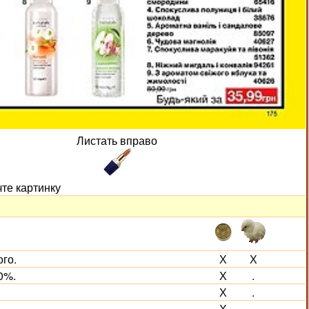
Листать вправо
чте картинку
го.
Х
Х
0%.
Х
.
Х
.
Х
.