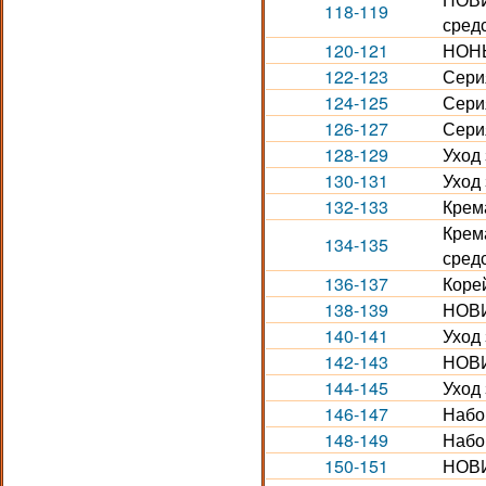
118-119
средс
120-121
НОНЫ
122-123
Сери
124-125
Сери
126-127
Сери
128-129
Уход 
130-131
Уход 
132-133
Крема
Крема
134-135
средс
136-137
Коре
138-139
НОВИ
140-141
Уход
142-143
НОВИ
144-145
Уход
146-147
Набо
148-149
Набо
150-151
НОВИ