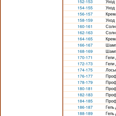
152-153
Уход 
154-155
Уход
156-157
Крем
158-159
Уход 
160-161
Солн
162-163
Солн
164-165
Крема
166-167
Шамп
168-169
Шампу
170-171
Гели 
172-173
Гели 
174-175
Лось
176-177
Проф
178-179
Проф
180-181
Проф
182-183
Проф
184-185
Проф
186-187
Гель 
188-189
Гель 