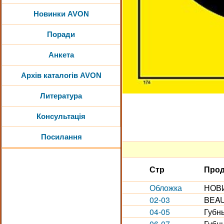
Новинки AVON
Поради
Анкета
Архів каталогів AVON
Литература
Консультація
Посилання
Стр
Прод
Обложка
НОВИ
02-03
BEAU
04-05
Губн
06-07
Губн