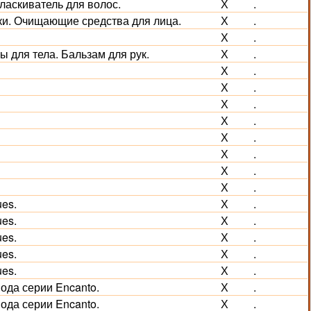
оласкиватель для волос.
Х
.
ики. Очищающие средства для лица.
Х
.
Х
.
ы для тела. Бальзам для рук.
Х
.
Х
.
Х
.
Х
.
Х
.
Х
.
Х
.
Х
.
Х
.
es.
Х
.
es.
Х
.
es.
Х
.
es.
Х
.
es.
Х
.
вода серии Encanto.
Х
.
вода серии Encanto.
Х
.