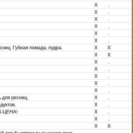
Х
.
Х
.
Х
.
Х
.
Х
.
Х
.
ниц. Губная помада, пудра.
Х
Х
Х
Х
Х
.
Х
.
Х
.
Х
.
Х
.
 для ресниц.
Х
.
дуктов.
Х
.
ОК-ЦЕНА!
Х
.
Х
.
Х
Х
ей для быстрого высыхания лака,