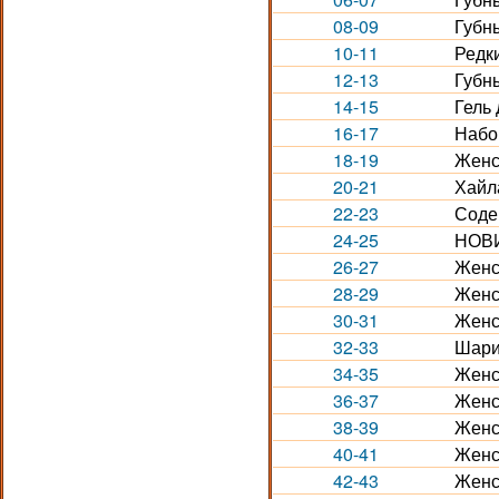
08-09
Губн
10-11
Редк
12-13
Губн
14-15
Гель 
16-17
Набо
18-19
Женс
20-21
Хайла
22-23
Соде
24-25
НОВИ
26-27
Женс
28-29
Женс
30-31
Женс
32-33
Шари
34-35
Женс
36-37
Женс
38-39
Женс
40-41
Женс
42-43
Женс