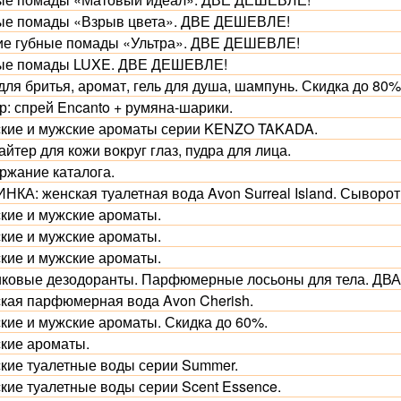
ые помады «Взрыв цвета». ДВЕ ДЕШЕВЛЕ!
ие губные помады «Ультра». ДВЕ ДЕШЕВЛЕ!
ые помады LUXE. ДВЕ ДЕШЕВЛЕ!
для бритья, аромат, гель для душа, шампунь. Скидка до 80%
р: спрей Encanto + румяна-шарики.
кие и мужские ароматы серии KENZO TAKADA.
йтер для кожи вокруг глаз, пудра для лица.
ржание каталога.
НКА: женская туалетная вода Avon Surreal Island. Сыворот
кие и мужские ароматы.
кие и мужские ароматы.
кие и мужские ароматы.
ковые дезодоранты. Парфюмерные лосьоны для тела. Д
кая парфюмерная вода Avon Cherish.
кие и мужские ароматы. Скидка до 60%.
кие ароматы.
кие туалетные воды серии Summer.
кие туалетные воды серии Scent Essence.