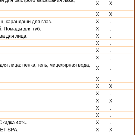
Х
Х
Х
Х
, карандаши для глаз.
Х
.
. Помады для губ.
Х
.
а для лица.
Х
.
Х
.
Х
.
Х
.
для лица: пенка, гель, мицелярная вода,
Х
.
Х
.
Х
Х
Х
.
Х
Х
Х
.
Х
.
Скидка 40%.
Х
.
NET SPA.
Х
Х