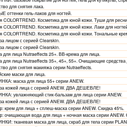
тво для снятия лака.
Е оттенки гель-лаков для ногтей.
я COLORTREND. Косметика для юной кожи. Туши для ресниц
я COLORTREND. Косметика для юной кожи. Лаки для ногтей
я COLORTREND. Косметика для юной кожи. Тональные крем
за лицом с серией Clearskin.
за лицом с серией Clearskin.
 для лица Nutraeffects 25+. ВВ-крема для лица.
 для лица Nutraeffects 35+, 45+, 55+. Очищающие средства 
тво для снятия макияжа серии Nutraeffects.
йские маски для лица.
НКА: маска для лица 55+ серии ANEW.
 за кожей лица с серией ANEW. ДВА ДЕШЕВЛЕ!
НКА: увлажняющий стик-бальзам для лица серии ANEW.
 за кожей лица с серией ANEW. ДВА ДЕШЕВЛЕ!
р: крем для лица + сплеш-маска серии ANEW. Скидка 45%.
р: очищающая вода для лица + ночная маска серии ANEW. 
НКИ: тканевая маска для лица, скраб для тела серии PLA