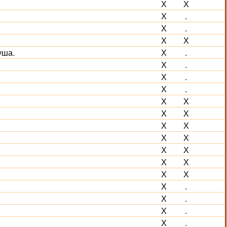
Х
Х
Х
.
Х
.
Х
Х
уша.
Х
.
Х
.
Х
.
Х
.
Х
Х
Х
Х
Х
Х
Х
Х
Х
Х
Х
Х
Х
Х
Х
.
Х
.
Х
.
Х
.