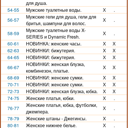
для душа.
54-55
Мужские туалетные воды.
Х
.
Мужские гели для душа, гели для
56-57
Х
.
бритья, шампуни для волос.
Мужские туалетные воды X-
58-59
Х
.
SERIES и Dynamic Fresh.
60-61
НОВИНКА: женские часы.
Х
Х
62-63
НОВИНКИ: бижутерия.
Х
Х
64-65
НОВИНКИ: бижутерия.
Х
Х
НОВИНКИ: женская блузка,
66-67
Х
Х
комбинезон, платье.
68-69
НОВИНКИ: женские сумки.
Х
Х
70-71
НОВИНКИ: женские сумки.
Х
Х
72-73
НОВИНКИ: женская блузка, юбка.
Х
Х
74-75
Женские платья, юбки.
Х
.
Женские платья, юбка, футболки,
76-77
Х
.
джемпера.
78-79
Женские штаны - Джегинсы.
Х
.
80-81
Женское нижнее белье.
Х
.