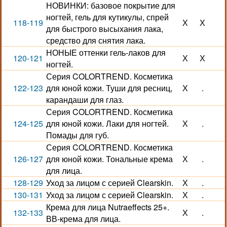
НОВИНКИ: базовое покрытие для
ногтей, гель для кутикулы, спрей
118-119
Х
Х
для быстрого высыхания лака,
средство для снятия лака.
НОНЫЕ оттенки гель-лаков для
120-121
Х
Х
ногтей.
Серия COLORTREND. Косметика
122-123
для юной кожи. Туши для ресниц,
Х
.
карандаши для глаз.
Серия COLORTREND. Косметика
124-125
для юной кожи. Лаки для ногтей.
Х
.
Помады для губ.
Серия COLORTREND. Косметика
126-127
для юной кожи. Тональные крема
Х
.
для лица.
128-129
Уход за лицом с серией Clearskin.
Х
.
130-131
Уход за лицом с серией Clearskin.
Х
.
Крема для лица Nutraeffects 25+.
132-133
Х
.
ВВ-крема для лица.