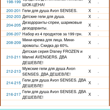
198-199
Х
.
ШОК-ЦЕНА!
200-201
Гели для душа Avon SENSES.
Х
.
202-203
Детские гели для душа.
Х
.
Дезодоранты-спреи, шариковые
204-205
Х
.
дезодоранты.
206-207
Набор из 4 продуктов за 199 грн.
Х
.
Мини-крема для лица. Мини-
208-209
Х
.
ароматы. Скидка до 60%.
Детская серия Disney FROZEN и
210-211
Marvel AVENGERS. ДВА
Х
.
ДЕШЕВЛЕ!
Мужские гели для душа Avon
212-213
Х
.
SENSES. ДВА ДЕШЕВЛЕ!
Гели для душа Avon SENSES. ДВА
214-215
Х
.
ДЕШЕВЛЕ!
Гели для душа Avon SENSES. ДВА
216-217
Х
.
ДЕШЕВЛЕ!