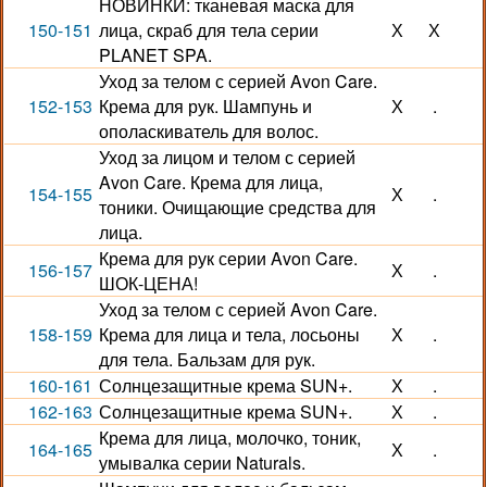
НОВИНКИ: тканевая маска для
150-151
лица, скраб для тела серии
Х
Х
PLANET SPA.
Уход за телом с серией Avon Care.
152-153
Крема для рук. Шампунь и
Х
.
ополаскиватель для волос.
Уход за лицом и телом с серией
Avon Care. Крема для лица,
154-155
Х
.
тоники. Очищающие средства для
лица.
Крема для рук серии Avon Care.
156-157
Х
.
ШОК-ЦЕНА!
Уход за телом с серией Avon Care.
158-159
Крема для лица и тела, лосьоны
Х
.
для тела. Бальзам для рук.
160-161
Солнцезащитные крема SUN+.
Х
.
162-163
Солнцезащитные крема SUN+.
Х
.
Крема для лица, молочко, тоник,
164-165
Х
.
умывалка серии Naturals.