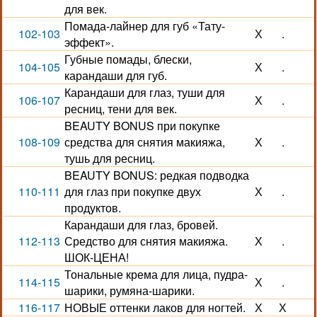
для век.
Помада-лайнер для губ «Тату-
102-103
Х
.
эффект».
Губные помады, блески,
104-105
Х
.
карандаши для губ.
Карандаши для глаз, туши для
106-107
Х
.
ресниц, тени для век.
BEAUTY BONUS при покупке
108-109
средства для снятия макияжа,
Х
.
тушь для ресниц.
BEAUTY BONUS: редкая подводка
110-111
для глаз при покупке двух
Х
.
продуктов.
Карандаши для глаз, бровей.
112-113
Средство для снятия макияжа.
Х
.
ШОК-ЦЕНА!
Тональные крема для лица, пудра-
114-115
Х
.
шарики, румяна-шарики.
116-117
НОВЫЕ оттенки лаков для ногтей.
Х
Х