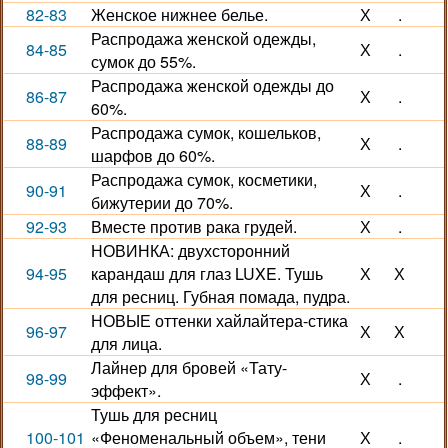
82-83
Женское нижнее белье.
Х
.
Распродажа женской одежды,
84-85
Х
.
сумок до 55%.
Распродажа женской одежды до
86-87
Х
.
60%.
Распродажа сумок, кошельков,
88-89
Х
.
шарфов до 60%.
Распродажа сумок, косметики,
90-91
Х
.
бижутерии до 70%.
92-93
Вместе против рака грудей.
Х
.
НОВИНКА: двухсторонний
94-95
карандаш для глаз LUXE. Тушь
Х
Х
для ресниц. Губная помада, пудра.
НОВЫЕ оттенки хайлайтера-стика
96-97
Х
Х
для лица.
Лайнер для бровей «Тату-
98-99
Х
.
эффект».
Тушь для ресниц
100-101
«Феноменальный объем», тени
Х
.