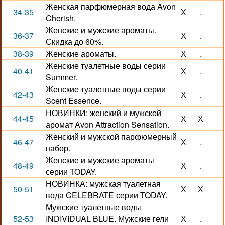
Женская парфюмерная вода Avon
34-35
Х
.
Cherish.
Женские и мужские ароматы.
36-37
Х
.
Скидка до 60%.
38-39
Женские ароматы.
Х
.
Женские туалетные воды серии
40-41
Х
.
Summer.
Женские туалетные воды серии
42-43
Х
.
Scent Essence.
НОВИНКИ: женский и мужской
44-45
Х
Х
аромат Avon Attraction Sensation.
Женский и мужской парфюмерный
46-47
Х
.
набор.
Женские и мужские ароматы
48-49
Х
.
серии TODAY.
НОВИНКА: мужская туалетная
50-51
Х
Х
вода CELEBRATE серии TODAY.
Мужские туалетные воды
52-53
INDIVIDUAL BLUE. Мужские гели
Х
.