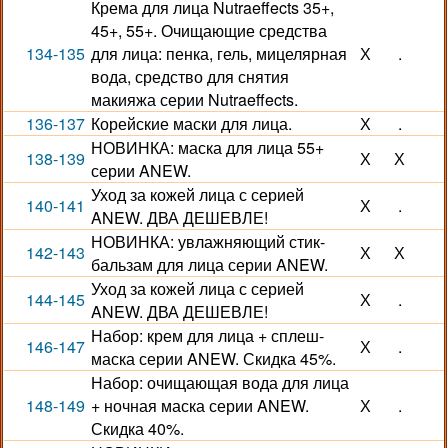
Крема для лица Nutraeffects 35+,
45+, 55+. Очищающие средства
134-135
для лица: пенка, гель, мицелярная
Х
.
вода, средство для снятия
макияжа серии Nutraeffects.
136-137
Корейские маски для лица.
Х
.
НОВИНКА: маска для лица 55+
138-139
Х
Х
серии ANEW.
Уход за кожей лица с серией
140-141
Х
.
ANEW. ДВА ДЕШЕВЛЕ!
НОВИНКА: увлажняющий стик-
142-143
Х
Х
бальзам для лица серии ANEW.
Уход за кожей лица с серией
144-145
Х
.
ANEW. ДВА ДЕШЕВЛЕ!
Набор: крем для лица + сплеш-
146-147
Х
.
маска серии ANEW. Скидка 45%.
Набор: очищающая вода для лица
148-149
+ ночная маска серии ANEW.
Х
.
Скидка 40%.