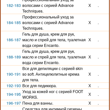
182-183
волосами с серией Advance
Х
.
Techniques.
Профессиональный уход за
184-185
волосами с серией Advance
Х
.
Techniques.
Гель для душа, крем для рук,
186-187
масло и спрей для тела, туалетная
Х
.
вода серии Encanto.
Гель для душа, крем для рук,
188-189
масло и спрей для тела, туалетная
Х
.
вода серии Encanto.
Все для депиляции с серией skin
190-191
so soft. Антицелюлитные крема
Х
.
для тела.
192-193
Все для педикюра.
Х
.
Уход за кожей ног с серией FOOT
194-195
Х
.
WORKS.
196-197
Пена для ванны.
Х
.
Средства для интимной гигиены.