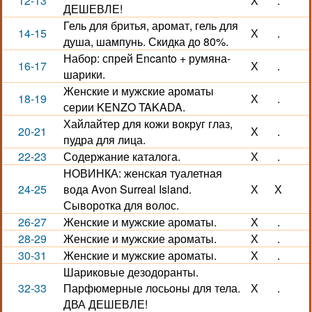
12-13
Х
.
ДЕШЕВЛЕ!
Гель для бритья, аромат, гель для
14-15
Х
.
душа, шампунь. Скидка до 80%.
Набор: спрей Encanto + румяна-
16-17
Х
.
шарики.
Женские и мужские ароматы
18-19
Х
.
серии KENZO TAKADA.
Хайлайтер для кожи вокруг глаз,
20-21
Х
.
пудра для лица.
22-23
Содержание каталога.
Х
.
НОВИНКА: женская туалетная
24-25
вода Avon Surreal Island.
Х
Х
Сыворотка для волос.
26-27
Женские и мужские ароматы.
Х
.
28-29
Женские и мужские ароматы.
Х
.
30-31
Женские и мужские ароматы.
Х
.
Шариковые дезодоранты.
32-33
Парфюмерные лосьоны для тела.
Х
.
ДВА ДЕШЕВЛЕ!