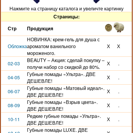
Нажмите на страницу каталога и увеличте картинку
Страницы:
Стр
Продукция
НОВИНКА: крем-гель для душа с
Обложка
ароматом ванильного
Х
Х
мороженого.
BEAUTY – Акция: сделай покупку –
02-03
Х
.
получи набор со скидкой до 80%.
Губные помады «Ультра». ДВЕ
04-05
Х
.
ДЕШЕВЛЕ!
Губные помады «Матовый идеал».
06-07
Х
.
ДВЕ ДЕШЕВЛЕ!
Губные помады «Взрыв цвета».
08-09
Х
.
ДВЕ ДЕШЕВЛЕ!
Редкие губные помады «Ультра».
10-11
Х
.
ДВЕ ДЕШЕВЛЕ!
Губные помады LUXE. ДВЕ