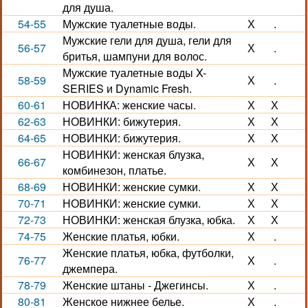
для душа.
54-55
Мужские туалетные воды.
Х
.
Мужские гели для душа, гели для
56-57
Х
.
бритья, шампуни для волос.
Мужские туалетные воды X-
58-59
Х
.
SERIES и Dynamic Fresh.
60-61
НОВИНКА: женские часы.
Х
Х
62-63
НОВИНКИ: бижутерия.
Х
Х
64-65
НОВИНКИ: бижутерия.
Х
Х
НОВИНКИ: женская блузка,
66-67
Х
Х
комбинезон, платье.
68-69
НОВИНКИ: женские сумки.
Х
Х
70-71
НОВИНКИ: женские сумки.
Х
Х
72-73
НОВИНКИ: женская блузка, юбка.
Х
Х
74-75
Женские платья, юбки.
Х
.
Женские платья, юбка, футболки,
76-77
Х
.
джемпера.
78-79
Женские штаны - Джегинсы.
Х
.
80-81
Женское нижнее белье.
Х
.