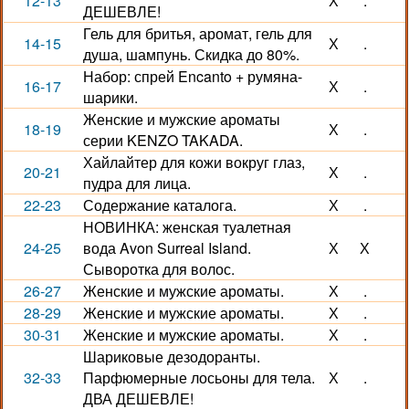
12-13
Х
.
ДЕШЕВЛЕ!
Гель для бритья, аромат, гель для
14-15
Х
.
душа, шампунь. Скидка до 80%.
Набор: спрей Encanto + румяна-
16-17
Х
.
шарики.
Женские и мужские ароматы
18-19
Х
.
серии KENZO TAKADA.
Хайлайтер для кожи вокруг глаз,
20-21
Х
.
пудра для лица.
22-23
Содержание каталога.
Х
.
НОВИНКА: женская туалетная
24-25
вода Avon Surreal Island.
Х
Х
Сыворотка для волос.
26-27
Женские и мужские ароматы.
Х
.
28-29
Женские и мужские ароматы.
Х
.
30-31
Женские и мужские ароматы.
Х
.
Шариковые дезодоранты.
32-33
Парфюмерные лосьоны для тела.
Х
.
ДВА ДЕШЕВЛЕ!