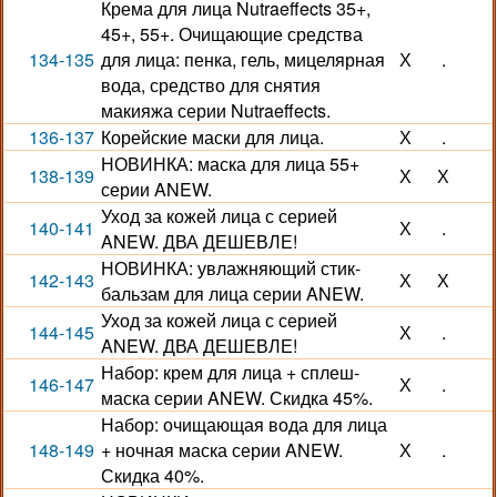
Крема для лица Nutraeffects 35+,
45+, 55+. Очищающие средства
134-135
для лица: пенка, гель, мицелярная
Х
.
вода, средство для снятия
макияжа серии Nutraeffects.
136-137
Корейские маски для лица.
Х
.
НОВИНКА: маска для лица 55+
138-139
Х
Х
серии ANEW.
Уход за кожей лица с серией
140-141
Х
.
ANEW. ДВА ДЕШЕВЛЕ!
НОВИНКА: увлажняющий стик-
142-143
Х
Х
бальзам для лица серии ANEW.
Уход за кожей лица с серией
144-145
Х
.
ANEW. ДВА ДЕШЕВЛЕ!
Набор: крем для лица + сплеш-
146-147
Х
.
маска серии ANEW. Скидка 45%.
Набор: очищающая вода для лица
148-149
+ ночная маска серии ANEW.
Х
.
Скидка 40%.