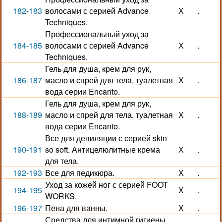
182-183
волосами с серией Advance
Х
.
Techniques.
Профессиональный уход за
184-185
волосами с серией Advance
Х
.
Techniques.
Гель для душа, крем для рук,
186-187
масло и спрей для тела, туалетная
Х
.
вода серии Encanto.
Гель для душа, крем для рук,
188-189
масло и спрей для тела, туалетная
Х
.
вода серии Encanto.
Все для депиляции с серией skin
190-191
so soft. Антицелюлитные крема
Х
.
для тела.
192-193
Все для педикюра.
Х
.
Уход за кожей ног с серией FOOT
194-195
Х
.
WORKS.
196-197
Пена для ванны.
Х
.
Средства для интимной гигиены.