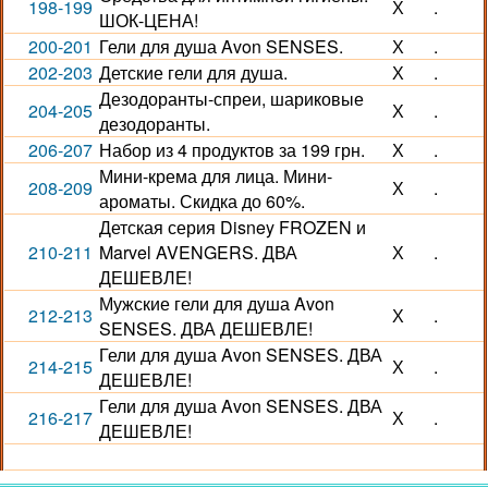
198-199
Х
.
ШОК-ЦЕНА!
200-201
Гели для душа Avon SENSES.
Х
.
202-203
Детские гели для душа.
Х
.
Дезодоранты-спреи, шариковые
204-205
Х
.
дезодоранты.
206-207
Набор из 4 продуктов за 199 грн.
Х
.
Мини-крема для лица. Мини-
208-209
Х
.
ароматы. Скидка до 60%.
Детская серия Disney FROZEN и
210-211
Marvel AVENGERS. ДВА
Х
.
ДЕШЕВЛЕ!
Мужские гели для душа Avon
212-213
Х
.
SENSES. ДВА ДЕШЕВЛЕ!
Гели для душа Avon SENSES. ДВА
214-215
Х
.
ДЕШЕВЛЕ!
Гели для душа Avon SENSES. ДВА
216-217
Х
.
ДЕШЕВЛЕ!