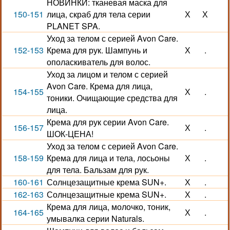
НОВИНКИ: тканевая маска для
150-151
лица, скраб для тела серии
Х
Х
PLANET SPA.
Уход за телом с серией Avon Care.
152-153
Крема для рук. Шампунь и
Х
.
ополаскиватель для волос.
Уход за лицом и телом с серией
Avon Care. Крема для лица,
154-155
Х
.
тоники. Очищающие средства для
лица.
Крема для рук серии Avon Care.
156-157
Х
.
ШОК-ЦЕНА!
Уход за телом с серией Avon Care.
158-159
Крема для лица и тела, лосьоны
Х
.
для тела. Бальзам для рук.
160-161
Солнцезащитные крема SUN+.
Х
.
162-163
Солнцезащитные крема SUN+.
Х
.
Крема для лица, молочко, тоник,
164-165
Х
.
умывалка серии Naturals.