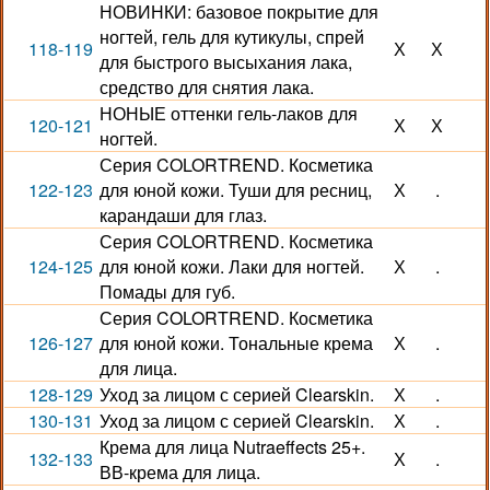
НОВИНКИ: базовое покрытие для
ногтей, гель для кутикулы, спрей
118-119
Х
Х
для быстрого высыхания лака,
средство для снятия лака.
НОНЫЕ оттенки гель-лаков для
120-121
Х
Х
ногтей.
Серия COLORTREND. Косметика
122-123
для юной кожи. Туши для ресниц,
Х
.
карандаши для глаз.
Серия COLORTREND. Косметика
124-125
для юной кожи. Лаки для ногтей.
Х
.
Помады для губ.
Серия COLORTREND. Косметика
126-127
для юной кожи. Тональные крема
Х
.
для лица.
128-129
Уход за лицом с серией Clearskin.
Х
.
130-131
Уход за лицом с серией Clearskin.
Х
.
Крема для лица Nutraeffects 25+.
132-133
Х
.
ВВ-крема для лица.