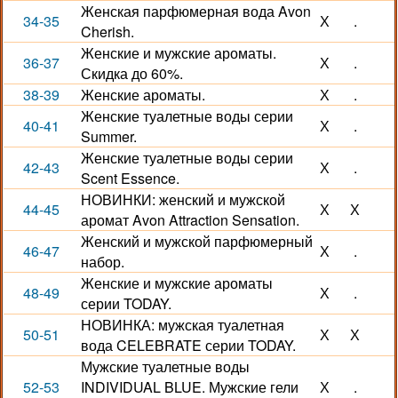
Женская парфюмерная вода Avon
34-35
Х
.
Cherish.
Женские и мужские ароматы.
36-37
Х
.
Скидка до 60%.
38-39
Женские ароматы.
Х
.
Женские туалетные воды серии
40-41
Х
.
Summer.
Женские туалетные воды серии
42-43
Х
.
Scent Essence.
НОВИНКИ: женский и мужской
44-45
Х
Х
аромат Avon Attraction Sensation.
Женский и мужской парфюмерный
46-47
Х
.
набор.
Женские и мужские ароматы
48-49
Х
.
серии TODAY.
НОВИНКА: мужская туалетная
50-51
Х
Х
вода CELEBRATE серии TODAY.
Мужские туалетные воды
52-53
INDIVIDUAL BLUE. Мужские гели
Х
.