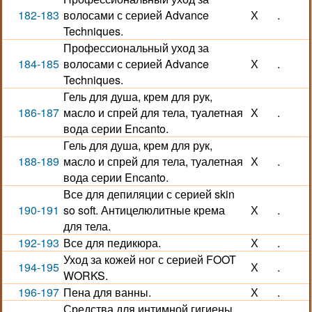
182-183
волосами с серией Advance
Х
.
Techniques.
Профессиональный уход за
184-185
волосами с серией Advance
Х
.
Techniques.
Гель для душа, крем для рук,
186-187
масло и спрей для тела, туалетная
Х
.
вода серии Encanto.
Гель для душа, крем для рук,
188-189
масло и спрей для тела, туалетная
Х
.
вода серии Encanto.
Все для депиляции с серией skin
190-191
so soft. Антицелюлитные крема
Х
.
для тела.
192-193
Все для педикюра.
Х
.
Уход за кожей ног с серией FOOT
194-195
Х
.
WORKS.
196-197
Пена для ванны.
Х
.
Средства для интимной гигиены.