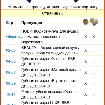
Нажмите на страницу каталога и увеличте картинку
Страницы:
Стр
Продукция
НОВИНКА: крем-гель для душа с
Обложка
ароматом ванильного
Х
Х
мороженого.
BEAUTY – Акция: сделай покупку –
02-03
Х
.
получи набор со скидкой до 80%.
Губные помады «Ультра». ДВЕ
04-05
Х
.
ДЕШЕВЛЕ!
Губные помады «Матовый идеал».
06-07
Х
.
ДВЕ ДЕШЕВЛЕ!
Губные помады «Взрыв цвета».
08-09
Х
.
ДВЕ ДЕШЕВЛЕ!
Редкие губные помады «Ультра».
10-11
Х
.
ДВЕ ДЕШЕВЛЕ!
Губные помады LUXE. ДВЕ