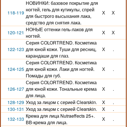
НОВИНКИ: базовое покрытие для
ногтей, гель для кутикулы, спрей
118-119
Х
Х
для быстрого высыхания лака,
средство для снятия лака.
НОНЫЕ оттенки гель-лаков для
120-121
Х
Х
ногтей.
Серия COLORTREND. Косметика
122-123
для юной кожи. Туши для ресниц,
Х
.
карандаши для глаз.
Серия COLORTREND. Косметика
124-125
для юной кожи. Лаки для ногтей.
Х
.
Помады для губ.
Серия COLORTREND. Косметика
126-127
для юной кожи. Тональные крема
Х
.
для лица.
128-129
Уход за лицом с серией Clearskin.
Х
.
130-131
Уход за лицом с серией Clearskin.
Х
.
Крема для лица Nutraeffects 25+.
132-133
Х
.
ВВ-крема для лица.