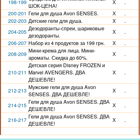
198-199
Х
.
ШОК-ЦЕНА!
200-201
Гели для душа Avon SENSES.
Х
.
202-203
Детские гели для душа.
Х
.
Дезодоранты-спреи, шариковые
204-205
Х
.
дезодоранты.
206-207
Набор из 4 продуктов за 199 грн.
Х
.
Мини-крема для лица. Мини-
208-209
Х
.
ароматы. Скидка до 60%.
Детская серия Disney FROZEN и
210-211
Marvel AVENGERS. ДВА
Х
.
ДЕШЕВЛЕ!
Мужские гели для душа Avon
212-213
Х
.
SENSES. ДВА ДЕШЕВЛЕ!
Гели для душа Avon SENSES. ДВА
214-215
Х
.
ДЕШЕВЛЕ!
Гели для душа Avon SENSES. ДВА
216-217
Х
.
ДЕШЕВЛЕ!