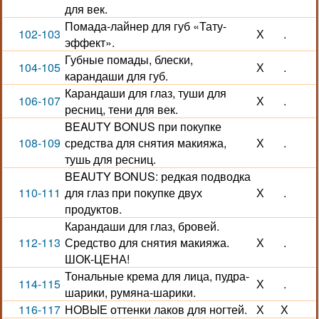
для век.
Помада-лайнер для губ «Тату-
102-103
Х
.
эффект».
Губные помады, блески,
104-105
Х
.
карандаши для губ.
Карандаши для глаз, туши для
106-107
Х
.
ресниц, тени для век.
BEAUTY BONUS при покупке
108-109
средства для снятия макияжа,
Х
.
тушь для ресниц.
BEAUTY BONUS: редкая подводка
110-111
для глаз при покупке двух
Х
.
продуктов.
Карандаши для глаз, бровей.
112-113
Средство для снятия макияжа.
Х
.
ШОК-ЦЕНА!
Тональные крема для лица, пудра-
114-115
Х
.
шарики, румяна-шарики.
116-117
НОВЫЕ оттенки лаков для ногтей.
Х
Х