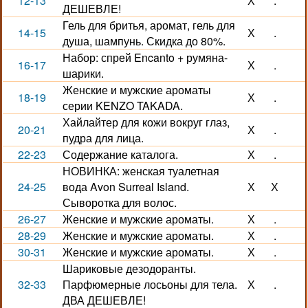
12-13
Х
.
ДЕШЕВЛЕ!
Гель для бритья, аромат, гель для
14-15
Х
.
душа, шампунь. Скидка до 80%.
Набор: спрей Encanto + румяна-
16-17
Х
.
шарики.
Женские и мужские ароматы
18-19
Х
.
серии KENZO TAKADA.
Хайлайтер для кожи вокруг глаз,
20-21
Х
.
пудра для лица.
22-23
Содержание каталога.
Х
.
НОВИНКА: женская туалетная
24-25
вода Avon Surreal Island.
Х
Х
Сыворотка для волос.
26-27
Женские и мужские ароматы.
Х
.
28-29
Женские и мужские ароматы.
Х
.
30-31
Женские и мужские ароматы.
Х
.
Шариковые дезодоранты.
32-33
Парфюмерные лосьоны для тела.
Х
.
ДВА ДЕШЕВЛЕ!