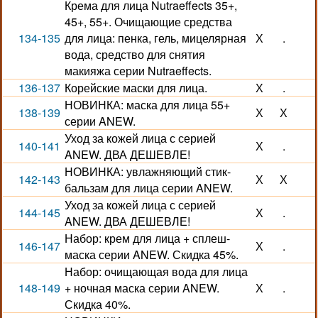
Крема для лица Nutraeffects 35+,
45+, 55+. Очищающие средства
134-135
для лица: пенка, гель, мицелярная
Х
.
вода, средство для снятия
макияжа серии Nutraeffects.
136-137
Корейские маски для лица.
Х
.
НОВИНКА: маска для лица 55+
138-139
Х
Х
серии ANEW.
Уход за кожей лица с серией
140-141
Х
.
ANEW. ДВА ДЕШЕВЛЕ!
НОВИНКА: увлажняющий стик-
142-143
Х
Х
бальзам для лица серии ANEW.
Уход за кожей лица с серией
144-145
Х
.
ANEW. ДВА ДЕШЕВЛЕ!
Набор: крем для лица + сплеш-
146-147
Х
.
маска серии ANEW. Скидка 45%.
Набор: очищающая вода для лица
148-149
+ ночная маска серии ANEW.
Х
.
Скидка 40%.