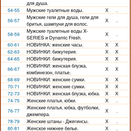
для душа.
54-55
Мужские туалетные воды.
Х
.
Мужские гели для душа, гели для
56-57
Х
.
бритья, шампуни для волос.
Мужские туалетные воды X-
58-59
Х
.
SERIES и Dynamic Fresh.
60-61
НОВИНКА: женские часы.
Х
Х
62-63
НОВИНКИ: бижутерия.
Х
Х
64-65
НОВИНКИ: бижутерия.
Х
Х
НОВИНКИ: женская блузка,
66-67
Х
Х
комбинезон, платье.
68-69
НОВИНКИ: женские сумки.
Х
Х
70-71
НОВИНКИ: женские сумки.
Х
Х
72-73
НОВИНКИ: женская блузка, юбка.
Х
Х
74-75
Женские платья, юбки.
Х
.
Женские платья, юбка, футболки,
76-77
Х
.
джемпера.
78-79
Женские штаны - Джегинсы.
Х
.
80-81
Женское нижнее белье.
Х
.