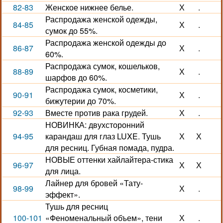
82-83
Женское нижнее белье.
Х
.
Распродажа женской одежды,
84-85
Х
.
сумок до 55%.
Распродажа женской одежды до
86-87
Х
.
60%.
Распродажа сумок, кошельков,
88-89
Х
.
шарфов до 60%.
Распродажа сумок, косметики,
90-91
Х
.
бижутерии до 70%.
92-93
Вместе против рака грудей.
Х
.
НОВИНКА: двухсторонний
94-95
карандаш для глаз LUXE. Тушь
Х
Х
для ресниц. Губная помада, пудра.
НОВЫЕ оттенки хайлайтера-стика
96-97
Х
Х
для лица.
Лайнер для бровей «Тату-
98-99
Х
.
эффект».
Тушь для ресниц
100-101
«Феноменальный объем», тени
Х
.