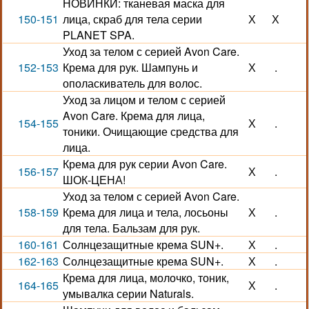
НОВИНКИ: тканевая маска для
150-151
лица, скраб для тела серии
Х
Х
PLANET SPA.
Уход за телом с серией Avon Care.
152-153
Крема для рук. Шампунь и
Х
.
ополаскиватель для волос.
Уход за лицом и телом с серией
Avon Care. Крема для лица,
154-155
Х
.
тоники. Очищающие средства для
лица.
Крема для рук серии Avon Care.
156-157
Х
.
ШОК-ЦЕНА!
Уход за телом с серией Avon Care.
158-159
Крема для лица и тела, лосьоны
Х
.
для тела. Бальзам для рук.
160-161
Солнцезащитные крема SUN+.
Х
.
162-163
Солнцезащитные крема SUN+.
Х
.
Крема для лица, молочко, тоник,
164-165
Х
.
умывалка серии Naturals.