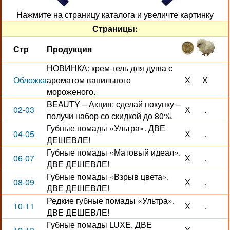
Нажмите на страницу каталога и увеличте картинку
Страницы:
Стр
Продукция
НОВИНКА: крем-гель для душа с
Обложка
ароматом ванильного
Х
Х
мороженого.
BEAUTY – Акция: сделай покупку –
02-03
Х
.
получи набор со скидкой до 80%.
Губные помады «Ультра». ДВЕ
04-05
Х
.
ДЕШЕВЛЕ!
Губные помады «Матовый идеал».
06-07
Х
.
ДВЕ ДЕШЕВЛЕ!
Губные помады «Взрыв цвета».
08-09
Х
.
ДВЕ ДЕШЕВЛЕ!
Редкие губные помады «Ультра».
10-11
Х
.
ДВЕ ДЕШЕВЛЕ!
Губные помады LUXE. ДВЕ