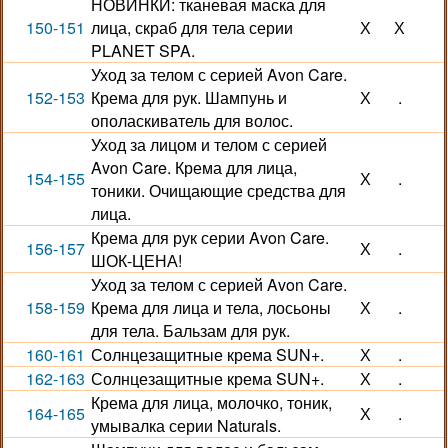
НОВИНКИ: тканевая маска для
150-151
лица, скраб для тела серии
Х
Х
PLANET SPA.
Уход за телом с серией Avon Care.
152-153
Крема для рук. Шампунь и
Х
.
ополаскиватель для волос.
Уход за лицом и телом с серией
Avon Care. Крема для лица,
154-155
Х
.
тоники. Очищающие средства для
лица.
Крема для рук серии Avon Care.
156-157
Х
.
ШОК-ЦЕНА!
Уход за телом с серией Avon Care.
158-159
Крема для лица и тела, лосьоны
Х
.
для тела. Бальзам для рук.
160-161
Солнцезащитные крема SUN+.
Х
.
162-163
Солнцезащитные крема SUN+.
Х
.
Крема для лица, молочко, тоник,
164-165
Х
.
умывалка серии Naturals.