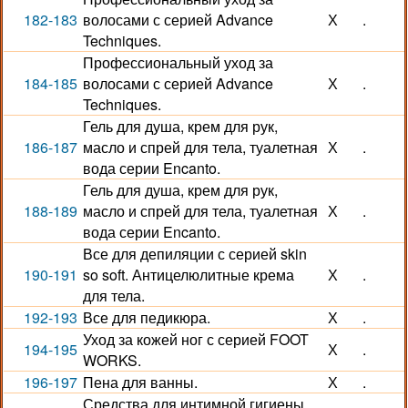
182-183
волосами с серией Advance
Х
.
Techniques.
Профессиональный уход за
184-185
волосами с серией Advance
Х
.
Techniques.
Гель для душа, крем для рук,
186-187
масло и спрей для тела, туалетная
Х
.
вода серии Encanto.
Гель для душа, крем для рук,
188-189
масло и спрей для тела, туалетная
Х
.
вода серии Encanto.
Все для депиляции с серией skin
190-191
so soft. Антицелюлитные крема
Х
.
для тела.
192-193
Все для педикюра.
Х
.
Уход за кожей ног с серией FOOT
194-195
Х
.
WORKS.
196-197
Пена для ванны.
Х
.
Средства для интимной гигиены.