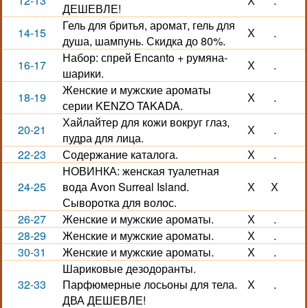
12-13
Х
.
ДЕШЕВЛЕ!
Гель для бритья, аромат, гель для
14-15
Х
.
душа, шампунь. Скидка до 80%.
Набор: спрей Encanto + румяна-
16-17
Х
.
шарики.
Женские и мужские ароматы
18-19
Х
.
серии KENZO TAKADA.
Хайлайтер для кожи вокруг глаз,
20-21
Х
.
пудра для лица.
22-23
Содержание каталога.
Х
.
НОВИНКА: женская туалетная
24-25
вода Avon Surreal Island.
Х
Х
Сыворотка для волос.
26-27
Женские и мужские ароматы.
Х
.
28-29
Женские и мужские ароматы.
Х
.
30-31
Женские и мужские ароматы.
Х
.
Шариковые дезодоранты.
32-33
Парфюмерные лосьоны для тела.
Х
.
ДВА ДЕШЕВЛЕ!