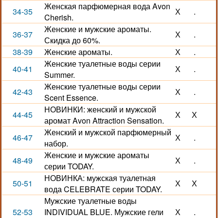
Женская парфюмерная вода Avon
34-35
Х
.
Cherish.
Женские и мужские ароматы.
36-37
Х
.
Скидка до 60%.
38-39
Женские ароматы.
Х
.
Женские туалетные воды серии
40-41
Х
.
Summer.
Женские туалетные воды серии
42-43
Х
.
Scent Essence.
НОВИНКИ: женский и мужской
44-45
Х
Х
аромат Avon Attraction Sensation.
Женский и мужской парфюмерный
46-47
Х
.
набор.
Женские и мужские ароматы
48-49
Х
.
серии TODAY.
НОВИНКА: мужская туалетная
50-51
Х
Х
вода CELEBRATE серии TODAY.
Мужские туалетные воды
52-53
INDIVIDUAL BLUE. Мужские гели
Х
.