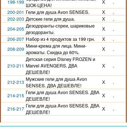
198-199
Х
.
ШОК-ЦЕНА!
200-201
Гели для душа Avon SENSES.
Х
.
202-203
Детские гели для душа.
Х
.
Дезодоранты-спреи, шариковые
204-205
Х
.
дезодоранты.
206-207
Набор из 4 продуктов за 199 грн.
Х
.
Мини-крема для лица. Мини-
208-209
Х
.
ароматы. Скидка до 60%.
Детская серия Disney FROZEN и
210-211
Marvel AVENGERS. ДВА
Х
.
ДЕШЕВЛЕ!
Мужские гели для душа Avon
212-213
Х
.
SENSES. ДВА ДЕШЕВЛЕ!
Гели для душа Avon SENSES. ДВА
214-215
Х
.
ДЕШЕВЛЕ!
Гели для душа Avon SENSES. ДВА
216-217
Х
.
ДЕШЕВЛЕ!