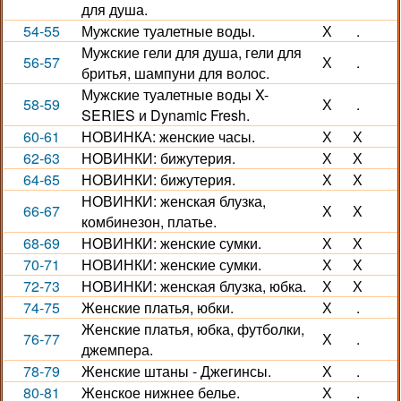
для душа.
54-55
Мужские туалетные воды.
Х
.
Мужские гели для душа, гели для
56-57
Х
.
бритья, шампуни для волос.
Мужские туалетные воды X-
58-59
Х
.
SERIES и Dynamic Fresh.
60-61
НОВИНКА: женские часы.
Х
Х
62-63
НОВИНКИ: бижутерия.
Х
Х
64-65
НОВИНКИ: бижутерия.
Х
Х
НОВИНКИ: женская блузка,
66-67
Х
Х
комбинезон, платье.
68-69
НОВИНКИ: женские сумки.
Х
Х
70-71
НОВИНКИ: женские сумки.
Х
Х
72-73
НОВИНКИ: женская блузка, юбка.
Х
Х
74-75
Женские платья, юбки.
Х
.
Женские платья, юбка, футболки,
76-77
Х
.
джемпера.
78-79
Женские штаны - Джегинсы.
Х
.
80-81
Женское нижнее белье.
Х
.