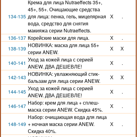
Крема для лица Nutraeffects 35+,
45+, 55+. Очищающие средства
134-135
для лица: пенка, гель, мицелярная
Х
.
вода, средство для снятия
макияжа серии Nutraeffects.
136-137
Корейские маски для лица.
Х
.
НОВИНКА: маска для лица 55+
138-139
Х
Х
серии ANEW.
Уход за кожей лица с серией
140-141
Х
.
ANEW. ДВА ДЕШЕВЛЕ!
НОВИНКА: увлажняющий стик-
142-143
Х
Х
бальзам для лица серии ANEW.
Уход за кожей лица с серией
144-145
Х
.
ANEW. ДВА ДЕШЕВЛЕ!
Набор: крем для лица + сплеш-
146-147
Х
.
маска серии ANEW. Скидка 45%.
Набор: очищающая вода для лица
148-149
+ ночная маска серии ANEW.
Х
.
Скидка 40%.