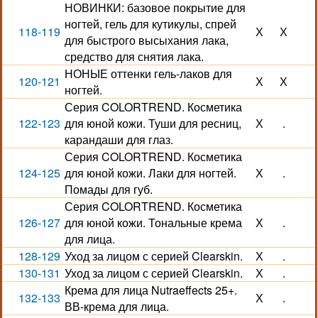
НОВИНКИ: базовое покрытие для
ногтей, гель для кутикулы, спрей
118-119
Х
Х
для быстрого высыхания лака,
средство для снятия лака.
НОНЫЕ оттенки гель-лаков для
120-121
Х
Х
ногтей.
Серия COLORTREND. Косметика
122-123
для юной кожи. Туши для ресниц,
Х
.
карандаши для глаз.
Серия COLORTREND. Косметика
124-125
для юной кожи. Лаки для ногтей.
Х
.
Помады для губ.
Серия COLORTREND. Косметика
126-127
для юной кожи. Тональные крема
Х
.
для лица.
128-129
Уход за лицом с серией Clearskin.
Х
.
130-131
Уход за лицом с серией Clearskin.
Х
.
Крема для лица Nutraeffects 25+.
132-133
Х
.
ВВ-крема для лица.