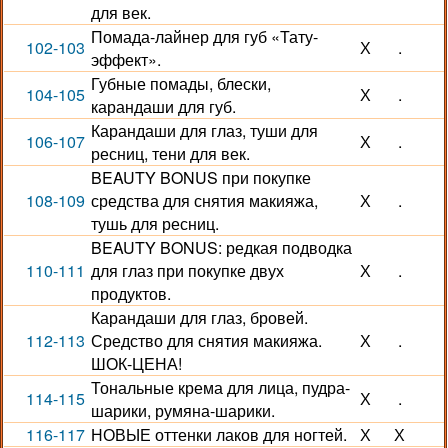
для век.
Помада-лайнер для губ «Тату-
102-103
Х
.
эффект».
Губные помады, блески,
104-105
Х
.
карандаши для губ.
Карандаши для глаз, туши для
106-107
Х
.
ресниц, тени для век.
BEAUTY BONUS при покупке
108-109
средства для снятия макияжа,
Х
.
тушь для ресниц.
BEAUTY BONUS: редкая подводка
110-111
для глаз при покупке двух
Х
.
продуктов.
Карандаши для глаз, бровей.
112-113
Средство для снятия макияжа.
Х
.
ШОК-ЦЕНА!
Тональные крема для лица, пудра-
114-115
Х
.
шарики, румяна-шарики.
116-117
НОВЫЕ оттенки лаков для ногтей.
Х
Х