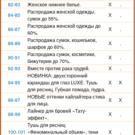
82-83
Женское нижнее белье.
Х
.
Распродажа женской одежды,
84-85
Х
.
сумок до 55%.
Распродажа женской одежды до
86-87
Х
.
60%.
Распродажа сумок, кошельков,
88-89
Х
.
шарфов до 60%.
Распродажа сумок, косметики,
90-91
Х
.
бижутерии до 70%.
92-93
Вместе против рака грудей.
Х
.
НОВИНКА: двухсторонний
94-95
карандаш для глаз LUXE. Тушь
Х
Х
для ресниц. Губная помада, пудра.
НОВЫЕ оттенки хайлайтера-стика
96-97
Х
Х
для лица.
Лайнер для бровей «Тату-
98-99
Х
.
эффект».
Тушь для ресниц
100-101
«Феноменальный объем», тени
Х
.