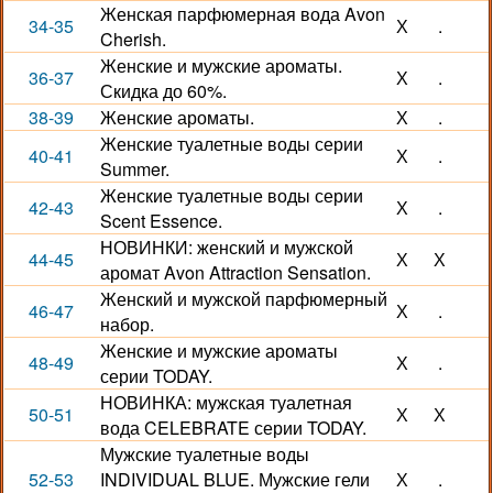
Женская парфюмерная вода Avon
34-35
Х
.
Cherish.
Женские и мужские ароматы.
36-37
Х
.
Скидка до 60%.
38-39
Женские ароматы.
Х
.
Женские туалетные воды серии
40-41
Х
.
Summer.
Женские туалетные воды серии
42-43
Х
.
Scent Essence.
НОВИНКИ: женский и мужской
44-45
Х
Х
аромат Avon Attraction Sensation.
Женский и мужской парфюмерный
46-47
Х
.
набор.
Женские и мужские ароматы
48-49
Х
.
серии TODAY.
НОВИНКА: мужская туалетная
50-51
Х
Х
вода CELEBRATE серии TODAY.
Мужские туалетные воды
52-53
INDIVIDUAL BLUE. Мужские гели
Х
.