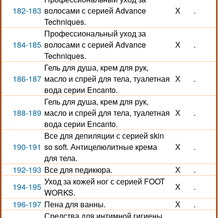
182-183
волосами с серией Advance
Х
.
Techniques.
Профессиональный уход за
184-185
волосами с серией Advance
Х
.
Techniques.
Гель для душа, крем для рук,
186-187
масло и спрей для тела, туалетная
Х
.
вода серии Encanto.
Гель для душа, крем для рук,
188-189
масло и спрей для тела, туалетная
Х
.
вода серии Encanto.
Все для депиляции с серией skin
190-191
so soft. Антицелюлитные крема
Х
.
для тела.
192-193
Все для педикюра.
Х
.
Уход за кожей ног с серией FOOT
194-195
Х
.
WORKS.
196-197
Пена для ванны.
Х
.
Средства для интимной гигиены.