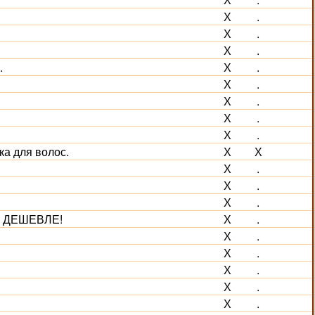
Х
.
Х
.
Х
.
.
Х
.
Х
.
Х
.
Х
.
Х
.
ка для волос.
Х
Х
Х
.
Х
.
Х
.
ВА ДЕШЕВЛЕ!
Х
.
Х
.
Х
.
Х
.
Х
.
Х
.