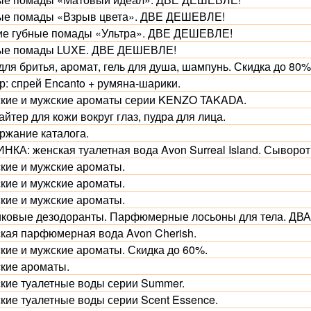
ые помады «Взрыв цвета». ДВЕ ДЕШЕВЛЕ!
ие губные помады «Ультра». ДВЕ ДЕШЕВЛЕ!
ые помады LUXE. ДВЕ ДЕШЕВЛЕ!
для бритья, аромат, гель для душа, шампунь. Скидка до 80%
р: спрей Encanto + румяна-шарики.
кие и мужские ароматы серии KENZO TAKADA.
йтер для кожи вокруг глаз, пудра для лица.
ржание каталога.
НКА: женская туалетная вода Avon Surreal Island. Сыворот
кие и мужские ароматы.
кие и мужские ароматы.
кие и мужские ароматы.
ковые дезодоранты. Парфюмерные лосьоны для тела. Д
кая парфюмерная вода Avon Cherish.
кие и мужские ароматы. Скидка до 60%.
кие ароматы.
кие туалетные воды серии Summer.
кие туалетные воды серии Scent Essence.