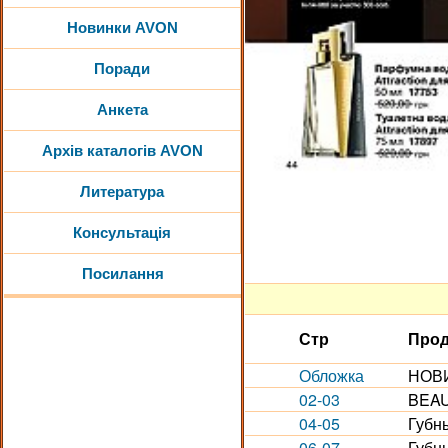
Новинки AVON
Поради
Анкета
Архів каталогів AVON
Литература
Консультація
Посилання
Стр
Прод
Обложка
НОВИ
02-03
BEAU
04-05
Губн
06-07
Губн