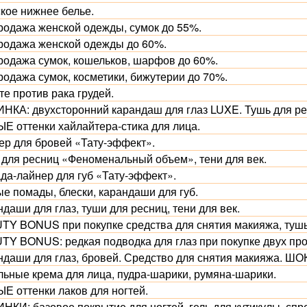
кое нижнее белье.
родажа женской одежды, сумок до 55%.
родажа женской одежды до 60%.
родажа сумок, кошельков, шарфов до 60%.
родажа сумок, косметики, бижутерии до 70%.
е против рака грудей.
НКА: двухсторонний карандаш для глаз LUXE. Тушь для рес
Е оттенки хайлайтера-стика для лица.
ер для бровей «Тату-эффект».
 для ресниц «Феноменальный объем», тени для век.
да-лайнер для губ «Тату-эффект».
ые помады, блески, карандаши для губ.
даши для глаз, туши для ресниц, тени для век.
TY BONUS при покупке средства для снятия макияжа, тушь
TY BONUS: редкая подводка для глаз при покупке двух про
ндаши для глаз, бровей. Средство для снятия макияжа. Ш
льные крема для лица, пудра-шарики, румяна-шарики.
Е оттенки лаков для ногтей.
НКИ: базовое покрытие для ногтей, гель для кутикулы, спр