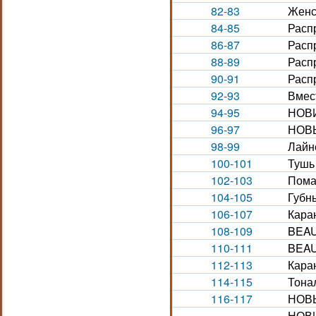
82-83
Женс
84-85
Расп
86-87
Расп
88-89
Расп
90-91
Расп
92-93
Вмест
94-95
НОВИ
96-97
НОВЫ
98-99
Лайн
100-101
Тушь
102-103
Пома
104-105
Губн
106-107
Каран
108-109
BEAU
110-111
BEAU
112-113
Кара
114-115
Тона
116-117
НОВЫ
НОВИ