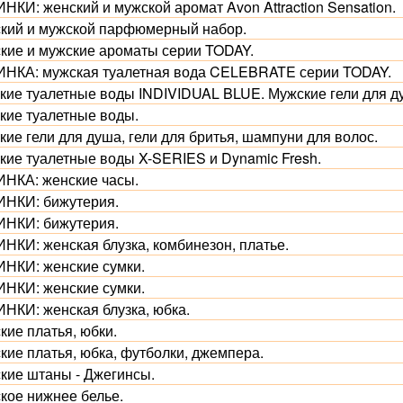
НКИ: женский и мужской аромат Avon Attraction Sensation.
кий и мужской парфюмерный набор.
кие и мужские ароматы серии TODAY.
НКА: мужская туалетная вода CELEBRATE серии TODAY.
кие туалетные воды INDIVIDUAL BLUE. Мужские гели для д
кие туалетные воды.
ие гели для душа, гели для бритья, шампуни для волос.
кие туалетные воды X-SERIES и Dynamic Fresh.
НКА: женские часы.
НКИ: бижутерия.
НКИ: бижутерия.
НКИ: женская блузка, комбинезон, платье.
НКИ: женские сумки.
НКИ: женские сумки.
НКИ: женская блузка, юбка.
кие платья, юбки.
кие платья, юбка, футболки, джемпера.
кие штаны - Джегинсы.
кое нижнее белье.