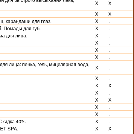
Х
Х
Х
Х
, карандаши для глаз.
Х
.
. Помады для губ.
Х
.
а для лица.
Х
.
Х
.
Х
.
Х
.
для лица: пенка, гель, мицелярная вода,
Х
.
Х
.
Х
Х
Х
.
Х
Х
Х
.
Х
.
Скидка 40%.
Х
.
NET SPA.
Х
Х