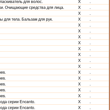
оласкиватель для волос.
Х
.
ики. Очищающие средства для лица.
Х
.
Х
.
ы для тела. Бальзам для рук.
Х
.
Х
.
Х
.
Х
.
Х
.
Х
.
Х
.
Х
.
Х
.
es.
Х
.
es.
Х
.
es.
Х
.
es.
Х
.
es.
Х
.
вода серии Encanto.
Х
.
вода серии Encanto.
Х
.