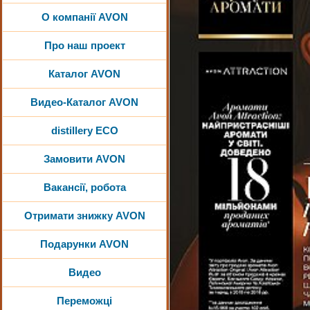
О компанії AVON
Про наш проект
Каталог AVON
Видео-Каталог AVON
distillery ECO
Замовити AVON
Вакансії, робота
Отримати знижку AVON
Подарунки AVON
Видео
Переможці