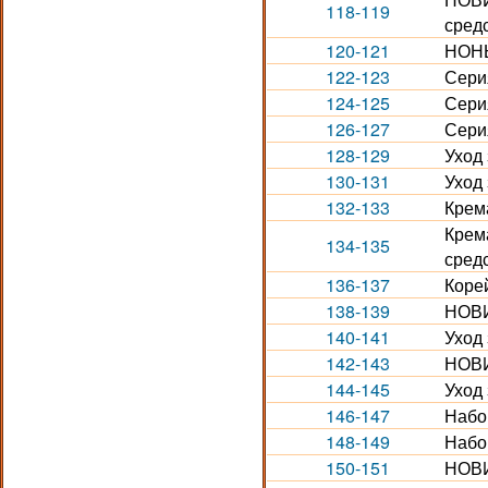
118-119
средс
120-121
НОНЫ
122-123
Сери
124-125
Сери
126-127
Сери
128-129
Уход 
130-131
Уход 
132-133
Крема
Крема
134-135
средс
136-137
Коре
138-139
НОВИ
140-141
Уход
142-143
НОВИ
144-145
Уход
146-147
Набо
148-149
Набо
150-151
НОВИ