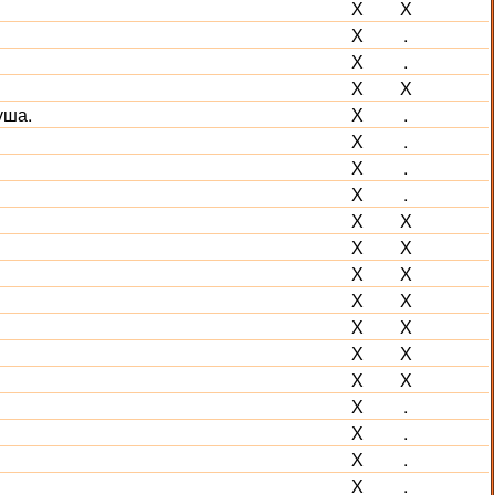
Х
Х
Х
.
Х
.
Х
Х
уша.
Х
.
Х
.
Х
.
Х
.
Х
Х
Х
Х
Х
Х
Х
Х
Х
Х
Х
Х
Х
Х
Х
.
Х
.
Х
.
Х
.