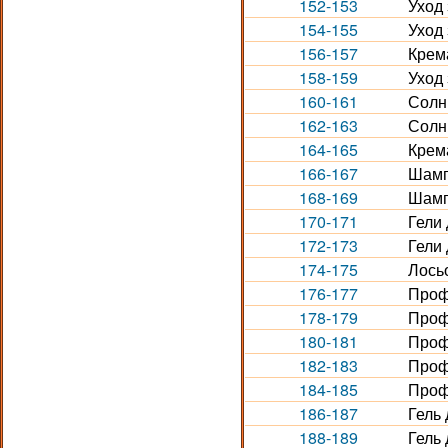
152-153
Уход 
154-155
Уход
156-157
Крем
158-159
Уход 
160-161
Солн
162-163
Солн
164-165
Крема
166-167
Шамп
168-169
Шампу
170-171
Гели 
172-173
Гели 
174-175
Лось
176-177
Проф
178-179
Проф
180-181
Проф
182-183
Проф
184-185
Проф
186-187
Гель 
188-189
Гель 