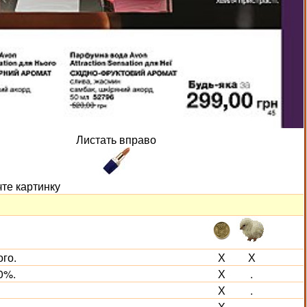
Листать вправо
чте картинку
го.
Х
Х
0%.
Х
.
Х
.
Х
.