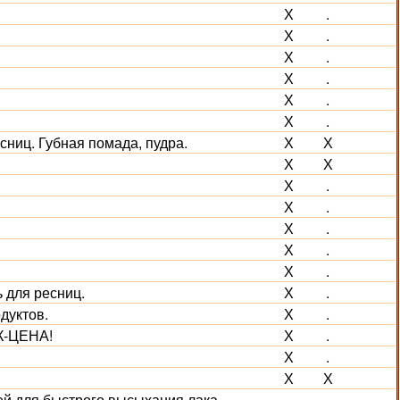
Х
.
Х
.
Х
.
Х
.
Х
.
Х
.
ниц. Губная помада, пудра.
Х
Х
Х
Х
Х
.
Х
.
Х
.
Х
.
Х
.
 для ресниц.
Х
.
дуктов.
Х
.
ОК-ЦЕНА!
Х
.
Х
.
Х
Х
ей для быстрого высыхания лака,