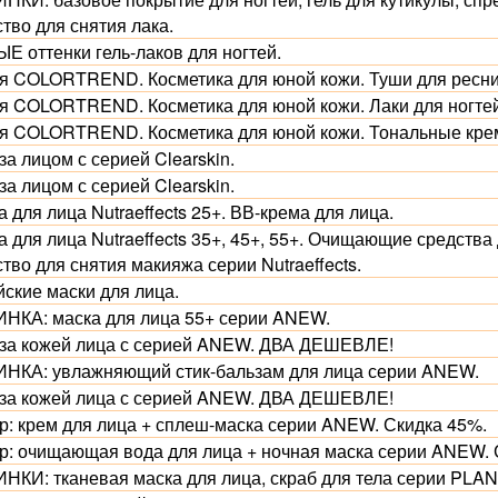
тво для снятия лака.
Е оттенки гель-лаков для ногтей.
я COLORTREND. Косметика для юной кожи. Туши для ресниц
я COLORTREND. Косметика для юной кожи. Лаки для ногтей
я COLORTREND. Косметика для юной кожи. Тональные крем
за лицом с серией Clearskin.
за лицом с серией Clearskin.
 для лица Nutraeffects 25+. ВВ-крема для лица.
 для лица Nutraeffects 35+, 45+, 55+. Очищающие средства 
тво для снятия макияжа серии Nutraeffects.
йские маски для лица.
НКА: маска для лица 55+ серии ANEW.
 за кожей лица с серией ANEW. ДВА ДЕШЕВЛЕ!
НКА: увлажняющий стик-бальзам для лица серии ANEW.
 за кожей лица с серией ANEW. ДВА ДЕШЕВЛЕ!
р: крем для лица + сплеш-маска серии ANEW. Скидка 45%.
р: очищающая вода для лица + ночная маска серии ANEW. 
НКИ: тканевая маска для лица, скраб для тела серии PLA