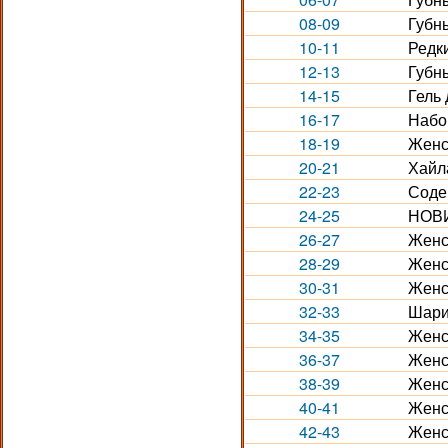
08-09
Губн
10-11
Редк
12-13
Губн
14-15
Гель 
16-17
Набо
18-19
Женс
20-21
Хайла
22-23
Соде
24-25
НОВИ
26-27
Женс
28-29
Женс
30-31
Женс
32-33
Шари
34-35
Женс
36-37
Женс
38-39
Женс
40-41
Женс
42-43
Женс