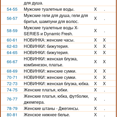
для душа.
54-55
Мужские туалетные воды.
Х
.
Мужские гели для душа, гели для
56-57
Х
.
бритья, шампуни для волос.
Мужские туалетные воды X-
58-59
Х
.
SERIES и Dynamic Fresh.
60-61
НОВИНКА: женские часы.
Х
Х
62-63
НОВИНКИ: бижутерия.
Х
Х
64-65
НОВИНКИ: бижутерия.
Х
Х
НОВИНКИ: женская блузка,
66-67
Х
Х
комбинезон, платье.
68-69
НОВИНКИ: женские сумки.
Х
Х
70-71
НОВИНКИ: женские сумки.
Х
Х
72-73
НОВИНКИ: женская блузка, юбка.
Х
Х
74-75
Женские платья, юбки.
Х
.
Женские платья, юбка, футболки,
76-77
Х
.
джемпера.
78-79
Женские штаны - Джегинсы.
Х
.
80-81
Женское нижнее белье.
Х
.