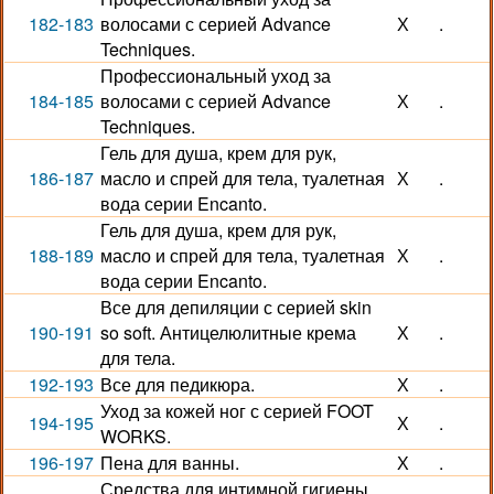
182-183
волосами с серией Advance
Х
.
Techniques.
Профессиональный уход за
184-185
волосами с серией Advance
Х
.
Techniques.
Гель для душа, крем для рук,
186-187
масло и спрей для тела, туалетная
Х
.
вода серии Encanto.
Гель для душа, крем для рук,
188-189
масло и спрей для тела, туалетная
Х
.
вода серии Encanto.
Все для депиляции с серией skin
190-191
so soft. Антицелюлитные крема
Х
.
для тела.
192-193
Все для педикюра.
Х
.
Уход за кожей ног с серией FOOT
194-195
Х
.
WORKS.
196-197
Пена для ванны.
Х
.
Средства для интимной гигиены.