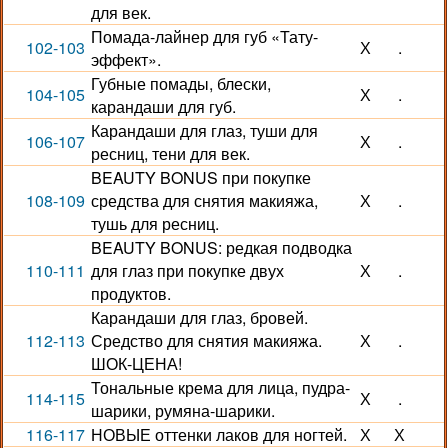
для век.
Помада-лайнер для губ «Тату-
102-103
Х
.
эффект».
Губные помады, блески,
104-105
Х
.
карандаши для губ.
Карандаши для глаз, туши для
106-107
Х
.
ресниц, тени для век.
BEAUTY BONUS при покупке
108-109
средства для снятия макияжа,
Х
.
тушь для ресниц.
BEAUTY BONUS: редкая подводка
110-111
для глаз при покупке двух
Х
.
продуктов.
Карандаши для глаз, бровей.
112-113
Средство для снятия макияжа.
Х
.
ШОК-ЦЕНА!
Тональные крема для лица, пудра-
114-115
Х
.
шарики, румяна-шарики.
116-117
НОВЫЕ оттенки лаков для ногтей.
Х
Х