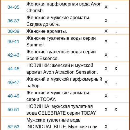
Женская парфюмерная вода Avon
34-35
Х
.
Cherish.
Женские и мужские ароматы.
36-37
Х
.
Скидка до 60%.
38-39
Женские ароматы.
Х
.
Женские туалетные воды серии
40-41
Х
.
Summer.
Женские туалетные воды серии
42-43
Х
.
Scent Essence.
НОВИНКИ: женский и мужской
44-45
Х
Х
аромат Avon Attraction Sensation.
Женский и мужской парфюмерный
46-47
Х
.
набор.
Женские и мужские ароматы
48-49
Х
.
серии TODAY.
НОВИНКА: мужская туалетная
50-51
Х
Х
вода CELEBRATE серии TODAY.
Мужские туалетные воды
52-53
INDIVIDUAL BLUE. Мужские гели
Х
.