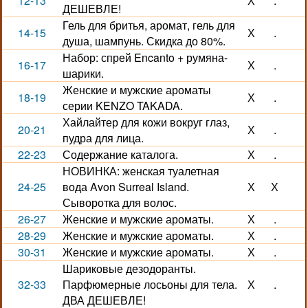
12-13
Х
.
ДЕШЕВЛЕ!
Гель для бритья, аромат, гель для
14-15
Х
.
душа, шампунь. Скидка до 80%.
Набор: спрей Encanto + румяна-
16-17
Х
.
шарики.
Женские и мужские ароматы
18-19
Х
.
серии KENZO TAKADA.
Хайлайтер для кожи вокруг глаз,
20-21
Х
.
пудра для лица.
22-23
Содержание каталога.
Х
.
НОВИНКА: женская туалетная
24-25
вода Avon Surreal Island.
Х
Х
Сыворотка для волос.
26-27
Женские и мужские ароматы.
Х
.
28-29
Женские и мужские ароматы.
Х
.
30-31
Женские и мужские ароматы.
Х
.
Шариковые дезодоранты.
32-33
Парфюмерные лосьоны для тела.
Х
.
ДВА ДЕШЕВЛЕ!