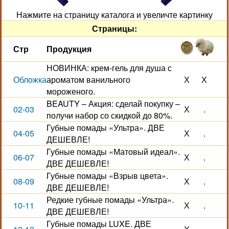
Нажмите на страницу каталога и увеличте картинку
Страницы:
Стр
Продукция
НОВИНКА: крем-гель для душа с
Обложка
ароматом ванильного
Х
Х
мороженого.
BEAUTY – Акция: сделай покупку –
02-03
Х
.
получи набор со скидкой до 80%.
Губные помады «Ультра». ДВЕ
04-05
Х
.
ДЕШЕВЛЕ!
Губные помады «Матовый идеал».
06-07
Х
.
ДВЕ ДЕШЕВЛЕ!
Губные помады «Взрыв цвета».
08-09
Х
.
ДВЕ ДЕШЕВЛЕ!
Редкие губные помады «Ультра».
10-11
Х
.
ДВЕ ДЕШЕВЛЕ!
Губные помады LUXE. ДВЕ