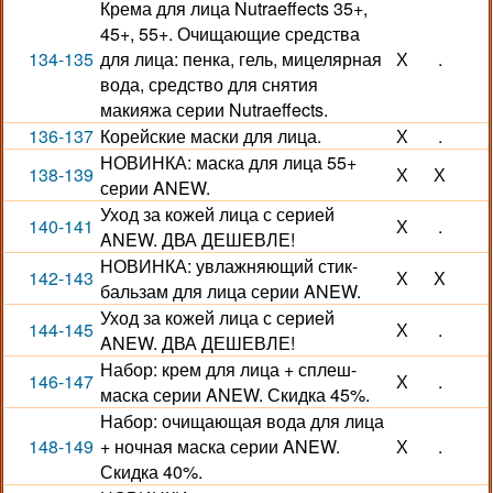
Крема для лица Nutraeffects 35+,
45+, 55+. Очищающие средства
134-135
для лица: пенка, гель, мицелярная
Х
.
вода, средство для снятия
макияжа серии Nutraeffects.
136-137
Корейские маски для лица.
Х
.
НОВИНКА: маска для лица 55+
138-139
Х
Х
серии ANEW.
Уход за кожей лица с серией
140-141
Х
.
ANEW. ДВА ДЕШЕВЛЕ!
НОВИНКА: увлажняющий стик-
142-143
Х
Х
бальзам для лица серии ANEW.
Уход за кожей лица с серией
144-145
Х
.
ANEW. ДВА ДЕШЕВЛЕ!
Набор: крем для лица + сплеш-
146-147
Х
.
маска серии ANEW. Скидка 45%.
Набор: очищающая вода для лица
148-149
+ ночная маска серии ANEW.
Х
.
Скидка 40%.