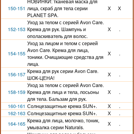
НОВИНКИ: тканевая маска для
150-151
лица, скраб для тела серии
Х
Х
PLANET SPA.
Уход за телом с серией Avon Care.
152-153
Крема для рук. Шампунь и
Х
.
ополаскиватель для волос.
Уход за лицом и телом с серией
Avon Care. Крема для лица,
154-155
Х
.
тоники. Очищающие средства для
лица.
Крема для рук серии Avon Care.
156-157
Х
.
ШОК-ЦЕНА!
Уход за телом с серией Avon Care.
158-159
Крема для лица и тела, лосьоны
Х
.
для тела. Бальзам для рук.
160-161
Солнцезащитные крема SUN+.
Х
.
162-163
Солнцезащитные крема SUN+.
Х
.
Крема для лица, молочко, тоник,
164-165
Х
.
умывалка серии Naturals.