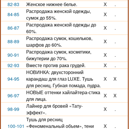
82-83
Женское нижнее белье.
Х
.
Распродажа женской одежды,
84-85
Х
.
сумок до 55%.
Распродажа женской одежды до
86-87
Х
.
60%.
Распродажа сумок, кошельков,
88-89
Х
.
шарфов до 60%.
Распродажа сумок, косметики,
90-91
Х
.
бижутерии до 70%.
92-93
Вместе против рака грудей.
Х
.
НОВИНКА: двухсторонний
94-95
карандаш для глаз LUXE. Тушь
Х
Х
для ресниц. Губная помада, пудра.
НОВЫЕ оттенки хайлайтера-стика
96-97
Х
Х
для лица.
Лайнер для бровей «Тату-
98-99
Х
.
эффект».
Тушь для ресниц
100-101
«Феноменальный объем», тени
Х
.