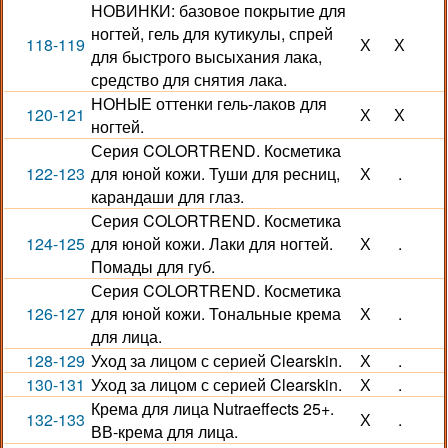
НОВИНКИ: базовое покрытие для
ногтей, гель для кутикулы, спрей
118-119
Х
Х
для быстрого высыхания лака,
средство для снятия лака.
НОНЫЕ оттенки гель-лаков для
120-121
Х
Х
ногтей.
Серия COLORTREND. Косметика
122-123
для юной кожи. Туши для ресниц,
Х
.
карандаши для глаз.
Серия COLORTREND. Косметика
124-125
для юной кожи. Лаки для ногтей.
Х
.
Помады для губ.
Серия COLORTREND. Косметика
126-127
для юной кожи. Тональные крема
Х
.
для лица.
128-129
Уход за лицом с серией Clearskin.
Х
.
130-131
Уход за лицом с серией Clearskin.
Х
.
Крема для лица Nutraeffects 25+.
132-133
Х
.
ВВ-крема для лица.