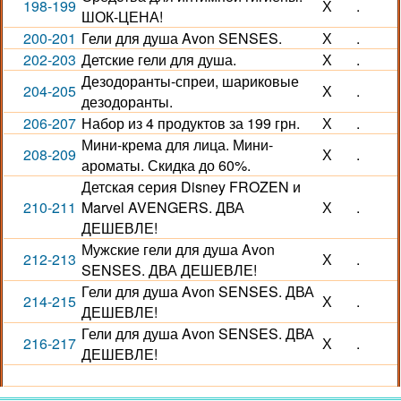
198-199
Х
.
ШОК-ЦЕНА!
200-201
Гели для душа Avon SENSES.
Х
.
202-203
Детские гели для душа.
Х
.
Дезодоранты-спреи, шариковые
204-205
Х
.
дезодоранты.
206-207
Набор из 4 продуктов за 199 грн.
Х
.
Мини-крема для лица. Мини-
208-209
Х
.
ароматы. Скидка до 60%.
Детская серия Disney FROZEN и
210-211
Marvel AVENGERS. ДВА
Х
.
ДЕШЕВЛЕ!
Мужские гели для душа Avon
212-213
Х
.
SENSES. ДВА ДЕШЕВЛЕ!
Гели для душа Avon SENSES. ДВА
214-215
Х
.
ДЕШЕВЛЕ!
Гели для душа Avon SENSES. ДВА
216-217
Х
.
ДЕШЕВЛЕ!