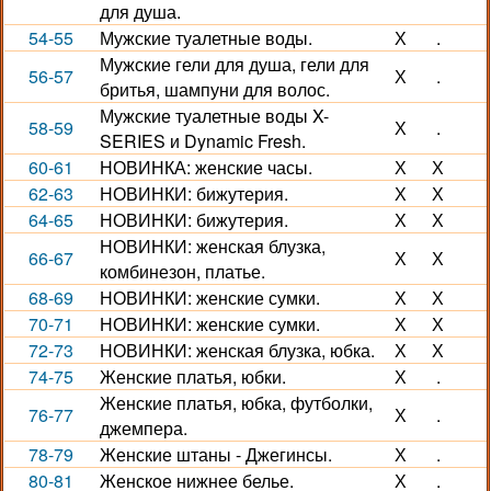
для душа.
54-55
Мужские туалетные воды.
Х
.
Мужские гели для душа, гели для
56-57
Х
.
бритья, шампуни для волос.
Мужские туалетные воды X-
58-59
Х
.
SERIES и Dynamic Fresh.
60-61
НОВИНКА: женские часы.
Х
Х
62-63
НОВИНКИ: бижутерия.
Х
Х
64-65
НОВИНКИ: бижутерия.
Х
Х
НОВИНКИ: женская блузка,
66-67
Х
Х
комбинезон, платье.
68-69
НОВИНКИ: женские сумки.
Х
Х
70-71
НОВИНКИ: женские сумки.
Х
Х
72-73
НОВИНКИ: женская блузка, юбка.
Х
Х
74-75
Женские платья, юбки.
Х
.
Женские платья, юбка, футболки,
76-77
Х
.
джемпера.
78-79
Женские штаны - Джегинсы.
Х
.
80-81
Женское нижнее белье.
Х
.