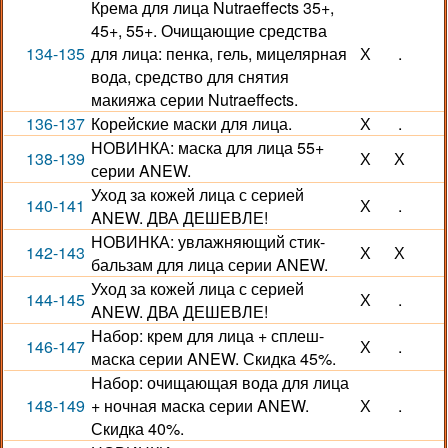
Крема для лица Nutraeffects 35+,
45+, 55+. Очищающие средства
134-135
для лица: пенка, гель, мицелярная
Х
.
вода, средство для снятия
макияжа серии Nutraeffects.
136-137
Корейские маски для лица.
Х
.
НОВИНКА: маска для лица 55+
138-139
Х
Х
серии ANEW.
Уход за кожей лица с серией
140-141
Х
.
ANEW. ДВА ДЕШЕВЛЕ!
НОВИНКА: увлажняющий стик-
142-143
Х
Х
бальзам для лица серии ANEW.
Уход за кожей лица с серией
144-145
Х
.
ANEW. ДВА ДЕШЕВЛЕ!
Набор: крем для лица + сплеш-
146-147
Х
.
маска серии ANEW. Скидка 45%.
Набор: очищающая вода для лица
148-149
+ ночная маска серии ANEW.
Х
.
Скидка 40%.