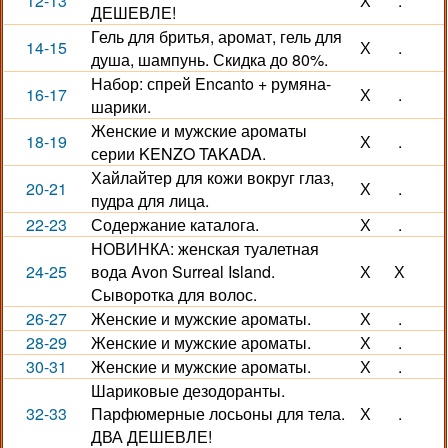
12-13
Х
.
ДЕШЕВЛЕ!
Гель для бритья, аромат, гель для
14-15
Х
.
душа, шампунь. Скидка до 80%.
Набор: спрей Encanto + румяна-
16-17
Х
.
шарики.
Женские и мужские ароматы
18-19
Х
.
серии KENZO TAKADA.
Хайлайтер для кожи вокруг глаз,
20-21
Х
.
пудра для лица.
22-23
Содержание каталога.
Х
.
НОВИНКА: женская туалетная
24-25
вода Avon Surreal Island.
Х
Х
Сыворотка для волос.
26-27
Женские и мужские ароматы.
Х
.
28-29
Женские и мужские ароматы.
Х
.
30-31
Женские и мужские ароматы.
Х
.
Шариковые дезодоранты.
32-33
Парфюмерные лосьоны для тела.
Х
.
ДВА ДЕШЕВЛЕ!