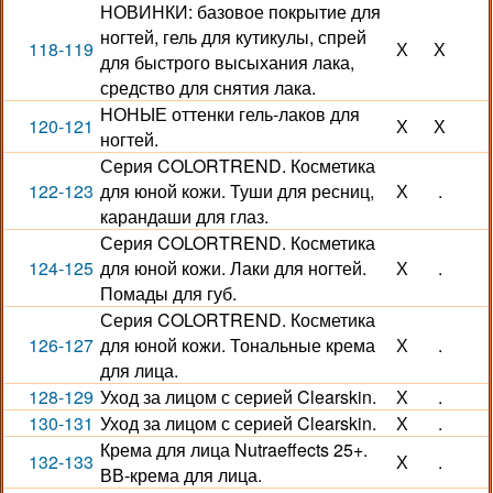
НОВИНКИ: базовое покрытие для
ногтей, гель для кутикулы, спрей
118-119
Х
Х
для быстрого высыхания лака,
средство для снятия лака.
НОНЫЕ оттенки гель-лаков для
120-121
Х
Х
ногтей.
Серия COLORTREND. Косметика
122-123
для юной кожи. Туши для ресниц,
Х
.
карандаши для глаз.
Серия COLORTREND. Косметика
124-125
для юной кожи. Лаки для ногтей.
Х
.
Помады для губ.
Серия COLORTREND. Косметика
126-127
для юной кожи. Тональные крема
Х
.
для лица.
128-129
Уход за лицом с серией Clearskin.
Х
.
130-131
Уход за лицом с серией Clearskin.
Х
.
Крема для лица Nutraeffects 25+.
132-133
Х
.
ВВ-крема для лица.