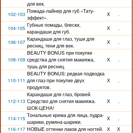
для век.
Помада-лайнер для губ «Тату-
102-103
Х
.
эффект».
Губные помады, блески,
104-105
Х
.
карандаши для губ.
Карандаши для глаз, туши для
106-107
Х
.
ресниц, тени для век.
BEAUTY BONUS при покупке
108-109
средства для снятия макияжа,
Х
.
тушь для ресниц.
BEAUTY BONUS: редкая подводка
110-111
для глаз при покупке двух
Х
.
продуктов.
Карандаши для глаз, бровей.
112-113
Средство для снятия макияжа.
Х
.
ШОК-ЦЕНА!
Тональные крема для лица, пудра-
114-115
Х
.
шарики, румяна-шарики.
116-117
НОВЫЕ оттенки лаков для ногтей.
Х
Х