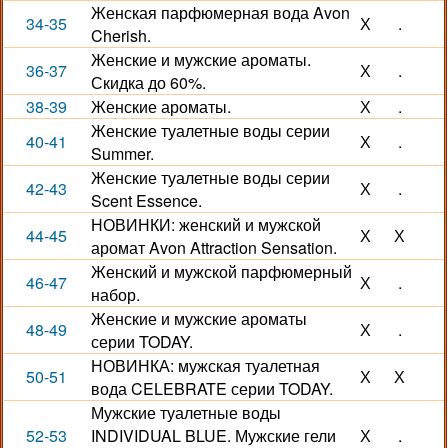
Женская парфюмерная вода Avon
34-35
Х
.
Cherish.
Женские и мужские ароматы.
36-37
Х
.
Скидка до 60%.
38-39
Женские ароматы.
Х
.
Женские туалетные воды серии
40-41
Х
.
Summer.
Женские туалетные воды серии
42-43
Х
.
Scent Essence.
НОВИНКИ: женский и мужской
44-45
Х
Х
аромат Avon Attraction Sensation.
Женский и мужской парфюмерный
46-47
Х
.
набор.
Женские и мужские ароматы
48-49
Х
.
серии TODAY.
НОВИНКА: мужская туалетная
50-51
Х
Х
вода CELEBRATE серии TODAY.
Мужские туалетные воды
52-53
INDIVIDUAL BLUE. Мужские гели
Х
.