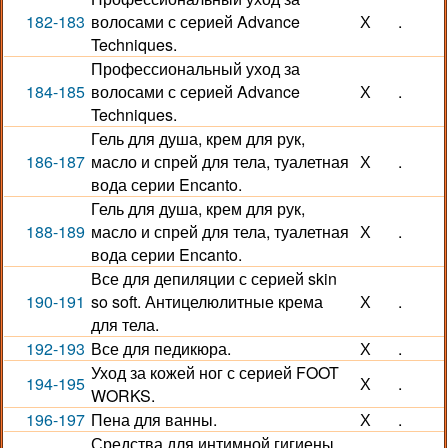
182-183
волосами с серией Advance
Х
.
Techniques.
Профессиональный уход за
184-185
волосами с серией Advance
Х
.
Techniques.
Гель для душа, крем для рук,
186-187
масло и спрей для тела, туалетная
Х
.
вода серии Encanto.
Гель для душа, крем для рук,
188-189
масло и спрей для тела, туалетная
Х
.
вода серии Encanto.
Все для депиляции с серией skin
190-191
so soft. Антицелюлитные крема
Х
.
для тела.
192-193
Все для педикюра.
Х
.
Уход за кожей ног с серией FOOT
194-195
Х
.
WORKS.
196-197
Пена для ванны.
Х
.
Средства для интимной гигиены.