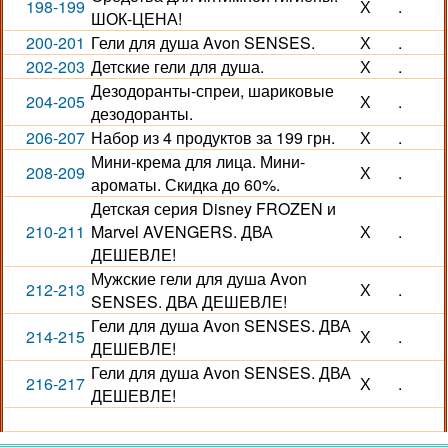
198-199
Х
.
ШОК-ЦЕНА!
200-201
Гели для душа Avon SENSES.
Х
.
202-203
Детские гели для душа.
Х
.
Дезодоранты-спреи, шариковые
204-205
Х
.
дезодоранты.
206-207
Набор из 4 продуктов за 199 грн.
Х
.
Мини-крема для лица. Мини-
208-209
Х
.
ароматы. Скидка до 60%.
Детская серия Disney FROZEN и
210-211
Marvel AVENGERS. ДВА
Х
.
ДЕШЕВЛЕ!
Мужские гели для душа Avon
212-213
Х
.
SENSES. ДВА ДЕШЕВЛЕ!
Гели для душа Avon SENSES. ДВА
214-215
Х
.
ДЕШЕВЛЕ!
Гели для душа Avon SENSES. ДВА
216-217
Х
.
ДЕШЕВЛЕ!