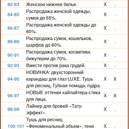
82-83
Женское нижнее белье.
Х
.
Распродажа женской одежды,
84-85
Х
.
сумок до 55%.
Распродажа женской одежды до
86-87
Х
.
60%.
Распродажа сумок, кошельков,
88-89
Х
.
шарфов до 60%.
Распродажа сумок, косметики,
90-91
Х
.
бижутерии до 70%.
92-93
Вместе против рака грудей.
Х
.
НОВИНКА: двухсторонний
94-95
карандаш для глаз LUXE. Тушь
Х
Х
для ресниц. Губная помада, пудра.
НОВЫЕ оттенки хайлайтера-стика
96-97
Х
Х
для лица.
Лайнер для бровей «Тату-
98-99
Х
.
эффект».
Тушь для ресниц
100-101
«Феноменальный объем», тени
Х
.