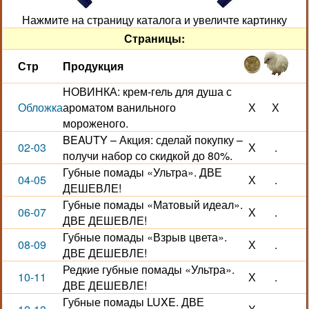
Нажмите на страницу каталога и увеличте картинку
Страницы:
Стр
Продукция
НОВИНКА: крем-гель для душа с
Обложка
ароматом ванильного
Х
Х
мороженого.
BEAUTY – Акция: сделай покупку –
02-03
Х
.
получи набор со скидкой до 80%.
Губные помады «Ультра». ДВЕ
04-05
Х
.
ДЕШЕВЛЕ!
Губные помады «Матовый идеал».
06-07
Х
.
ДВЕ ДЕШЕВЛЕ!
Губные помады «Взрыв цвета».
08-09
Х
.
ДВЕ ДЕШЕВЛЕ!
Редкие губные помады «Ультра».
10-11
Х
.
ДВЕ ДЕШЕВЛЕ!
Губные помады LUXE. ДВЕ