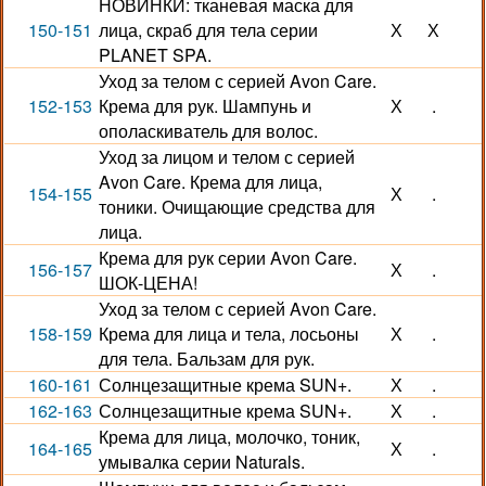
НОВИНКИ: тканевая маска для
150-151
лица, скраб для тела серии
Х
Х
PLANET SPA.
Уход за телом с серией Avon Care.
152-153
Крема для рук. Шампунь и
Х
.
ополаскиватель для волос.
Уход за лицом и телом с серией
Avon Care. Крема для лица,
154-155
Х
.
тоники. Очищающие средства для
лица.
Крема для рук серии Avon Care.
156-157
Х
.
ШОК-ЦЕНА!
Уход за телом с серией Avon Care.
158-159
Крема для лица и тела, лосьоны
Х
.
для тела. Бальзам для рук.
160-161
Солнцезащитные крема SUN+.
Х
.
162-163
Солнцезащитные крема SUN+.
Х
.
Крема для лица, молочко, тоник,
164-165
Х
.
умывалка серии Naturals.