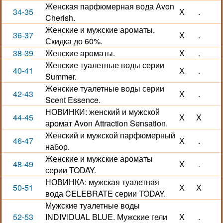
Женская парфюмерная вода Avon
34-35
Х
.
Cherish.
Женские и мужские ароматы.
36-37
Х
.
Скидка до 60%.
38-39
Женские ароматы.
Х
.
Женские туалетные воды серии
40-41
Х
.
Summer.
Женские туалетные воды серии
42-43
Х
.
Scent Essence.
НОВИНКИ: женский и мужской
44-45
Х
Х
аромат Avon Attraction Sensation.
Женский и мужской парфюмерный
46-47
Х
.
набор.
Женские и мужские ароматы
48-49
Х
.
серии TODAY.
НОВИНКА: мужская туалетная
50-51
Х
Х
вода CELEBRATE серии TODAY.
Мужские туалетные воды
52-53
INDIVIDUAL BLUE. Мужские гели
Х
.