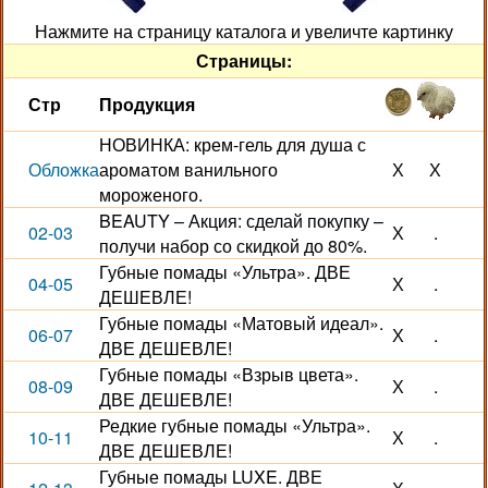
Нажмите на страницу каталога и увеличте картинку
Страницы:
Стр
Продукция
НОВИНКА: крем-гель для душа с
Обложка
ароматом ванильного
Х
Х
мороженого.
BEAUTY – Акция: сделай покупку –
02-03
Х
.
получи набор со скидкой до 80%.
Губные помады «Ультра». ДВЕ
04-05
Х
.
ДЕШЕВЛЕ!
Губные помады «Матовый идеал».
06-07
Х
.
ДВЕ ДЕШЕВЛЕ!
Губные помады «Взрыв цвета».
08-09
Х
.
ДВЕ ДЕШЕВЛЕ!
Редкие губные помады «Ультра».
10-11
Х
.
ДВЕ ДЕШЕВЛЕ!
Губные помады LUXE. ДВЕ