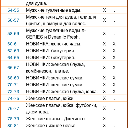
для душа.
54-55
Мужские туалетные воды.
Х
.
Мужские гели для душа, гели для
56-57
Х
.
бритья, шампуни для волос.
Мужские туалетные воды X-
58-59
Х
.
SERIES и Dynamic Fresh.
60-61
НОВИНКА: женские часы.
Х
Х
62-63
НОВИНКИ: бижутерия.
Х
Х
64-65
НОВИНКИ: бижутерия.
Х
Х
НОВИНКИ: женская блузка,
66-67
Х
Х
комбинезон, платье.
68-69
НОВИНКИ: женские сумки.
Х
Х
70-71
НОВИНКИ: женские сумки.
Х
Х
72-73
НОВИНКИ: женская блузка, юбка.
Х
Х
74-75
Женские платья, юбки.
Х
.
Женские платья, юбка, футболки,
76-77
Х
.
джемпера.
78-79
Женские штаны - Джегинсы.
Х
.
80-81
Женское нижнее белье.
Х
.