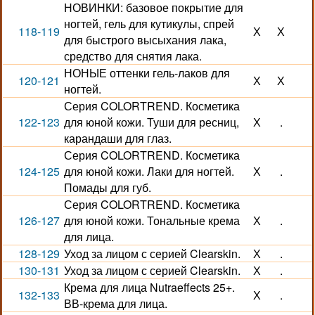
НОВИНКИ: базовое покрытие для
ногтей, гель для кутикулы, спрей
118-119
Х
Х
для быстрого высыхания лака,
средство для снятия лака.
НОНЫЕ оттенки гель-лаков для
120-121
Х
Х
ногтей.
Серия COLORTREND. Косметика
122-123
для юной кожи. Туши для ресниц,
Х
.
карандаши для глаз.
Серия COLORTREND. Косметика
124-125
для юной кожи. Лаки для ногтей.
Х
.
Помады для губ.
Серия COLORTREND. Косметика
126-127
для юной кожи. Тональные крема
Х
.
для лица.
128-129
Уход за лицом с серией Clearskin.
Х
.
130-131
Уход за лицом с серией Clearskin.
Х
.
Крема для лица Nutraeffects 25+.
132-133
Х
.
ВВ-крема для лица.