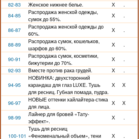
82-83
Женское нижнее белье.
Х
.
Распродажа женской одежды,
84-85
Х
.
сумок до 55%.
Распродажа женской одежды до
86-87
Х
.
60%.
Распродажа сумок, кошельков,
88-89
Х
.
шарфов до 60%.
Распродажа сумок, косметики,
90-91
Х
.
бижутерии до 70%.
92-93
Вместе против рака грудей.
Х
.
НОВИНКА: двухсторонний
94-95
карандаш для глаз LUXE. Тушь
Х
Х
для ресниц. Губная помада, пудра.
НОВЫЕ оттенки хайлайтера-стика
96-97
Х
Х
для лица.
Лайнер для бровей «Тату-
98-99
Х
.
эффект».
Тушь для ресниц
100-101
«Феноменальный объем», тени
Х
.