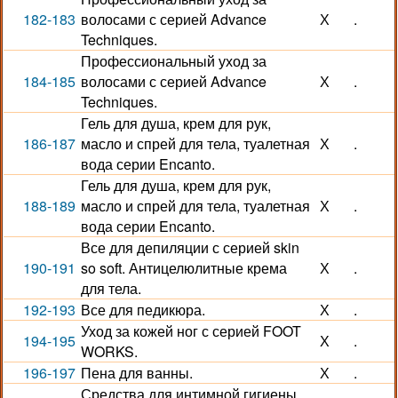
182-183
волосами с серией Advance
Х
.
Techniques.
Профессиональный уход за
184-185
волосами с серией Advance
Х
.
Techniques.
Гель для душа, крем для рук,
186-187
масло и спрей для тела, туалетная
Х
.
вода серии Encanto.
Гель для душа, крем для рук,
188-189
масло и спрей для тела, туалетная
Х
.
вода серии Encanto.
Все для депиляции с серией skin
190-191
so soft. Антицелюлитные крема
Х
.
для тела.
192-193
Все для педикюра.
Х
.
Уход за кожей ног с серией FOOT
194-195
Х
.
WORKS.
196-197
Пена для ванны.
Х
.
Средства для интимной гигиены.