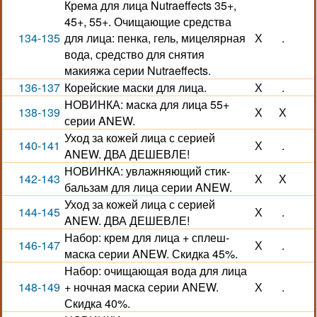
Крема для лица Nutraeffects 35+,
45+, 55+. Очищающие средства
134-135
для лица: пенка, гель, мицелярная
Х
.
вода, средство для снятия
макияжа серии Nutraeffects.
136-137
Корейские маски для лица.
Х
.
НОВИНКА: маска для лица 55+
138-139
Х
Х
серии ANEW.
Уход за кожей лица с серией
140-141
Х
.
ANEW. ДВА ДЕШЕВЛЕ!
НОВИНКА: увлажняющий стик-
142-143
Х
Х
бальзам для лица серии ANEW.
Уход за кожей лица с серией
144-145
Х
.
ANEW. ДВА ДЕШЕВЛЕ!
Набор: крем для лица + сплеш-
146-147
Х
.
маска серии ANEW. Скидка 45%.
Набор: очищающая вода для лица
148-149
+ ночная маска серии ANEW.
Х
.
Скидка 40%.