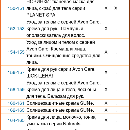
НОВИНКИ: тканевая маска для
150-151
лица, скраб для тела серии
Х
Х
PLANET SPA.
Уход за телом с серией Avon Care.
152-153
Крема для рук. Шампунь и
Х
.
ополаскиватель для волос.
Уход за лицом и телом с серией
Avon Care. Крема для лица,
154-155
Х
.
тоники. Очищающие средства для
лица.
Крема для рук серии Avon Care.
156-157
Х
.
ШОК-ЦЕНА!
Уход за телом с серией Avon Care.
158-159
Крема для лица и тела, лосьоны
Х
.
для тела. Бальзам для рук.
160-161
Солнцезащитные крема SUN+.
Х
.
162-163
Солнцезащитные крема SUN+.
Х
.
Крема для лица, молочко, тоник,
164-165
Х
.
умывалка серии Naturals.