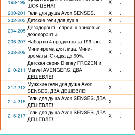
198-199
Х
.
ШОК-ЦЕНА!
200-201
Гели для душа Avon SENSES.
Х
.
202-203
Детские гели для душа.
Х
.
Дезодоранты-спреи, шариковые
204-205
Х
.
дезодоранты.
206-207
Набор из 4 продуктов за 199 грн.
Х
.
Мини-крема для лица. Мини-
208-209
Х
.
ароматы. Скидка до 60%.
Детская серия Disney FROZEN и
210-211
Marvel AVENGERS. ДВА
Х
.
ДЕШЕВЛЕ!
Мужские гели для душа Avon
212-213
Х
.
SENSES. ДВА ДЕШЕВЛЕ!
Гели для душа Avon SENSES. ДВА
214-215
Х
.
ДЕШЕВЛЕ!
Гели для душа Avon SENSES. ДВА
216-217
Х
.
ДЕШЕВЛЕ!