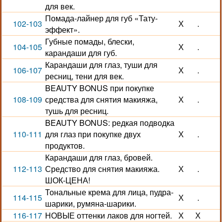
для век.
Помада-лайнер для губ «Тату-
102-103
Х
.
эффект».
Губные помады, блески,
104-105
Х
.
карандаши для губ.
Карандаши для глаз, туши для
106-107
Х
.
ресниц, тени для век.
BEAUTY BONUS при покупке
108-109
средства для снятия макияжа,
Х
.
тушь для ресниц.
BEAUTY BONUS: редкая подводка
110-111
для глаз при покупке двух
Х
.
продуктов.
Карандаши для глаз, бровей.
112-113
Средство для снятия макияжа.
Х
.
ШОК-ЦЕНА!
Тональные крема для лица, пудра-
114-115
Х
.
шарики, румяна-шарики.
116-117
НОВЫЕ оттенки лаков для ногтей.
Х
Х