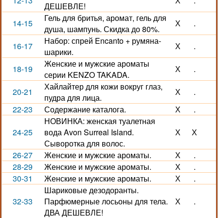
12-13
Х
.
ДЕШЕВЛЕ!
Гель для бритья, аромат, гель для
14-15
Х
.
душа, шампунь. Скидка до 80%.
Набор: спрей Encanto + румяна-
16-17
Х
.
шарики.
Женские и мужские ароматы
18-19
Х
.
серии KENZO TAKADA.
Хайлайтер для кожи вокруг глаз,
20-21
Х
.
пудра для лица.
22-23
Содержание каталога.
Х
.
НОВИНКА: женская туалетная
24-25
вода Avon Surreal Island.
Х
Х
Сыворотка для волос.
26-27
Женские и мужские ароматы.
Х
.
28-29
Женские и мужские ароматы.
Х
.
30-31
Женские и мужские ароматы.
Х
.
Шариковые дезодоранты.
32-33
Парфюмерные лосьоны для тела.
Х
.
ДВА ДЕШЕВЛЕ!