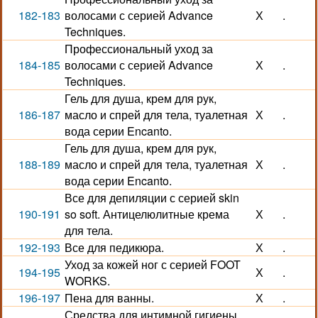
182-183
волосами с серией Advance
Х
.
Techniques.
Профессиональный уход за
184-185
волосами с серией Advance
Х
.
Techniques.
Гель для душа, крем для рук,
186-187
масло и спрей для тела, туалетная
Х
.
вода серии Encanto.
Гель для душа, крем для рук,
188-189
масло и спрей для тела, туалетная
Х
.
вода серии Encanto.
Все для депиляции с серией skin
190-191
so soft. Антицелюлитные крема
Х
.
для тела.
192-193
Все для педикюра.
Х
.
Уход за кожей ног с серией FOOT
194-195
Х
.
WORKS.
196-197
Пена для ванны.
Х
.
Средства для интимной гигиены.