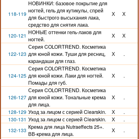
НОВИНКИ: базовое покрытие для
ногтей, гель для кутикулы, спрей
118-119
Х
Х
для быстрого высыхания лака,
средство для снятия лака.
НОНЫЕ оттенки гель-лаков для
120-121
Х
Х
ногтей.
Серия COLORTREND. Косметика
122-123
для юной кожи. Туши для ресниц,
Х
.
карандаши для глаз.
Серия COLORTREND. Косметика
124-125
для юной кожи. Лаки для ногтей.
Х
.
Помады для губ.
Серия COLORTREND. Косметика
126-127
для юной кожи. Тональные крема
Х
.
для лица.
128-129
Уход за лицом с серией Clearskin.
Х
.
130-131
Уход за лицом с серией Clearskin.
Х
.
Крема для лица Nutraeffects 25+.
132-133
Х
.
ВВ-крема для лица.