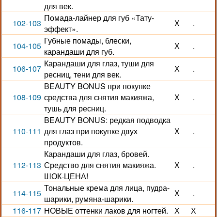
для век.
Помада-лайнер для губ «Тату-
102-103
Х
.
эффект».
Губные помады, блески,
104-105
Х
.
карандаши для губ.
Карандаши для глаз, туши для
106-107
Х
.
ресниц, тени для век.
BEAUTY BONUS при покупке
108-109
средства для снятия макияжа,
Х
.
тушь для ресниц.
BEAUTY BONUS: редкая подводка
110-111
для глаз при покупке двух
Х
.
продуктов.
Карандаши для глаз, бровей.
112-113
Средство для снятия макияжа.
Х
.
ШОК-ЦЕНА!
Тональные крема для лица, пудра-
114-115
Х
.
шарики, румяна-шарики.
116-117
НОВЫЕ оттенки лаков для ногтей.
Х
Х