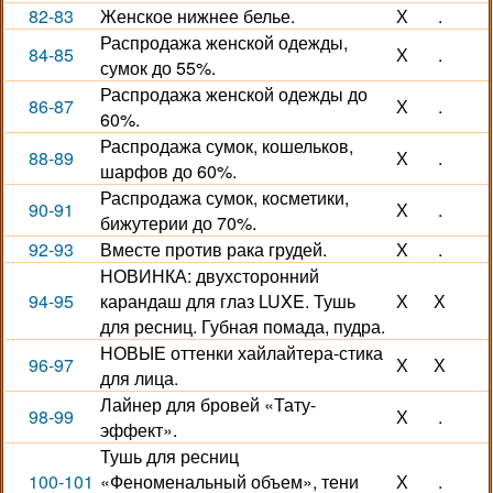
82-83
Женское нижнее белье.
Х
.
Распродажа женской одежды,
84-85
Х
.
сумок до 55%.
Распродажа женской одежды до
86-87
Х
.
60%.
Распродажа сумок, кошельков,
88-89
Х
.
шарфов до 60%.
Распродажа сумок, косметики,
90-91
Х
.
бижутерии до 70%.
92-93
Вместе против рака грудей.
Х
.
НОВИНКА: двухсторонний
94-95
карандаш для глаз LUXE. Тушь
Х
Х
для ресниц. Губная помада, пудра.
НОВЫЕ оттенки хайлайтера-стика
96-97
Х
Х
для лица.
Лайнер для бровей «Тату-
98-99
Х
.
эффект».
Тушь для ресниц
100-101
«Феноменальный объем», тени
Х
.