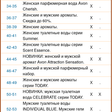
Женская парфюмерная вода Avon
34-35
Х
.
Cherish.
Женские и мужские ароматы.
36-37
Х
.
Скидка до 60%.
38-39
Женские ароматы.
Х
.
Женские туалетные воды серии
40-41
Х
.
Summer.
Женские туалетные воды серии
42-43
Х
.
Scent Essence.
НОВИНКИ: женский и мужской
44-45
Х
Х
аромат Avon Attraction Sensation.
Женский и мужской парфюмерный
46-47
Х
.
набор.
Женские и мужские ароматы
48-49
Х
.
серии TODAY.
НОВИНКА: мужская туалетная
50-51
Х
Х
вода CELEBRATE серии TODAY.
Мужские туалетные воды
52-53
INDIVIDUAL BLUE. Мужские гели
Х
.