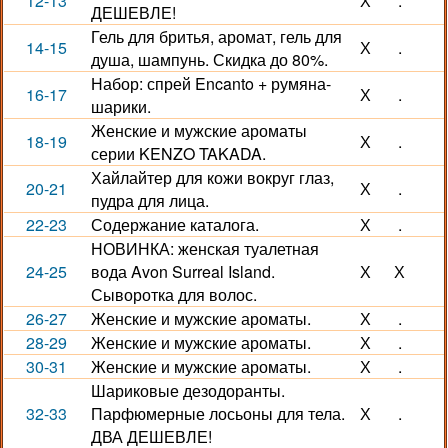
12-13
Х
.
ДЕШЕВЛЕ!
Гель для бритья, аромат, гель для
14-15
Х
.
душа, шампунь. Скидка до 80%.
Набор: спрей Encanto + румяна-
16-17
Х
.
шарики.
Женские и мужские ароматы
18-19
Х
.
серии KENZO TAKADA.
Хайлайтер для кожи вокруг глаз,
20-21
Х
.
пудра для лица.
22-23
Содержание каталога.
Х
.
НОВИНКА: женская туалетная
24-25
вода Avon Surreal Island.
Х
Х
Сыворотка для волос.
26-27
Женские и мужские ароматы.
Х
.
28-29
Женские и мужские ароматы.
Х
.
30-31
Женские и мужские ароматы.
Х
.
Шариковые дезодоранты.
32-33
Парфюмерные лосьоны для тела.
Х
.
ДВА ДЕШЕВЛЕ!