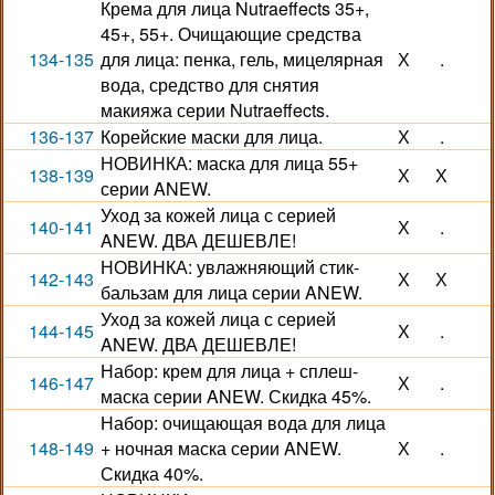
Крема для лица Nutraeffects 35+,
45+, 55+. Очищающие средства
134-135
для лица: пенка, гель, мицелярная
Х
.
вода, средство для снятия
макияжа серии Nutraeffects.
136-137
Корейские маски для лица.
Х
.
НОВИНКА: маска для лица 55+
138-139
Х
Х
серии ANEW.
Уход за кожей лица с серией
140-141
Х
.
ANEW. ДВА ДЕШЕВЛЕ!
НОВИНКА: увлажняющий стик-
142-143
Х
Х
бальзам для лица серии ANEW.
Уход за кожей лица с серией
144-145
Х
.
ANEW. ДВА ДЕШЕВЛЕ!
Набор: крем для лица + сплеш-
146-147
Х
.
маска серии ANEW. Скидка 45%.
Набор: очищающая вода для лица
148-149
+ ночная маска серии ANEW.
Х
.
Скидка 40%.