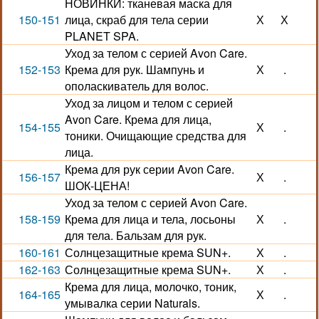
НОВИНКИ: тканевая маска для
150-151
лица, скраб для тела серии
Х
Х
PLANET SPA.
Уход за телом с серией Avon Care.
152-153
Крема для рук. Шампунь и
Х
.
ополаскиватель для волос.
Уход за лицом и телом с серией
Avon Care. Крема для лица,
154-155
Х
.
тоники. Очищающие средства для
лица.
Крема для рук серии Avon Care.
156-157
Х
.
ШОК-ЦЕНА!
Уход за телом с серией Avon Care.
158-159
Крема для лица и тела, лосьоны
Х
.
для тела. Бальзам для рук.
160-161
Солнцезащитные крема SUN+.
Х
.
162-163
Солнцезащитные крема SUN+.
Х
.
Крема для лица, молочко, тоник,
164-165
Х
.
умывалка серии Naturals.