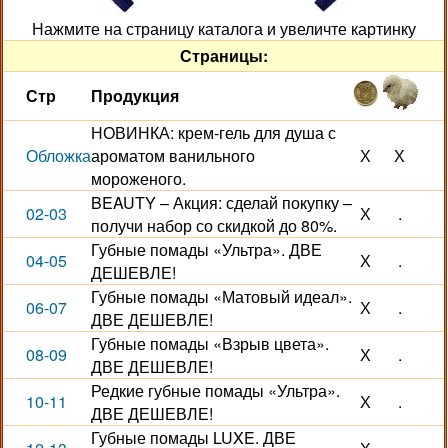
Нажмите на страницу каталога и увеличте картинку
Страницы:
Стр
Продукция
НОВИНКА: крем-гель для душа с
Обложка
ароматом ванильного
Х
Х
мороженого.
BEAUTY – Акция: сделай покупку –
02-03
Х
.
получи набор со скидкой до 80%.
Губные помады «Ультра». ДВЕ
04-05
Х
.
ДЕШЕВЛЕ!
Губные помады «Матовый идеал».
06-07
Х
.
ДВЕ ДЕШЕВЛЕ!
Губные помады «Взрыв цвета».
08-09
Х
.
ДВЕ ДЕШЕВЛЕ!
Редкие губные помады «Ультра».
10-11
Х
.
ДВЕ ДЕШЕВЛЕ!
Губные помады LUXE. ДВЕ