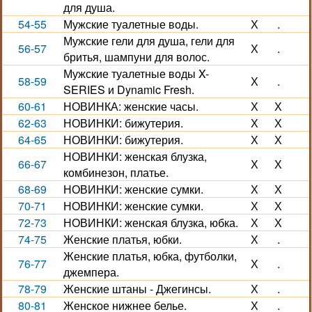
для душа.
54-55
Мужские туалетные воды.
Х
.
Мужские гели для душа, гели для
56-57
Х
.
бритья, шампуни для волос.
Мужские туалетные воды X-
58-59
Х
.
SERIES и Dynamic Fresh.
60-61
НОВИНКА: женские часы.
Х
Х
62-63
НОВИНКИ: бижутерия.
Х
Х
64-65
НОВИНКИ: бижутерия.
Х
Х
НОВИНКИ: женская блузка,
66-67
Х
Х
комбинезон, платье.
68-69
НОВИНКИ: женские сумки.
Х
Х
70-71
НОВИНКИ: женские сумки.
Х
Х
72-73
НОВИНКИ: женская блузка, юбка.
Х
Х
74-75
Женские платья, юбки.
Х
.
Женские платья, юбка, футболки,
76-77
Х
.
джемпера.
78-79
Женские штаны - Джегинсы.
Х
.
80-81
Женское нижнее белье.
Х
.