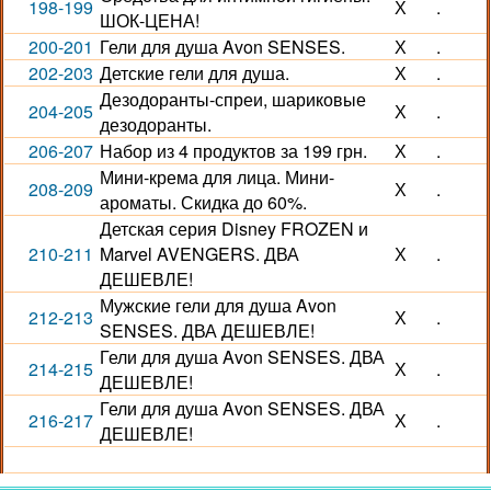
198-199
Х
.
ШОК-ЦЕНА!
200-201
Гели для душа Avon SENSES.
Х
.
202-203
Детские гели для душа.
Х
.
Дезодоранты-спреи, шариковые
204-205
Х
.
дезодоранты.
206-207
Набор из 4 продуктов за 199 грн.
Х
.
Мини-крема для лица. Мини-
208-209
Х
.
ароматы. Скидка до 60%.
Детская серия Disney FROZEN и
210-211
Marvel AVENGERS. ДВА
Х
.
ДЕШЕВЛЕ!
Мужские гели для душа Avon
212-213
Х
.
SENSES. ДВА ДЕШЕВЛЕ!
Гели для душа Avon SENSES. ДВА
214-215
Х
.
ДЕШЕВЛЕ!
Гели для душа Avon SENSES. ДВА
216-217
Х
.
ДЕШЕВЛЕ!