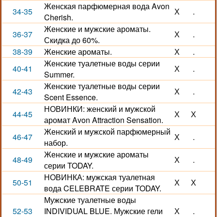
Женская парфюмерная вода Avon
34-35
Х
.
Cherish.
Женские и мужские ароматы.
36-37
Х
.
Скидка до 60%.
38-39
Женские ароматы.
Х
.
Женские туалетные воды серии
40-41
Х
.
Summer.
Женские туалетные воды серии
42-43
Х
.
Scent Essence.
НОВИНКИ: женский и мужской
44-45
Х
Х
аромат Avon Attraction Sensation.
Женский и мужской парфюмерный
46-47
Х
.
набор.
Женские и мужские ароматы
48-49
Х
.
серии TODAY.
НОВИНКА: мужская туалетная
50-51
Х
Х
вода CELEBRATE серии TODAY.
Мужские туалетные воды
52-53
INDIVIDUAL BLUE. Мужские гели
Х
.