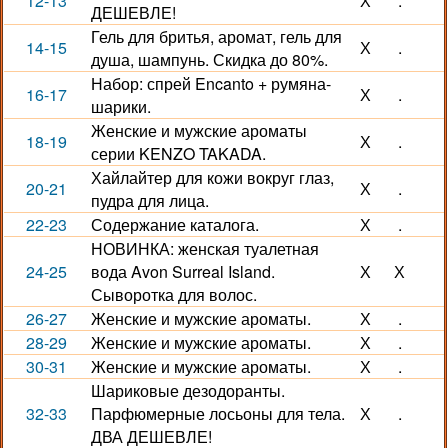
12-13
Х
.
ДЕШЕВЛЕ!
Гель для бритья, аромат, гель для
14-15
Х
.
душа, шампунь. Скидка до 80%.
Набор: спрей Encanto + румяна-
16-17
Х
.
шарики.
Женские и мужские ароматы
18-19
Х
.
серии KENZO TAKADA.
Хайлайтер для кожи вокруг глаз,
20-21
Х
.
пудра для лица.
22-23
Содержание каталога.
Х
.
НОВИНКА: женская туалетная
24-25
вода Avon Surreal Island.
Х
Х
Сыворотка для волос.
26-27
Женские и мужские ароматы.
Х
.
28-29
Женские и мужские ароматы.
Х
.
30-31
Женские и мужские ароматы.
Х
.
Шариковые дезодоранты.
32-33
Парфюмерные лосьоны для тела.
Х
.
ДВА ДЕШЕВЛЕ!