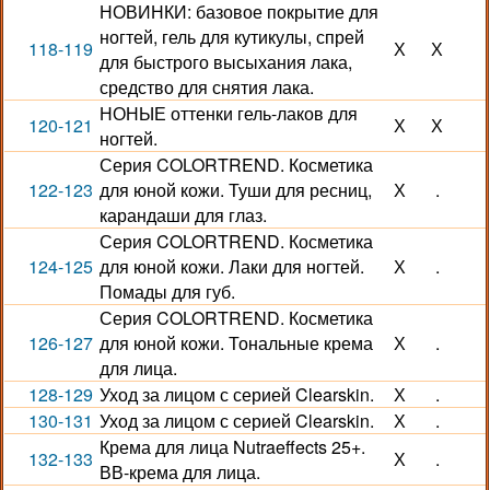
НОВИНКИ: базовое покрытие для
ногтей, гель для кутикулы, спрей
118-119
Х
Х
для быстрого высыхания лака,
средство для снятия лака.
НОНЫЕ оттенки гель-лаков для
120-121
Х
Х
ногтей.
Серия COLORTREND. Косметика
122-123
для юной кожи. Туши для ресниц,
Х
.
карандаши для глаз.
Серия COLORTREND. Косметика
124-125
для юной кожи. Лаки для ногтей.
Х
.
Помады для губ.
Серия COLORTREND. Косметика
126-127
для юной кожи. Тональные крема
Х
.
для лица.
128-129
Уход за лицом с серией Clearskin.
Х
.
130-131
Уход за лицом с серией Clearskin.
Х
.
Крема для лица Nutraeffects 25+.
132-133
Х
.
ВВ-крема для лица.