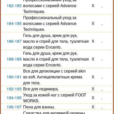
182-183
волосами с серией Advance
Х
.
Techniques.
Профессиональный уход за
184-185
волосами с серией Advance
Х
.
Techniques.
Гель для душа, крем для рук,
186-187
масло и спрей для тела, туалетная
Х
.
вода серии Encanto.
Гель для душа, крем для рук,
188-189
масло и спрей для тела, туалетная
Х
.
вода серии Encanto.
Все для депиляции с серией skin
190-191
so soft. Антицелюлитные крема
Х
.
для тела.
192-193
Все для педикюра.
Х
.
Уход за кожей ног с серией FOOT
194-195
Х
.
WORKS.
196-197
Пена для ванны.
Х
.
Средства для интимной гигиены.