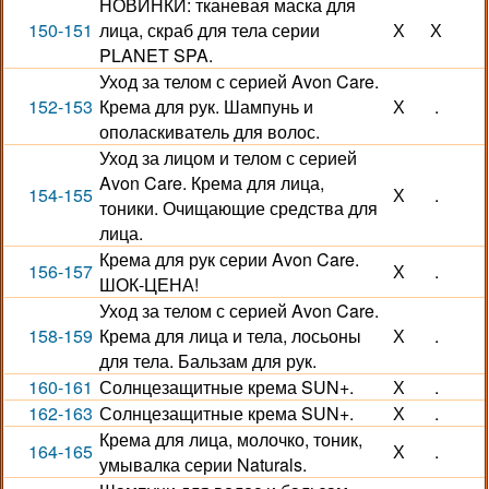
НОВИНКИ: тканевая маска для
150-151
лица, скраб для тела серии
Х
Х
PLANET SPA.
Уход за телом с серией Avon Care.
152-153
Крема для рук. Шампунь и
Х
.
ополаскиватель для волос.
Уход за лицом и телом с серией
Avon Care. Крема для лица,
154-155
Х
.
тоники. Очищающие средства для
лица.
Крема для рук серии Avon Care.
156-157
Х
.
ШОК-ЦЕНА!
Уход за телом с серией Avon Care.
158-159
Крема для лица и тела, лосьоны
Х
.
для тела. Бальзам для рук.
160-161
Солнцезащитные крема SUN+.
Х
.
162-163
Солнцезащитные крема SUN+.
Х
.
Крема для лица, молочко, тоник,
164-165
Х
.
умывалка серии Naturals.