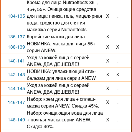
Крема для лица Nutraeffects 35+,
45+, 55+. Очищающие средства
134-135
для лица: пенка, гель, мицелярная
Х
.
вода, средство для снятия
макияжа серии Nutraeffects.
136-137
Корейские маски для лица.
Х
.
НОВИНКА: маска для лица 55+
138-139
Х
Х
серии ANEW.
Уход за кожей лица с серией
140-141
Х
.
ANEW. ДВА ДЕШЕВЛЕ!
НОВИНКА: увлажняющий стик-
142-143
Х
Х
бальзам для лица серии ANEW.
Уход за кожей лица с серией
144-145
Х
.
ANEW. ДВА ДЕШЕВЛЕ!
Набор: крем для лица + сплеш-
146-147
Х
.
маска серии ANEW. Скидка 45%.
Набор: очищающая вода для лица
148-149
+ ночная маска серии ANEW.
Х
.
Скидка 40%.