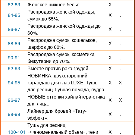
82-83
Женское нижнее белье.
Х
.
Распродажа женской одежды,
84-85
Х
.
сумок до 55%.
Распродажа женской одежды до
86-87
Х
.
60%.
Распродажа сумок, кошельков,
88-89
Х
.
шарфов до 60%.
Распродажа сумок, косметики,
90-91
Х
.
бижутерии до 70%.
92-93
Вместе против рака грудей.
Х
.
НОВИНКА: двухсторонний
94-95
карандаш для глаз LUXE. Тушь
Х
Х
для ресниц. Губная помада, пудра.
НОВЫЕ оттенки хайлайтера-стика
96-97
Х
Х
для лица.
Лайнер для бровей «Тату-
98-99
Х
.
эффект».
Тушь для ресниц
100-101
«Феноменальный объем», тени
Х
.