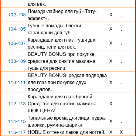
для век.
Помада-лайнер для губ «Тату-
102-103
Х
.
эффект».
Губные помады, блески,
104-105
Х
.
карандаши для губ.
Карандаши для глаз, туши для
106-107
Х
.
ресниц, тени для век.
BEAUTY BONUS при покупке
108-109
средства для снятия макияжа,
Х
.
тушь для ресниц.
BEAUTY BONUS: редкая подводка
110-111
для глаз при покупке двух
Х
.
продуктов.
Карандаши для глаз, бровей.
112-113
Средство для снятия макияжа.
Х
.
ШОК-ЦЕНА!
Тональные крема для лица, пудра-
114-115
Х
.
шарики, румяна-шарики.
116-117
НОВЫЕ оттенки лаков для ногтей.
Х
Х