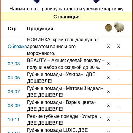
Нажмите на страницу каталога и увеличте картинку
Страницы:
Стр
Продукция
НОВИНКА: крем-гель для душа с
Обложка
ароматом ванильного
Х
Х
мороженого.
BEAUTY – Акция: сделай покупку –
02-03
Х
.
получи набор со скидкой до 80%.
Губные помады «Ультра». ДВЕ
04-05
Х
.
ДЕШЕВЛЕ!
Губные помады «Матовый идеал».
06-07
Х
.
ДВЕ ДЕШЕВЛЕ!
Губные помады «Взрыв цвета».
08-09
Х
.
ДВЕ ДЕШЕВЛЕ!
Редкие губные помады «Ультра».
10-11
Х
.
ДВЕ ДЕШЕВЛЕ!
Губные помады LUXE. ДВЕ