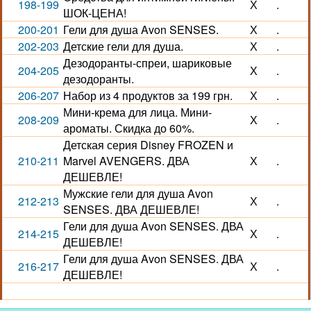
198-199
Х
.
ШОК-ЦЕНА!
200-201
Гели для душа Avon SENSES.
Х
.
202-203
Детские гели для душа.
Х
.
Дезодоранты-спреи, шариковые
204-205
Х
.
дезодоранты.
206-207
Набор из 4 продуктов за 199 грн.
Х
.
Мини-крема для лица. Мини-
208-209
Х
.
ароматы. Скидка до 60%.
Детская серия Disney FROZEN и
210-211
Marvel AVENGERS. ДВА
Х
.
ДЕШЕВЛЕ!
Мужские гели для душа Avon
212-213
Х
.
SENSES. ДВА ДЕШЕВЛЕ!
Гели для душа Avon SENSES. ДВА
214-215
Х
.
ДЕШЕВЛЕ!
Гели для душа Avon SENSES. ДВА
216-217
Х
.
ДЕШЕВЛЕ!