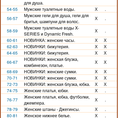
для душа.
54-55
Мужские туалетные воды.
Х
.
Мужские гели для душа, гели для
56-57
Х
.
бритья, шампуни для волос.
Мужские туалетные воды X-
58-59
Х
.
SERIES и Dynamic Fresh.
60-61
НОВИНКА: женские часы.
Х
Х
62-63
НОВИНКИ: бижутерия.
Х
Х
64-65
НОВИНКИ: бижутерия.
Х
Х
НОВИНКИ: женская блузка,
66-67
Х
Х
комбинезон, платье.
68-69
НОВИНКИ: женские сумки.
Х
Х
70-71
НОВИНКИ: женские сумки.
Х
Х
72-73
НОВИНКИ: женская блузка, юбка.
Х
Х
74-75
Женские платья, юбки.
Х
.
Женские платья, юбка, футболки,
76-77
Х
.
джемпера.
78-79
Женские штаны - Джегинсы.
Х
.
80-81
Женское нижнее белье.
Х
.