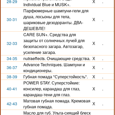
28-29
Х
.
Individual Blue и MUSK+.
Парфюмерные шампуни-гели для
душа, лосьоны для тела,
30-31
Х
.
шариковые дезодоранты. ДВА-
ДЕШЕВЛЕ!
CARE SUN+. Средства для
защиты от солнечных лучей для
32-33
Х
.
безопасного загара. Автозагар,
усиление загара.
34-35
nutraeffects. Очищающие средства.
Х
.
Advance Techniques. Шампуни и
36-37
Х
.
кондиционеры.
38-39
Губная помада "Суперстойкость".
Х
.
POWER STAY. Суперстойкие:
40-41
консилер, карандаш для глаз,
Х
.
карандаш-тени для глаз.
Матовая губная помада. Кремовая
42-43
Х
.
губная помада.
Масло для губ. Ульта-сиящий блеск