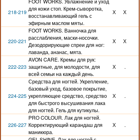
FOOT WORKS. Увлажнение и уход
для кожи стоп. Крем-сыворотка,
218-219
Х
Х
восстанавливающий гель с
эфирным маслом мяты.
FOOT WORKS. Ванночка для
расслабления, маски-носочки.
220-221
Х
Х
Дезодорирующие спреи для ног:
лаванда, ананас, мята.
AVON CARE. Кремы для рук:
222-223
защитные, для молодости, для
Х
.
всей семьи на каждый день.
Средства для ногтей. Укрепление,
базовый уход, базовое покрытие,
224-225
укрепляющее средство, средство
Х
.
для быстрого высушивания лака
для ногтей. Гель для кутикулы.
PRO COLOUR. Лак для ногтей.
226-227
Корректирующий карандаш для
Х
.
маникюра.
GEL SHINE. Лак для ногтей с