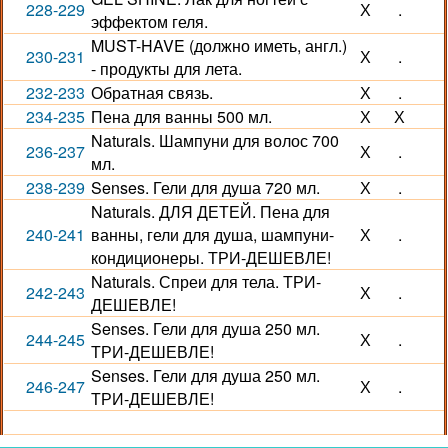
228-229
Х
.
эффектом геля.
MUST-HAVE (должно иметь, англ.)
230-231
Х
.
- продукты для лета.
232-233
Обратная связь.
Х
.
234-235
Пена для ванны 500 мл.
Х
Х
Naturals. Шампуни для волос 700
236-237
Х
.
мл.
238-239
Senses. Гели для душа 720 мл.
Х
.
Naturals. ДЛЯ ДЕТЕЙ. Пена для
240-241
ванны, гели для душа, шампуни-
Х
.
кондиционеры. ТРИ-ДЕШЕВЛЕ!
Naturals. Спреи для тела. ТРИ-
242-243
Х
.
ДЕШЕВЛЕ!
Senses. Гели для душа 250 мл.
244-245
Х
.
ТРИ-ДЕШЕВЛЕ!
Senses. Гели для душа 250 мл.
246-247
Х
.
ТРИ-ДЕШЕВЛЕ!