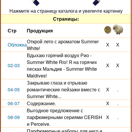
Нажмите на страницу каталога и увеличте картинку
Страницы:
Стр
Продукция
Открой лето с ароматом Summer
Обложка
Х
Х
White!
Вдыхаю горячий воздух Рио -
Summer White Rio! Я на горячих
02-03
Х
Х
песках Мальдив - Summer White
Maldives!
Закрываю глаза и отрываю
04-05
романтические пейзажи вместе с
Х
.
Summer White...
06-07
Содержание.
Х
.
Выгодное предложение с
08-09
парфюмерными сериями CERISH
Х
.
и Perceive.
Парфюмерные наборы для него и