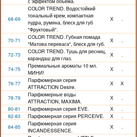
с эффектом объема.
COLOR TREND. Водостойкий
тональный крем, компактная
68-69
Х
.
пудра, румяна, блеск для губ
"Фруктовый".
COLOR TREND. Губная помада
70-71
Х
.
"Матова перевага", блеск для губ.
COLOR TREND. Тушь для ресниц,
72-73
Х
.
карандаш для глаз.
Премиальные ароматы 10 мл.
74-75
Х
.
МИНИ!
Парфюмерная серия
76-77
Х
Х
ATTRACTION Desire.
Парфюмерные воды
78-79
Х
.
ATTRACTION, MAXIMA.
80-81
Парфюмерная серия EVE.
Х
.
82-83
Парфюмерная серия PERCEIVE.
Х
.
Парфюмерная серия
84-85
Х
.
INCANDESSENCE.