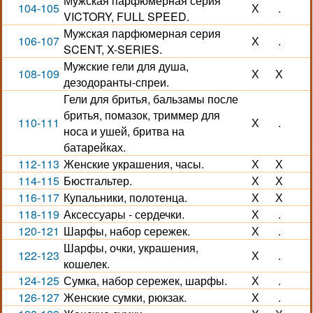
Мужская парфюмерная серия
104-105
Х
.
VICTORY, FULL SPEED.
Мужская парфюмерная серия
106-107
Х
.
SCENT, X-SERIES.
Мужские гели для душа,
108-109
Х
Х
дезодоранты-спреи.
Гели для бритья, бальзамы после
бритья, помазок, триммер для
110-111
Х
.
носа и ушей, бритва на
батарейках.
112-113
Женские украшения, часы.
Х
Х
114-115
Бюстгальтер.
Х
Х
116-117
Купальники, полотенца.
Х
Х
118-119
Аксессуары - сердечки.
Х
.
120-121
Шарфы, набор сережек.
Х
.
Шарфы, очки, украшения,
122-123
Х
.
кошелек.
124-125
Сумка, набор сережек, шарфы.
Х
.
126-127
Женские сумки, рюкзак.
Х
.