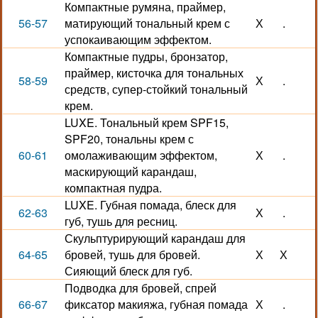
Компактные румяна, праймер,
56-57
матирующий тональный крем с
Х
.
успокаивающим эффектом.
Компактные пудры, бронзатор,
праймер, кисточка для тональных
58-59
Х
.
средств, супер-стойкий тональный
крем.
LUXE. Тональный крем SPF15,
SPF20, тональны крем с
60-61
омолаживающим эффектом,
Х
.
маскирующий карандаш,
компактная пудра.
LUXE. Губная помада, блеск для
62-63
Х
.
губ, тушь для ресниц.
Скульптурирующий карандаш для
64-65
бровей, тушь для бровей.
Х
Х
Сияющий блеск для губ.
Подводка для бровей, спрей
66-67
фиксатор макияжа, губная помада
Х
.