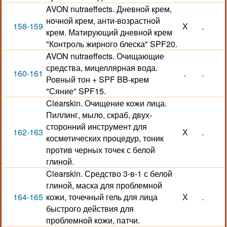
AVON nutraeffects. Дневной крем,
ночной крем, анти-возрастной
158-159
Х
.
крем. Матирующий дневной крем
"Контроль жирного блеска" SPF20.
AVON nutraeffects. Очищающие
средства, мицеллярная вода.
160-161
.
.
Ровный тон + SPF BB-крем
"Сяние" SPF15.
Clearskin. Очищение кожи лица.
Пиллинг, мыло, скраб, двух-
сторонний инструмент для
162-163
Х
.
косметических процедур, тоник
против черных точек с белой
глиной.
Clearskin. Средство 3-в-1 с белой
глиной, маска для проблемной
164-165
кожи, точечный гель для лица
Х
.
быстрого действия для
проблемной кожи, патчи.