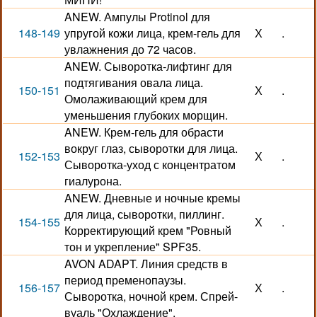
ANEW. Ампулы Protinol для
148-149
упругой кожи лица, крем-гель для
Х
.
увлажнения до 72 часов.
ANEW. Сыворотка-лифтинг для
подтягивания овала лица.
150-151
Х
.
Омолаживающий крем для
уменьшения глубоких морщин.
ANEW. Крем-гель для обрасти
вокруг глаз, сыворотки для лица.
152-153
Х
.
Сыворотка-уход с концентратом
гиалурона.
ANEW. Дневные и ночные кремы
для лица, сыворотки, пиллинг.
154-155
Х
.
Корректирующий крем "Ровный
тон и укрепление" SPF35.
AVON ADAPT. Линия средств в
период пременопаузы.
156-157
Х
.
Сыворотка, ночной крем. Спрей-
вуаль "Охлаждение".