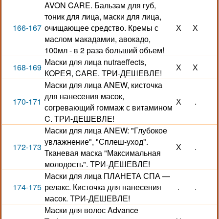
AVON CARE. Бальзам для губ,
тоник для лица, маски для лица,
166-167
очищающее средство. Кремы с
Х
Х
маслом макадамии, авокадо,
100мл - в 2 раза больший объем!
Маски для лица nutraeffects,
168-169
Х
Х
КОРЕЯ, CARE. ТРИ-ДЕШЕВЛЕ!
Маски для лица ANEW, кисточка
для нанесения масок,
170-171
Х
.
согревающий гоммаж с витамином
C. ТРИ-ДЕШЕВЛЕ!
Маски для лица ANEW: "Глубокое
увлажнение", "Сплеш-уход".
172-173
Х
.
Тканевая маска "Максимальная
молодость". ТРИ-ДЕШЕВЛЕ!
Маски для лица ПЛАНЕТА СПА —
174-175
релакс. Кисточка для нанесения
.
.
масок. ТРИ-ДЕШЕВЛЕ!
Маски для волос Advance