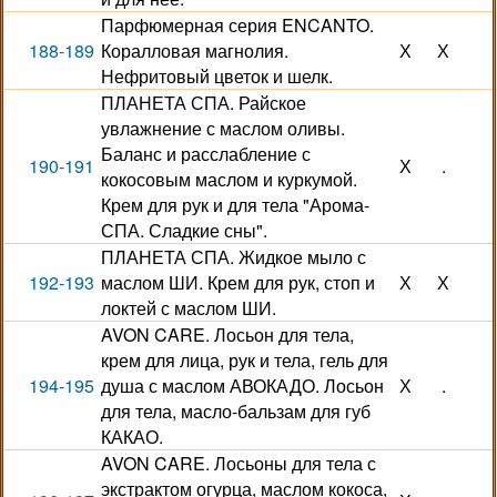
Парфюмерная серия ENCANTO.
188-189
Коралловая магнолия.
Х
Х
Нефритовый цветок и шелк.
ПЛАНЕТА СПА. Райское
увлажнение с маслом оливы.
Баланс и расслабление с
190-191
Х
.
кокосовым маслом и куркумой.
Крем для рук и для тела "Арома-
СПА. Сладкие сны".
ПЛАНЕТА СПА. Жидкое мыло с
192-193
маслом ШИ. Крем для рук, стоп и
Х
Х
локтей с маслом ШИ.
AVON CARE. Лосьон для тела,
крем для лица, рук и тела, гель для
194-195
душа с маслом АВОКАДО. Лосьон
Х
.
для тела, масло-бальзам для губ
КАКАО.
AVON CARE. Лосьоны для тела с
экстрактом огурца, маслом кокоса,