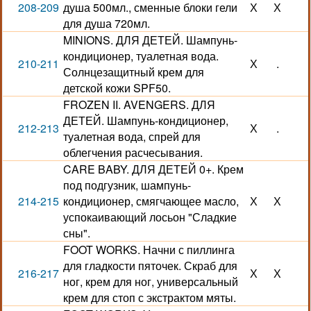
208-209
душа 500мл., сменные блоки гели
Х
Х
для душа 720мл.
MINIONS. ДЛЯ ДЕТЕЙ. Шампунь-
кондиционер, туалетная вода.
210-211
Х
.
Солнцезащитный крем для
детской кожи SPF50.
FROZEN II. AVENGERS. ДЛЯ
ДЕТЕЙ. Шампунь-кондиционер,
212-213
Х
.
туалетная вода, спрей для
облегчения расчесывания.
CARE BABY. ДЛЯ ДЕТЕЙ 0+. Крем
под подгузник, шампунь-
214-215
кондиционер, смягчающее масло,
Х
Х
успокаивающий лосьон "Сладкие
сны".
FOOT WORKS. Начни с пиллинга
для гладкости пяточек. Скраб для
216-217
Х
Х
ног, крем для ног, универсальный
крем для стоп с экстрактом мяты.