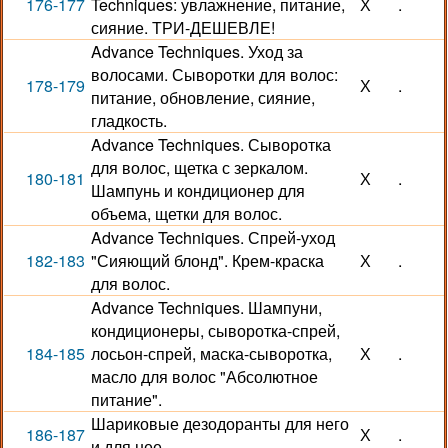
176-177
Techniques: увлажнение, питание,
Х
.
сияние. ТРИ-ДЕШЕВЛЕ!
Advance Techniques. Уход за
волосами. Сыворотки для волос:
178-179
Х
.
питание, обновление, сияние,
гладкость.
Advance Techniques. Сыворотка
для волос, щетка с зеркалом.
180-181
Х
.
Шампунь и кондиционер для
объема, щетки для волос.
Advance Techniques. Спрей-уход
182-183
"Сияющий блонд". Крем-краска
Х
.
для волос.
Advance Techniques. Шампуни,
кондиционеры, сыворотка-спрей,
184-185
лосьон-спрей, маска-сыворотка,
Х
.
масло для волос "Абсолютное
питание".
Шариковые дезодоранты для него
186-187
Х
.
и для нее.