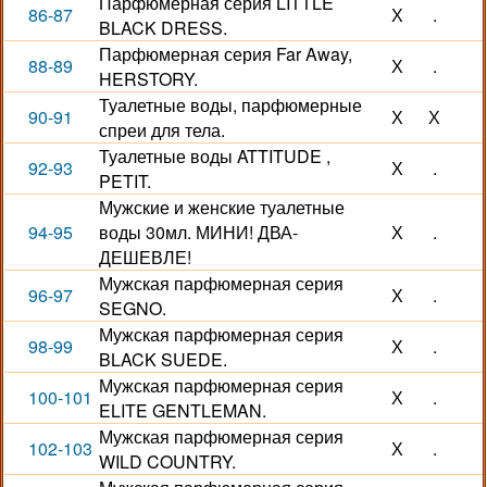
Парфюмерная серия LITTLE
86-87
Х
.
BLACK DRESS.
Парфюмерная серия Far Away,
88-89
Х
.
HERSTORY.
Туалетные воды, парфюмерные
90-91
Х
Х
спреи для тела.
Туалетные воды ATTITUDE ,
92-93
Х
.
PETIT.
Мужские и женские туалетные
94-95
воды 30мл. МИНИ! ДВА-
Х
.
ДЕШЕВЛЕ!
Мужская парфюмерная серия
96-97
Х
.
SEGNO.
Мужская парфюмерная серия
98-99
Х
.
BLACK SUEDE.
Мужская парфюмерная серия
100-101
Х
.
ELITE GENTLEMAN.
Мужская парфюмерная серия
102-103
Х
.
WILD COUNTRY.