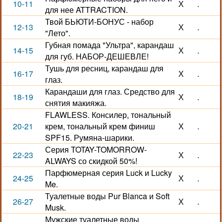
10-11
Х
.
для нее ATTRACTION.
Твой БЬЮТИ-БОНУС - набор
12-13
Х
.
"Лето".
Губная помада "Ультра", карандаш
14-15
Х
.
для губ. НАБОР-ДЕШЕВЛЕ!
Тушь для ресниц, карандаш для
16-17
Х
.
глаз.
Карандаши для глаз. Средство для
18-19
Х
.
снятия макияжа.
FLAWLESS. Консилер, тональный
20-21
крем, тональный крем финиш
Х
.
SPF15. Румяна-шарики.
Серия TOTAY-TOMORROW-
22-23
Х
.
ALWAYS со скидкой 50%!
Парфюмерная серия Luck и Lucky
24-25
Х
.
Me.
Туалетные воды Pur Blanca и Soft
26-27
Х
.
Musk.
Мужские туалетные воды