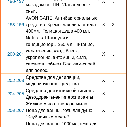
196-197
Х
.
макадамии, ШИ, "Лавандовые
сны".
AVON CARE. Антибактериальные
198-199
средства. Кремы для лица и тела
Х
Х
400мл.! Гели для душа 400 мл.
Naturals. Шампуни и
кондиционеры 250 мл. Питание,
увлажнение, уход, блеск,
200-201
Х
.
укрепление, витамины, сила,
свежесть, объем. Бальзам-спрей
для волос.
Средства для депиляции,
202-203
Х
.
моделирующие средства.
Средства для интимной гигиены.
204-205
Х
.
Дезодоранты-антиперспиранты.
Жидкое мыло, твердое мыло.
206-207
Пена для ванны, гель для душа
Х
.
"Клубничные мечты".
Пена для ванны 1000мл, гели для