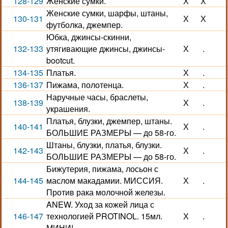
128-129
Женские сумки.
Х
Х
Женские сумки, шарфы, штаны,
130-131
Х
Х
футболка, джемпер.
Юбка, джинсы-скинни,
132-133
утягивающие джинсы, джинсы-
Х
.
bootcut.
134-135
Платья.
Х
.
136-137
Пижама, полотенца.
Х
.
Наручные часы, браслеты,
138-139
Х
.
украшения.
Платья, блузки, джемпер, штаны.
140-141
Х
.
БОЛЬШИЕ РАЗМЕРЫ — до 58-го.
Штаны, блузки, платья, блузки.
142-143
Х
.
БОЛЬШИЕ РАЗМЕРЫ — до 58-го.
Бижутерия, пижама, лосьон с
144-145
маслом макадамии. МИССИЯ.
Х
.
Против рака молочной железы.
ANEW. Уход за кожей лица с
146-147
технологией PROTINOL. 15мл.
Х
.
МИНИ!