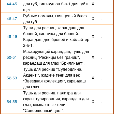
44-45
для губ, тинт-кушон 2-в-1 для губ и
Х
.
щек.
Губные помады, глянцевый блеск
46-47
Х
.
для губ.
Туши для ресниц, карандаш для
бровей, кисточка для бровей.
48-49
Х
.
Карандаш для бровей и хайлайтер
2-в-1.
Маскирующий карандаш, тушь для
50-51
ресниц "Ресницы без границ",
Х
.
карандаш для глаз "Бриллиант".
Тушь для ресниц "Супердлина.
Акцент.", жидкие тени для век
52-53
Х
.
"Звездная коллекция", карандаш
для глаз.
Тушь для ресниц, палитра для
скульптурирования, карандаш для
54-55
Х
.
глаз, компактные тени
"Совершенный цвет".