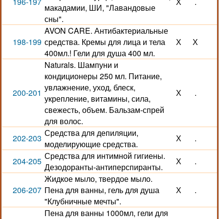
196-197
Х
.
макадамии, ШИ, "Лавандовые
сны".
AVON CARE. Антибактериальные
198-199
средства. Кремы для лица и тела
Х
Х
400мл.! Гели для душа 400 мл.
Naturals. Шампуни и
кондиционеры 250 мл. Питание,
увлажнение, уход, блеск,
200-201
Х
.
укрепление, витамины, сила,
свежесть, объем. Бальзам-спрей
для волос.
Средства для депиляции,
202-203
Х
.
моделирующие средства.
Средства для интимной гигиены.
204-205
Х
.
Дезодоранты-антиперспиранты.
Жидкое мыло, твердое мыло.
206-207
Пена для ванны, гель для душа
Х
.
"Клубничные мечты".
Пена для ванны 1000мл, гели для