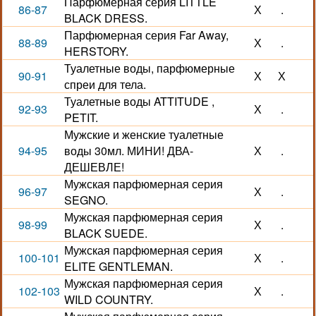
Парфюмерная серия LITTLE
86-87
Х
.
BLACK DRESS.
Парфюмерная серия Far Away,
88-89
Х
.
HERSTORY.
Туалетные воды, парфюмерные
90-91
Х
Х
спреи для тела.
Туалетные воды ATTITUDE ,
92-93
Х
.
PETIT.
Мужские и женские туалетные
94-95
воды 30мл. МИНИ! ДВА-
Х
.
ДЕШЕВЛЕ!
Мужская парфюмерная серия
96-97
Х
.
SEGNO.
Мужская парфюмерная серия
98-99
Х
.
BLACK SUEDE.
Мужская парфюмерная серия
100-101
Х
.
ELITE GENTLEMAN.
Мужская парфюмерная серия
102-103
Х
.
WILD COUNTRY.