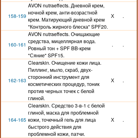
AVON nutraeffects. Дневной крем,
ночной крем, анти-возрастной
158-159
Х
.
крем. Матирующий дневной крем
"Контроль жирного блеска" SPF20.
AVON nutraeffects. Очищающие
средства, мицеллярная вода.
160-161
.
.
Ровный тон + SPF BB-крем
"Сяние" SPF15.
Clearskin. Очищение кожи лица.
Пиллинг, мыло, скраб, двух-
сторонний инструмент для
162-163
Х
.
косметических процедур, тоник
против черных точек с белой
глиной.
Clearskin. Средство 3-в-1 с белой
глиной, маска для проблемной
164-165
кожи, точечный гель для лица
Х
.
быстрого действия для
проблемной кожи, патчи.