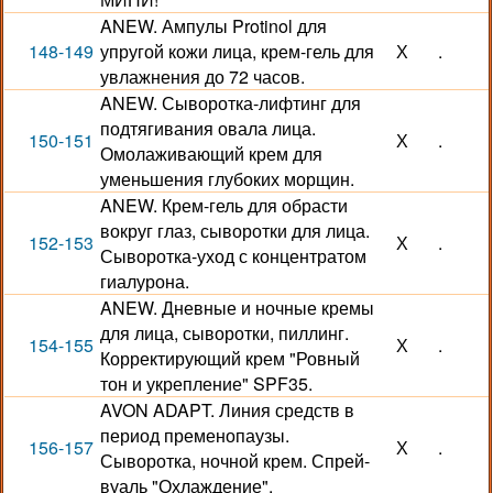
ANEW. Ампулы Protinol для
148-149
упругой кожи лица, крем-гель для
Х
.
увлажнения до 72 часов.
ANEW. Сыворотка-лифтинг для
подтягивания овала лица.
150-151
Х
.
Омолаживающий крем для
уменьшения глубоких морщин.
ANEW. Крем-гель для обрасти
вокруг глаз, сыворотки для лица.
152-153
Х
.
Сыворотка-уход с концентратом
гиалурона.
ANEW. Дневные и ночные кремы
для лица, сыворотки, пиллинг.
154-155
Х
.
Корректирующий крем "Ровный
тон и укрепление" SPF35.
AVON ADAPT. Линия средств в
период пременопаузы.
156-157
Х
.
Сыворотка, ночной крем. Спрей-
вуаль "Охлаждение".