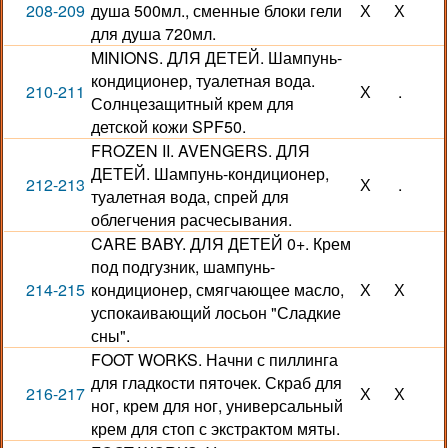
208-209
душа 500мл., сменные блоки гели
Х
Х
для душа 720мл.
MINIONS. ДЛЯ ДЕТЕЙ. Шампунь-
кондиционер, туалетная вода.
210-211
Х
.
Солнцезащитный крем для
детской кожи SPF50.
FROZEN II. AVENGERS. ДЛЯ
ДЕТЕЙ. Шампунь-кондиционер,
212-213
Х
.
туалетная вода, спрей для
облегчения расчесывания.
CARE BABY. ДЛЯ ДЕТЕЙ 0+. Крем
под подгузник, шампунь-
214-215
кондиционер, смягчающее масло,
Х
Х
успокаивающий лосьон "Сладкие
сны".
FOOT WORKS. Начни с пиллинга
для гладкости пяточек. Скраб для
216-217
Х
Х
ног, крем для ног, универсальный
крем для стоп с экстрактом мяты.