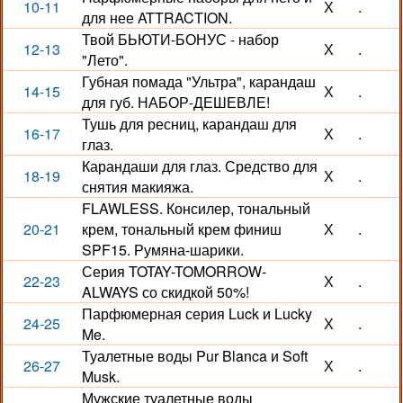
10-11
Х
.
для нее ATTRACTION.
Твой БЬЮТИ-БОНУС - набор
12-13
Х
.
"Лето".
Губная помада "Ультра", карандаш
14-15
Х
.
для губ. НАБОР-ДЕШЕВЛЕ!
Тушь для ресниц, карандаш для
16-17
Х
.
глаз.
Карандаши для глаз. Средство для
18-19
Х
.
снятия макияжа.
FLAWLESS. Консилер, тональный
20-21
крем, тональный крем финиш
Х
.
SPF15. Румяна-шарики.
Серия TOTAY-TOMORROW-
22-23
Х
.
ALWAYS со скидкой 50%!
Парфюмерная серия Luck и Lucky
24-25
Х
.
Me.
Туалетные воды Pur Blanca и Soft
26-27
Х
.
Musk.
Мужские туалетные воды