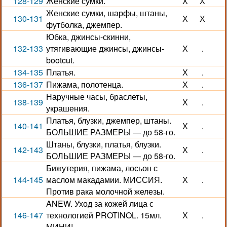
128-129
Женские сумки.
Х
Х
Женские сумки, шарфы, штаны,
130-131
Х
Х
футболка, джемпер.
Юбка, джинсы-скинни,
132-133
утягивающие джинсы, джинсы-
Х
.
bootcut.
134-135
Платья.
Х
.
136-137
Пижама, полотенца.
Х
.
Наручные часы, браслеты,
138-139
Х
.
украшения.
Платья, блузки, джемпер, штаны.
140-141
Х
.
БОЛЬШИЕ РАЗМЕРЫ — до 58-го.
Штаны, блузки, платья, блузки.
142-143
Х
.
БОЛЬШИЕ РАЗМЕРЫ — до 58-го.
Бижутерия, пижама, лосьон с
144-145
маслом макадамии. МИССИЯ.
Х
.
Против рака молочной железы.
ANEW. Уход за кожей лица с
146-147
технологией PROTINOL. 15мл.
Х
.
МИНИ!