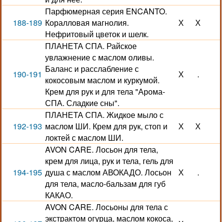
Парфюмерная серия ENCANTO.
188-189
Коралловая магнолия.
Х
Х
Нефритовый цветок и шелк.
ПЛАНЕТА СПА. Райское
увлажнение с маслом оливы.
Баланс и расслабление с
190-191
Х
.
кокосовым маслом и куркумой.
Крем для рук и для тела "Арома-
СПА. Сладкие сны".
ПЛАНЕТА СПА. Жидкое мыло с
192-193
маслом ШИ. Крем для рук, стоп и
Х
Х
локтей с маслом ШИ.
AVON CARE. Лосьон для тела,
крем для лица, рук и тела, гель для
194-195
душа с маслом АВОКАДО. Лосьон
Х
.
для тела, масло-бальзам для губ
КАКАО.
AVON CARE. Лосьоны для тела с
экстрактом огурца, маслом кокоса,