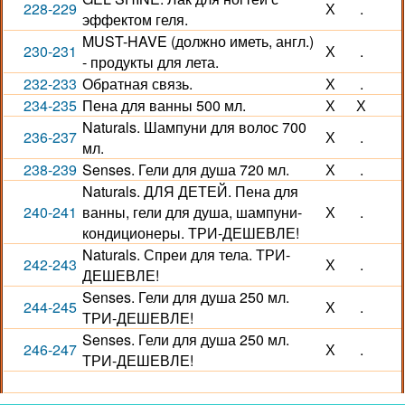
228-229
Х
.
эффектом геля.
MUST-HAVE (должно иметь, англ.)
230-231
Х
.
- продукты для лета.
232-233
Обратная связь.
Х
.
234-235
Пена для ванны 500 мл.
Х
Х
Naturals. Шампуни для волос 700
236-237
Х
.
мл.
238-239
Senses. Гели для душа 720 мл.
Х
.
Naturals. ДЛЯ ДЕТЕЙ. Пена для
240-241
ванны, гели для душа, шампуни-
Х
.
кондиционеры. ТРИ-ДЕШЕВЛЕ!
Naturals. Спреи для тела. ТРИ-
242-243
Х
.
ДЕШЕВЛЕ!
Senses. Гели для душа 250 мл.
244-245
Х
.
ТРИ-ДЕШЕВЛЕ!
Senses. Гели для душа 250 мл.
246-247
Х
.
ТРИ-ДЕШЕВЛЕ!