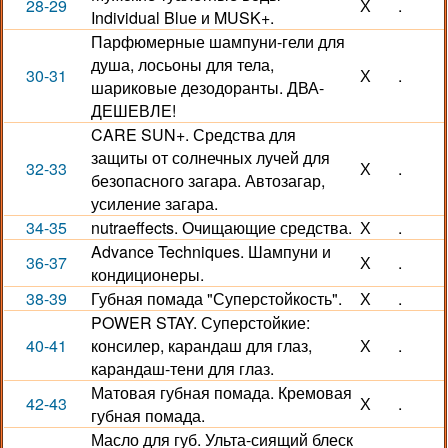
28-29
Х
.
Individual Blue и MUSK+.
Парфюмерные шампуни-гели для
душа, лосьоны для тела,
30-31
Х
.
шариковые дезодоранты. ДВА-
ДЕШЕВЛЕ!
CARE SUN+. Средства для
защиты от солнечных лучей для
32-33
Х
.
безопасного загара. Автозагар,
усиление загара.
34-35
nutraeffects. Очищающие средства.
Х
.
Advance Techniques. Шампуни и
36-37
Х
.
кондиционеры.
38-39
Губная помада "Суперстойкость".
Х
.
POWER STAY. Суперстойкие:
40-41
консилер, карандаш для глаз,
Х
.
карандаш-тени для глаз.
Матовая губная помада. Кремовая
42-43
Х
.
губная помада.
Масло для губ. Ульта-сиящий блеск