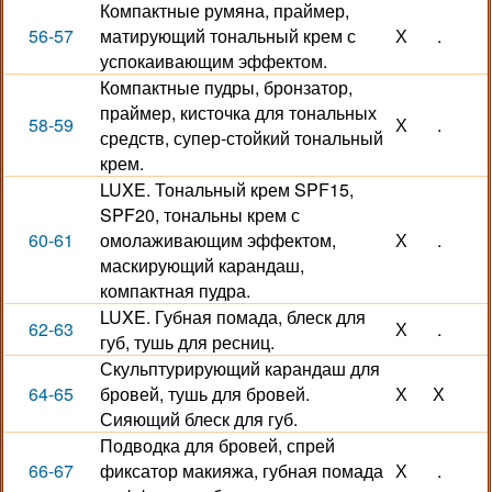
Компактные румяна, праймер,
56-57
матирующий тональный крем с
Х
.
успокаивающим эффектом.
Компактные пудры, бронзатор,
праймер, кисточка для тональных
58-59
Х
.
средств, супер-стойкий тональный
крем.
LUXE. Тональный крем SPF15,
SPF20, тональны крем с
60-61
омолаживающим эффектом,
Х
.
маскирующий карандаш,
компактная пудра.
LUXE. Губная помада, блеск для
62-63
Х
.
губ, тушь для ресниц.
Скульптурирующий карандаш для
64-65
бровей, тушь для бровей.
Х
Х
Сияющий блеск для губ.
Подводка для бровей, спрей
66-67
фиксатор макияжа, губная помада
Х
.