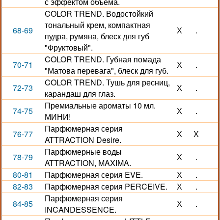
с эффектом объема.
COLOR TREND. Водостойкий
тональный крем, компактная
68-69
Х
.
пудра, румяна, блеск для губ
"Фруктовый".
COLOR TREND. Губная помада
70-71
Х
.
"Матова перевага", блеск для губ.
COLOR TREND. Тушь для ресниц,
72-73
Х
.
карандаш для глаз.
Премиальные ароматы 10 мл.
74-75
Х
.
МИНИ!
Парфюмерная серия
76-77
Х
Х
ATTRACTION Desire.
Парфюмерные воды
78-79
Х
.
ATTRACTION, MAXIMA.
80-81
Парфюмерная серия EVE.
Х
.
82-83
Парфюмерная серия PERCEIVE.
Х
.
Парфюмерная серия
84-85
Х
.
INCANDESSENCE.