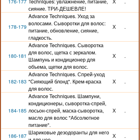
176-177
Techniques: увлажнение, питание,
Х
.
сияние. ТРИ-ДЕШЕВЛЕ!
Advance Techniques. Уход за
волосами. Сыворотки для волос:
178-179
Х
.
питание, обновление, сияние,
гладкость.
Advance Techniques. Сыворотка
для волос, щетка с зеркалом.
180-181
Х
.
Шампунь и кондиционер для
объема, щетки для волос.
Advance Techniques. Спрей-уход
182-183
"Сияющий блонд". Крем-краска
Х
.
для волос.
Advance Techniques. Шампуни,
кондиционеры, сыворотка-спрей,
184-185
лосьон-спрей, маска-сыворотка,
Х
.
масло для волос "Абсолютное
питание".
Шариковые дезодоранты для него
186-187
Х
.
и для нее.