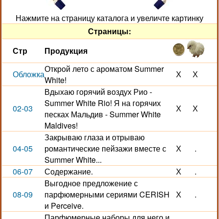
Нажмите на страницу каталога и увеличте картинку
Страницы:
Стр
Продукция
Открой лето с ароматом Summer
Обложка
Х
Х
White!
Вдыхаю горячий воздух Рио -
Summer White Rio! Я на горячих
02-03
Х
Х
песках Мальдив - Summer White
Maldives!
Закрываю глаза и отрываю
04-05
романтические пейзажи вместе с
Х
.
Summer White...
06-07
Содержание.
Х
.
Выгодное предложение с
08-09
парфюмерными сериями CERISH
Х
.
и Perceive.
Парфюмерные наборы для него и