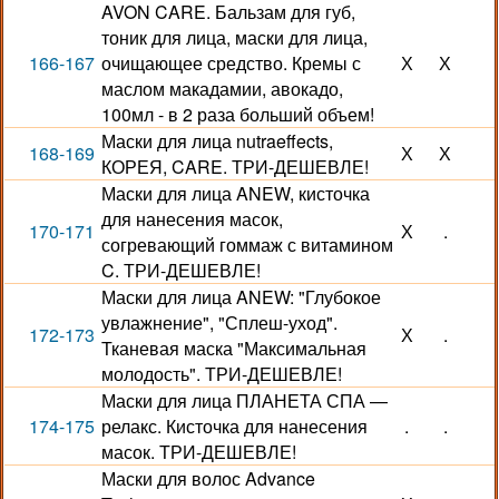
AVON CARE. Бальзам для губ,
тоник для лица, маски для лица,
166-167
очищающее средство. Кремы с
Х
Х
маслом макадамии, авокадо,
100мл - в 2 раза больший объем!
Маски для лица nutraeffects,
168-169
Х
Х
КОРЕЯ, CARE. ТРИ-ДЕШЕВЛЕ!
Маски для лица ANEW, кисточка
для нанесения масок,
170-171
Х
.
согревающий гоммаж с витамином
C. ТРИ-ДЕШЕВЛЕ!
Маски для лица ANEW: "Глубокое
увлажнение", "Сплеш-уход".
172-173
Х
.
Тканевая маска "Максимальная
молодость". ТРИ-ДЕШЕВЛЕ!
Маски для лица ПЛАНЕТА СПА —
174-175
релакс. Кисточка для нанесения
.
.
масок. ТРИ-ДЕШЕВЛЕ!
Маски для волос Advance