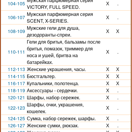
Мужская парфюмерная серия
104-105
Х
.
VICTORY, FULL SPEED.
Мужская парфюмерная серия
106-107
Х
.
SCENT, X-SERIES.
Мужские гели для душа,
108-109
Х
Х
дезодоранты-спреи.
Гели для бритья, бальзамы после
бритья, помазок, триммер для
110-111
Х
.
носа и ушей, бритва на
батарейках.
112-113
Женские украшения, часы.
Х
Х
114-115
Бюстгальтер.
Х
Х
116-117
Купальники, полотенца.
Х
Х
118-119
Аксессуары - сердечки.
Х
.
120-121
Шарфы, набор сережек.
Х
.
Шарфы, очки, украшения,
122-123
Х
.
кошелек.
124-125
Сумка, набор сережек, шарфы.
Х
.
126-127
Женские сумки, рюкзак.
Х
.