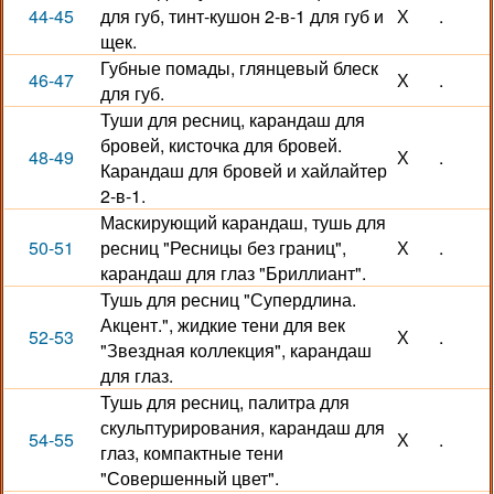
44-45
для губ, тинт-кушон 2-в-1 для губ и
Х
.
щек.
Губные помады, глянцевый блеск
46-47
Х
.
для губ.
Туши для ресниц, карандаш для
бровей, кисточка для бровей.
48-49
Х
.
Карандаш для бровей и хайлайтер
2-в-1.
Маскирующий карандаш, тушь для
50-51
ресниц "Ресницы без границ",
Х
.
карандаш для глаз "Бриллиант".
Тушь для ресниц "Супердлина.
Акцент.", жидкие тени для век
52-53
Х
.
"Звездная коллекция", карандаш
для глаз.
Тушь для ресниц, палитра для
скульптурирования, карандаш для
54-55
Х
.
глаз, компактные тени
"Совершенный цвет".