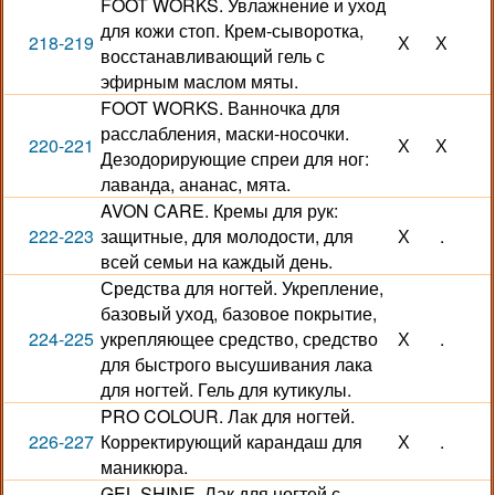
FOOT WORKS. Увлажнение и уход
для кожи стоп. Крем-сыворотка,
218-219
Х
Х
восстанавливающий гель с
эфирным маслом мяты.
FOOT WORKS. Ванночка для
расслабления, маски-носочки.
220-221
Х
Х
Дезодорирующие спреи для ног:
лаванда, ананас, мята.
AVON CARE. Кремы для рук:
222-223
защитные, для молодости, для
Х
.
всей семьи на каждый день.
Средства для ногтей. Укрепление,
базовый уход, базовое покрытие,
224-225
укрепляющее средство, средство
Х
.
для быстрого высушивания лака
для ногтей. Гель для кутикулы.
PRO COLOUR. Лак для ногтей.
226-227
Корректирующий карандаш для
Х
.
маникюра.
GEL SHINE. Лак для ногтей с