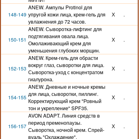
ANEW. Ампулы Protinol для
148-149
упругой кожи лица, крем-гель для
Х
.
увлажнения до 72 часов.
ANEW. Сыворотка-лифтинг для
подтягивания овала лица.
150-151
Х
.
Омолаживающий крем для
уменьшения глубоких морщин.
ANEW. Крем-гель для обрасти
вокруг глаз, сыворотки для лица.
152-153
Х
.
Сыворотка-уход с концентратом
гиалурона.
ANEW. Дневные и ночные кремы
для лица, сыворотки, пиллинг.
154-155
Х
.
Корректирующий крем "Ровный
тон и укрепление" SPF35.
AVON ADAPT. Линия средств в
период пременопаузы.
156-157
Х
.
Сыворотка, ночной крем. Спрей-
вуаль "Охлаждение".