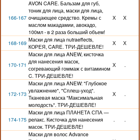
AVON CARE. Бальзам для губ,
тоник для лица, маски для лица,
166-167
очищающее средство. Кремы с
Х
Х
маслом макадамии, авокадо,
100мл - в 2 раза больший объем!
Маски для лица nutraeffects,
168-169
Х
Х
КОРЕЯ, CARE. ТРИ-ДЕШЕВЛЕ!
Маски для лица ANEW, кисточка
для нанесения масок,
170-171
Х
.
согревающий гоммаж с витамином
C. ТРИ-ДЕШЕВЛЕ!
Маски для лица ANEW: "Глубокое
увлажнение", "Сплеш-уход".
172-173
Х
.
Тканевая маска "Максимальная
молодость". ТРИ-ДЕШЕВЛЕ!
Маски для лица ПЛАНЕТА СПА —
174-175
релакс. Кисточка для нанесения
.
.
масок. ТРИ-ДЕШЕВЛЕ!
Маски для волос Advance