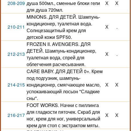
208-209
душа 500мл., сменные блоки гели
Х
Х
для душа 720мл.
MINIONS. ДЛЯ ДЕТЕЙ. Шампунь-
кондиционер, туалетная вода.
210-211
Х
.
Солнцезащитный крем для
детской кожи SPF50.
FROZEN II. AVENGERS. ДЛЯ
ДЕТЕЙ. Шампунь-кондиционер,
212-213
Х
.
туалетная вода, спрей для
облегчения расчесывания.
CARE BABY. ДЛЯ ДЕТЕЙ 0+. Крем
под подгузник, шампунь-
214-215
кондиционер, смягчающее масло,
Х
Х
успокаивающий лосьон "Сладкие
сны".
FOOT WORKS. Начни с пиллинга
для гладкости пяточек. Скраб для
216-217
Х
Х
ног, крем для ног, универсальный
крем для стоп с экстрактом мяты.