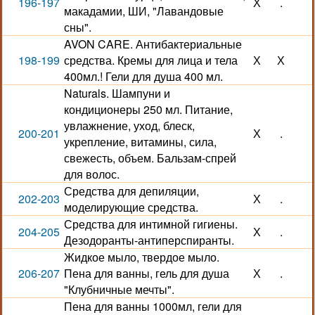
196-197
Х
.
макадамии, ШИ, "Лавандовые
сны".
AVON CARE. Антибактериальные
198-199
средства. Кремы для лица и тела
Х
Х
400мл.! Гели для душа 400 мл.
Naturals. Шампуни и
кондиционеры 250 мл. Питание,
увлажнение, уход, блеск,
200-201
Х
.
укрепление, витамины, сила,
свежесть, объем. Бальзам-спрей
для волос.
Средства для депиляции,
202-203
Х
.
моделирующие средства.
Средства для интимной гигиены.
204-205
Х
.
Дезодоранты-антиперспиранты.
Жидкое мыло, твердое мыло.
206-207
Пена для ванны, гель для душа
Х
.
"Клубничные мечты".
Пена для ванны 1000мл, гели для