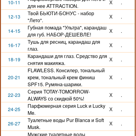
10-11
Х
.
для нее ATTRACTION.
Твой БЬЮТИ-БОНУС - набор
12-13
Х
.
"Лето".
Губная помада "Ультра", карандаш
14-15
Х
.
для губ. НАБОР-ДЕШЕВЛЕ!
Тушь для ресниц, карандаш для
16-17
Х
.
глаз.
Карандаши для глаз. Средство для
18-19
Х
.
снятия макияжа.
FLAWLESS. Консилер, тональный
20-21
крем, тональный крем финиш
Х
.
SPF15. Румяна-шарики.
Серия TOTAY-TOMORROW-
22-23
Х
.
ALWAYS со скидкой 50%!
Парфюмерная серия Luck и Lucky
24-25
Х
.
Me.
Туалетные воды Pur Blanca и Soft
26-27
Х
.
Musk.
Мужские туалетные воды