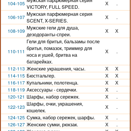
Мужская парфюмерная серия
104-105
Х
.
VICTORY, FULL SPEED.
Мужская парфюмерная серия
106-107
Х
.
SCENT, X-SERIES.
Мужские гели для душа,
108-109
Х
Х
дезодоранты-спреи.
Гели для бритья, бальзамы после
бритья, помазок, триммер для
110-111
Х
.
носа и ушей, бритва на
батарейках.
112-113
Женские украшения, часы.
Х
Х
114-115
Бюстгальтер.
Х
Х
116-117
Купальники, полотенца.
Х
Х
118-119
Аксессуары - сердечки.
Х
.
120-121
Шарфы, набор сережек.
Х
.
Шарфы, очки, украшения,
122-123
Х
.
кошелек.
124-125
Сумка, набор сережек, шарфы.
Х
.
126-127
Женские сумки, рюкзак.
Х
.