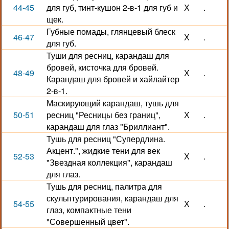
44-45
для губ, тинт-кушон 2-в-1 для губ и
Х
.
щек.
Губные помады, глянцевый блеск
46-47
Х
.
для губ.
Туши для ресниц, карандаш для
бровей, кисточка для бровей.
48-49
Х
.
Карандаш для бровей и хайлайтер
2-в-1.
Маскирующий карандаш, тушь для
50-51
ресниц "Ресницы без границ",
Х
.
карандаш для глаз "Бриллиант".
Тушь для ресниц "Супердлина.
Акцент.", жидкие тени для век
52-53
Х
.
"Звездная коллекция", карандаш
для глаз.
Тушь для ресниц, палитра для
скульптурирования, карандаш для
54-55
Х
.
глаз, компактные тени
"Совершенный цвет".