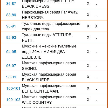
Парфюмерная серия LITTLE
86-87
Х
.
BLACK DRESS.
Парфюмерная серия Far Away,
88-89
Х
.
HERSTORY.
Туалетные воды, парфюмерные
90-91
Х
Х
спреи для тела.
Туалетные воды ATTITUDE ,
92-93
Х
.
PETIT.
Мужские и женские туалетные
94-95
воды 30мл. МИНИ! ДВА-
Х
.
ДЕШЕВЛЕ!
Мужская парфюмерная серия
96-97
Х
.
SEGNO.
Мужская парфюмерная серия
98-99
Х
.
BLACK SUEDE.
Мужская парфюмерная серия
100-101
Х
.
ELITE GENTLEMAN.
Мужская парфюмерная серия
102-103
Х
.
WILD COUNTRY.