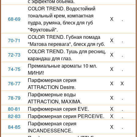
с эффектом объема.
COLOR TREND. Водостойкий
тональный крем, компактная
68-69
Х
.
пудра, румяна, блеск для губ
"Фруктовый".
COLOR TREND. Губная помада
70-71
Х
.
"Матова перевага", блеск для губ.
COLOR TREND. Тушь для ресниц,
72-73
Х
.
карандаш для глаз.
Премиальные ароматы 10 мл.
74-75
Х
.
МИНИ!
Парфюмерная серия
76-77
Х
Х
ATTRACTION Desire.
Парфюмерные воды
78-79
Х
.
ATTRACTION, MAXIMA.
80-81
Парфюмерная серия EVE.
Х
.
82-83
Парфюмерная серия PERCEIVE.
Х
.
Парфюмерная серия
84-85
Х
.
INCANDESSENCE.