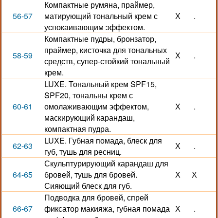
Компактные румяна, праймер,
56-57
матирующий тональный крем с
Х
.
успокаивающим эффектом.
Компактные пудры, бронзатор,
праймер, кисточка для тональных
58-59
Х
.
средств, супер-стойкий тональный
крем.
LUXE. Тональный крем SPF15,
SPF20, тональны крем с
60-61
омолаживающим эффектом,
Х
.
маскирующий карандаш,
компактная пудра.
LUXE. Губная помада, блеск для
62-63
Х
.
губ, тушь для ресниц.
Скульптурирующий карандаш для
64-65
бровей, тушь для бровей.
Х
Х
Сияющий блеск для губ.
Подводка для бровей, спрей
66-67
фиксатор макияжа, губная помада
Х
.