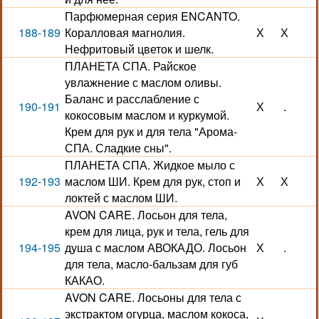
Парфюмерная серия ENCANTO.
188-189
Коралловая магнолия.
Х
Х
Нефритовый цветок и шелк.
ПЛАНЕТА СПА. Райское
увлажнение с маслом оливы.
Баланс и расслабление с
190-191
Х
.
кокосовым маслом и куркумой.
Крем для рук и для тела "Арома-
СПА. Сладкие сны".
ПЛАНЕТА СПА. Жидкое мыло с
192-193
маслом ШИ. Крем для рук, стоп и
Х
Х
локтей с маслом ШИ.
AVON CARE. Лосьон для тела,
крем для лица, рук и тела, гель для
194-195
душа с маслом АВОКАДО. Лосьон
Х
.
для тела, масло-бальзам для губ
КАКАО.
AVON CARE. Лосьоны для тела с
экстрактом огурца, маслом кокоса,