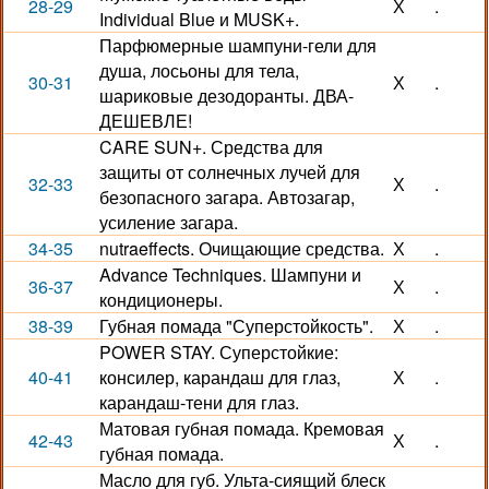
28-29
Х
.
Individual Blue и MUSK+.
Парфюмерные шампуни-гели для
душа, лосьоны для тела,
30-31
Х
.
шариковые дезодоранты. ДВА-
ДЕШЕВЛЕ!
CARE SUN+. Средства для
защиты от солнечных лучей для
32-33
Х
.
безопасного загара. Автозагар,
усиление загара.
34-35
nutraeffects. Очищающие средства.
Х
.
Advance Techniques. Шампуни и
36-37
Х
.
кондиционеры.
38-39
Губная помада "Суперстойкость".
Х
.
POWER STAY. Суперстойкие:
40-41
консилер, карандаш для глаз,
Х
.
карандаш-тени для глаз.
Матовая губная помада. Кремовая
42-43
Х
.
губная помада.
Масло для губ. Ульта-сиящий блеск