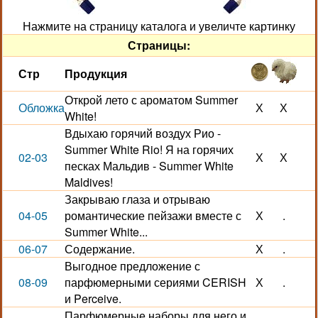
Нажмите на страницу каталога и увеличте картинку
Страницы:
Стр
Продукция
Открой лето с ароматом Summer
Обложка
Х
Х
White!
Вдыхаю горячий воздух Рио -
Summer White Rio! Я на горячих
02-03
Х
Х
песках Мальдив - Summer White
Maldives!
Закрываю глаза и отрываю
04-05
романтические пейзажи вместе с
Х
.
Summer White...
06-07
Содержание.
Х
.
Выгодное предложение с
08-09
парфюмерными сериями CERISH
Х
.
и Perceive.
Парфюмерные наборы для него и