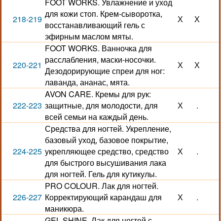
FOOT WORKS. Увлажнение и уход
для кожи стоп. Крем-сыворотка,
218-219
Х
Х
восстанавливающий гель с
эфирным маслом мяты.
FOOT WORKS. Ванночка для
расслабления, маски-носочки.
220-221
Х
Х
Дезодорирующие спреи для ног:
лаванда, ананас, мята.
AVON CARE. Кремы для рук:
222-223
защитные, для молодости, для
Х
.
всей семьи на каждый день.
Средства для ногтей. Укрепление,
базовый уход, базовое покрытие,
224-225
укрепляющее средство, средство
Х
.
для быстрого высушивания лака
для ногтей. Гель для кутикулы.
PRO COLOUR. Лак для ногтей.
226-227
Корректирующий карандаш для
Х
.
маникюра.
GEL SHINE. Лак для ногтей с