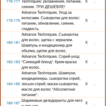
176-177
Techniques: увлажнение, питание,
Х
.
сияние. ТРИ-ДЕШЕВЛЕ!
Advance Techniques. Уход за
волосами. Сыворотки для волос:
178-179
Х
.
питание, обновление, сияние,
гладкость.
Advance Techniques. Сыворотка
для волос, щетка с зеркалом.
180-181
Х
.
Шампунь и кондиционер для
объема, щетки для волос.
Advance Techniques. Спрей-уход
182-183
"Сияющий блонд". Крем-краска
Х
.
для волос.
Advance Techniques. Шампуни,
кондиционеры, сыворотка-спрей,
184-185
лосьон-спрей, маска-сыворотка,
Х
.
масло для волос "Абсолютное
питание".
Шариковые дезодоранты для него
186-187
Х
.
и для нее.