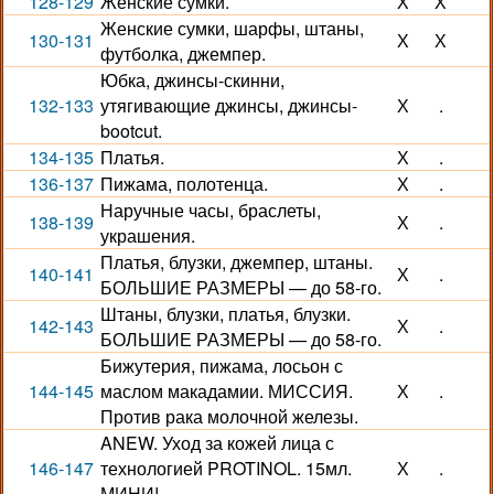
128-129
Женские сумки.
Х
Х
Женские сумки, шарфы, штаны,
130-131
Х
Х
футболка, джемпер.
Юбка, джинсы-скинни,
132-133
утягивающие джинсы, джинсы-
Х
.
bootcut.
134-135
Платья.
Х
.
136-137
Пижама, полотенца.
Х
.
Наручные часы, браслеты,
138-139
Х
.
украшения.
Платья, блузки, джемпер, штаны.
140-141
Х
.
БОЛЬШИЕ РАЗМЕРЫ — до 58-го.
Штаны, блузки, платья, блузки.
142-143
Х
.
БОЛЬШИЕ РАЗМЕРЫ — до 58-го.
Бижутерия, пижама, лосьон с
144-145
маслом макадамии. МИССИЯ.
Х
.
Против рака молочной железы.
ANEW. Уход за кожей лица с
146-147
технологией PROTINOL. 15мл.
Х
.
МИНИ!