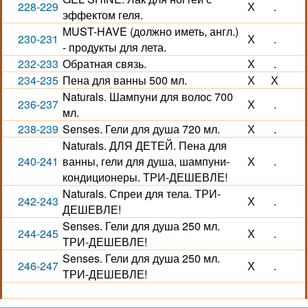
228-229
Х
.
эффектом геля.
MUST-HAVE (должно иметь, англ.)
230-231
Х
.
- продукты для лета.
232-233
Обратная связь.
Х
.
234-235
Пена для ванны 500 мл.
Х
Х
Naturals. Шампуни для волос 700
236-237
Х
.
мл.
238-239
Senses. Гели для душа 720 мл.
Х
.
Naturals. ДЛЯ ДЕТЕЙ. Пена для
240-241
ванны, гели для душа, шампуни-
Х
.
кондиционеры. ТРИ-ДЕШЕВЛЕ!
Naturals. Спреи для тела. ТРИ-
242-243
Х
.
ДЕШЕВЛЕ!
Senses. Гели для душа 250 мл.
244-245
Х
.
ТРИ-ДЕШЕВЛЕ!
Senses. Гели для душа 250 мл.
246-247
Х
.
ТРИ-ДЕШЕВЛЕ!