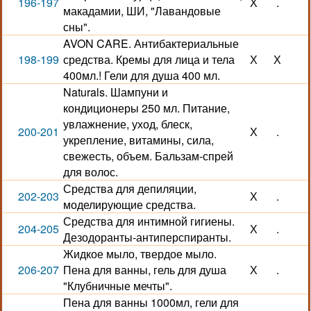
196-197
Х
.
макадамии, ШИ, "Лавандовые
сны".
AVON CARE. Антибактериальные
198-199
средства. Кремы для лица и тела
Х
Х
400мл.! Гели для душа 400 мл.
Naturals. Шампуни и
кондиционеры 250 мл. Питание,
увлажнение, уход, блеск,
200-201
Х
.
укрепление, витамины, сила,
свежесть, объем. Бальзам-спрей
для волос.
Средства для депиляции,
202-203
Х
.
моделирующие средства.
Средства для интимной гигиены.
204-205
Х
.
Дезодоранты-антиперспиранты.
Жидкое мыло, твердое мыло.
206-207
Пена для ванны, гель для душа
Х
.
"Клубничные мечты".
Пена для ванны 1000мл, гели для