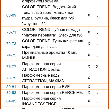
с эффектом объема.
COLOR TREND. Водостойкий
тональный крем, компактная
68-69
Х
.
пудра, румяна, блеск для губ
"Фруктовый".
COLOR TREND. Губная помада
70-71
Х
.
"Матова перевага", блеск для губ.
COLOR TREND. Тушь для ресниц,
72-73
Х
.
карандаш для глаз.
Премиальные ароматы 10 мл.
74-75
Х
.
МИНИ!
Парфюмерная серия
76-77
Х
Х
ATTRACTION Desire.
Парфюмерные воды
78-79
Х
.
ATTRACTION, MAXIMA.
80-81
Парфюмерная серия EVE.
Х
.
82-83
Парфюмерная серия PERCEIVE.
Х
.
Парфюмерная серия
84-85
Х
.
INCANDESSENCE.