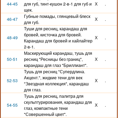
44-45
для губ, тинт-кушон 2-в-1 для губ и
Х
.
щек.
Губные помады, глянцевый блеск
46-47
Х
.
для губ.
Туши для ресниц, карандаш для
бровей, кисточка для бровей.
48-49
Х
.
Карандаш для бровей и хайлайтер
2-в-1.
Маскирующий карандаш, тушь для
50-51
ресниц "Ресницы без границ",
Х
.
карандаш для глаз "Бриллиант".
Тушь для ресниц "Супердлина.
Акцент.", жидкие тени для век
52-53
Х
.
"Звездная коллекция", карандаш
для глаз.
Тушь для ресниц, палитра для
скульптурирования, карандаш для
54-55
Х
.
глаз, компактные тени
"Совершенный цвет".