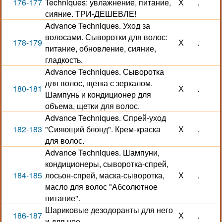
176-177
Techniques: увлажнение, питание,
Х
.
сияние. ТРИ-ДЕШЕВЛЕ!
Advance Techniques. Уход за
волосами. Сыворотки для волос:
178-179
Х
.
питание, обновление, сияние,
гладкость.
Advance Techniques. Сыворотка
для волос, щетка с зеркалом.
180-181
Х
.
Шампунь и кондиционер для
объема, щетки для волос.
Advance Techniques. Спрей-уход
182-183
"Сияющий блонд". Крем-краска
Х
.
для волос.
Advance Techniques. Шампуни,
кондиционеры, сыворотка-спрей,
184-185
лосьон-спрей, маска-сыворотка,
Х
.
масло для волос "Абсолютное
питание".
Шариковые дезодоранты для него
186-187
Х
.
и для нее.