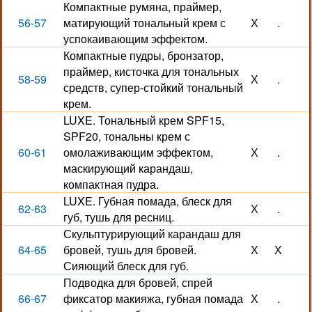
Компактные румяна, праймер,
56-57
матирующий тональный крем с
Х
.
успокаивающим эффектом.
Компактные пудры, бронзатор,
праймер, кисточка для тональных
58-59
Х
.
средств, супер-стойкий тональный
крем.
LUXE. Тональный крем SPF15,
SPF20, тональны крем с
60-61
омолаживающим эффектом,
Х
.
маскирующий карандаш,
компактная пудра.
LUXE. Губная помада, блеск для
62-63
Х
.
губ, тушь для ресниц.
Скульптурирующий карандаш для
64-65
бровей, тушь для бровей.
Х
Х
Сияющий блеск для губ.
Подводка для бровей, спрей
66-67
фиксатор макияжа, губная помада
Х
.