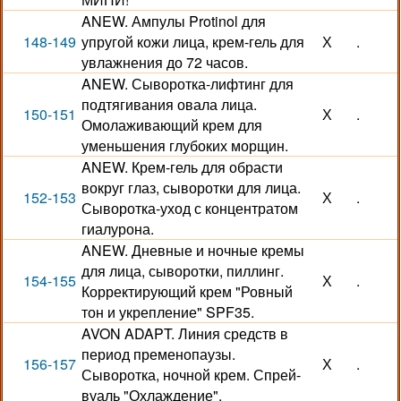
ANEW. Ампулы Protinol для
148-149
упругой кожи лица, крем-гель для
Х
.
увлажнения до 72 часов.
ANEW. Сыворотка-лифтинг для
подтягивания овала лица.
150-151
Х
.
Омолаживающий крем для
уменьшения глубоких морщин.
ANEW. Крем-гель для обрасти
вокруг глаз, сыворотки для лица.
152-153
Х
.
Сыворотка-уход с концентратом
гиалурона.
ANEW. Дневные и ночные кремы
для лица, сыворотки, пиллинг.
154-155
Х
.
Корректирующий крем "Ровный
тон и укрепление" SPF35.
AVON ADAPT. Линия средств в
период пременопаузы.
156-157
Х
.
Сыворотка, ночной крем. Спрей-
вуаль "Охлаждение".