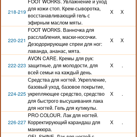
FOOT WORKS. Увлажнение и уход
для кожи стоп. Крем-сыворотка,
218-219
Х
Х
восстанавливающий гель с
эфирным маслом мяты.
FOOT WORKS. Ванночка для
расслабления, маски-носочки.
220-221
Х
Х
Дезодорирующие спреи для ног:
лаванда, ананас, мята.
AVON CARE. Кремы для рук:
222-223
защитные, для молодости, для
Х
.
всей семьи на каждый день.
Средства для ногтей. Укрепление,
базовый уход, базовое покрытие,
224-225
укрепляющее средство, средство
Х
.
для быстрого высушивания лака
для ногтей. Гель для кутикулы.
PRO COLOUR. Лак для ногтей.
226-227
Корректирующий карандаш для
Х
.
маникюра.
GEL SHINE. Лак для ногтей с