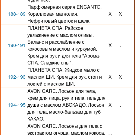
Парфюмерная серия ENCANTO.
188-189
Коралловая магнолия.
Х
Х
Нефритовый цветок и шелк.
ПЛАНЕТА СПА. Райское
увлажнение с маслом оливы.
Баланс и расслабление с
190-191
Х
.
кокосовым маслом и куркумой.
Крем для рук и для тела "Арома-
СПА. Сладкие сны".
ПЛАНЕТА СПА. Жидкое мыло с
192-193
маслом ШИ. Крем для рук, стоп и
Х
Х
локтей с маслом ШИ.
AVON CARE. Лосьон для тела,
крем для лица, рук и тела, гель для
194-195
душа с маслом АВОКАДО. Лосьон
Х
.
для тела, масло-бальзам для губ
КАКАО.
AVON CARE. Лосьоны для тела с
экстрактом огурца, маслом кокоса,