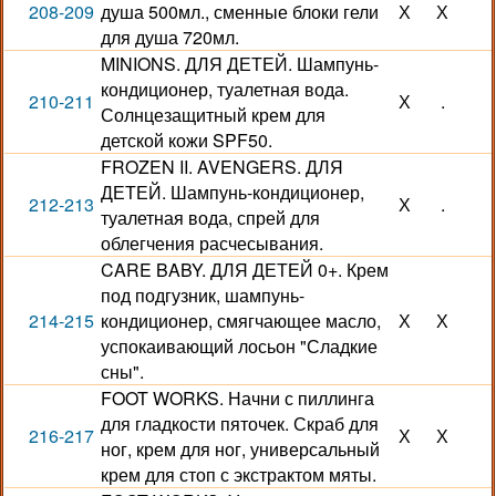
208-209
душа 500мл., сменные блоки гели
Х
Х
для душа 720мл.
MINIONS. ДЛЯ ДЕТЕЙ. Шампунь-
кондиционер, туалетная вода.
210-211
Х
.
Солнцезащитный крем для
детской кожи SPF50.
FROZEN II. AVENGERS. ДЛЯ
ДЕТЕЙ. Шампунь-кондиционер,
212-213
Х
.
туалетная вода, спрей для
облегчения расчесывания.
CARE BABY. ДЛЯ ДЕТЕЙ 0+. Крем
под подгузник, шампунь-
214-215
кондиционер, смягчающее масло,
Х
Х
успокаивающий лосьон "Сладкие
сны".
FOOT WORKS. Начни с пиллинга
для гладкости пяточек. Скраб для
216-217
Х
Х
ног, крем для ног, универсальный
крем для стоп с экстрактом мяты.