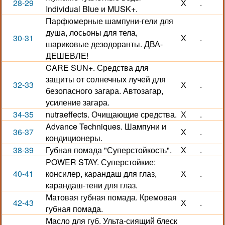
28-29
Х
.
Individual Blue и MUSK+.
Парфюмерные шампуни-гели для
душа, лосьоны для тела,
30-31
Х
.
шариковые дезодоранты. ДВА-
ДЕШЕВЛЕ!
CARE SUN+. Средства для
защиты от солнечных лучей для
32-33
Х
.
безопасного загара. Автозагар,
усиление загара.
34-35
nutraeffects. Очищающие средства.
Х
.
Advance Techniques. Шампуни и
36-37
Х
.
кондиционеры.
38-39
Губная помада "Суперстойкость".
Х
.
POWER STAY. Суперстойкие:
40-41
консилер, карандаш для глаз,
Х
.
карандаш-тени для глаз.
Матовая губная помада. Кремовая
42-43
Х
.
губная помада.
Масло для губ. Ульта-сиящий блеск