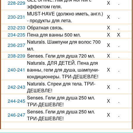
228-229
Х
.
эффектом геля.
MUST-HAVE (должно иметь, англ.)
230-231
Х
.
- продукты для лета.
232-233
Обратная связь.
Х
.
234-235
Пена для ванны 500 мл.
Х
Х
Naturals. Шампуни для волос 700
236-237
Х
.
мл.
238-239
Senses. Гели для душа 720 мл.
Х
.
Naturals. ДЛЯ ДЕТЕЙ. Пена для
240-241
ванны, гели для душа, шампуни-
Х
.
кондиционеры. ТРИ-ДЕШЕВЛЕ!
Naturals. Спреи для тела. ТРИ-
242-243
Х
.
ДЕШЕВЛЕ!
Senses. Гели для душа 250 мл.
244-245
Х
.
ТРИ-ДЕШЕВЛЕ!
Senses. Гели для душа 250 мл.
246-247
Х
.
ТРИ-ДЕШЕВЛЕ!