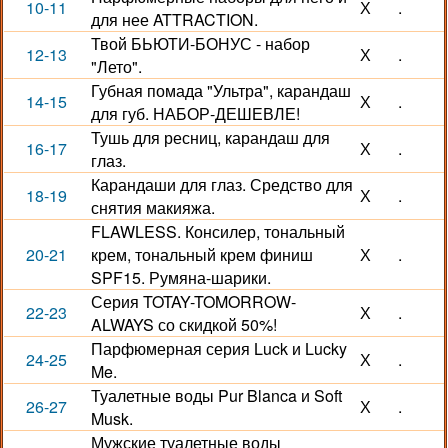
10-11
Х
.
для нее ATTRACTION.
Твой БЬЮТИ-БОНУС - набор
12-13
Х
.
"Лето".
Губная помада "Ультра", карандаш
14-15
Х
.
для губ. НАБОР-ДЕШЕВЛЕ!
Тушь для ресниц, карандаш для
16-17
Х
.
глаз.
Карандаши для глаз. Средство для
18-19
Х
.
снятия макияжа.
FLAWLESS. Консилер, тональный
20-21
крем, тональный крем финиш
Х
.
SPF15. Румяна-шарики.
Серия TOTAY-TOMORROW-
22-23
Х
.
ALWAYS со скидкой 50%!
Парфюмерная серия Luck и Lucky
24-25
Х
.
Me.
Туалетные воды Pur Blanca и Soft
26-27
Х
.
Musk.
Мужские туалетные воды