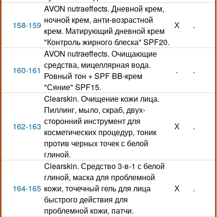
AVON nutraeffects. Дневной крем,
ночной крем, анти-возрастной
158-159
Х
.
крем. Матирующий дневной крем
"Контроль жирного блеска" SPF20.
AVON nutraeffects. Очищающие
средства, мицеллярная вода.
160-161
.
.
Ровный тон + SPF BB-крем
"Сяние" SPF15.
Clearskin. Очищение кожи лица.
Пиллинг, мыло, скраб, двух-
сторонний инструмент для
162-163
Х
.
косметических процедур, тоник
против черных точек с белой
глиной.
Clearskin. Средство 3-в-1 с белой
глиной, маска для проблемной
164-165
кожи, точечный гель для лица
Х
.
быстрого действия для
проблемной кожи, патчи.