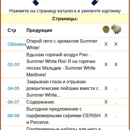
Нажмите на страницу каталога и увеличте картинку
Страницы:
Стр
Продукция
Открой лето с ароматом Summer
Обложка
Х
Х
White!
Вдыхаю горячий воздух Рио -
Summer White Rio! Я на горячих
02-03
Х
Х
песках Мальдив - Summer White
Maldives!
Закрываю глаза и отрываю
04-05
романтические пейзажи вместе с
Х
.
Summer White...
06-07
Содержание.
Х
.
Выгодное предложение с
08-09
парфюмерными сериями CERISH
Х
.
и Perceive.
Парфюмерные наборы для него и