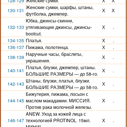
128-129
Женские сумки.
Х
Х
Женские сумки, шарфы, штаны,
130-131
Х
Х
футболка, джемпер.
Юбка, джинсы-скинни,
132-133
утягивающие джинсы, джинсы-
Х
.
bootcut.
134-135
Платья.
Х
.
136-137
Пижама, полотенца.
Х
.
Наручные часы, браслеты,
138-139
Х
.
украшения.
Платья, блузки, джемпер, штаны.
140-141
Х
.
БОЛЬШИЕ РАЗМЕРЫ — до 58-го.
Штаны, блузки, платья, блузки.
142-143
Х
.
БОЛЬШИЕ РАЗМЕРЫ — до 58-го.
Бижутерия, пижама, лосьон с
144-145
маслом макадамии. МИССИЯ.
Х
.
Против рака молочной железы.
ANEW. Уход за кожей лица с
146-147
технологией PROTINOL. 15мл.
Х
.
МИНИ!