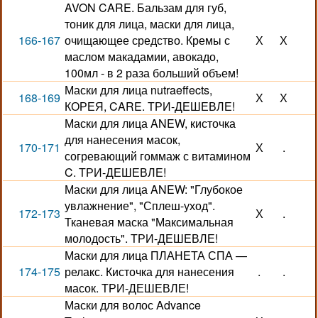
AVON CARE. Бальзам для губ,
тоник для лица, маски для лица,
166-167
очищающее средство. Кремы с
Х
Х
маслом макадамии, авокадо,
100мл - в 2 раза больший объем!
Маски для лица nutraeffects,
168-169
Х
Х
КОРЕЯ, CARE. ТРИ-ДЕШЕВЛЕ!
Маски для лица ANEW, кисточка
для нанесения масок,
170-171
Х
.
согревающий гоммаж с витамином
C. ТРИ-ДЕШЕВЛЕ!
Маски для лица ANEW: "Глубокое
увлажнение", "Сплеш-уход".
172-173
Х
.
Тканевая маска "Максимальная
молодость". ТРИ-ДЕШЕВЛЕ!
Маски для лица ПЛАНЕТА СПА —
174-175
релакс. Кисточка для нанесения
.
.
масок. ТРИ-ДЕШЕВЛЕ!
Маски для волос Advance