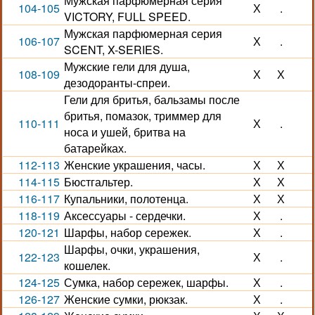
Мужская парфюмерная серия
104-105
Х
.
VICTORY, FULL SPEED.
Мужская парфюмерная серия
106-107
Х
.
SCENT, X-SERIES.
Мужские гели для душа,
108-109
Х
Х
дезодоранты-спреи.
Гели для бритья, бальзамы после
бритья, помазок, триммер для
110-111
Х
.
носа и ушей, бритва на
батарейках.
112-113
Женские украшения, часы.
Х
Х
114-115
Бюстгальтер.
Х
Х
116-117
Купальники, полотенца.
Х
Х
118-119
Аксессуары - сердечки.
Х
.
120-121
Шарфы, набор сережек.
Х
.
Шарфы, очки, украшения,
122-123
Х
.
кошелек.
124-125
Сумка, набор сережек, шарфы.
Х
.
126-127
Женские сумки, рюкзак.
Х
.