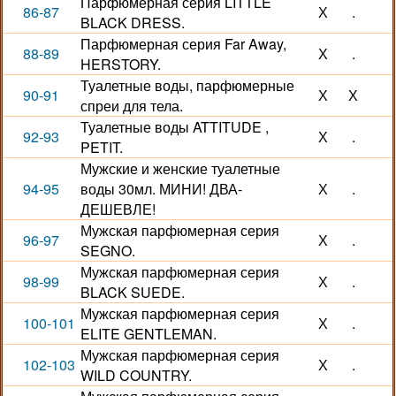
Парфюмерная серия LITTLE
86-87
Х
.
BLACK DRESS.
Парфюмерная серия Far Away,
88-89
Х
.
HERSTORY.
Туалетные воды, парфюмерные
90-91
Х
Х
спреи для тела.
Туалетные воды ATTITUDE ,
92-93
Х
.
PETIT.
Мужские и женские туалетные
94-95
воды 30мл. МИНИ! ДВА-
Х
.
ДЕШЕВЛЕ!
Мужская парфюмерная серия
96-97
Х
.
SEGNO.
Мужская парфюмерная серия
98-99
Х
.
BLACK SUEDE.
Мужская парфюмерная серия
100-101
Х
.
ELITE GENTLEMAN.
Мужская парфюмерная серия
102-103
Х
.
WILD COUNTRY.