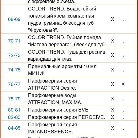
с эффектом объема.
COLOR TREND. Водостойкий
тональный крем, компактная
68-69
Х
.
пудра, румяна, блеск для губ
"Фруктовый".
COLOR TREND. Губная помада
70-71
Х
.
"Матова перевага", блеск для губ.
COLOR TREND. Тушь для ресниц,
72-73
Х
.
карандаш для глаз.
Премиальные ароматы 10 мл.
74-75
Х
.
МИНИ!
Парфюмерная серия
76-77
Х
Х
ATTRACTION Desire.
Парфюмерные воды
78-79
Х
.
ATTRACTION, MAXIMA.
80-81
Парфюмерная серия EVE.
Х
.
82-83
Парфюмерная серия PERCEIVE.
Х
.
Парфюмерная серия
84-85
Х
.
INCANDESSENCE.