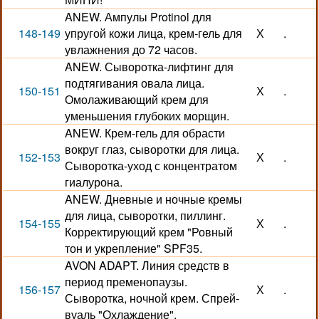
ANEW. Ампулы Protinol для
148-149
упругой кожи лица, крем-гель для
Х
.
увлажнения до 72 часов.
ANEW. Сыворотка-лифтинг для
подтягивания овала лица.
150-151
Х
.
Омолаживающий крем для
уменьшения глубоких морщин.
ANEW. Крем-гель для обрасти
вокруг глаз, сыворотки для лица.
152-153
Х
.
Сыворотка-уход с концентратом
гиалурона.
ANEW. Дневные и ночные кремы
для лица, сыворотки, пиллинг.
154-155
Х
.
Корректирующий крем "Ровный
тон и укрепление" SPF35.
AVON ADAPT. Линия средств в
период пременопаузы.
156-157
Х
.
Сыворотка, ночной крем. Спрей-
вуаль "Охлаждение".