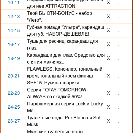
10-11
Х
.
для нее ATTRACTION.
Твой БЬЮТИ-БОНУС - набор
12-13
Х
.
"Лето".
Губная помада "Ультра", карандаш
14-15
Х
.
для губ. НАБОР-ДЕШЕВЛЕ!
Тушь для ресниц, карандаш для
16-17
Х
.
глаз.
Карандаши для глаз. Средство для
18-19
Х
.
снятия макияжа.
FLAWLESS. Консилер, тональный
20-21
крем, тональный крем финиш
Х
.
SPF15. Румяна-шарики.
Серия TOTAY-TOMORROW-
22-23
Х
.
ALWAYS со скидкой 50%!
Парфюмерная серия Luck и Lucky
24-25
Х
.
Me.
Туалетные воды Pur Blanca и Soft
26-27
Х
.
Musk.
Мужские туалетные воды