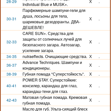
28-29
Х
.
Individual Blue и MUSK+.
Парфюмерные шампуни-гели для
душа, лосьоны для тела,
30-31
Х
.
шариковые дезодоранты. ДВА-
ДЕШЕВЛЕ!
CARE SUN+. Средства для
защиты от солнечных лучей для
32-33
Х
.
безопасного загара. Автозагар,
усиление загара.
34-35
nutraeffects. Очищающие средства.
Х
.
Advance Techniques. Шампуни и
36-37
Х
.
кондиционеры.
38-39
Губная помада "Суперстойкость".
Х
.
POWER STAY. Суперстойкие:
40-41
консилер, карандаш для глаз,
Х
.
карандаш-тени для глаз.
Матовая губная помада. Кремовая
42-43
Х
.
губная помада.
Масло для губ. Ульта-сиящий блеск