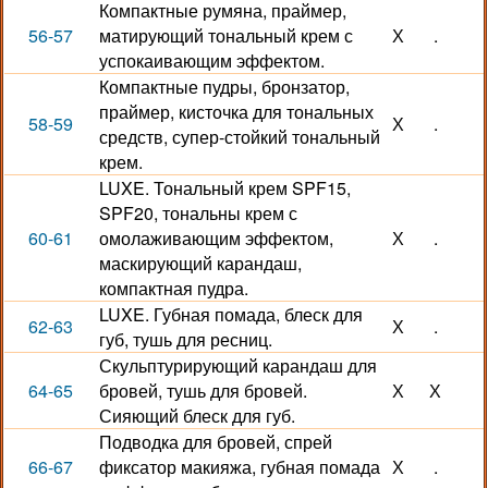
Компактные румяна, праймер,
56-57
матирующий тональный крем с
Х
.
успокаивающим эффектом.
Компактные пудры, бронзатор,
праймер, кисточка для тональных
58-59
Х
.
средств, супер-стойкий тональный
крем.
LUXE. Тональный крем SPF15,
SPF20, тональны крем с
60-61
омолаживающим эффектом,
Х
.
маскирующий карандаш,
компактная пудра.
LUXE. Губная помада, блеск для
62-63
Х
.
губ, тушь для ресниц.
Скульптурирующий карандаш для
64-65
бровей, тушь для бровей.
Х
Х
Сияющий блеск для губ.
Подводка для бровей, спрей
66-67
фиксатор макияжа, губная помада
Х
.