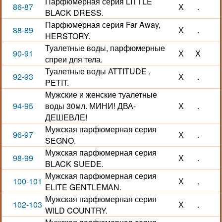
Парфюмерная серия LITTLE
86-87
Х
.
BLACK DRESS.
Парфюмерная серия Far Away,
88-89
Х
.
HERSTORY.
Туалетные воды, парфюмерные
90-91
Х
Х
спреи для тела.
Туалетные воды ATTITUDE ,
92-93
Х
.
PETIT.
Мужские и женские туалетные
94-95
воды 30мл. МИНИ! ДВА-
Х
.
ДЕШЕВЛЕ!
Мужская парфюмерная серия
96-97
Х
.
SEGNO.
Мужская парфюмерная серия
98-99
Х
.
BLACK SUEDE.
Мужская парфюмерная серия
100-101
Х
.
ELITE GENTLEMAN.
Мужская парфюмерная серия
102-103
Х
.
WILD COUNTRY.