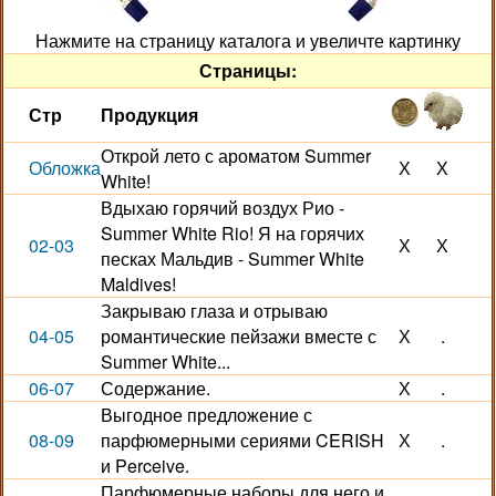
Нажмите на страницу каталога и увеличте картинку
Страницы:
Стр
Продукция
Открой лето с ароматом Summer
Обложка
Х
Х
White!
Вдыхаю горячий воздух Рио -
Summer White Rio! Я на горячих
02-03
Х
Х
песках Мальдив - Summer White
Maldives!
Закрываю глаза и отрываю
04-05
романтические пейзажи вместе с
Х
.
Summer White...
06-07
Содержание.
Х
.
Выгодное предложение с
08-09
парфюмерными сериями CERISH
Х
.
и Perceive.
Парфюмерные наборы для него и