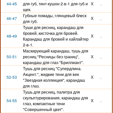
44-45
для губ, тинт-кушон 2-в-1 для губ и
Х
.
щек.
Губные помады, глянцевый блеск
46-47
Х
.
для губ.
Туши для ресниц, карандаш для
бровей, кисточка для бровей.
48-49
Х
.
Карандаш для бровей и хайлайтер
2-в-1.
Маскирующий карандаш, тушь для
50-51
ресниц "Ресницы без границ",
Х
.
карандаш для глаз "Бриллиант".
Тушь для ресниц "Супердлина.
Акцент.", жидкие тени для век
52-53
Х
.
"Звездная коллекция", карандаш
для глаз.
Тушь для ресниц, палитра для
скульптурирования, карандаш для
54-55
Х
.
глаз, компактные тени
"Совершенный цвет".