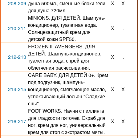
208-209
душа 500мл., сменные блоки гели
Х
Х
для душа 720мл.
MINIONS. ДЛЯ ДЕТЕЙ. Шампунь-
кондиционер, туалетная вода.
210-211
Х
.
Солнцезащитный крем для
детской кожи SPF50.
FROZEN II. AVENGERS. ДЛЯ
ДЕТЕЙ. Шампунь-кондиционер,
212-213
Х
.
туалетная вода, спрей для
облегчения расчесывания.
CARE BABY. ДЛЯ ДЕТЕЙ 0+. Крем
под подгузник, шампунь-
214-215
кондиционер, смягчающее масло,
Х
Х
успокаивающий лосьон "Сладкие
сны".
FOOT WORKS. Начни с пиллинга
для гладкости пяточек. Скраб для
216-217
Х
Х
ног, крем для ног, универсальный
крем для стоп с экстрактом мяты.