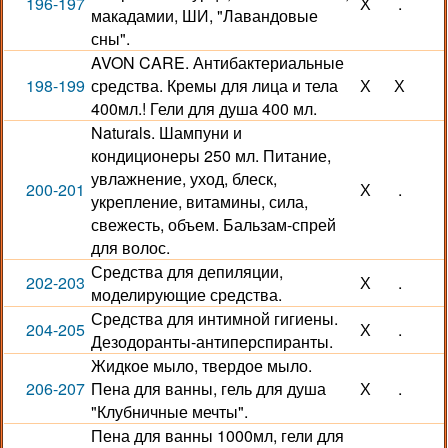
196-197
Х
.
макадамии, ШИ, "Лавандовые
сны".
AVON CARE. Антибактериальные
198-199
средства. Кремы для лица и тела
Х
Х
400мл.! Гели для душа 400 мл.
Naturals. Шампуни и
кондиционеры 250 мл. Питание,
увлажнение, уход, блеск,
200-201
Х
.
укрепление, витамины, сила,
свежесть, объем. Бальзам-спрей
для волос.
Средства для депиляции,
202-203
Х
.
моделирующие средства.
Средства для интимной гигиены.
204-205
Х
.
Дезодоранты-антиперспиранты.
Жидкое мыло, твердое мыло.
206-207
Пена для ванны, гель для душа
Х
.
"Клубничные мечты".
Пена для ванны 1000мл, гели для