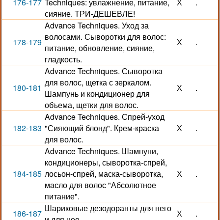
176-177
Techniques: увлажнение, питание,
Х
.
сияние. ТРИ-ДЕШЕВЛЕ!
Advance Techniques. Уход за
волосами. Сыворотки для волос:
178-179
Х
.
питание, обновление, сияние,
гладкость.
Advance Techniques. Сыворотка
для волос, щетка с зеркалом.
180-181
Х
.
Шампунь и кондиционер для
объема, щетки для волос.
Advance Techniques. Спрей-уход
182-183
"Сияющий блонд". Крем-краска
Х
.
для волос.
Advance Techniques. Шампуни,
кондиционеры, сыворотка-спрей,
184-185
лосьон-спрей, маска-сыворотка,
Х
.
масло для волос "Абсолютное
питание".
Шариковые дезодоранты для него
186-187
Х
.
и для нее.