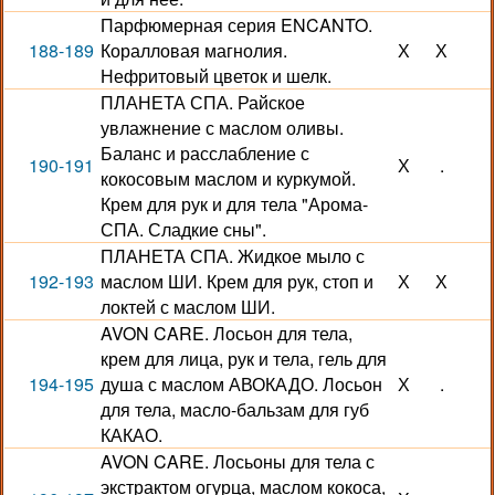
Парфюмерная серия ENCANTO.
188-189
Коралловая магнолия.
Х
Х
Нефритовый цветок и шелк.
ПЛАНЕТА СПА. Райское
увлажнение с маслом оливы.
Баланс и расслабление с
190-191
Х
.
кокосовым маслом и куркумой.
Крем для рук и для тела "Арома-
СПА. Сладкие сны".
ПЛАНЕТА СПА. Жидкое мыло с
192-193
маслом ШИ. Крем для рук, стоп и
Х
Х
локтей с маслом ШИ.
AVON CARE. Лосьон для тела,
крем для лица, рук и тела, гель для
194-195
душа с маслом АВОКАДО. Лосьон
Х
.
для тела, масло-бальзам для губ
КАКАО.
AVON CARE. Лосьоны для тела с
экстрактом огурца, маслом кокоса,