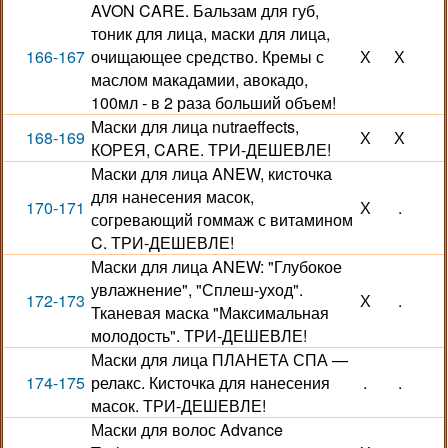
AVON CARE. Бальзам для губ,
тоник для лица, маски для лица,
166-167
очищающее средство. Кремы с
Х
Х
маслом макадамии, авокадо,
100мл - в 2 раза больший объем!
Маски для лица nutraeffects,
168-169
Х
Х
КОРЕЯ, CARE. ТРИ-ДЕШЕВЛЕ!
Маски для лица ANEW, кисточка
для нанесения масок,
170-171
Х
.
согревающий гоммаж с витамином
C. ТРИ-ДЕШЕВЛЕ!
Маски для лица ANEW: "Глубокое
увлажнение", "Сплеш-уход".
172-173
Х
.
Тканевая маска "Максимальная
молодость". ТРИ-ДЕШЕВЛЕ!
Маски для лица ПЛАНЕТА СПА —
174-175
релакс. Кисточка для нанесения
.
.
масок. ТРИ-ДЕШЕВЛЕ!
Маски для волос Advance