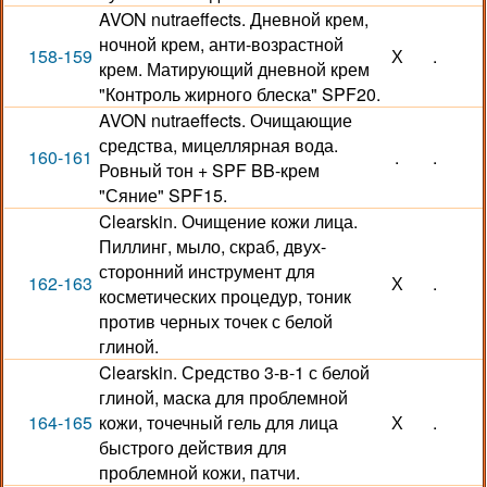
AVON nutraeffects. Дневной крем,
ночной крем, анти-возрастной
158-159
Х
.
крем. Матирующий дневной крем
"Контроль жирного блеска" SPF20.
AVON nutraeffects. Очищающие
средства, мицеллярная вода.
160-161
.
.
Ровный тон + SPF BB-крем
"Сяние" SPF15.
Clearskin. Очищение кожи лица.
Пиллинг, мыло, скраб, двух-
сторонний инструмент для
162-163
Х
.
косметических процедур, тоник
против черных точек с белой
глиной.
Clearskin. Средство 3-в-1 с белой
глиной, маска для проблемной
164-165
кожи, точечный гель для лица
Х
.
быстрого действия для
проблемной кожи, патчи.