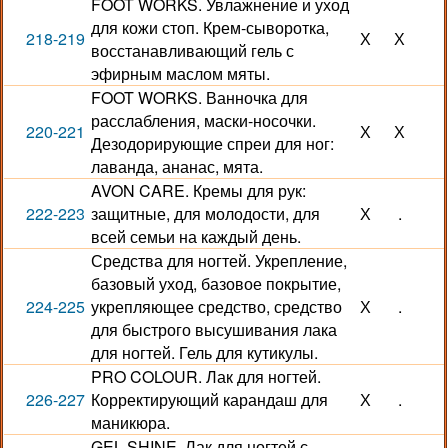
FOOT WORKS. Увлажнение и уход
для кожи стоп. Крем-сыворотка,
218-219
Х
Х
восстанавливающий гель с
эфирным маслом мяты.
FOOT WORKS. Ванночка для
расслабления, маски-носочки.
220-221
Х
Х
Дезодорирующие спреи для ног:
лаванда, ананас, мята.
AVON CARE. Кремы для рук:
222-223
защитные, для молодости, для
Х
.
всей семьи на каждый день.
Средства для ногтей. Укрепление,
базовый уход, базовое покрытие,
224-225
укрепляющее средство, средство
Х
.
для быстрого высушивания лака
для ногтей. Гель для кутикулы.
PRO COLOUR. Лак для ногтей.
226-227
Корректирующий карандаш для
Х
.
маникюра.
GEL SHINE. Лак для ногтей с