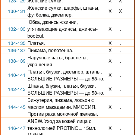
128-129
Женские сумки.
Х
Х
Женские сумки, шарфы, штаны,
130-131
Х
Х
футболка, джемпер.
Юбка, джинсы-скинни,
132-133
утягивающие джинсы, джинсы-
Х
.
bootcut.
134-135
Платья.
Х
.
136-137
Пижама, полотенца.
Х
.
Наручные часы, браслеты,
138-139
Х
.
украшения.
Платья, блузки, джемпер, штаны.
140-141
Х
.
БОЛЬШИЕ РАЗМЕРЫ — до 58-го.
Штаны, блузки, платья, блузки.
142-143
Х
.
БОЛЬШИЕ РАЗМЕРЫ — до 58-го.
Бижутерия, пижама, лосьон с
144-145
маслом макадамии. МИССИЯ.
Х
.
Против рака молочной железы.
ANEW. Уход за кожей лица с
146-147
технологией PROTINOL. 15мл.
Х
.
МИНИ!