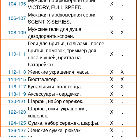
Мужская парфюмерная серия
104-105
Х
.
VICTORY, FULL SPEED.
Мужская парфюмерная серия
106-107
Х
.
SCENT, X-SERIES.
Мужские гели для душа,
108-109
Х
Х
дезодоранты-спреи.
Гели для бритья, бальзамы после
бритья, помазок, триммер для
110-111
Х
.
носа и ушей, бритва на
батарейках.
112-113
Женские украшения, часы.
Х
Х
114-115
Бюстгальтер.
Х
Х
116-117
Купальники, полотенца.
Х
Х
118-119
Аксессуары - сердечки.
Х
.
120-121
Шарфы, набор сережек.
Х
.
Шарфы, очки, украшения,
122-123
Х
.
кошелек.
124-125
Сумка, набор сережек, шарфы.
Х
.
126-127
Женские сумки, рюкзак.
Х
.