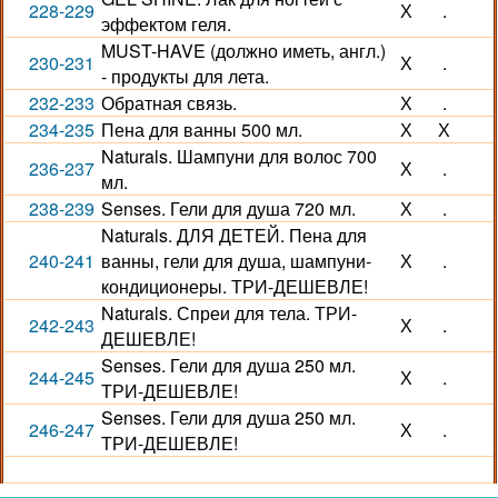
228-229
Х
.
эффектом геля.
MUST-HAVE (должно иметь, англ.)
230-231
Х
.
- продукты для лета.
232-233
Обратная связь.
Х
.
234-235
Пена для ванны 500 мл.
Х
Х
Naturals. Шампуни для волос 700
236-237
Х
.
мл.
238-239
Senses. Гели для душа 720 мл.
Х
.
Naturals. ДЛЯ ДЕТЕЙ. Пена для
240-241
ванны, гели для душа, шампуни-
Х
.
кондиционеры. ТРИ-ДЕШЕВЛЕ!
Naturals. Спреи для тела. ТРИ-
242-243
Х
.
ДЕШЕВЛЕ!
Senses. Гели для душа 250 мл.
244-245
Х
.
ТРИ-ДЕШЕВЛЕ!
Senses. Гели для душа 250 мл.
246-247
Х
.
ТРИ-ДЕШЕВЛЕ!