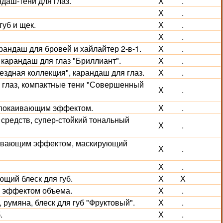
даш-тени для глаз.
Х
.
Х
.
губ и щек.
Х
.
Х
.
рандаш для бровей и хайлайтер 2-в-1.
Х
.
карандаш для глаз "Бриллиант".
Х
.
ездная коллекция", карандаш для глаз.
Х
.
я глаз, компактные тени "Совершенный
Х
.
спокаивающим эффектом.
Х
.
 средств, супер-стойкий тональный
Х
.
живающим эффектом, маскирующий
Х
.
Х
.
щий блеск для губ.
Х
Х
с эффектом объема.
Х
.
румяна, блеск для губ "Фруктовый".
Х
.
.
Х
.