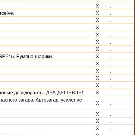
Х
.
ceive.
Х
.
Х
.
Х
.
Х
.
Х
.
Х
.
SPF15. Румяна-шарики.
Х
.
Х
.
Х
.
Х
.
Х
.
иковые дезодоранты. ДВА-ДЕШЕВЛЕ!
Х
.
асного загара. Автозагар, усиление
Х
.
Х
.
Х
.
Х
.