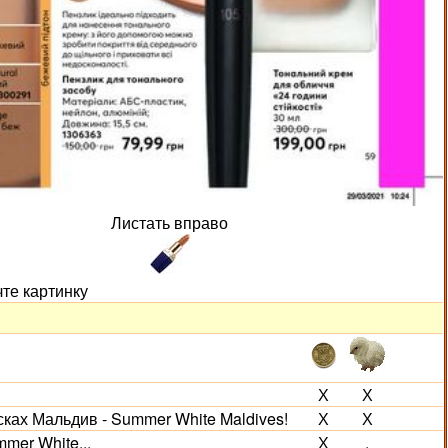
Листать вправо
чте картинку
Х
Х
сках Мальдив - Summer White Maldives!
Х
Х
mer White...
Х
.