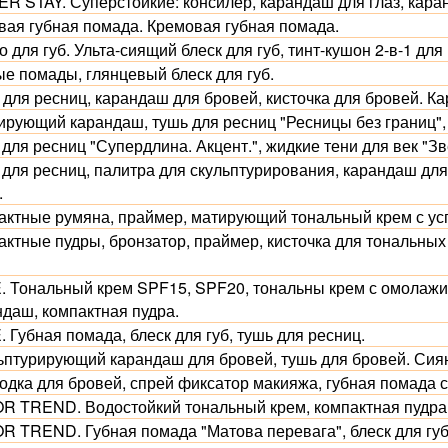
R STAY. Суперстойкие: консилер, карандаш для глаз, каран
вая губная помада. Кремовая губная помада.
 для губ. Ульта-сиящий блеск для губ, тинт-кушон 2-в-1 для 
ые помады, глянцевый блеск для губ.
 для ресниц, карандаш для бровей, кисточка для бровей. Ка
ирующий карандаш, тушь для ресниц "Ресницы без границ", 
для ресниц "Супердлина. Акцент.", жидкие тени для век "Зв
 для ресниц, палитра для скульптурирования, карандаш дл
.
актные румяна, праймер, матирующий тональный крем с у
актные пудры, бронзатор, праймер, кисточка для тональных
.
. Тональный крем SPF15, SPF20, тональны крем с омола
ндаш, компактная пудра.
 Губная помада, блеск для губ, тушь для ресниц.
ьптурирующий карандаш для бровей, тушь для бровей. Сияю
одка для бровей, спрей фиксатор макияжа, губная помада 
R TREND. Водостойкий тональный крем, компактная пудра, 
R TREND. Губная помада "Матова перевага", блеск для губ