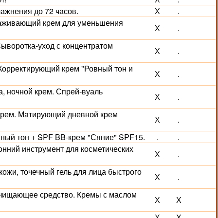
лажнения до 72 часов.
Х
.
лаживающий крем для уменьшения
Х
.
 Сыворотка-уход с концентратом
Х
.
 Корректирующий крем "Ровный тон и
Х
.
, ночной крем. Спрей-вуаль
Х
.
й крем. Матирующий дневной крем
Х
.
вный тон + SPF BB-крем "Сяние" SPF15.
.
.
ронний инструмент для косметических
Х
.
 кожи, точечный гель для лица быстрого
Х
.
 очищающее средство. Кремы с маслом
Х
Х
Х
Х