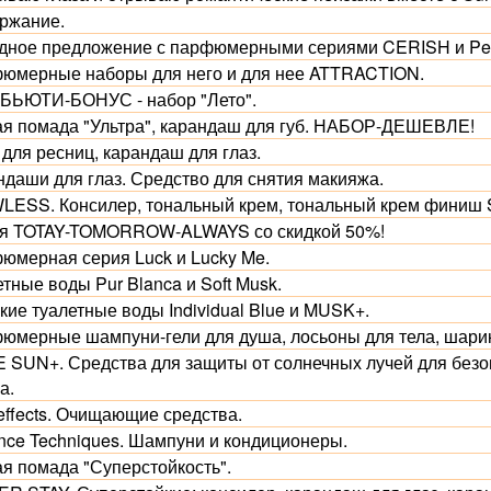
ржание.
дное предложение с парфюмерными сериями CERISH и Per
юмерные наборы для него и для нее ATTRACTION.
 БЬЮТИ-БОНУС - набор "Лето".
ая помада "Ультра", карандаш для губ. НАБОР-ДЕШЕВЛЕ!
для ресниц, карандаш для глаз.
ндаши для глаз. Средство для снятия макияжа.
LESS. Консилер, тональный крем, тональный крем финиш 
я TOTAY-TOMORROW-ALWAYS со скидкой 50%!
юмерная серия Luck и Lucky Me.
тные воды Pur Blanca и Soft Musk.
кие туалетные воды Individual Blue и MUSK+.
юмерные шампуни-гели для душа, лосьоны для тела, шар
 SUN+. Средства для защиты от солнечных лучей для безоп
а.
effects. Очищающие средства.
nce Techniques. Шампуни и кондиционеры.
ая помада "Суперстойкость".