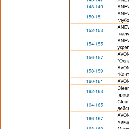
148-149
ANEW.
ANEW
150-151
глуб
ANEW
152-153
гиал
ANEW
154-155
укре
AVON
156-157
"Охл
AVON
158-159
"Кон
160-161
AVON
Clear
162-163
проце
Clear
164-165
дейс
AVON
166-167
макад
168-169
Маск