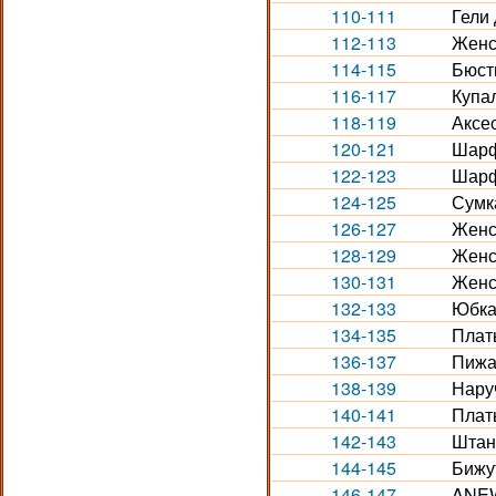
110-111
Гели 
112-113
Женс
114-115
Бюст
116-117
Купа
118-119
Аксес
120-121
Шарф
122-123
Шарф
124-125
Сумк
126-127
Женс
128-129
Женс
130-131
Женс
132-133
Юбка
134-135
Плат
136-137
Пижа
138-139
Нару
140-141
Плат
142-143
Штан
144-145
Бижу
146-147
ANEW