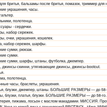
для бритья, бальзамы после бритья, помазок, триммер для 
кие украшения, часы.
гальтер.
льники, полотенца.
суары - сердечки.
ы, набор сережек.
ы, очки, украшения, кошелек.
а, набор сережек, шарфы.
кие сумки, рюкзак.
кие сумки.
кие сумки, шарфы, штаны, футболка, джемпер.
, джинсы-скинни, утягивающие джинсы, джинсы-bootcut.
ья.
ма, полотенца.
чные часы, браслеты, украшения.
ья, блузки, джемпер, штаны. БОЛЬШИЕ РАЗМЕРЫ — до 58-
ы, блузки, платья, блузки. БОЛЬШИЕ РАЗМЕРЫ — до 58-го.
терия, пижама, лосьон с маслом макадамии. МИССИЯ. Про
. Уход за кожей лица с технологией PROTINOL. 15мл. МИН