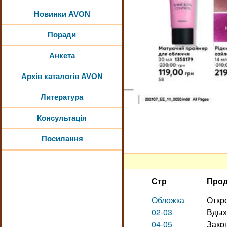
Новинки AVON
Поради
Анкета
Архів каталогів AVON
Литература
Консультація
Посилання
Стр
Прод
Обложка
Откр
02-03
Вдыха
04-05
Закр