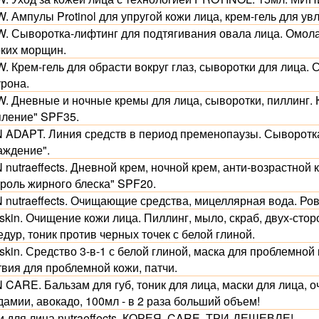
 Ампулы Protinol для упругой кожи лица, крем-гель для ув
. Сыворотка-лифтинг для подтягивания овала лица. Омо
оких морщин.
. Крем-гель для обрасти вокруг глаз, сыворотки для лица.
урона.
. Дневные и ночные кремы для лица, сыворотки, пиллинг.
пление" SPF35.
 ADAPT. Линия средств в период пременопаузы. Сыворотка
аждение".
 nutraeffects. Дневной крем, ночной крем, анти-возрастно
троль жирного блеска" SPF20.
 nutraeffects. Очищающие средства, мицеллярная вода. Ро
skin. Очищение кожи лица. Пиллинг, мыло, скраб, двух-сто
дур, тоник против черных точек с белой глиной.
skin. Средство 3-в-1 с белой глиной, маска для проблемной
твия для проблемной кожи, патчи.
 CARE. Бальзам для губ, тоник для лица, маски для лица,
амии, авокадо, 100мл - в 2 раза больший объем!
и для лица nutraeffects, КОРЕЯ, CARE. ТРИ-ДЕШЕВЛЕ!