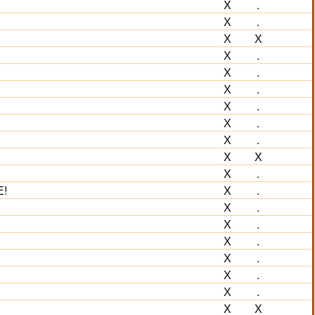
Х
.
Х
.
Х
Х
Х
.
Х
.
Х
.
Х
.
Х
.
Х
.
Х
Х
Х
.
Е!
Х
.
Х
.
Х
.
Х
.
Х
.
Х
.
Х
.
Х
Х