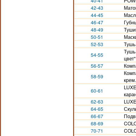
40-41
POWE
42-43
Мато
44-45
Масло
46-47
Губн
48-49
Туши
50-51
Маск
52-53
Тушь 
Тушь
54-55
цвет"
56-57
Комп
Комп
58-59
крем
LUXE
60-61
кара
62-63
LUXE.
64-65
Скул
66-67
Подв
68-69
COLO
70-71
COLO