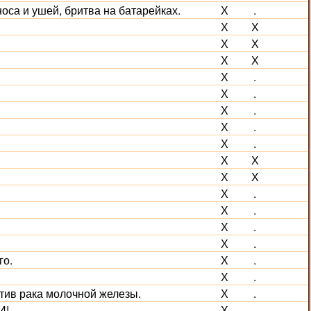
носа и ушей, бритва на батарейках.
Х
.
Х
Х
Х
Х
Х
Х
Х
.
Х
.
Х
.
Х
.
Х
.
Х
Х
Х
Х
Х
.
Х
.
Х
.
Х
.
го.
Х
.
Х
.
тив рака молочной железы.
Х
.
И!
Х
.