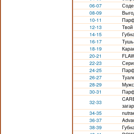
06-07
Соде
08-09
Выго
10-11
Парф
12-13
Твой
14-15
Губн
16-17
Тушь 
18-19
Кара
20-21
FLAW
22-23
Сери
24-25
Парф
26-27
Туале
28-29
Мужс
30-31
Парф
CARE
32-33
загар
34-35
nutra
36-37
Adva
38-39
Губн