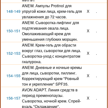
ANEW. Ампулы Protinol для
148-149
упругой кожи лица, крем-гель для
Х
.
увлажнения до 72 часов.
ANEW. Сыворотка-лифтинг для
подтягивания овала лица.
150-151
Х
.
Омолаживающий крем для
уменьшения глубоких морщин.
ANEW. Крем-гель для обрасти
вокруг глаз, сыворотки для лица.
152-153
Х
.
Сыворотка-уход с концентратом
гиалурона.
ANEW. Дневные и ночные кремы
для лица, сыворотки, пиллинг.
154-155
Х
.
Корректирующий крем "Ровный
тон и укрепление" SPF35.
AVON ADAPT. Линия средств в
период пременопаузы.
156-157
Х
.
Сыворотка, ночной крем. Спрей-
вуаль "Охлаждение".