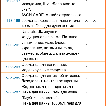
196-197
Х
.
макадамии, ШИ, "Лавандовые
сны".
AVON CARE. Антибактериальные
198-199
средства. Кремы для лица и тела
Х
Х
400мл.! Гели для душа 400 мл.
Naturals. Шампуни и
кондиционеры 250 мл. Питание,
увлажнение, уход, блеск,
200-201
Х
.
укрепление, витамины, сила,
свежесть, объем. Бальзам-спрей
для волос.
Средства для депиляции,
202-203
Х
.
моделирующие средства.
Средства для интимной гигиены.
204-205
Х
.
Дезодоранты-антиперспиранты.
Жидкое мыло, твердое мыло.
206-207
Пена для ванны, гель для душа
Х
.
"Клубничные мечты".
Пена для ванны 1000мл, гели для