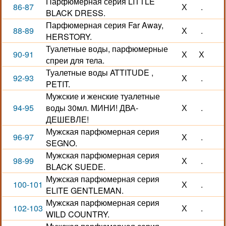
Парфюмерная серия LITTLE
86-87
Х
.
BLACK DRESS.
Парфюмерная серия Far Away,
88-89
Х
.
HERSTORY.
Туалетные воды, парфюмерные
90-91
Х
Х
спреи для тела.
Туалетные воды ATTITUDE ,
92-93
Х
.
PETIT.
Мужские и женские туалетные
94-95
воды 30мл. МИНИ! ДВА-
Х
.
ДЕШЕВЛЕ!
Мужская парфюмерная серия
96-97
Х
.
SEGNO.
Мужская парфюмерная серия
98-99
Х
.
BLACK SUEDE.
Мужская парфюмерная серия
100-101
Х
.
ELITE GENTLEMAN.
Мужская парфюмерная серия
102-103
Х
.
WILD COUNTRY.