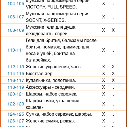
Мужская парфюмерная серия
104-105
Х
.
VICTORY, FULL SPEED.
Мужская парфюмерная серия
106-107
Х
.
SCENT, X-SERIES.
Мужские гели для душа,
108-109
Х
Х
дезодоранты-спреи.
Гели для бритья, бальзамы после
бритья, помазок, триммер для
110-111
Х
.
носа и ушей, бритва на
батарейках.
112-113
Женские украшения, часы.
Х
Х
114-115
Бюстгальтер.
Х
Х
116-117
Купальники, полотенца.
Х
Х
118-119
Аксессуары - сердечки.
Х
.
120-121
Шарфы, набор сережек.
Х
.
Шарфы, очки, украшения,
122-123
Х
.
кошелек.
124-125
Сумка, набор сережек, шарфы.
Х
.
126-127
Женские сумки, рюкзак.
Х
.