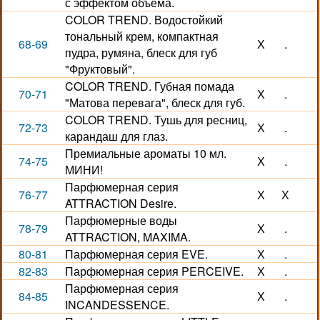
с эффектом объема.
COLOR TREND. Водостойкий
тональный крем, компактная
68-69
Х
.
пудра, румяна, блеск для губ
"Фруктовый".
COLOR TREND. Губная помада
70-71
Х
.
"Матова перевага", блеск для губ.
COLOR TREND. Тушь для ресниц,
72-73
Х
.
карандаш для глаз.
Премиальные ароматы 10 мл.
74-75
Х
.
МИНИ!
Парфюмерная серия
76-77
Х
Х
ATTRACTION Desire.
Парфюмерные воды
78-79
Х
.
ATTRACTION, MAXIMA.
80-81
Парфюмерная серия EVE.
Х
.
82-83
Парфюмерная серия PERCEIVE.
Х
.
Парфюмерная серия
84-85
Х
.
INCANDESSENCE.