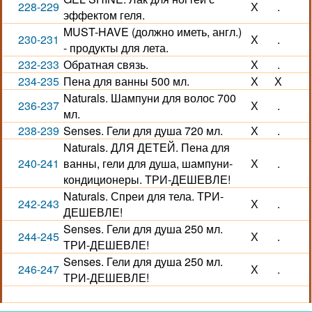
228-229
Х
.
эффектом геля.
MUST-HAVE (должно иметь, англ.)
230-231
Х
.
- продукты для лета.
232-233
Обратная связь.
Х
.
234-235
Пена для ванны 500 мл.
Х
Х
Naturals. Шампуни для волос 700
236-237
Х
.
мл.
238-239
Senses. Гели для душа 720 мл.
Х
.
Naturals. ДЛЯ ДЕТЕЙ. Пена для
240-241
ванны, гели для душа, шампуни-
Х
.
кондиционеры. ТРИ-ДЕШЕВЛЕ!
Naturals. Спреи для тела. ТРИ-
242-243
Х
.
ДЕШЕВЛЕ!
Senses. Гели для душа 250 мл.
244-245
Х
.
ТРИ-ДЕШЕВЛЕ!
Senses. Гели для душа 250 мл.
246-247
Х
.
ТРИ-ДЕШЕВЛЕ!