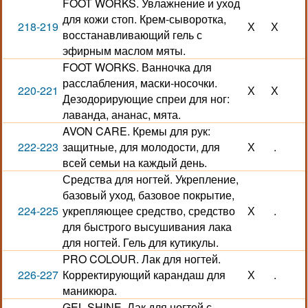
FOOT WORKS. Увлажнение и уход
для кожи стоп. Крем-сыворотка,
218-219
Х
Х
восстанавливающий гель с
эфирным маслом мяты.
FOOT WORKS. Ванночка для
расслабления, маски-носочки.
220-221
Х
Х
Дезодорирующие спреи для ног:
лаванда, ананас, мята.
AVON CARE. Кремы для рук:
222-223
защитные, для молодости, для
Х
.
всей семьи на каждый день.
Средства для ногтей. Укрепление,
базовый уход, базовое покрытие,
224-225
укрепляющее средство, средство
Х
.
для быстрого высушивания лака
для ногтей. Гель для кутикулы.
PRO COLOUR. Лак для ногтей.
226-227
Корректирующий карандаш для
Х
.
маникюра.
GEL SHINE. Лак для ногтей с