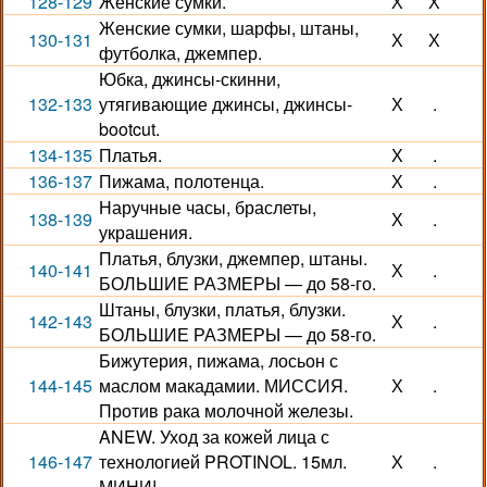
128-129
Женские сумки.
Х
Х
Женские сумки, шарфы, штаны,
130-131
Х
Х
футболка, джемпер.
Юбка, джинсы-скинни,
132-133
утягивающие джинсы, джинсы-
Х
.
bootcut.
134-135
Платья.
Х
.
136-137
Пижама, полотенца.
Х
.
Наручные часы, браслеты,
138-139
Х
.
украшения.
Платья, блузки, джемпер, штаны.
140-141
Х
.
БОЛЬШИЕ РАЗМЕРЫ — до 58-го.
Штаны, блузки, платья, блузки.
142-143
Х
.
БОЛЬШИЕ РАЗМЕРЫ — до 58-го.
Бижутерия, пижама, лосьон с
144-145
маслом макадамии. МИССИЯ.
Х
.
Против рака молочной железы.
ANEW. Уход за кожей лица с
146-147
технологией PROTINOL. 15мл.
Х
.
МИНИ!