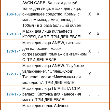
AVON CARE. Бальзам для губ,
тоник для лица, маски для лица,
166-167
очищающее средство. Кремы с
Х
Х
маслом макадамии, авокадо,
100мл - в 2 раза больший объем!
Маски для лица nutraeffects,
168-169
Х
Х
КОРЕЯ, CARE. ТРИ-ДЕШЕВЛЕ!
Маски для лица ANEW, кисточка
для нанесения масок,
170-171
Х
.
согревающий гоммаж с витамином
C. ТРИ-ДЕШЕВЛЕ!
Маски для лица ANEW: "Глубокое
увлажнение", "Сплеш-уход".
172-173
Х
.
Тканевая маска "Максимальная
молодость". ТРИ-ДЕШЕВЛЕ!
Маски для лица ПЛАНЕТА СПА —
174-175
релакс. Кисточка для нанесения
.
.
масок. ТРИ-ДЕШЕВЛЕ!
Маски для волос Advance