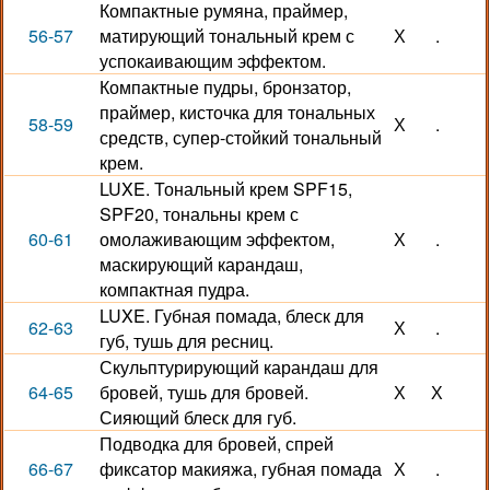
Компактные румяна, праймер,
56-57
матирующий тональный крем с
Х
.
успокаивающим эффектом.
Компактные пудры, бронзатор,
праймер, кисточка для тональных
58-59
Х
.
средств, супер-стойкий тональный
крем.
LUXE. Тональный крем SPF15,
SPF20, тональны крем с
60-61
омолаживающим эффектом,
Х
.
маскирующий карандаш,
компактная пудра.
LUXE. Губная помада, блеск для
62-63
Х
.
губ, тушь для ресниц.
Скульптурирующий карандаш для
64-65
бровей, тушь для бровей.
Х
Х
Сияющий блеск для губ.
Подводка для бровей, спрей
66-67
фиксатор макияжа, губная помада
Х
.