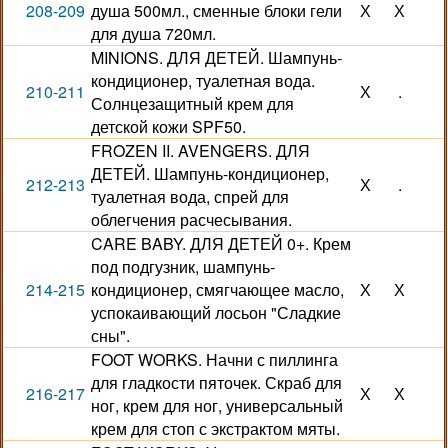
208-209
душа 500мл., сменные блоки гели
Х
Х
для душа 720мл.
MINIONS. ДЛЯ ДЕТЕЙ. Шампунь-
кондиционер, туалетная вода.
210-211
Х
.
Солнцезащитный крем для
детской кожи SPF50.
FROZEN II. AVENGERS. ДЛЯ
ДЕТЕЙ. Шампунь-кондиционер,
212-213
Х
.
туалетная вода, спрей для
облегчения расчесывания.
CARE BABY. ДЛЯ ДЕТЕЙ 0+. Крем
под подгузник, шампунь-
214-215
кондиционер, смягчающее масло,
Х
Х
успокаивающий лосьон "Сладкие
сны".
FOOT WORKS. Начни с пиллинга
для гладкости пяточек. Скраб для
216-217
Х
Х
ног, крем для ног, универсальный
крем для стоп с экстрактом мяты.