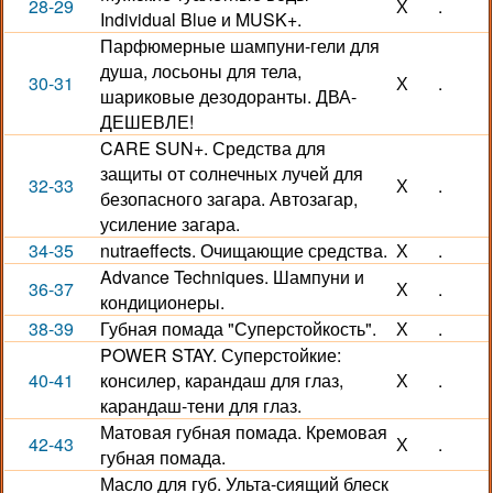
28-29
Х
.
Individual Blue и MUSK+.
Парфюмерные шампуни-гели для
душа, лосьоны для тела,
30-31
Х
.
шариковые дезодоранты. ДВА-
ДЕШЕВЛЕ!
CARE SUN+. Средства для
защиты от солнечных лучей для
32-33
Х
.
безопасного загара. Автозагар,
усиление загара.
34-35
nutraeffects. Очищающие средства.
Х
.
Advance Techniques. Шампуни и
36-37
Х
.
кондиционеры.
38-39
Губная помада "Суперстойкость".
Х
.
POWER STAY. Суперстойкие:
40-41
консилер, карандаш для глаз,
Х
.
карандаш-тени для глаз.
Матовая губная помада. Кремовая
42-43
Х
.
губная помада.
Масло для губ. Ульта-сиящий блеск