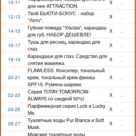
10-11
Х
.
для нее ATTRACTION.
Твой БЬЮТИ-БОНУС - набор
12-13
Х
.
"Лето".
Губная помада "Ультра", карандаш
14-15
Х
.
для губ. НАБОР-ДЕШЕВЛЕ!
Тушь для ресниц, карандаш для
16-17
Х
.
глаз.
Карандаши для глаз. Средство для
18-19
Х
.
снятия макияжа.
FLAWLESS. Консилер, тональный
20-21
крем, тональный крем финиш
Х
.
SPF15. Румяна-шарики.
Серия TOTAY-TOMORROW-
22-23
Х
.
ALWAYS со скидкой 50%!
Парфюмерная серия Luck и Lucky
24-25
Х
.
Me.
Туалетные воды Pur Blanca и Soft
26-27
Х
.
Musk.
Мужские туалетные воды