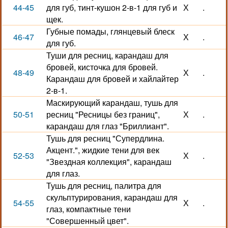
44-45
для губ, тинт-кушон 2-в-1 для губ и
Х
.
щек.
Губные помады, глянцевый блеск
46-47
Х
.
для губ.
Туши для ресниц, карандаш для
бровей, кисточка для бровей.
48-49
Х
.
Карандаш для бровей и хайлайтер
2-в-1.
Маскирующий карандаш, тушь для
50-51
ресниц "Ресницы без границ",
Х
.
карандаш для глаз "Бриллиант".
Тушь для ресниц "Супердлина.
Акцент.", жидкие тени для век
52-53
Х
.
"Звездная коллекция", карандаш
для глаз.
Тушь для ресниц, палитра для
скульптурирования, карандаш для
54-55
Х
.
глаз, компактные тени
"Совершенный цвет".