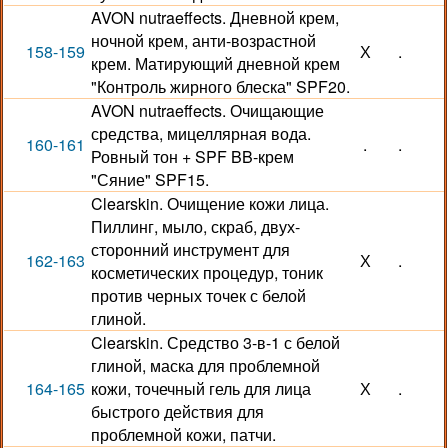
AVON nutraeffects. Дневной крем,
ночной крем, анти-возрастной
158-159
Х
.
крем. Матирующий дневной крем
"Контроль жирного блеска" SPF20.
AVON nutraeffects. Очищающие
средства, мицеллярная вода.
160-161
.
.
Ровный тон + SPF BB-крем
"Сяние" SPF15.
Clearskin. Очищение кожи лица.
Пиллинг, мыло, скраб, двух-
сторонний инструмент для
162-163
Х
.
косметических процедур, тоник
против черных точек с белой
глиной.
Clearskin. Средство 3-в-1 с белой
глиной, маска для проблемной
164-165
кожи, точечный гель для лица
Х
.
быстрого действия для
проблемной кожи, патчи.