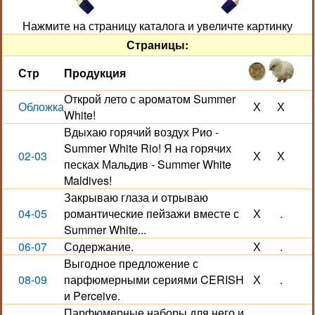
Нажмите на страницу каталога и увеличте картинку
Страницы:
Стр
Продукция
Открой лето с ароматом Summer
Обложка
Х
Х
White!
Вдыхаю горячий воздух Рио -
Summer White Rio! Я на горячих
02-03
Х
Х
песках Мальдив - Summer White
Maldives!
Закрываю глаза и отрываю
04-05
романтические пейзажи вместе с
Х
.
Summer White...
06-07
Содержание.
Х
.
Выгодное предложение с
08-09
парфюмерными сериями CERISH
Х
.
и Perceive.
Парфюмерные наборы для него и