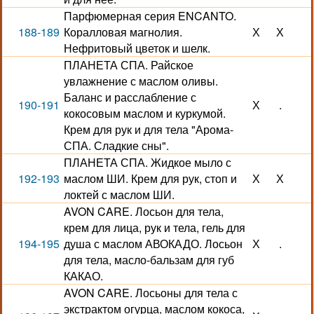
Парфюмерная серия ENCANTO.
188-189
Коралловая магнолия.
Х
Х
Нефритовый цветок и шелк.
ПЛАНЕТА СПА. Райское
увлажнение с маслом оливы.
Баланс и расслабление с
190-191
Х
.
кокосовым маслом и куркумой.
Крем для рук и для тела "Арома-
СПА. Сладкие сны".
ПЛАНЕТА СПА. Жидкое мыло с
192-193
маслом ШИ. Крем для рук, стоп и
Х
Х
локтей с маслом ШИ.
AVON CARE. Лосьон для тела,
крем для лица, рук и тела, гель для
194-195
душа с маслом АВОКАДО. Лосьон
Х
.
для тела, масло-бальзам для губ
КАКАО.
AVON CARE. Лосьоны для тела с
экстрактом огурца, маслом кокоса,