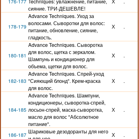
176-177
Techniques: увлажнение, питание,
Х
.
сияние. ТРИ-ДЕШЕВЛЕ!
Advance Techniques. Уход за
волосами. Сыворотки для волос:
178-179
Х
.
питание, обновление, сияние,
гладкость.
Advance Techniques. Сыворотка
для волос, щетка с зеркалом.
180-181
Х
.
Шампунь и кондиционер для
объема, щетки для волос.
Advance Techniques. Спрей-уход
182-183
"Сияющий блонд". Крем-краска
Х
.
для волос.
Advance Techniques. Шампуни,
кондиционеры, сыворотка-спрей,
184-185
лосьон-спрей, маска-сыворотка,
Х
.
масло для волос "Абсолютное
питание".
Шариковые дезодоранты для него
186-187
Х
.
и для нее.