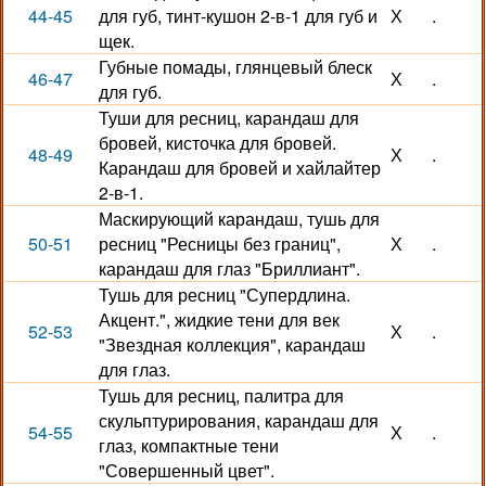
44-45
для губ, тинт-кушон 2-в-1 для губ и
Х
.
щек.
Губные помады, глянцевый блеск
46-47
Х
.
для губ.
Туши для ресниц, карандаш для
бровей, кисточка для бровей.
48-49
Х
.
Карандаш для бровей и хайлайтер
2-в-1.
Маскирующий карандаш, тушь для
50-51
ресниц "Ресницы без границ",
Х
.
карандаш для глаз "Бриллиант".
Тушь для ресниц "Супердлина.
Акцент.", жидкие тени для век
52-53
Х
.
"Звездная коллекция", карандаш
для глаз.
Тушь для ресниц, палитра для
скульптурирования, карандаш для
54-55
Х
.
глаз, компактные тени
"Совершенный цвет".