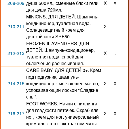
208-209
душа 500мл., сменные блоки гели
Х
Х
для душа 720мл.
MINIONS. ДЛЯ ДЕТЕЙ. Шампунь-
кондиционер, туалетная вода.
210-211
Х
.
Солнцезащитный крем для
детской кожи SPF50.
FROZEN II. AVENGERS. ДЛЯ
ДЕТЕЙ. Шампунь-кондиционер,
212-213
Х
.
туалетная вода, спрей для
облегчения расчесывания.
CARE BABY. ДЛЯ ДЕТЕЙ 0+. Крем
под подгузник, шампунь-
214-215
кондиционер, смягчающее масло,
Х
Х
успокаивающий лосьон "Сладкие
сны".
FOOT WORKS. Начни с пиллинга
для гладкости пяточек. Скраб для
216-217
Х
Х
ног, крем для ног, универсальный
крем для стоп с экстрактом мяты.