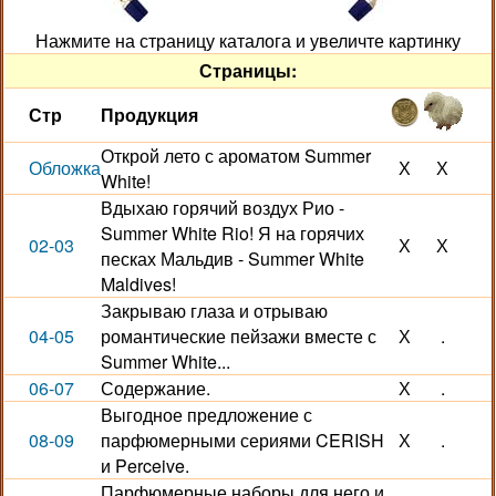
Нажмите на страницу каталога и увеличте картинку
Страницы:
Стр
Продукция
Открой лето с ароматом Summer
Обложка
Х
Х
White!
Вдыхаю горячий воздух Рио -
Summer White Rio! Я на горячих
02-03
Х
Х
песках Мальдив - Summer White
Maldives!
Закрываю глаза и отрываю
04-05
романтические пейзажи вместе с
Х
.
Summer White...
06-07
Содержание.
Х
.
Выгодное предложение с
08-09
парфюмерными сериями CERISH
Х
.
и Perceive.
Парфюмерные наборы для него и