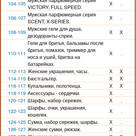
Мужская парфюмерная серия
104-105
Х
.
VICTORY, FULL SPEED.
Мужская парфюмерная серия
106-107
Х
.
SCENT, X-SERIES.
Мужские гели для душа,
108-109
Х
Х
дезодоранты-спреи.
Гели для бритья, бальзамы после
бритья, помазок, триммер для
110-111
Х
.
носа и ушей, бритва на
батарейках.
112-113
Женские украшения, часы.
Х
Х
114-115
Бюстгальтер.
Х
Х
116-117
Купальники, полотенца.
Х
Х
118-119
Аксессуары - сердечки.
Х
.
120-121
Шарфы, набор сережек.
Х
.
Шарфы, очки, украшения,
122-123
Х
.
кошелек.
124-125
Сумка, набор сережек, шарфы.
Х
.
126-127
Женские сумки, рюкзак.
Х
.