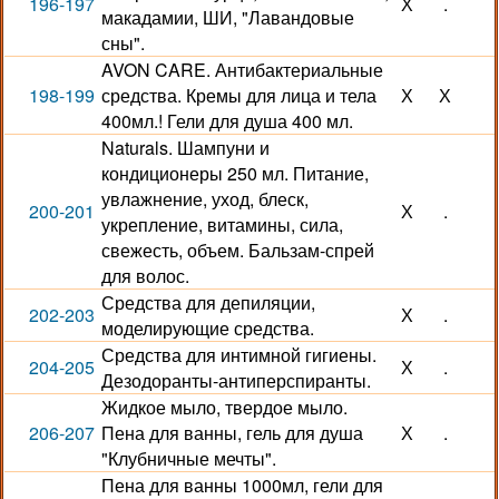
196-197
Х
.
макадамии, ШИ, "Лавандовые
сны".
AVON CARE. Антибактериальные
198-199
средства. Кремы для лица и тела
Х
Х
400мл.! Гели для душа 400 мл.
Naturals. Шампуни и
кондиционеры 250 мл. Питание,
увлажнение, уход, блеск,
200-201
Х
.
укрепление, витамины, сила,
свежесть, объем. Бальзам-спрей
для волос.
Средства для депиляции,
202-203
Х
.
моделирующие средства.
Средства для интимной гигиены.
204-205
Х
.
Дезодоранты-антиперспиранты.
Жидкое мыло, твердое мыло.
206-207
Пена для ванны, гель для душа
Х
.
"Клубничные мечты".
Пена для ванны 1000мл, гели для