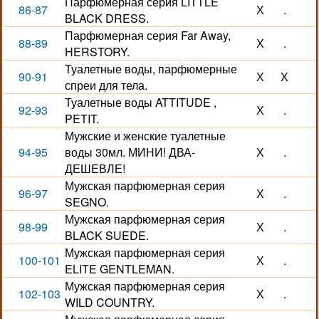
Парфюмерная серия LITTLE
86-87
Х
.
BLACK DRESS.
Парфюмерная серия Far Away,
88-89
Х
.
HERSTORY.
Туалетные воды, парфюмерные
90-91
Х
Х
спреи для тела.
Туалетные воды ATTITUDE ,
92-93
Х
.
PETIT.
Мужские и женские туалетные
94-95
воды 30мл. МИНИ! ДВА-
Х
.
ДЕШЕВЛЕ!
Мужская парфюмерная серия
96-97
Х
.
SEGNO.
Мужская парфюмерная серия
98-99
Х
.
BLACK SUEDE.
Мужская парфюмерная серия
100-101
Х
.
ELITE GENTLEMAN.
Мужская парфюмерная серия
102-103
Х
.
WILD COUNTRY.