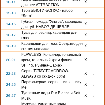
10-11
Х
.
для нее ATTRACTION.
Твой БЬЮТИ-БОНУС - набор
12-13
Х
.
"Лето".
Губная помада "Ультра", карандаш
14-15
Х
.
для губ. НАБОР-ДЕШЕВЛЕ!
Тушь для ресниц, карандаш для
16-17
Х
.
глаз.
Карандаши для глаз. Средство для
18-19
Х
.
снятия макияжа.
FLAWLESS. Консилер, тональный
20-21
крем, тональный крем финиш
Х
.
SPF15. Румяна-шарики.
Серия TOTAY-TOMORROW-
22-23
Х
.
ALWAYS со скидкой 50%!
Парфюмерная серия Luck и Lucky
24-25
Х
.
Me.
Туалетные воды Pur Blanca и Soft
26-27
Х
.
Musk.
Мужские туалетные воды