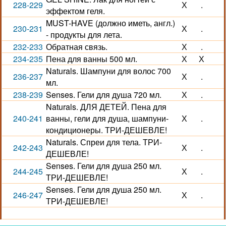
228-229
Х
.
эффектом геля.
MUST-HAVE (должно иметь, англ.)
230-231
Х
.
- продукты для лета.
232-233
Обратная связь.
Х
.
234-235
Пена для ванны 500 мл.
Х
Х
Naturals. Шампуни для волос 700
236-237
Х
.
мл.
238-239
Senses. Гели для душа 720 мл.
Х
.
Naturals. ДЛЯ ДЕТЕЙ. Пена для
240-241
ванны, гели для душа, шампуни-
Х
.
кондиционеры. ТРИ-ДЕШЕВЛЕ!
Naturals. Спреи для тела. ТРИ-
242-243
Х
.
ДЕШЕВЛЕ!
Senses. Гели для душа 250 мл.
244-245
Х
.
ТРИ-ДЕШЕВЛЕ!
Senses. Гели для душа 250 мл.
246-247
Х
.
ТРИ-ДЕШЕВЛЕ!