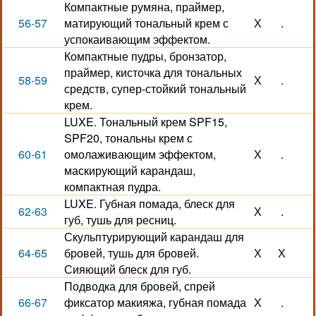
Компактные румяна, праймер,
56-57
матирующий тональный крем с
Х
.
успокаивающим эффектом.
Компактные пудры, бронзатор,
праймер, кисточка для тональных
58-59
Х
.
средств, супер-стойкий тональный
крем.
LUXE. Тональный крем SPF15,
SPF20, тональны крем с
60-61
омолаживающим эффектом,
Х
.
маскирующий карандаш,
компактная пудра.
LUXE. Губная помада, блеск для
62-63
Х
.
губ, тушь для ресниц.
Скульптурирующий карандаш для
64-65
бровей, тушь для бровей.
Х
Х
Сияющий блеск для губ.
Подводка для бровей, спрей
66-67
фиксатор макияжа, губная помада
Х
.