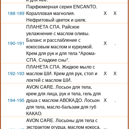
Парфюмерная серия ENCANTO.
188-189
Коралловая магнолия.
Х
Х
Нефритовый цветок и шелк.
ПЛАНЕТА СПА. Райское
увлажнение с маслом оливы.
Баланс и расслабление с
190-191
Х
.
кокосовым маслом и куркумой.
Крем для рук и для тела "Арома-
СПА. Сладкие сны".
ПЛАНЕТА СПА. Жидкое мыло с
192-193
маслом ШИ. Крем для рук, стоп и
Х
Х
локтей с маслом ШИ.
AVON CARE. Лосьон для тела,
крем для лица, рук и тела, гель для
194-195
душа с маслом АВОКАДО. Лосьон
Х
.
для тела, масло-бальзам для губ
КАКАО.
AVON CARE. Лосьоны для тела с
экстрактом огурца, маслом кокоса,