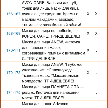
AVON CARE. Бальзам для губ,
тоник для лица, маски для лица,
166-167
очищающее средство. Кремы с
Х
Х
маслом макадамии, авокадо,
100мл - в 2 раза больший объем!
Маски для лица nutraeffects,
168-169
Х
Х
КОРЕЯ, CARE. ТРИ-ДЕШЕВЛЕ!
Маски для лица ANEW, кисточка
для нанесения масок,
170-171
Х
.
согревающий гоммаж с витамином
C. ТРИ-ДЕШЕВЛЕ!
Маски для лица ANEW: "Глубокое
увлажнение", "Сплеш-уход".
172-173
Х
.
Тканевая маска "Максимальная
молодость". ТРИ-ДЕШЕВЛЕ!
Маски для лица ПЛАНЕТА СПА —
174-175
релакс. Кисточка для нанесения
.
.
масок. ТРИ-ДЕШЕВЛЕ!
Маски для волос Advance