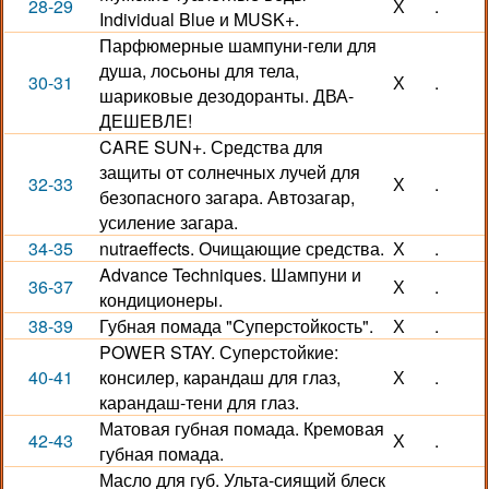
28-29
Х
.
Individual Blue и MUSK+.
Парфюмерные шампуни-гели для
душа, лосьоны для тела,
30-31
Х
.
шариковые дезодоранты. ДВА-
ДЕШЕВЛЕ!
CARE SUN+. Средства для
защиты от солнечных лучей для
32-33
Х
.
безопасного загара. Автозагар,
усиление загара.
34-35
nutraeffects. Очищающие средства.
Х
.
Advance Techniques. Шампуни и
36-37
Х
.
кондиционеры.
38-39
Губная помада "Суперстойкость".
Х
.
POWER STAY. Суперстойкие:
40-41
консилер, карандаш для глаз,
Х
.
карандаш-тени для глаз.
Матовая губная помада. Кремовая
42-43
Х
.
губная помада.
Масло для губ. Ульта-сиящий блеск