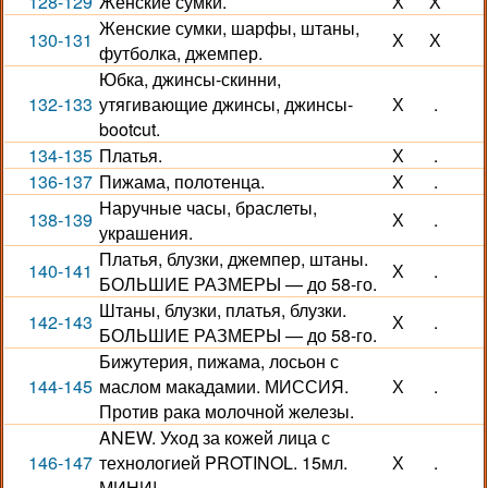
128-129
Женские сумки.
Х
Х
Женские сумки, шарфы, штаны,
130-131
Х
Х
футболка, джемпер.
Юбка, джинсы-скинни,
132-133
утягивающие джинсы, джинсы-
Х
.
bootcut.
134-135
Платья.
Х
.
136-137
Пижама, полотенца.
Х
.
Наручные часы, браслеты,
138-139
Х
.
украшения.
Платья, блузки, джемпер, штаны.
140-141
Х
.
БОЛЬШИЕ РАЗМЕРЫ — до 58-го.
Штаны, блузки, платья, блузки.
142-143
Х
.
БОЛЬШИЕ РАЗМЕРЫ — до 58-го.
Бижутерия, пижама, лосьон с
144-145
маслом макадамии. МИССИЯ.
Х
.
Против рака молочной железы.
ANEW. Уход за кожей лица с
146-147
технологией PROTINOL. 15мл.
Х
.
МИНИ!