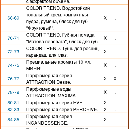
с эффектом объема.
COLOR TREND. Водостойкий
тональный крем, компактная
68-69
Х
.
пудра, румяна, блеск для губ
"Фруктовый".
COLOR TREND. Губная помада
70-71
Х
.
"Матова перевага", блеск для губ.
COLOR TREND. Тушь для ресниц,
72-73
Х
.
карандаш для глаз.
Премиальные ароматы 10 мл.
74-75
Х
.
МИНИ!
Парфюмерная серия
76-77
Х
Х
ATTRACTION Desire.
Парфюмерные воды
78-79
Х
.
ATTRACTION, MAXIMA.
80-81
Парфюмерная серия EVE.
Х
.
82-83
Парфюмерная серия PERCEIVE.
Х
.
Парфюмерная серия
84-85
Х
.
INCANDESSENCE.