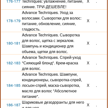
176-177
Techniques: увлажнение, питание,
Х
.
сияние. ТРИ-ДЕШЕВЛЕ!
Advance Techniques. Уход за
волосами. Сыворотки для волос:
178-179
Х
.
питание, обновление, сияние,
гладкость.
Advance Techniques. Сыворотка
для волос, щетка с зеркалом.
180-181
Х
.
Шампунь и кондиционер для
объема, щетки для волос.
Advance Techniques. Спрей-уход
182-183
"Сияющий блонд". Крем-краска
Х
.
для волос.
Advance Techniques. Шампуни,
кондиционеры, сыворотка-спрей,
184-185
лосьон-спрей, маска-сыворотка,
Х
.
масло для волос "Абсолютное
питание".
Шариковые дезодоранты для него
186-187
Х
.
и для нее.