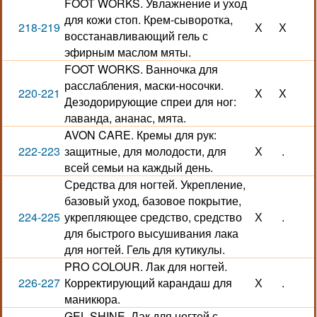
FOOT WORKS. Увлажнение и уход
для кожи стоп. Крем-сыворотка,
218-219
Х
Х
восстанавливающий гель с
эфирным маслом мяты.
FOOT WORKS. Ванночка для
расслабления, маски-носочки.
220-221
Х
Х
Дезодорирующие спреи для ног:
лаванда, ананас, мята.
AVON CARE. Кремы для рук:
222-223
защитные, для молодости, для
Х
.
всей семьи на каждый день.
Средства для ногтей. Укрепление,
базовый уход, базовое покрытие,
224-225
укрепляющее средство, средство
Х
.
для быстрого высушивания лака
для ногтей. Гель для кутикулы.
PRO COLOUR. Лак для ногтей.
226-227
Корректирующий карандаш для
Х
.
маникюра.
GEL SHINE. Лак для ногтей с