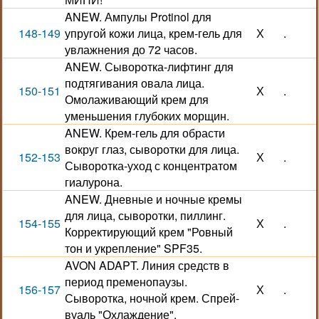
ANEW. Ампулы Protinol для
148-149
упругой кожи лица, крем-гель для
Х
.
увлажнения до 72 часов.
ANEW. Сыворотка-лифтинг для
подтягивания овала лица.
150-151
Х
.
Омолаживающий крем для
уменьшения глубоких морщин.
ANEW. Крем-гель для обрасти
вокруг глаз, сыворотки для лица.
152-153
Х
.
Сыворотка-уход с концентратом
гиалурона.
ANEW. Дневные и ночные кремы
для лица, сыворотки, пиллинг.
154-155
Х
.
Корректирующий крем "Ровный
тон и укрепление" SPF35.
AVON ADAPT. Линия средств в
период пременопаузы.
156-157
Х
.
Сыворотка, ночной крем. Спрей-
вуаль "Охлаждение".