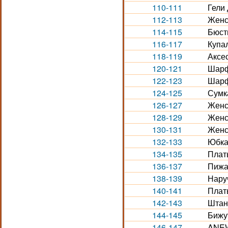
110-111
Гели 
112-113
Женс
114-115
Бюст
116-117
Купа
118-119
Аксес
120-121
Шарф
122-123
Шарф
124-125
Сумк
126-127
Женс
128-129
Женс
130-131
Женс
132-133
Юбка
134-135
Плат
136-137
Пижа
138-139
Нару
140-141
Плат
142-143
Штан
144-145
Бижу
146-147
ANEW