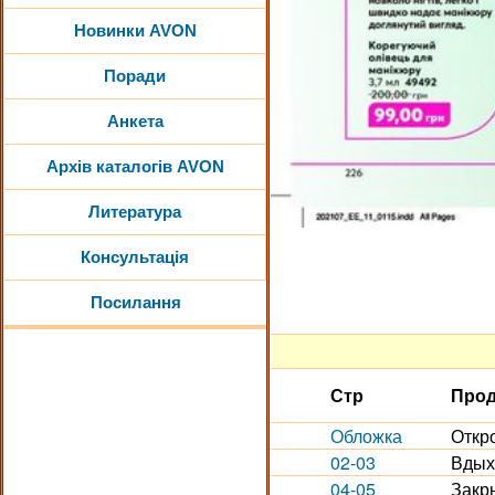
Новинки AVON
Поради
Анкета
Архів каталогів AVON
Литература
Консультація
Посилання
Стр
Прод
Обложка
Откр
02-03
Вдыха
04-05
Закр