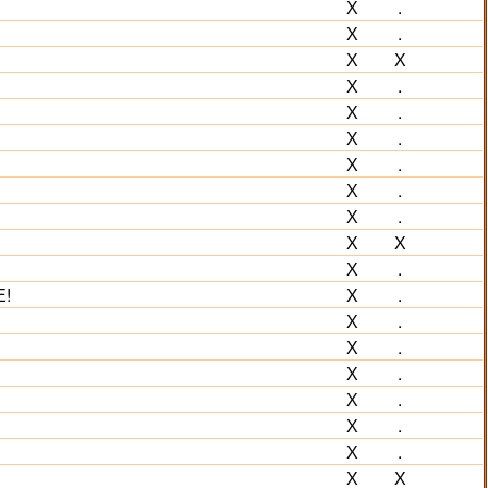
Х
.
Х
.
Х
Х
Х
.
Х
.
Х
.
Х
.
Х
.
Х
.
Х
Х
Х
.
Е!
Х
.
Х
.
Х
.
Х
.
Х
.
Х
.
Х
.
Х
Х