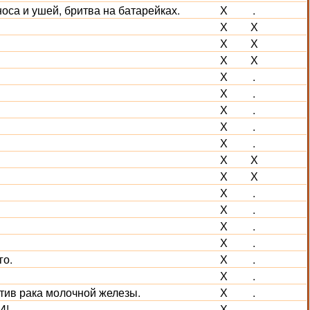
носа и ушей, бритва на батарейках.
Х
.
Х
Х
Х
Х
Х
Х
Х
.
Х
.
Х
.
Х
.
Х
.
Х
Х
Х
Х
Х
.
Х
.
Х
.
Х
.
го.
Х
.
Х
.
тив рака молочной железы.
Х
.
И!
Х
.