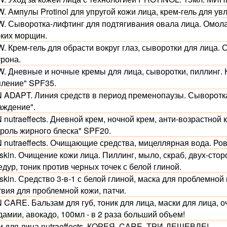
 Ампулы Protinol для упругой кожи лица, крем-гель для ув
. Сыворотка-лифтинг для подтягивания овала лица. Омо
оких морщин.
. Крем-гель для обрасти вокруг глаз, сыворотки для лица.
урона.
. Дневные и ночные кремы для лица, сыворотки, пиллинг.
пление" SPF35.
 ADAPT. Линия средств в период пременопаузы. Сыворотка
аждение".
 nutraeffects. Дневной крем, ночной крем, анти-возрастно
троль жирного блеска" SPF20.
 nutraeffects. Очищающие средства, мицеллярная вода. Ро
skin. Очищение кожи лица. Пиллинг, мыло, скраб, двух-сто
дур, тоник против черных точек с белой глиной.
skin. Средство 3-в-1 с белой глиной, маска для проблемной
твия для проблемной кожи, патчи.
 CARE. Бальзам для губ, тоник для лица, маски для лица,
амии, авокадо, 100мл - в 2 раза больший объем!
и для лица nutraeffects, КОРЕЯ, CARE. ТРИ-ДЕШЕВЛЕ!