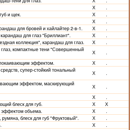
даш-тени для глаз.
Х
.
Х
.
губ и щек.
Х
.
Х
.
рандаш для бровей и хайлайтер 2-в-1.
Х
.
карандаш для глаз "Бриллиант".
Х
.
ездная коллекция", карандаш для глаз.
Х
.
я глаз, компактные тени "Совершенный
Х
.
спокаивающим эффектом.
Х
.
 средств, супер-стойкий тональный
Х
.
живающим эффектом, маскирующий
Х
.
Х
.
щий блеск для губ.
Х
Х
с эффектом объема.
Х
.
румяна, блеск для губ "Фруктовый".
Х
.
.
Х
.