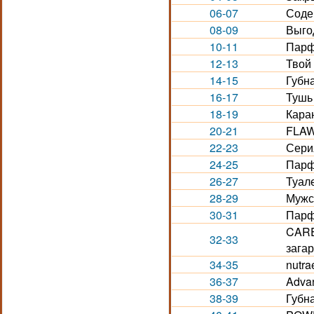
06-07
Соде
08-09
Выго
10-11
Парф
12-13
Твой
14-15
Губн
16-17
Тушь 
18-19
Кара
20-21
FLAW
22-23
Сери
24-25
Парф
26-27
Туале
28-29
Мужс
30-31
Парф
CARE
32-33
загар
34-35
nutra
36-37
Adva
38-39
Губн