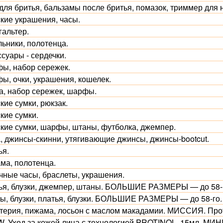
для бритья, бальзамы после бритья, помазок, триммер для 
кие украшения, часы.
гальтер.
льники, полотенца.
суары - сердечки.
ы, набор сережек.
ы, очки, украшения, кошелек.
а, набор сережек, шарфы.
кие сумки, рюкзак.
кие сумки.
кие сумки, шарфы, штаны, футболка, джемпер.
, джинсы-скинни, утягивающие джинсы, джинсы-bootcut.
ья.
ма, полотенца.
чные часы, браслеты, украшения.
ья, блузки, джемпер, штаны. БОЛЬШИЕ РАЗМЕРЫ — до 58-
ы, блузки, платья, блузки. БОЛЬШИЕ РАЗМЕРЫ — до 58-го.
терия, пижама, лосьон с маслом макадамии. МИССИЯ. Про
. Уход за кожей лица с технологией PROTINOL. 15мл. МИН