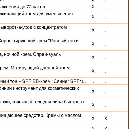
лажнения до 72 часов.
Х
.
лаживающий крем для уменьшения
Х
.
 Сыворотка-уход с концентратом
Х
.
 Корректирующий крем "Ровный тон и
Х
.
, ночной крем. Спрей-вуаль
Х
.
й крем. Матирующий дневной крем
Х
.
вный тон + SPF BB-крем "Сяние" SPF15.
.
.
ронний инструмент для косметических
Х
.
 кожи, точечный гель для лица быстрого
Х
.
 очищающее средство. Кремы с маслом
Х
Х
Х
Х