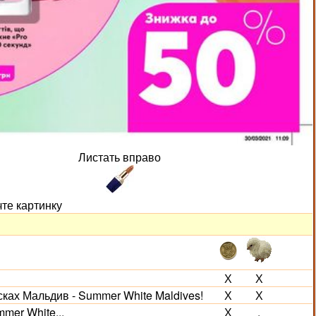
Листать вправо
чте картинку
Х
Х
сках Мальдив - Summer White Maldives!
Х
Х
mer White...
Х
.