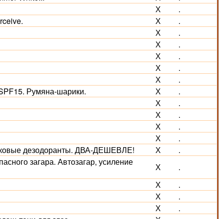
Х
.
ceive.
Х
.
Х
.
Х
.
Х
.
Х
.
Х
.
SPF15. Румяна-шарики.
Х
.
Х
.
Х
.
Х
.
Х
.
иковые дезодоранты. ДВА-ДЕШЕВЛЕ!
Х
.
асного загара. Автозагар, усиление
Х
.
Х
.
Х
.
Х
.