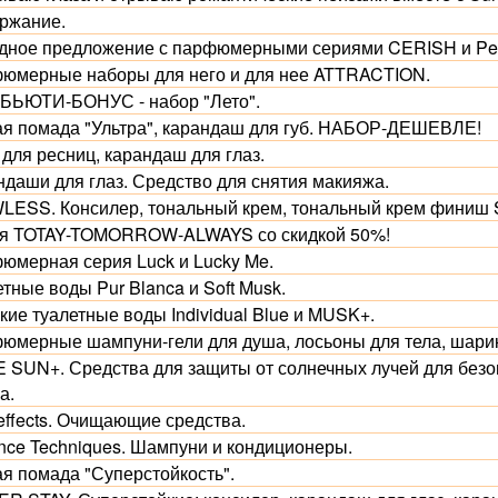
ржание.
дное предложение с парфюмерными сериями CERISH и Per
юмерные наборы для него и для нее ATTRACTION.
 БЬЮТИ-БОНУС - набор "Лето".
ая помада "Ультра", карандаш для губ. НАБОР-ДЕШЕВЛЕ!
для ресниц, карандаш для глаз.
ндаши для глаз. Средство для снятия макияжа.
LESS. Консилер, тональный крем, тональный крем финиш 
я TOTAY-TOMORROW-ALWAYS со скидкой 50%!
юмерная серия Luck и Lucky Me.
тные воды Pur Blanca и Soft Musk.
кие туалетные воды Individual Blue и MUSK+.
юмерные шампуни-гели для душа, лосьоны для тела, шар
 SUN+. Средства для защиты от солнечных лучей для безоп
а.
effects. Очищающие средства.
nce Techniques. Шампуни и кондиционеры.
ая помада "Суперстойкость".