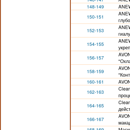
148-149
ANEW.
ANEW
150-151
глуб
ANEW
152-153
гиал
ANEW
154-155
укре
AVON
156-157
"Охл
AVON
158-159
"Кон
160-161
AVON
Clear
162-163
проце
Clear
164-165
дейс
AVON
166-167
макад
168-169
Маск