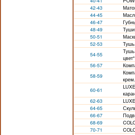
40-41
POWE
42-43
Мато
44-45
Масло
46-47
Губн
48-49
Туши
50-51
Маск
52-53
Тушь 
Тушь
54-55
цвет"
56-57
Комп
Комп
58-59
крем
LUXE
60-61
кара
62-63
LUXE.
64-65
Скул
66-67
Подв
68-69
COLO
70-71
COLO