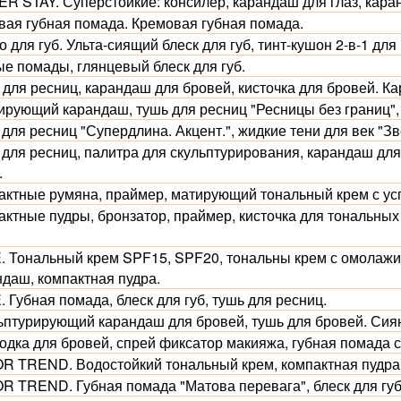
R STAY. Суперстойкие: консилер, карандаш для глаз, каран
вая губная помада. Кремовая губная помада.
 для губ. Ульта-сиящий блеск для губ, тинт-кушон 2-в-1 для 
ые помады, глянцевый блеск для губ.
 для ресниц, карандаш для бровей, кисточка для бровей. Ка
ирующий карандаш, тушь для ресниц "Ресницы без границ", 
для ресниц "Супердлина. Акцент.", жидкие тени для век "Зв
 для ресниц, палитра для скульптурирования, карандаш дл
.
актные румяна, праймер, матирующий тональный крем с у
актные пудры, бронзатор, праймер, кисточка для тональных
.
. Тональный крем SPF15, SPF20, тональны крем с омола
ндаш, компактная пудра.
 Губная помада, блеск для губ, тушь для ресниц.
ьптурирующий карандаш для бровей, тушь для бровей. Сияю
одка для бровей, спрей фиксатор макияжа, губная помада 
R TREND. Водостойкий тональный крем, компактная пудра, 
R TREND. Губная помада "Матова перевага", блеск для губ