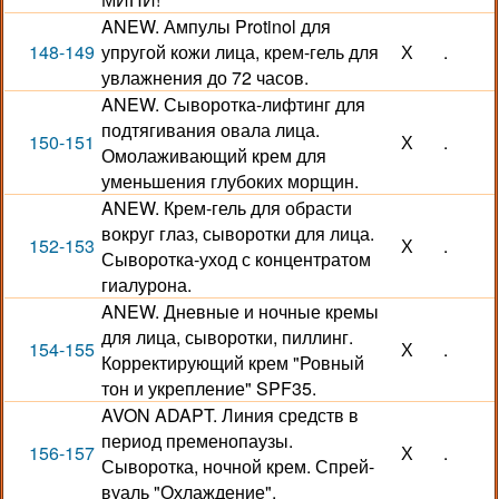
ANEW. Ампулы Protinol для
148-149
упругой кожи лица, крем-гель для
Х
.
увлажнения до 72 часов.
ANEW. Сыворотка-лифтинг для
подтягивания овала лица.
150-151
Х
.
Омолаживающий крем для
уменьшения глубоких морщин.
ANEW. Крем-гель для обрасти
вокруг глаз, сыворотки для лица.
152-153
Х
.
Сыворотка-уход с концентратом
гиалурона.
ANEW. Дневные и ночные кремы
для лица, сыворотки, пиллинг.
154-155
Х
.
Корректирующий крем "Ровный
тон и укрепление" SPF35.
AVON ADAPT. Линия средств в
период пременопаузы.
156-157
Х
.
Сыворотка, ночной крем. Спрей-
вуаль "Охлаждение".