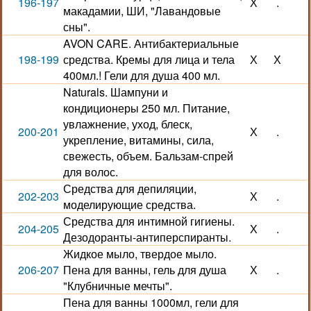
196-197
Х
.
макадамии, ШИ, "Лавандовые
сны".
AVON CARE. Антибактериальные
198-199
средства. Кремы для лица и тела
Х
Х
400мл.! Гели для душа 400 мл.
Naturals. Шампуни и
кондиционеры 250 мл. Питание,
увлажнение, уход, блеск,
200-201
Х
.
укрепление, витамины, сила,
свежесть, объем. Бальзам-спрей
для волос.
Средства для депиляции,
202-203
Х
.
моделирующие средства.
Средства для интимной гигиены.
204-205
Х
.
Дезодоранты-антиперспиранты.
Жидкое мыло, твердое мыло.
206-207
Пена для ванны, гель для душа
Х
.
"Клубничные мечты".
Пена для ванны 1000мл, гели для