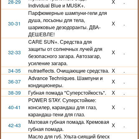
28-29
Х
.
Individual Blue и MUSK+.
Парфюмерные шампуни-гели для
душа, лосьоны для тела,
30-31
Х
.
шариковые дезодоранты. ДВА-
ДЕШЕВЛЕ!
CARE SUN+. Средства для
защиты от солнечных лучей для
32-33
Х
.
безопасного загара. Автозагар,
усиление загара.
34-35
nutraeffects. Очищающие средства.
Х
.
Advance Techniques. Шампуни и
36-37
Х
.
кондиционеры.
38-39
Губная помада "Суперстойкость".
Х
.
POWER STAY. Суперстойкие:
40-41
консилер, карандаш для глаз,
Х
.
карандаш-тени для глаз.
Матовая губная помада. Кремовая
42-43
Х
.
губная помада.
Масло для губ. Ульта-сиящий блеск