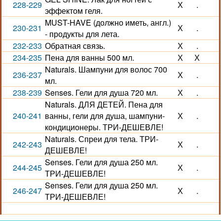
228-229
Х
.
эффектом геля.
MUST-HAVE (должно иметь, англ.)
230-231
Х
.
- продукты для лета.
232-233
Обратная связь.
Х
.
234-235
Пена для ванны 500 мл.
Х
Х
Naturals. Шампуни для волос 700
236-237
Х
.
мл.
238-239
Senses. Гели для душа 720 мл.
Х
.
Naturals. ДЛЯ ДЕТЕЙ. Пена для
240-241
ванны, гели для душа, шампуни-
Х
.
кондиционеры. ТРИ-ДЕШЕВЛЕ!
Naturals. Спреи для тела. ТРИ-
242-243
Х
.
ДЕШЕВЛЕ!
Senses. Гели для душа 250 мл.
244-245
Х
.
ТРИ-ДЕШЕВЛЕ!
Senses. Гели для душа 250 мл.
246-247
Х
.
ТРИ-ДЕШЕВЛЕ!