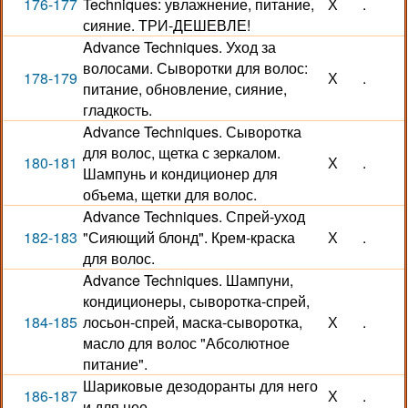
176-177
Techniques: увлажнение, питание,
Х
.
сияние. ТРИ-ДЕШЕВЛЕ!
Advance Techniques. Уход за
волосами. Сыворотки для волос:
178-179
Х
.
питание, обновление, сияние,
гладкость.
Advance Techniques. Сыворотка
для волос, щетка с зеркалом.
180-181
Х
.
Шампунь и кондиционер для
объема, щетки для волос.
Advance Techniques. Спрей-уход
182-183
"Сияющий блонд". Крем-краска
Х
.
для волос.
Advance Techniques. Шампуни,
кондиционеры, сыворотка-спрей,
184-185
лосьон-спрей, маска-сыворотка,
Х
.
масло для волос "Абсолютное
питание".
Шариковые дезодоранты для него
186-187
Х
.
и для нее.