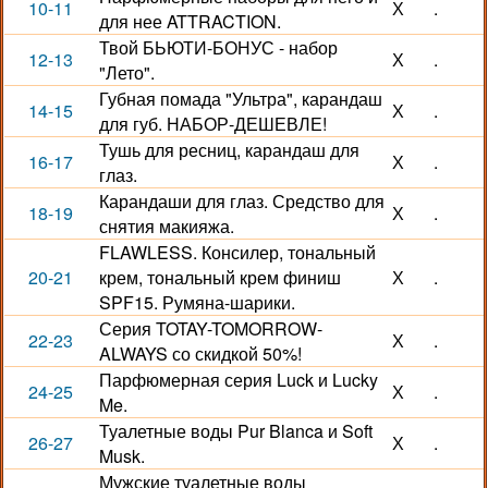
10-11
Х
.
для нее ATTRACTION.
Твой БЬЮТИ-БОНУС - набор
12-13
Х
.
"Лето".
Губная помада "Ультра", карандаш
14-15
Х
.
для губ. НАБОР-ДЕШЕВЛЕ!
Тушь для ресниц, карандаш для
16-17
Х
.
глаз.
Карандаши для глаз. Средство для
18-19
Х
.
снятия макияжа.
FLAWLESS. Консилер, тональный
20-21
крем, тональный крем финиш
Х
.
SPF15. Румяна-шарики.
Серия TOTAY-TOMORROW-
22-23
Х
.
ALWAYS со скидкой 50%!
Парфюмерная серия Luck и Lucky
24-25
Х
.
Me.
Туалетные воды Pur Blanca и Soft
26-27
Х
.
Musk.
Мужские туалетные воды