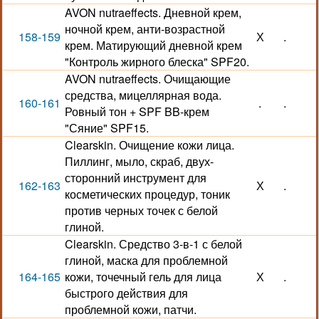
AVON nutraeffects. Дневной крем,
ночной крем, анти-возрастной
158-159
Х
.
крем. Матирующий дневной крем
"Контроль жирного блеска" SPF20.
AVON nutraeffects. Очищающие
средства, мицеллярная вода.
160-161
.
.
Ровный тон + SPF BB-крем
"Сяние" SPF15.
Clearskin. Очищение кожи лица.
Пиллинг, мыло, скраб, двух-
сторонний инструмент для
162-163
Х
.
косметических процедур, тоник
против черных точек с белой
глиной.
Clearskin. Средство 3-в-1 с белой
глиной, маска для проблемной
164-165
кожи, точечный гель для лица
Х
.
быстрого действия для
проблемной кожи, патчи.