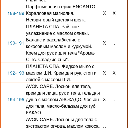
Парфюмерная серия ENCANTO.
188-189
Коралловая магнолия.
Х
Х
Нефритовый цветок и шелк.
ПЛАНЕТА СПА. Райское
увлажнение с маслом оливы.
Баланс и расслабление с
190-191
Х
.
кокосовым маслом и куркумой.
Крем для рук и для тела "Арома-
СПА. Сладкие сны".
ПЛАНЕТА СПА. Жидкое мыло с
192-193
маслом ШИ. Крем для рук, стоп и
Х
Х
локтей с маслом ШИ.
AVON CARE. Лосьон для тела,
крем для лица, рук и тела, гель для
194-195
душа с маслом АВОКАДО. Лосьон
Х
.
для тела, масло-бальзам для губ
КАКАО.
AVON CARE. Лосьоны для тела с
экстрактом огурца, маслом кокоса,