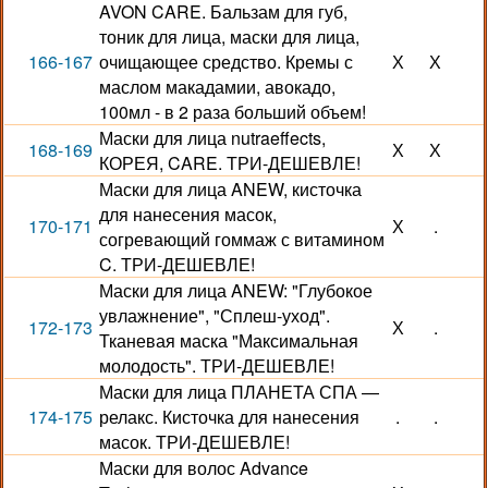
AVON CARE. Бальзам для губ,
тоник для лица, маски для лица,
166-167
очищающее средство. Кремы с
Х
Х
маслом макадамии, авокадо,
100мл - в 2 раза больший объем!
Маски для лица nutraeffects,
168-169
Х
Х
КОРЕЯ, CARE. ТРИ-ДЕШЕВЛЕ!
Маски для лица ANEW, кисточка
для нанесения масок,
170-171
Х
.
согревающий гоммаж с витамином
C. ТРИ-ДЕШЕВЛЕ!
Маски для лица ANEW: "Глубокое
увлажнение", "Сплеш-уход".
172-173
Х
.
Тканевая маска "Максимальная
молодость". ТРИ-ДЕШЕВЛЕ!
Маски для лица ПЛАНЕТА СПА —
174-175
релакс. Кисточка для нанесения
.
.
масок. ТРИ-ДЕШЕВЛЕ!
Маски для волос Advance