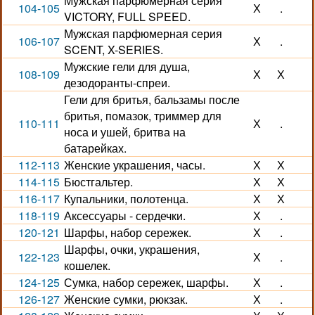
Мужская парфюмерная серия
104-105
Х
.
VICTORY, FULL SPEED.
Мужская парфюмерная серия
106-107
Х
.
SCENT, X-SERIES.
Мужские гели для душа,
108-109
Х
Х
дезодоранты-спреи.
Гели для бритья, бальзамы после
бритья, помазок, триммер для
110-111
Х
.
носа и ушей, бритва на
батарейках.
112-113
Женские украшения, часы.
Х
Х
114-115
Бюстгальтер.
Х
Х
116-117
Купальники, полотенца.
Х
Х
118-119
Аксессуары - сердечки.
Х
.
120-121
Шарфы, набор сережек.
Х
.
Шарфы, очки, украшения,
122-123
Х
.
кошелек.
124-125
Сумка, набор сережек, шарфы.
Х
.
126-127
Женские сумки, рюкзак.
Х
.