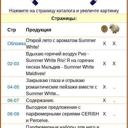
Нажмите на страницу каталога и увеличте картинку
Страницы:
Стр
Продукция
Открой лето с ароматом Summer
Обложка
Х
Х
White!
Вдыхаю горячий воздух Рио -
Summer White Rio! Я на горячих
02-03
Х
Х
песках Мальдив - Summer White
Maldives!
Закрываю глаза и отрываю
04-05
романтические пейзажи вместе с
Х
.
Summer White...
06-07
Содержание.
Х
.
Выгодное предложение с
08-09
парфюмерными сериями CERISH
Х
.
и Perceive.
Парфюмерные наборы для него и