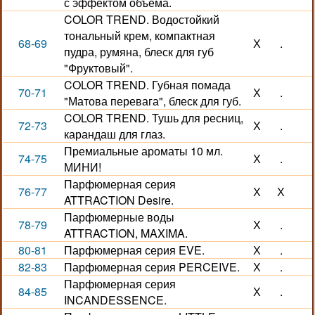
с эффектом объема.
COLOR TREND. Водостойкий
тональный крем, компактная
68-69
Х
.
пудра, румяна, блеск для губ
"Фруктовый".
COLOR TREND. Губная помада
70-71
Х
.
"Матова перевага", блеск для губ.
COLOR TREND. Тушь для ресниц,
72-73
Х
.
карандаш для глаз.
Премиальные ароматы 10 мл.
74-75
Х
.
МИНИ!
Парфюмерная серия
76-77
Х
Х
ATTRACTION Desire.
Парфюмерные воды
78-79
Х
.
ATTRACTION, MAXIMA.
80-81
Парфюмерная серия EVE.
Х
.
82-83
Парфюмерная серия PERCEIVE.
Х
.
Парфюмерная серия
84-85
Х
.
INCANDESSENCE.