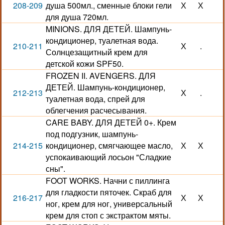
208-209
душа 500мл., сменные блоки гели
Х
Х
для душа 720мл.
MINIONS. ДЛЯ ДЕТЕЙ. Шампунь-
кондиционер, туалетная вода.
210-211
Х
.
Солнцезащитный крем для
детской кожи SPF50.
FROZEN II. AVENGERS. ДЛЯ
ДЕТЕЙ. Шампунь-кондиционер,
212-213
Х
.
туалетная вода, спрей для
облегчения расчесывания.
CARE BABY. ДЛЯ ДЕТЕЙ 0+. Крем
под подгузник, шампунь-
214-215
кондиционер, смягчающее масло,
Х
Х
успокаивающий лосьон "Сладкие
сны".
FOOT WORKS. Начни с пиллинга
для гладкости пяточек. Скраб для
216-217
Х
Х
ног, крем для ног, универсальный
крем для стоп с экстрактом мяты.