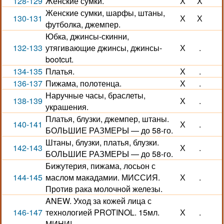
128-129
Женские сумки.
Х
Х
Женские сумки, шарфы, штаны,
130-131
Х
Х
футболка, джемпер.
Юбка, джинсы-скинни,
132-133
утягивающие джинсы, джинсы-
Х
.
bootcut.
134-135
Платья.
Х
.
136-137
Пижама, полотенца.
Х
.
Наручные часы, браслеты,
138-139
Х
.
украшения.
Платья, блузки, джемпер, штаны.
140-141
Х
.
БОЛЬШИЕ РАЗМЕРЫ — до 58-го.
Штаны, блузки, платья, блузки.
142-143
Х
.
БОЛЬШИЕ РАЗМЕРЫ — до 58-го.
Бижутерия, пижама, лосьон с
144-145
маслом макадамии. МИССИЯ.
Х
.
Против рака молочной железы.
ANEW. Уход за кожей лица с
146-147
технологией PROTINOL. 15мл.
Х
.
МИНИ!