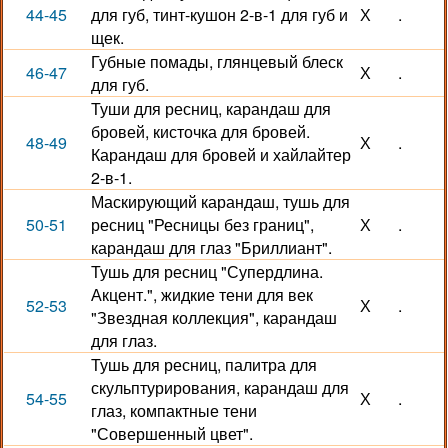
44-45
для губ, тинт-кушон 2-в-1 для губ и
Х
.
щек.
Губные помады, глянцевый блеск
46-47
Х
.
для губ.
Туши для ресниц, карандаш для
бровей, кисточка для бровей.
48-49
Х
.
Карандаш для бровей и хайлайтер
2-в-1.
Маскирующий карандаш, тушь для
50-51
ресниц "Ресницы без границ",
Х
.
карандаш для глаз "Бриллиант".
Тушь для ресниц "Супердлина.
Акцент.", жидкие тени для век
52-53
Х
.
"Звездная коллекция", карандаш
для глаз.
Тушь для ресниц, палитра для
скульптурирования, карандаш для
54-55
Х
.
глаз, компактные тени
"Совершенный цвет".