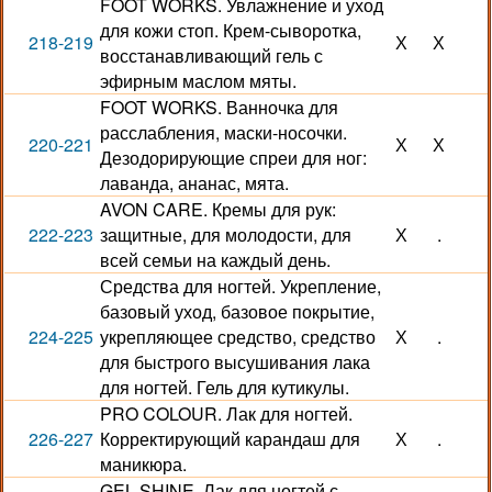
FOOT WORKS. Увлажнение и уход
для кожи стоп. Крем-сыворотка,
218-219
Х
Х
восстанавливающий гель с
эфирным маслом мяты.
FOOT WORKS. Ванночка для
расслабления, маски-носочки.
220-221
Х
Х
Дезодорирующие спреи для ног:
лаванда, ананас, мята.
AVON CARE. Кремы для рук:
222-223
защитные, для молодости, для
Х
.
всей семьи на каждый день.
Средства для ногтей. Укрепление,
базовый уход, базовое покрытие,
224-225
укрепляющее средство, средство
Х
.
для быстрого высушивания лака
для ногтей. Гель для кутикулы.
PRO COLOUR. Лак для ногтей.
226-227
Корректирующий карандаш для
Х
.
маникюра.
GEL SHINE. Лак для ногтей с