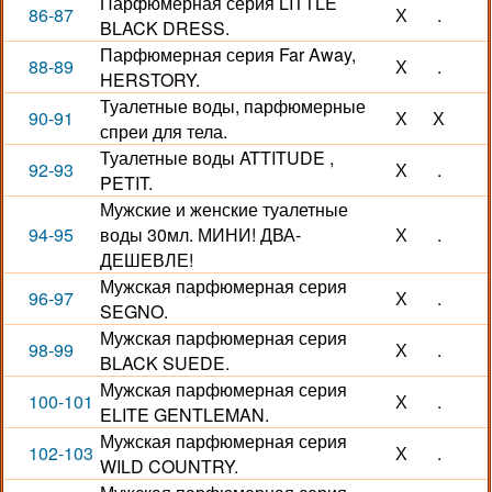
Парфюмерная серия LITTLE
86-87
Х
.
BLACK DRESS.
Парфюмерная серия Far Away,
88-89
Х
.
HERSTORY.
Туалетные воды, парфюмерные
90-91
Х
Х
спреи для тела.
Туалетные воды ATTITUDE ,
92-93
Х
.
PETIT.
Мужские и женские туалетные
94-95
воды 30мл. МИНИ! ДВА-
Х
.
ДЕШЕВЛЕ!
Мужская парфюмерная серия
96-97
Х
.
SEGNO.
Мужская парфюмерная серия
98-99
Х
.
BLACK SUEDE.
Мужская парфюмерная серия
100-101
Х
.
ELITE GENTLEMAN.
Мужская парфюмерная серия
102-103
Х
.
WILD COUNTRY.