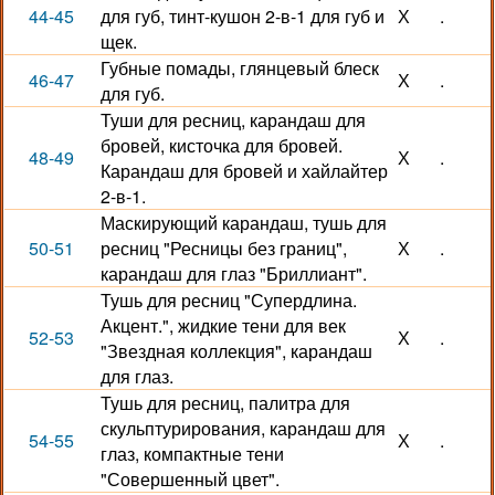
44-45
для губ, тинт-кушон 2-в-1 для губ и
Х
.
щек.
Губные помады, глянцевый блеск
46-47
Х
.
для губ.
Туши для ресниц, карандаш для
бровей, кисточка для бровей.
48-49
Х
.
Карандаш для бровей и хайлайтер
2-в-1.
Маскирующий карандаш, тушь для
50-51
ресниц "Ресницы без границ",
Х
.
карандаш для глаз "Бриллиант".
Тушь для ресниц "Супердлина.
Акцент.", жидкие тени для век
52-53
Х
.
"Звездная коллекция", карандаш
для глаз.
Тушь для ресниц, палитра для
скульптурирования, карандаш для
54-55
Х
.
глаз, компактные тени
"Совершенный цвет".