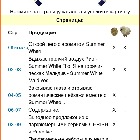
Нажмите на страницу каталога и увеличте картинку
Страницы:
Стр
Продукция
Открой лето с ароматом Summer
Обложка
Х
Х
White!
Вдыхаю горячий воздух Рио -
Summer White Rio! Я на горячих
02-03
Х
Х
песках Мальдив - Summer White
Maldives!
Закрываю глаза и отрываю
04-05
романтические пейзажи вместе с
Х
.
Summer White...
06-07
Содержание.
Х
.
Выгодное предложение с
08-09
парфюмерными сериями CERISH
Х
.
и Perceive.
Парфюмерные наборы для него и