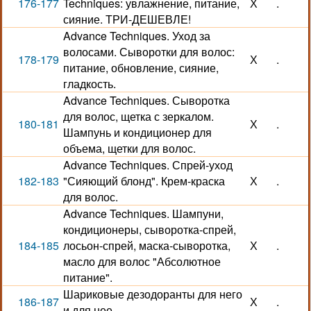
176-177
Techniques: увлажнение, питание,
Х
.
сияние. ТРИ-ДЕШЕВЛЕ!
Advance Techniques. Уход за
волосами. Сыворотки для волос:
178-179
Х
.
питание, обновление, сияние,
гладкость.
Advance Techniques. Сыворотка
для волос, щетка с зеркалом.
180-181
Х
.
Шампунь и кондиционер для
объема, щетки для волос.
Advance Techniques. Спрей-уход
182-183
"Сияющий блонд". Крем-краска
Х
.
для волос.
Advance Techniques. Шампуни,
кондиционеры, сыворотка-спрей,
184-185
лосьон-спрей, маска-сыворотка,
Х
.
масло для волос "Абсолютное
питание".
Шариковые дезодоранты для него
186-187
Х
.
и для нее.