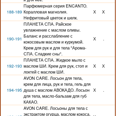
Парфюмерная серия ENCANTO.
188-189
Коралловая магнолия.
Х
Х
Нефритовый цветок и шелк.
ПЛАНЕТА СПА. Райское
увлажнение с маслом оливы.
Баланс и расслабление с
190-191
Х
.
кокосовым маслом и куркумой.
Крем для рук и для тела "Арома-
СПА. Сладкие сны".
ПЛАНЕТА СПА. Жидкое мыло с
192-193
маслом ШИ. Крем для рук, стоп и
Х
Х
локтей с маслом ШИ.
AVON CARE. Лосьон для тела,
крем для лица, рук и тела, гель для
194-195
душа с маслом АВОКАДО. Лосьон
Х
.
для тела, масло-бальзам для губ
КАКАО.
AVON CARE. Лосьоны для тела с
экстрактом огурца, маслом кокоса,