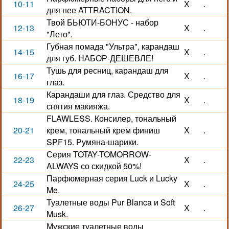
10-11
Х
.
для нее ATTRACTION.
Твой БЬЮТИ-БОНУС - набор
12-13
Х
.
"Лето".
Губная помада "Ультра", карандаш
14-15
Х
.
для губ. НАБОР-ДЕШЕВЛЕ!
Тушь для ресниц, карандаш для
16-17
Х
.
глаз.
Карандаши для глаз. Средство для
18-19
Х
.
снятия макияжа.
FLAWLESS. Консилер, тональный
20-21
крем, тональный крем финиш
Х
.
SPF15. Румяна-шарики.
Серия TOTAY-TOMORROW-
22-23
Х
.
ALWAYS со скидкой 50%!
Парфюмерная серия Luck и Lucky
24-25
Х
.
Me.
Туалетные воды Pur Blanca и Soft
26-27
Х
.
Musk.
Мужские туалетные воды