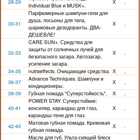
28-29
Х
.
Individual Blue и MUSK+.
Парфюмерные шампуни-гели для
душа, лосьоны для тела,
30-31
Х
.
шариковые дезодоранты. ДВА-
ДЕШЕВЛЕ!
CARE SUN+. Средства для
защиты от солнечных лучей для
32-33
Х
.
безопасного загара. Автозагар,
усиление загара.
34-35
nutraeffects. Очищающие средства.
Х
.
Advance Techniques. Шампуни и
36-37
Х
.
кондиционеры.
38-39
Губная помада "Суперстойкость".
Х
.
POWER STAY. Суперстойкие:
40-41
консилер, карандаш для глаз,
Х
.
карандаш-тени для глаз.
Матовая губная помада. Кремовая
42-43
Х
.
губная помада.
Масло для губ. Ульта-сиящий блеск