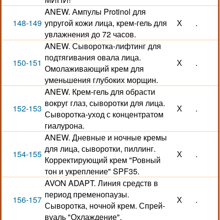
ANEW. Ампулы Protinol для
148-149
упругой кожи лица, крем-гель для
Х
.
увлажнения до 72 часов.
ANEW. Сыворотка-лифтинг для
подтягивания овала лица.
150-151
Х
.
Омолаживающий крем для
уменьшения глубоких морщин.
ANEW. Крем-гель для обрасти
вокруг глаз, сыворотки для лица.
152-153
Х
.
Сыворотка-уход с концентратом
гиалурона.
ANEW. Дневные и ночные кремы
для лица, сыворотки, пиллинг.
154-155
Х
.
Корректирующий крем "Ровный
тон и укрепление" SPF35.
AVON ADAPT. Линия средств в
период пременопаузы.
156-157
Х
.
Сыворотка, ночной крем. Спрей-
вуаль "Охлаждение".