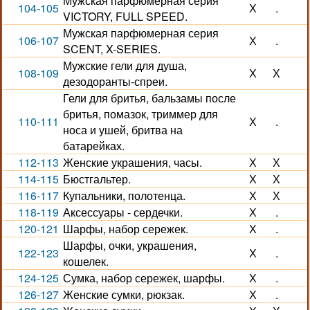
Мужская парфюмерная серия
104-105
Х
.
VICTORY, FULL SPEED.
Мужская парфюмерная серия
106-107
Х
.
SCENT, X-SERIES.
Мужские гели для душа,
108-109
Х
Х
дезодоранты-спреи.
Гели для бритья, бальзамы после
бритья, помазок, триммер для
110-111
Х
.
носа и ушей, бритва на
батарейках.
112-113
Женские украшения, часы.
Х
Х
114-115
Бюстгальтер.
Х
Х
116-117
Купальники, полотенца.
Х
Х
118-119
Аксессуары - сердечки.
Х
.
120-121
Шарфы, набор сережек.
Х
.
Шарфы, очки, украшения,
122-123
Х
.
кошелек.
124-125
Сумка, набор сережек, шарфы.
Х
.
126-127
Женские сумки, рюкзак.
Х
.