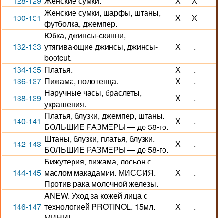
128-129
Женские сумки.
Х
Х
Женские сумки, шарфы, штаны,
130-131
Х
Х
футболка, джемпер.
Юбка, джинсы-скинни,
132-133
утягивающие джинсы, джинсы-
Х
.
bootcut.
134-135
Платья.
Х
.
136-137
Пижама, полотенца.
Х
.
Наручные часы, браслеты,
138-139
Х
.
украшения.
Платья, блузки, джемпер, штаны.
140-141
Х
.
БОЛЬШИЕ РАЗМЕРЫ — до 58-го.
Штаны, блузки, платья, блузки.
142-143
Х
.
БОЛЬШИЕ РАЗМЕРЫ — до 58-го.
Бижутерия, пижама, лосьон с
144-145
маслом макадамии. МИССИЯ.
Х
.
Против рака молочной железы.
ANEW. Уход за кожей лица с
146-147
технологией PROTINOL. 15мл.
Х
.
МИНИ!