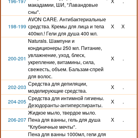
196-197
Х
.
макадамии, ШИ, "Лавандовые
сны".
AVON CARE. Антибактериальные
198-199
средства. Кремы для лица и тела
Х
Х
400мл.! Гели для душа 400 мл.
Naturals. Шампуни и
кондиционеры 250 мл. Питание,
увлажнение, уход, блеск,
200-201
Х
.
укрепление, витамины, сила,
свежесть, объем. Бальзам-спрей
для волос.
Средства для депиляции,
202-203
Х
.
моделирующие средства.
Средства для интимной гигиены.
204-205
Х
.
Дезодоранты-антиперспиранты.
Жидкое мыло, твердое мыло.
206-207
Пена для ванны, гель для душа
Х
.
"Клубничные мечты".
Пена для ванны 1000мл, гели для