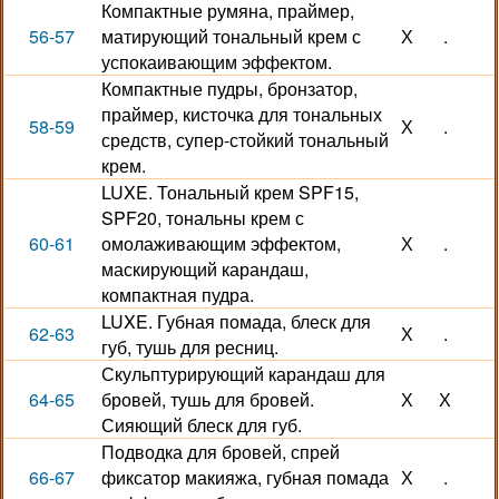
Компактные румяна, праймер,
56-57
матирующий тональный крем с
Х
.
успокаивающим эффектом.
Компактные пудры, бронзатор,
праймер, кисточка для тональных
58-59
Х
.
средств, супер-стойкий тональный
крем.
LUXE. Тональный крем SPF15,
SPF20, тональны крем с
60-61
омолаживающим эффектом,
Х
.
маскирующий карандаш,
компактная пудра.
LUXE. Губная помада, блеск для
62-63
Х
.
губ, тушь для ресниц.
Скульптурирующий карандаш для
64-65
бровей, тушь для бровей.
Х
Х
Сияющий блеск для губ.
Подводка для бровей, спрей
66-67
фиксатор макияжа, губная помада
Х
.