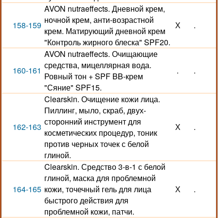
AVON nutraeffects. Дневной крем,
ночной крем, анти-возрастной
158-159
Х
.
крем. Матирующий дневной крем
"Контроль жирного блеска" SPF20.
AVON nutraeffects. Очищающие
средства, мицеллярная вода.
160-161
.
.
Ровный тон + SPF BB-крем
"Сяние" SPF15.
Clearskin. Очищение кожи лица.
Пиллинг, мыло, скраб, двух-
сторонний инструмент для
162-163
Х
.
косметических процедур, тоник
против черных точек с белой
глиной.
Clearskin. Средство 3-в-1 с белой
глиной, маска для проблемной
164-165
кожи, точечный гель для лица
Х
.
быстрого действия для
проблемной кожи, патчи.