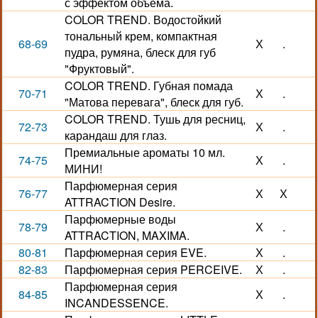
с эффектом объема.
COLOR TREND. Водостойкий
тональный крем, компактная
68-69
Х
.
пудра, румяна, блеск для губ
"Фруктовый".
COLOR TREND. Губная помада
70-71
Х
.
"Матова перевага", блеск для губ.
COLOR TREND. Тушь для ресниц,
72-73
Х
.
карандаш для глаз.
Премиальные ароматы 10 мл.
74-75
Х
.
МИНИ!
Парфюмерная серия
76-77
Х
Х
ATTRACTION Desire.
Парфюмерные воды
78-79
Х
.
ATTRACTION, MAXIMA.
80-81
Парфюмерная серия EVE.
Х
.
82-83
Парфюмерная серия PERCEIVE.
Х
.
Парфюмерная серия
84-85
Х
.
INCANDESSENCE.