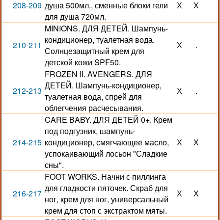
208-209
душа 500мл., сменные блоки гели
Х
Х
для душа 720мл.
MINIONS. ДЛЯ ДЕТЕЙ. Шампунь-
кондиционер, туалетная вода.
210-211
Х
.
Солнцезащитный крем для
детской кожи SPF50.
FROZEN II. AVENGERS. ДЛЯ
ДЕТЕЙ. Шампунь-кондиционер,
212-213
Х
.
туалетная вода, спрей для
облегчения расчесывания.
CARE BABY. ДЛЯ ДЕТЕЙ 0+. Крем
под подгузник, шампунь-
214-215
кондиционер, смягчающее масло,
Х
Х
успокаивающий лосьон "Сладкие
сны".
FOOT WORKS. Начни с пиллинга
для гладкости пяточек. Скраб для
216-217
Х
Х
ног, крем для ног, универсальный
крем для стоп с экстрактом мяты.