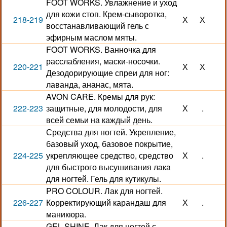
FOOT WORKS. Увлажнение и уход
для кожи стоп. Крем-сыворотка,
218-219
Х
Х
восстанавливающий гель с
эфирным маслом мяты.
FOOT WORKS. Ванночка для
расслабления, маски-носочки.
220-221
Х
Х
Дезодорирующие спреи для ног:
лаванда, ананас, мята.
AVON CARE. Кремы для рук:
222-223
защитные, для молодости, для
Х
.
всей семьи на каждый день.
Средства для ногтей. Укрепление,
базовый уход, базовое покрытие,
224-225
укрепляющее средство, средство
Х
.
для быстрого высушивания лака
для ногтей. Гель для кутикулы.
PRO COLOUR. Лак для ногтей.
226-227
Корректирующий карандаш для
Х
.
маникюра.
GEL SHINE. Лак для ногтей с