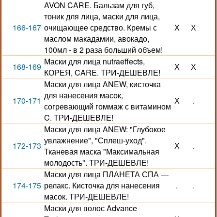
AVON CARE. Бальзам для губ,
тоник для лица, маски для лица,
166-167
очищающее средство. Кремы с
Х
Х
маслом макадамии, авокадо,
100мл - в 2 раза больший объем!
Маски для лица nutraeffects,
168-169
Х
Х
КОРЕЯ, CARE. ТРИ-ДЕШЕВЛЕ!
Маски для лица ANEW, кисточка
для нанесения масок,
170-171
Х
.
согревающий гоммаж с витамином
C. ТРИ-ДЕШЕВЛЕ!
Маски для лица ANEW: "Глубокое
увлажнение", "Сплеш-уход".
172-173
Х
.
Тканевая маска "Максимальная
молодость". ТРИ-ДЕШЕВЛЕ!
Маски для лица ПЛАНЕТА СПА —
174-175
релакс. Кисточка для нанесения
.
.
масок. ТРИ-ДЕШЕВЛЕ!
Маски для волос Advance