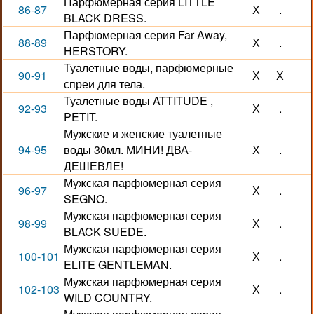
Парфюмерная серия LITTLE
86-87
Х
.
BLACK DRESS.
Парфюмерная серия Far Away,
88-89
Х
.
HERSTORY.
Туалетные воды, парфюмерные
90-91
Х
Х
спреи для тела.
Туалетные воды ATTITUDE ,
92-93
Х
.
PETIT.
Мужские и женские туалетные
94-95
воды 30мл. МИНИ! ДВА-
Х
.
ДЕШЕВЛЕ!
Мужская парфюмерная серия
96-97
Х
.
SEGNO.
Мужская парфюмерная серия
98-99
Х
.
BLACK SUEDE.
Мужская парфюмерная серия
100-101
Х
.
ELITE GENTLEMAN.
Мужская парфюмерная серия
102-103
Х
.
WILD COUNTRY.