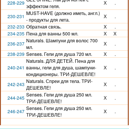
228-229
Х
.
эффектом геля.
MUST-HAVE (должно иметь, англ.)
230-231
Х
.
- продукты для лета.
232-233
Обратная связь.
Х
.
234-235
Пена для ванны 500 мл.
Х
Х
Naturals. Шампуни для волос 700
236-237
Х
.
мл.
238-239
Senses. Гели для душа 720 мл.
Х
.
Naturals. ДЛЯ ДЕТЕЙ. Пена для
240-241
ванны, гели для душа, шампуни-
Х
.
кондиционеры. ТРИ-ДЕШЕВЛЕ!
Naturals. Спреи для тела. ТРИ-
242-243
Х
.
ДЕШЕВЛЕ!
Senses. Гели для душа 250 мл.
244-245
Х
.
ТРИ-ДЕШЕВЛЕ!
Senses. Гели для душа 250 мл.
246-247
Х
.
ТРИ-ДЕШЕВЛЕ!