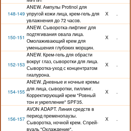
ANEW. Ампулы Protinol для
148-149
упругой кожи лица, крем-гель для
Х
.
увлажнения до 72 часов.
ANEW. Сыворотка-лифтинг для
подтягивания овала лица.
150-151
Х
.
Омолаживающий крем для
уменьшения глубоких морщин.
ANEW. Крем-гель для обрасти
вокруг глаз, сыворотки для лица.
152-153
Х
.
Сыворотка-уход с концентратом
гиалурона.
ANEW. Дневные и ночные кремы
для лица, сыворотки, пиллинг.
154-155
Х
.
Корректирующий крем "Ровный
тон и укрепление" SPF35.
AVON ADAPT. Линия средств в
период пременопаузы.
156-157
Х
.
Сыворотка, ночной крем. Спрей-
вуаль "Охлаждение".