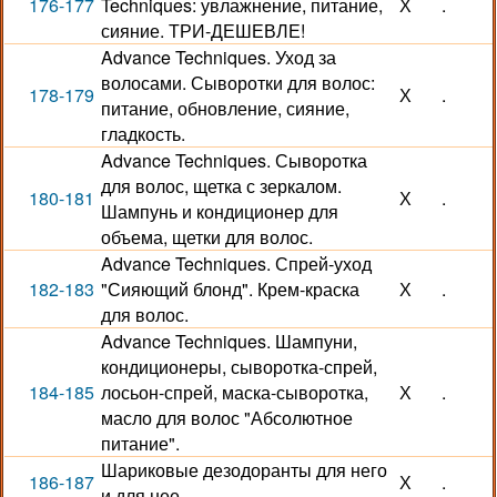
176-177
Techniques: увлажнение, питание,
Х
.
сияние. ТРИ-ДЕШЕВЛЕ!
Advance Techniques. Уход за
волосами. Сыворотки для волос:
178-179
Х
.
питание, обновление, сияние,
гладкость.
Advance Techniques. Сыворотка
для волос, щетка с зеркалом.
180-181
Х
.
Шампунь и кондиционер для
объема, щетки для волос.
Advance Techniques. Спрей-уход
182-183
"Сияющий блонд". Крем-краска
Х
.
для волос.
Advance Techniques. Шампуни,
кондиционеры, сыворотка-спрей,
184-185
лосьон-спрей, маска-сыворотка,
Х
.
масло для волос "Абсолютное
питание".
Шариковые дезодоранты для него
186-187
Х
.
и для нее.