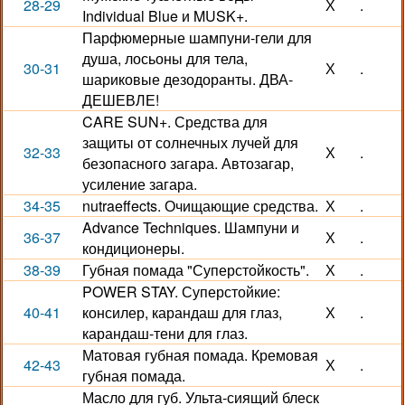
28-29
Х
.
Individual Blue и MUSK+.
Парфюмерные шампуни-гели для
душа, лосьоны для тела,
30-31
Х
.
шариковые дезодоранты. ДВА-
ДЕШЕВЛЕ!
CARE SUN+. Средства для
защиты от солнечных лучей для
32-33
Х
.
безопасного загара. Автозагар,
усиление загара.
34-35
nutraeffects. Очищающие средства.
Х
.
Advance Techniques. Шампуни и
36-37
Х
.
кондиционеры.
38-39
Губная помада "Суперстойкость".
Х
.
POWER STAY. Суперстойкие:
40-41
консилер, карандаш для глаз,
Х
.
карандаш-тени для глаз.
Матовая губная помада. Кремовая
42-43
Х
.
губная помада.
Масло для губ. Ульта-сиящий блеск