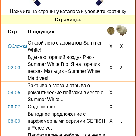
Нажмите на страницу каталога и увеличте картинку
Страницы:
Стр
Продукция
Открой лето с ароматом Summer
Обложка
Х
Х
White!
Вдыхаю горячий воздух Рио -
Summer White Rio! Я на горячих
02-03
Х
Х
песках Мальдив - Summer White
Maldives!
Закрываю глаза и отрываю
04-05
романтические пейзажи вместе с
Х
.
Summer White...
06-07
Содержание.
Х
.
Выгодное предложение с
08-09
парфюмерными сериями CERISH
Х
.
и Perceive.
Парфюмерные наборы для него и