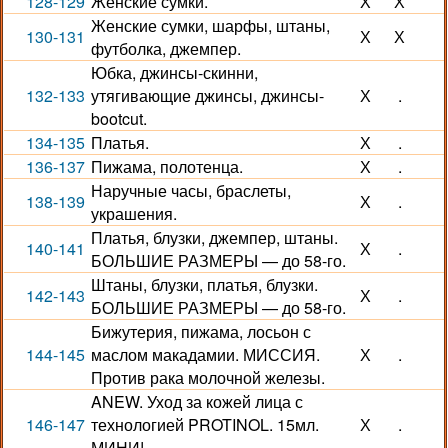
128-129
Женские сумки.
Х
Х
Женские сумки, шарфы, штаны,
130-131
Х
Х
футболка, джемпер.
Юбка, джинсы-скинни,
132-133
утягивающие джинсы, джинсы-
Х
.
bootcut.
134-135
Платья.
Х
.
136-137
Пижама, полотенца.
Х
.
Наручные часы, браслеты,
138-139
Х
.
украшения.
Платья, блузки, джемпер, штаны.
140-141
Х
.
БОЛЬШИЕ РАЗМЕРЫ — до 58-го.
Штаны, блузки, платья, блузки.
142-143
Х
.
БОЛЬШИЕ РАЗМЕРЫ — до 58-го.
Бижутерия, пижама, лосьон с
144-145
маслом макадамии. МИССИЯ.
Х
.
Против рака молочной железы.
ANEW. Уход за кожей лица с
146-147
технологией PROTINOL. 15мл.
Х
.
МИНИ!