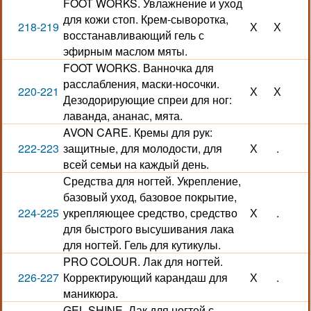
FOOT WORKS. Увлажнение и уход
для кожи стоп. Крем-сыворотка,
218-219
Х
Х
восстанавливающий гель с
эфирным маслом мяты.
FOOT WORKS. Ванночка для
расслабления, маски-носочки.
220-221
Х
Х
Дезодорирующие спреи для ног:
лаванда, ананас, мята.
AVON CARE. Кремы для рук:
222-223
защитные, для молодости, для
Х
.
всей семьи на каждый день.
Средства для ногтей. Укрепление,
базовый уход, базовое покрытие,
224-225
укрепляющее средство, средство
Х
.
для быстрого высушивания лака
для ногтей. Гель для кутикулы.
PRO COLOUR. Лак для ногтей.
226-227
Корректирующий карандаш для
Х
.
маникюра.
GEL SHINE. Лак для ногтей с