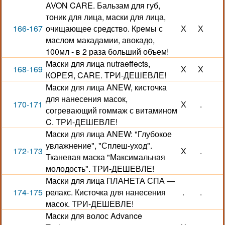
AVON CARE. Бальзам для губ,
тоник для лица, маски для лица,
166-167
очищающее средство. Кремы с
Х
Х
маслом макадамии, авокадо,
100мл - в 2 раза больший объем!
Маски для лица nutraeffects,
168-169
Х
Х
КОРЕЯ, CARE. ТРИ-ДЕШЕВЛЕ!
Маски для лица ANEW, кисточка
для нанесения масок,
170-171
Х
.
согревающий гоммаж с витамином
C. ТРИ-ДЕШЕВЛЕ!
Маски для лица ANEW: "Глубокое
увлажнение", "Сплеш-уход".
172-173
Х
.
Тканевая маска "Максимальная
молодость". ТРИ-ДЕШЕВЛЕ!
Маски для лица ПЛАНЕТА СПА —
174-175
релакс. Кисточка для нанесения
.
.
масок. ТРИ-ДЕШЕВЛЕ!
Маски для волос Advance