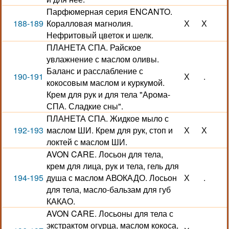
Парфюмерная серия ENCANTO.
188-189
Коралловая магнолия.
Х
Х
Нефритовый цветок и шелк.
ПЛАНЕТА СПА. Райское
увлажнение с маслом оливы.
Баланс и расслабление с
190-191
Х
.
кокосовым маслом и куркумой.
Крем для рук и для тела "Арома-
СПА. Сладкие сны".
ПЛАНЕТА СПА. Жидкое мыло с
192-193
маслом ШИ. Крем для рук, стоп и
Х
Х
локтей с маслом ШИ.
AVON CARE. Лосьон для тела,
крем для лица, рук и тела, гель для
194-195
душа с маслом АВОКАДО. Лосьон
Х
.
для тела, масло-бальзам для губ
КАКАО.
AVON CARE. Лосьоны для тела с
экстрактом огурца, маслом кокоса,