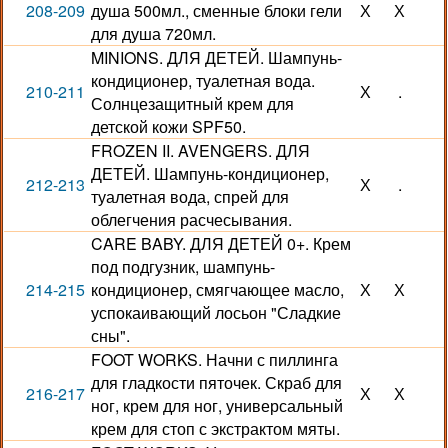
208-209
душа 500мл., сменные блоки гели
Х
Х
для душа 720мл.
MINIONS. ДЛЯ ДЕТЕЙ. Шампунь-
кондиционер, туалетная вода.
210-211
Х
.
Солнцезащитный крем для
детской кожи SPF50.
FROZEN II. AVENGERS. ДЛЯ
ДЕТЕЙ. Шампунь-кондиционер,
212-213
Х
.
туалетная вода, спрей для
облегчения расчесывания.
CARE BABY. ДЛЯ ДЕТЕЙ 0+. Крем
под подгузник, шампунь-
214-215
кондиционер, смягчающее масло,
Х
Х
успокаивающий лосьон "Сладкие
сны".
FOOT WORKS. Начни с пиллинга
для гладкости пяточек. Скраб для
216-217
Х
Х
ног, крем для ног, универсальный
крем для стоп с экстрактом мяты.