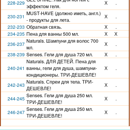
228-229
Х
.
эффектом геля.
MUST-HAVE (должно иметь, англ.)
230-231
Х
.
- продукты для лета.
232-233
Обратная связь.
Х
.
234-235
Пена для ванны 500 мл.
Х
Х
Naturals. Шампуни для волос 700
236-237
Х
.
мл.
238-239
Senses. Гели для душа 720 мл.
Х
.
Naturals. ДЛЯ ДЕТЕЙ. Пена для
240-241
ванны, гели для душа, шампуни-
Х
.
кондиционеры. ТРИ-ДЕШЕВЛЕ!
Naturals. Спреи для тела. ТРИ-
242-243
Х
.
ДЕШЕВЛЕ!
Senses. Гели для душа 250 мл.
244-245
Х
.
ТРИ-ДЕШЕВЛЕ!
Senses. Гели для душа 250 мл.
246-247
Х
.
ТРИ-ДЕШЕВЛЕ!