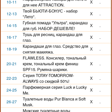
10-11
Х
.
для нее ATTRACTION.
Твой БЬЮТИ-БОНУС - набор
12-13
Х
.
"Лето".
Губная помада "Ультра", карандаш
14-15
Х
.
для губ. НАБОР-ДЕШЕВЛЕ!
Тушь для ресниц, карандаш для
16-17
Х
.
глаз.
Карандаши для глаз. Средство для
18-19
Х
.
снятия макияжа.
FLAWLESS. Консилер, тональный
20-21
крем, тональный крем финиш
Х
.
SPF15. Румяна-шарики.
Серия TOTAY-TOMORROW-
22-23
Х
.
ALWAYS со скидкой 50%!
Парфюмерная серия Luck и Lucky
24-25
Х
.
Me.
Туалетные воды Pur Blanca и Soft
26-27
Х
.
Musk.
Мужские туалетные воды