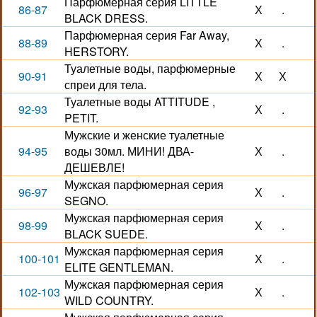
Парфюмерная серия LITTLE
86-87
Х
.
BLACK DRESS.
Парфюмерная серия Far Away,
88-89
Х
.
HERSTORY.
Туалетные воды, парфюмерные
90-91
Х
Х
спреи для тела.
Туалетные воды ATTITUDE ,
92-93
Х
.
PETIT.
Мужские и женские туалетные
94-95
воды 30мл. МИНИ! ДВА-
Х
.
ДЕШЕВЛЕ!
Мужская парфюмерная серия
96-97
Х
.
SEGNO.
Мужская парфюмерная серия
98-99
Х
.
BLACK SUEDE.
Мужская парфюмерная серия
100-101
Х
.
ELITE GENTLEMAN.
Мужская парфюмерная серия
102-103
Х
.
WILD COUNTRY.