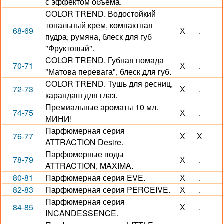
с эффектом объема.
COLOR TREND. Водостойкий
тональный крем, компактная
68-69
Х
.
пудра, румяна, блеск для губ
"Фруктовый".
COLOR TREND. Губная помада
70-71
Х
.
"Матова перевага", блеск для губ.
COLOR TREND. Тушь для ресниц,
72-73
Х
.
карандаш для глаз.
Премиальные ароматы 10 мл.
74-75
Х
.
МИНИ!
Парфюмерная серия
76-77
Х
Х
ATTRACTION Desire.
Парфюмерные воды
78-79
Х
.
ATTRACTION, MAXIMA.
80-81
Парфюмерная серия EVE.
Х
.
82-83
Парфюмерная серия PERCEIVE.
Х
.
Парфюмерная серия
84-85
Х
.
INCANDESSENCE.