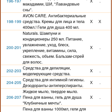
196-197
Х
.
макадамии, ШИ, "Лавандовые
сны".
AVON CARE. Антибактериальные
198-199
средства. Кремы для лица и тела
Х
Х
400мл.! Гели для душа 400 мл.
Naturals. Шампуни и
кондиционеры 250 мл. Питание,
увлажнение, уход, блеск,
200-201
Х
.
укрепление, витамины, сила,
свежесть, объем. Бальзам-спрей
для волос.
Средства для депиляции,
202-203
Х
.
моделирующие средства.
Средства для интимной гигиены.
204-205
Х
.
Дезодоранты-антиперспиранты.
Жидкое мыло, твердое мыло.
206-207
Пена для ванны, гель для душа
Х
.
"Клубничные мечты".
Пена для ванны 1000мл, гели для