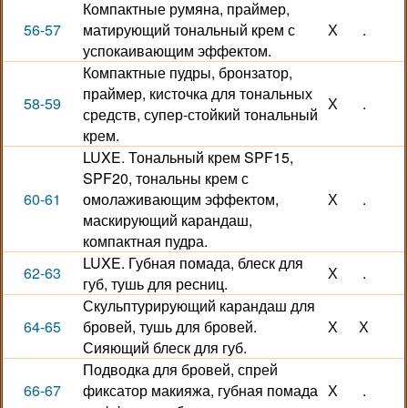
Компактные румяна, праймер,
56-57
матирующий тональный крем с
Х
.
успокаивающим эффектом.
Компактные пудры, бронзатор,
праймер, кисточка для тональных
58-59
Х
.
средств, супер-стойкий тональный
крем.
LUXE. Тональный крем SPF15,
SPF20, тональны крем с
60-61
омолаживающим эффектом,
Х
.
маскирующий карандаш,
компактная пудра.
LUXE. Губная помада, блеск для
62-63
Х
.
губ, тушь для ресниц.
Скульптурирующий карандаш для
64-65
бровей, тушь для бровей.
Х
Х
Сияющий блеск для губ.
Подводка для бровей, спрей
66-67
фиксатор макияжа, губная помада
Х
.