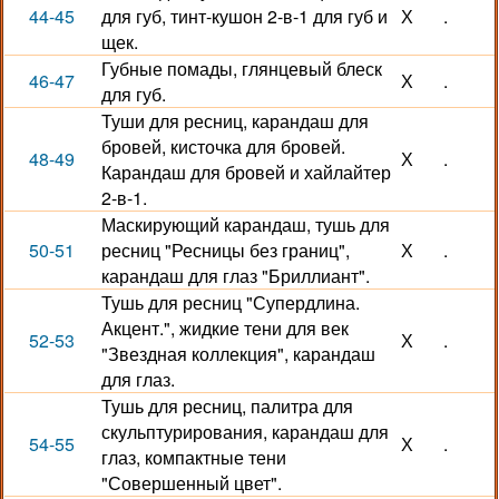
44-45
для губ, тинт-кушон 2-в-1 для губ и
Х
.
щек.
Губные помады, глянцевый блеск
46-47
Х
.
для губ.
Туши для ресниц, карандаш для
бровей, кисточка для бровей.
48-49
Х
.
Карандаш для бровей и хайлайтер
2-в-1.
Маскирующий карандаш, тушь для
50-51
ресниц "Ресницы без границ",
Х
.
карандаш для глаз "Бриллиант".
Тушь для ресниц "Супердлина.
Акцент.", жидкие тени для век
52-53
Х
.
"Звездная коллекция", карандаш
для глаз.
Тушь для ресниц, палитра для
скульптурирования, карандаш для
54-55
Х
.
глаз, компактные тени
"Совершенный цвет".