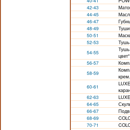
40-41
POWE
42-43
Мато
44-45
Масло
46-47
Губн
48-49
Туши
50-51
Маск
52-53
Тушь 
Тушь
54-55
цвет"
56-57
Комп
Комп
58-59
крем
LUXE
60-61
кара
62-63
LUXE.
64-65
Скул
66-67
Подв
68-69
COLO
70-71
COLO