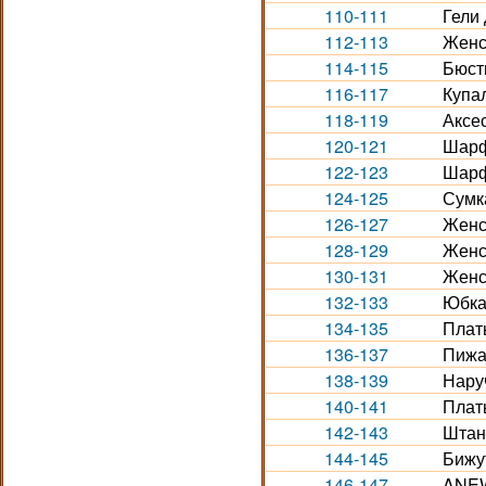
110-111
Гели 
112-113
Женс
114-115
Бюст
116-117
Купа
118-119
Аксес
120-121
Шарф
122-123
Шарф
124-125
Сумк
126-127
Женс
128-129
Женс
130-131
Женс
132-133
Юбка
134-135
Плат
136-137
Пижа
138-139
Нару
140-141
Плат
142-143
Штан
144-145
Бижу
146-147
ANEW