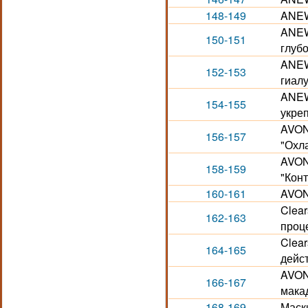
148-149
ANEW.
ANEW
150-151
глуб
ANEW
152-153
гиал
ANEW
154-155
укре
AVON
156-157
"Охл
AVON
158-159
"Кон
160-161
AVON
Clear
162-163
проце
Clear
164-165
дейс
AVON
166-167
макад
168-169
Маск