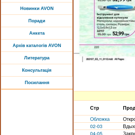
Новинки AVON
Поради
Анкета
Архів каталогів AVON
Литература
Консультація
Посилання
Стр
Прод
Обложка
Откр
02-03
Вдыха
04-05
Закр