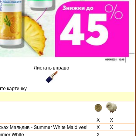
Листать вправо
чте картинку
Х
Х
сках Мальдив - Summer White Maldives!
Х
Х
mer White...
Х
.