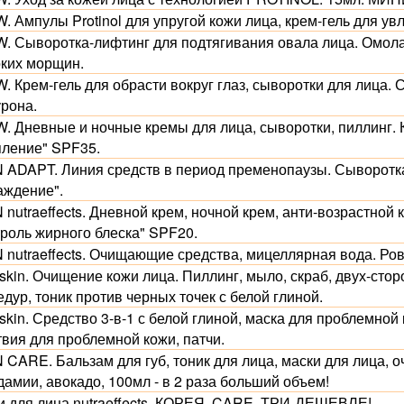
 Ампулы Protinol для упругой кожи лица, крем-гель для ув
. Сыворотка-лифтинг для подтягивания овала лица. Омо
оких морщин.
. Крем-гель для обрасти вокруг глаз, сыворотки для лица.
урона.
. Дневные и ночные кремы для лица, сыворотки, пиллинг.
пление" SPF35.
 ADAPT. Линия средств в период пременопаузы. Сыворотка
аждение".
 nutraeffects. Дневной крем, ночной крем, анти-возрастно
троль жирного блеска" SPF20.
 nutraeffects. Очищающие средства, мицеллярная вода. Ро
skin. Очищение кожи лица. Пиллинг, мыло, скраб, двух-сто
дур, тоник против черных точек с белой глиной.
skin. Средство 3-в-1 с белой глиной, маска для проблемной
твия для проблемной кожи, патчи.
 CARE. Бальзам для губ, тоник для лица, маски для лица,
амии, авокадо, 100мл - в 2 раза больший объем!
и для лица nutraeffects, КОРЕЯ, CARE. ТРИ-ДЕШЕВЛЕ!