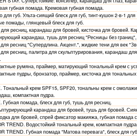
R STAY. Суперстойкие: консилер, карандаш для глаз, каран
вая губная помада. Кремовая губная помада.
 для губ. Ульта-сиящий блеск для губ, тинт-кушон 2-в-1 для 
ые помады, глянцевый блеск для губ.
 для ресниц, карандаш для бровей, кисточка для бровей. Ка
ирующий карандаш, тушь для ресниц "Ресницы без границ", 
для ресниц "Супердлина. Акцент.", жидкие тени для век "Зв
 для ресниц, палитра для скульптурирования, карандаш дл
.
актные румяна, праймер, матирующий тональный крем с у
актные пудры, бронзатор, праймер, кисточка для тональных
.
. Тональный крем SPF15, SPF20, тональны крем с омола
ндаш, компактная пудра.
 Губная помада, блеск для губ, тушь для ресниц.
ьптурирующий карандаш для бровей, тушь для бровей. Сияю
одка для бровей, спрей фиксатор макияжа, губная помада 
R TREND. Водостойкий тональный крем, компактная пудра, 
R TREND. Губная помада "Матова перевага", блеск для губ