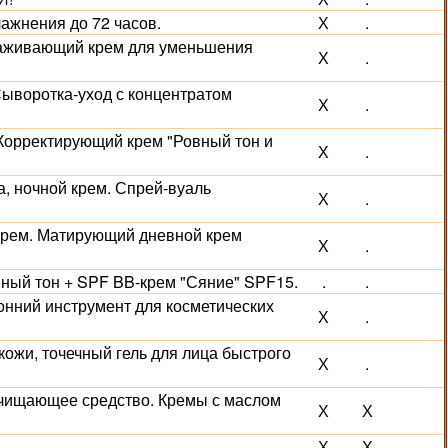
лажнения до 72 часов.
Х
.
лаживающий крем для уменьшения
Х
.
 Сыворотка-уход с концентратом
Х
.
 Корректирующий крем "Ровный тон и
Х
.
, ночной крем. Спрей-вуаль
Х
.
й крем. Матирующий дневной крем
Х
.
вный тон + SPF BB-крем "Сяние" SPF15.
.
.
ронний инструмент для косметических
Х
.
 кожи, точечный гель для лица быстрого
Х
.
 очищающее средство. Кремы с маслом
Х
Х
Х
Х