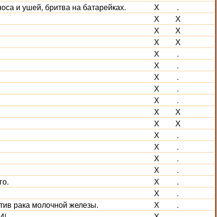
носа и ушей, бритва на батарейках.
Х
.
Х
Х
Х
Х
Х
Х
Х
.
Х
.
Х
.
Х
.
Х
.
Х
Х
Х
Х
Х
.
Х
.
Х
.
Х
.
го.
Х
.
Х
.
тив рака молочной железы.
Х
.
И!
Х
.