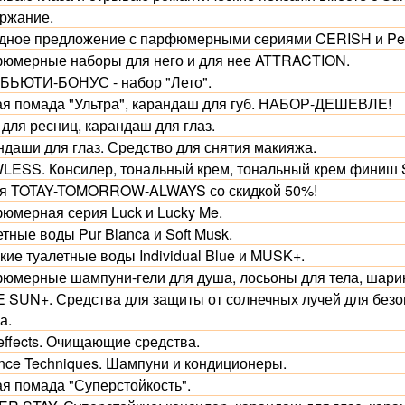
ржание.
дное предложение с парфюмерными сериями CERISH и Per
юмерные наборы для него и для нее ATTRACTION.
 БЬЮТИ-БОНУС - набор "Лето".
ая помада "Ультра", карандаш для губ. НАБОР-ДЕШЕВЛЕ!
для ресниц, карандаш для глаз.
ндаши для глаз. Средство для снятия макияжа.
LESS. Консилер, тональный крем, тональный крем финиш 
я TOTAY-TOMORROW-ALWAYS со скидкой 50%!
юмерная серия Luck и Lucky Me.
тные воды Pur Blanca и Soft Musk.
кие туалетные воды Individual Blue и MUSK+.
юмерные шампуни-гели для душа, лосьоны для тела, шар
 SUN+. Средства для защиты от солнечных лучей для безоп
а.
effects. Очищающие средства.
nce Techniques. Шампуни и кондиционеры.
ая помада "Суперстойкость".