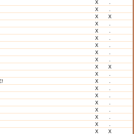
Х
.
Х
.
Х
Х
Х
.
Х
.
Х
.
Х
.
Х
.
Х
.
Х
Х
Х
.
Е!
Х
.
Х
.
Х
.
Х
.
Х
.
Х
.
Х
.
Х
Х