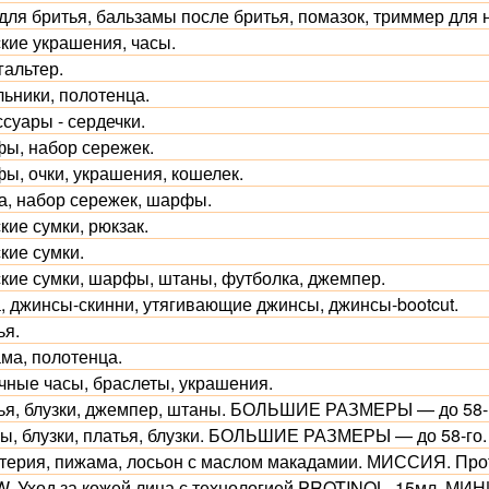
для бритья, бальзамы после бритья, помазок, триммер для 
кие украшения, часы.
гальтер.
льники, полотенца.
суары - сердечки.
ы, набор сережек.
ы, очки, украшения, кошелек.
а, набор сережек, шарфы.
кие сумки, рюкзак.
кие сумки.
кие сумки, шарфы, штаны, футболка, джемпер.
, джинсы-скинни, утягивающие джинсы, джинсы-bootcut.
ья.
ма, полотенца.
чные часы, браслеты, украшения.
ья, блузки, джемпер, штаны. БОЛЬШИЕ РАЗМЕРЫ — до 58-
ы, блузки, платья, блузки. БОЛЬШИЕ РАЗМЕРЫ — до 58-го.
терия, пижама, лосьон с маслом макадамии. МИССИЯ. Про
. Уход за кожей лица с технологией PROTINOL. 15мл. МИН