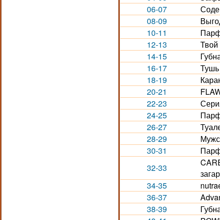
06-07
Соде
08-09
Выго
10-11
Парф
12-13
Твой
14-15
Губн
16-17
Тушь 
18-19
Кара
20-21
FLAW
22-23
Сери
24-25
Парф
26-27
Туале
28-29
Мужс
30-31
Парф
CARE
32-33
загар
34-35
nutra
36-37
Adva
38-39
Губн