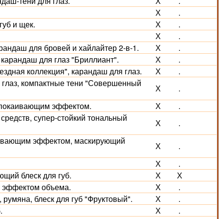
даш-тени для глаз.
Х
.
Х
.
губ и щек.
Х
.
Х
.
рандаш для бровей и хайлайтер 2-в-1.
Х
.
карандаш для глаз "Бриллиант".
Х
.
ездная коллекция", карандаш для глаз.
Х
.
я глаз, компактные тени "Совершенный
Х
.
спокаивающим эффектом.
Х
.
 средств, супер-стойкий тональный
Х
.
живающим эффектом, маскирующий
Х
.
Х
.
щий блеск для губ.
Х
Х
с эффектом объема.
Х
.
румяна, блеск для губ "Фруктовый".
Х
.
.
Х
.