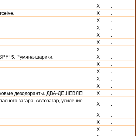
Х
.
ceive.
Х
.
Х
.
Х
.
Х
.
Х
.
Х
.
SPF15. Румяна-шарики.
Х
.
Х
.
Х
.
Х
.
Х
.
иковые дезодоранты. ДВА-ДЕШЕВЛЕ!
Х
.
асного загара. Автозагар, усиление
Х
.
Х
.
Х
.
Х
.