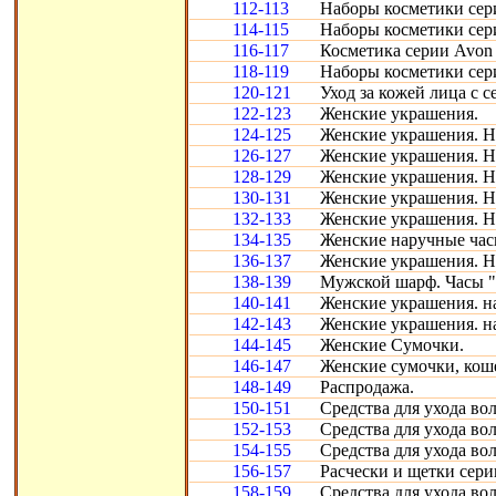
112-113
Наборы косметики сери
114-115
Наборы косметики сери
116-117
Косметика серии Avon S
118-119
Наборы косметики сери
120-121
Уход за кожей лица с с
122-123
Женские украшения.
124-125
Женские украшения. Н
126-127
Женские украшения. Н
128-129
Женские украшения. Н
130-131
Женские украшения. Н
132-133
Женские украшения. Н
134-135
Женские наручные час
136-137
Женские украшения. Н
138-139
Мужской шарф. Часы "
140-141
Женские украшения. н
142-143
Женские украшения. н
144-145
Женские Сумочки.
146-147
Женские сумочки, кош
148-149
Распродажа.
150-151
Средства для ухода во
152-153
Средства для ухода во
154-155
Средства для ухода во
156-157
Расчески и щетки сери
158-159
Средства для ухода во