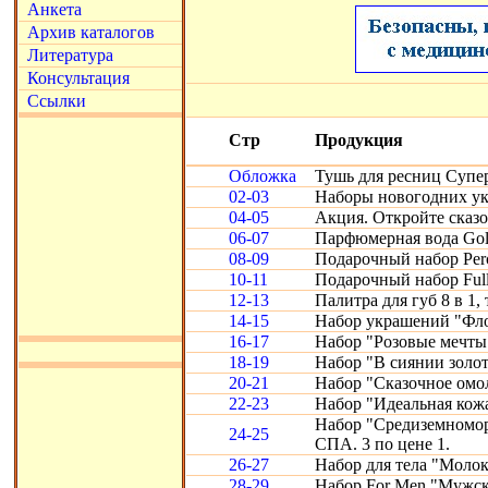
Анкета
Архив каталогов
Литература
Консультация
Ссылки
Стр
Продукция
Обложка
Тушь для ресниц Супе
02-03
Наборы новогодних ук
04-05
Акция. Откройте сказ
06-07
Парфюмерная вода Gold
08-09
Подарочный набор Perc
10-11
Подарочный набор Full
12-13
Палитра для губ 8 в 1, 
14-15
Набор украшений "Фло
16-17
Набор "Розовые мечты
18-19
Набор "В сиянии золот
20-21
Набор "Сказочное омо
22-23
Набор "Идеальная кожа"
Набор "Средиземномор
24-25
СПА. 3 по цене 1.
26-27
Набор для тела "Молоко
28-29
Набор For Men "Мужск