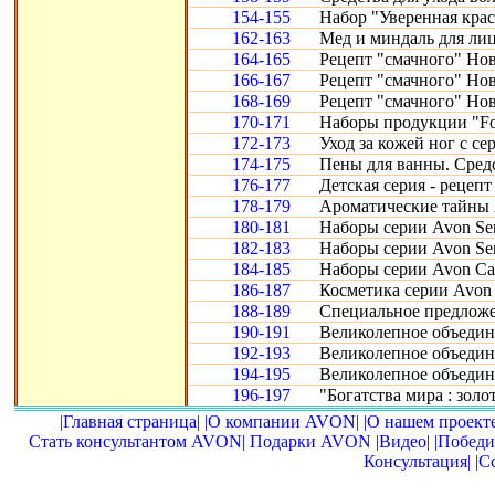
154-155
Набор "Уверенная крас
162-163
Мед и миндаль для лиц
164-165
Рецепт "смачного" Нов
166-167
Рецепт "смачного" Нов
168-169
Рецепт "смачного" Нов
170-171
Наборы продукции "Fo
172-173
Уход за кожей ног с се
174-175
Пены для ванны. Сред
176-177
Детская серия - рецепт
178-179
Ароматические тайны 
180-181
Наборы серии Avon Sen
182-183
Наборы серии Avon Sen
184-185
Наборы серии Avon Car
186-187
Косметика серии Avon 
188-189
Специальное предложе
190-191
Великолепное объедине
192-193
Великолепное объедине
194-195
Великолепное объедин
196-197
"Богатства мира : золот
|Главная страница|
|О компании AVON|
|О нашем проекте
Стать консультантом AVON|
Подарки AVON
|Видео|
|Победи
Консультация|
|С