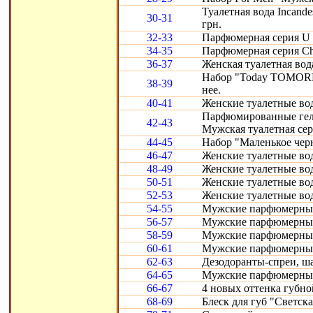
Туалетная вода Incande
30-31
грн.
32-33
Парфюмерная серия U 
34-35
Парфюмерная серия Chr
36-37
Женская туалетная вод
Набор "Today TOMORR
38-39
нее.
40-41
Женские туалетные воды
Парфюмированные гели 
42-43
Мужская туалетная сери
44-45
Набор "Маленькое черн
46-47
Женские туалетные вод
48-49
Женские туалетные воды
50-51
Женские туалетные во
52-53
Женские туалетные вод
54-55
Мужские парфюмерные
56-57
Мужские парфюмерные 
58-59
Мужские парфюмерные 
60-61
Мужские парфюмерные с
62-63
Дезодоранты-спреи, ш
64-65
Мужские парфюмерные 
66-67
4 новых оттенка губно
68-69
Блеск для губ "Светска