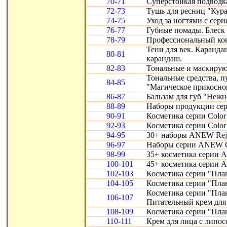
70-71
Суперстойкая подводка
72-73
Тушь для ресниц "Кура
74-75
Уход за ногтями с сери
76-77
Губные помады. Блеск 
78-79
Профессиональный конт
Тени для век. Карандаш
80-81
карандаш.
82-83
Тональные и маскирую
Тональные средства, 
84-85
"Магическое прикосно
86-87
Бальзам для губ "Нежн
88-89
Наборы продукции сери
90-91
Косметика серии Color 
92-93
Косметика серии Color 
94-95
30+ наборы ANEW Reju
96-97
Наборы серии ANEW Cl
98-99
35+ косметика серии A
100-101
45+ косметика серии 
102-103
Косметика серии "Пла
104-105
Косметика серии "Пла
Косметика серии "Пла
106-107
Питательный крем для 
108-109
Косметика серии "Пла
110-111
Крем для лица с липо