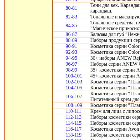
Тени для век. Карандаш
80-81
карандаш.
82-83
Тональные и маскирую
Тональные средства, 
84-85
"Магическое прикосно
86-87
Бальзам для губ "Нежн
88-89
Наборы продукции сери
90-91
Косметика серии Color 
92-93
Косметика серии Color 
94-95
30+ наборы ANEW Reju
96-97
Наборы серии ANEW Cl
98-99
35+ косметика серии A
100-101
45+ косметика серии 
102-103
Косметика серии "Пла
104-105
Косметика серии "Пла
Косметика серии "Пла
106-107
Питательный крем для 
108-109
Косметика серии "Пла
110-111
Крем для лица с липо
112-113
Наборы косметики сери
114-115
Наборы косметики сери
116-117
Косметика серии Avon S
118-119
Наборы косметики сери