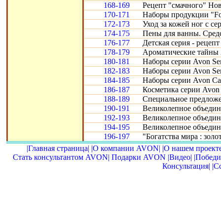
168-169
Рецепт "смачного" Нов
170-171
Наборы продукции "Fo
172-173
Уход за кожей ног с се
174-175
Пены для ванны. Сред
176-177
Детская серия - рецепт
178-179
Ароматические тайны 
180-181
Наборы серии Avon Sen
182-183
Наборы серии Avon Sen
184-185
Наборы серии Avon Car
186-187
Косметика серии Avon 
188-189
Специальное предложе
190-191
Великолепное объедине
192-193
Великолепное объедине
194-195
Великолепное объедин
196-197
"Богатства мира : золот
|Главная страница|
|О компании AVON|
|О нашем проекте
Стать консультантом AVON|
Подарки AVON
|Видео|
|Победи
Консультация|
|С