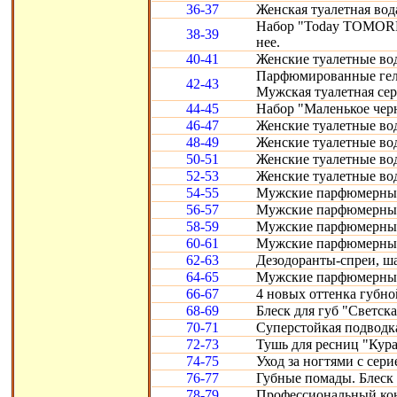
36-37
Женская туалетная вод
Набор "Today TOMORR
38-39
нее.
40-41
Женские туалетные воды
Парфюмированные гели 
42-43
Мужская туалетная сери
44-45
Набор "Маленькое черн
46-47
Женские туалетные вод
48-49
Женские туалетные воды
50-51
Женские туалетные во
52-53
Женские туалетные вод
54-55
Мужские парфюмерные
56-57
Мужские парфюмерные 
58-59
Мужские парфюмерные 
60-61
Мужские парфюмерные с
62-63
Дезодоранты-спреи, ш
64-65
Мужские парфюмерные 
66-67
4 новых оттенка губно
68-69
Блеск для губ "Светска
70-71
Суперстойкая подводка
72-73
Тушь для ресниц "Кура
74-75
Уход за ногтями с сери
76-77
Губные помады. Блеск 
78-79
Профессиональный конт