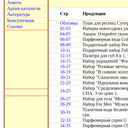
Анкета
Архив каталогов
Стр
Продукция
Литература
Консультация
Обложка
Тушь для ресниц Супе
Ссылки
02-03
Наборы новогодних ук
04-05
Акция. Откройте сказ
06-07
Парфюмерная вода Gold
08-09
Подарочный набор Perc
10-11
Подарочный набор Full
12-13
Палитра для губ 8 в 1, 
14-15
Набор украшений "Фло
16-17
Набор "Розовые мечты
18-19
Набор "В сиянии золот
20-21
Набор "Сказочное омо
22-23
Набор "Идеальная кожа"
Набор "Средиземномор
24-25
СПА. 3 по цене 1.
26-27
Набор для тела "Молоко
28-29
Набор For Men "Мужск
Туалетная вода Incande
30-31
грн.
32-33
Парфюмерная серия U 
34-35
Парфюмерная серия Chr