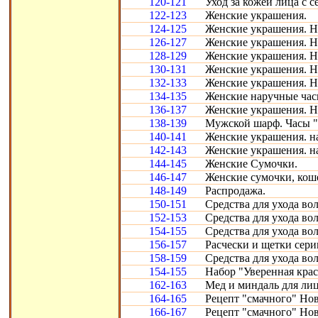
120-121
Уход за кожей лица с с
122-123
Женские украшения.
124-125
Женские украшения. Н
126-127
Женские украшения. Н
128-129
Женские украшения. Н
130-131
Женские украшения. Н
132-133
Женские украшения. Н
134-135
Женские наручные час
136-137
Женские украшения. Н
138-139
Мужской шарф. Часы "
140-141
Женские украшения. н
142-143
Женские украшения. н
144-145
Женские Сумочки.
146-147
Женские сумочки, кош
148-149
Распродажа.
150-151
Средства для ухода во
152-153
Средства для ухода во
154-155
Средства для ухода во
156-157
Расчески и щетки сери
158-159
Средства для ухода во
154-155
Набор "Уверенная крас
162-163
Мед и миндаль для лиц
164-165
Рецепт "смачного" Нов
166-167
Рецепт "смачного" Нов