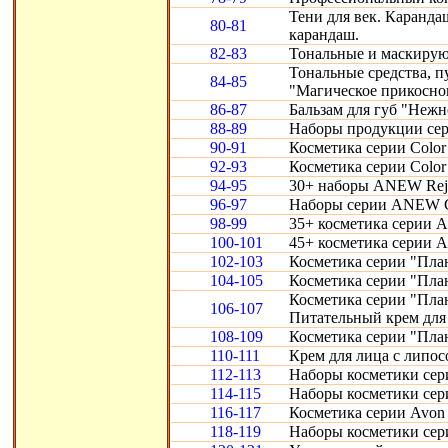
Тени для век. Карандаш
80-81
карандаш.
82-83
Тональные и маскирую
Тональные средства, 
84-85
"Магическое прикосно
86-87
Бальзам для губ "Нежн
88-89
Наборы продукции сери
90-91
Косметика серии Color 
92-93
Косметика серии Color 
94-95
30+ наборы ANEW Reju
96-97
Наборы серии ANEW Cl
98-99
35+ косметика серии A
100-101
45+ косметика серии 
102-103
Косметика серии "Пла
104-105
Косметика серии "Пла
Косметика серии "Пла
106-107
Питательный крем для 
108-109
Косметика серии "Пла
110-111
Крем для лица с липо
112-113
Наборы косметики сери
114-115
Наборы косметики сери
116-117
Косметика серии Avon S
118-119
Наборы косметики сери