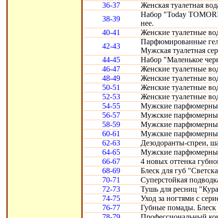
36-37
Женская туалетная вод
Набор "Today TOMORR
38-39
нее.
40-41
Женские туалетные воды
Парфюмированные гели 
42-43
Мужская туалетная сери
44-45
Набор "Маленькое черн
46-47
Женские туалетные вод
48-49
Женские туалетные воды
50-51
Женские туалетные во
52-53
Женские туалетные вод
54-55
Мужские парфюмерные
56-57
Мужские парфюмерные 
58-59
Мужские парфюмерные 
60-61
Мужские парфюмерные с
62-63
Дезодоранты-спреи, ш
64-65
Мужские парфюмерные 
66-67
4 новых оттенка губно
68-69
Блеск для губ "Светска
70-71
Суперстойкая подводка
72-73
Тушь для ресниц "Кура
74-75
Уход за ногтями с сери
76-77
Губные помады. Блеск 
78-79
Профессиональный конт