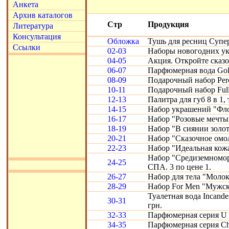
Анкета
Архив каталогов
Стр
Продукция
Литература
Консультация
Обложка
Тушь для ресниц Супе
Ссылки
02-03
Наборы новогодних ук
04-05
Акция. Откройте сказ
06-07
Парфюмерная вода Gold
08-09
Подарочный набор Perc
10-11
Подарочный набор Full
12-13
Палитра для губ 8 в 1, 
14-15
Набор украшений "Фло
16-17
Набор "Розовые мечты
18-19
Набор "В сиянии золот
20-21
Набор "Сказочное омо
22-23
Набор "Идеальная кожа"
Набор "Средиземномор
24-25
СПА. 3 по цене 1.
26-27
Набор для тела "Молоко
28-29
Набор For Men "Мужск
Туалетная вода Incande
30-31
грн.
32-33
Парфюмерная серия U 
34-35
Парфюмерная серия Chr