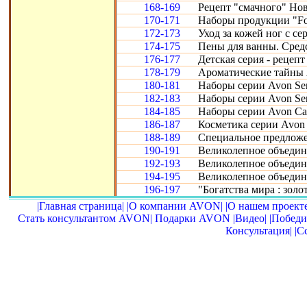
168-169
Рецепт "смачного" Нов
170-171
Наборы продукции "Fo
172-173
Уход за кожей ног с се
174-175
Пены для ванны. Сред
176-177
Детская серия - рецепт
178-179
Ароматические тайны 
180-181
Наборы серии Avon Sen
182-183
Наборы серии Avon Sen
184-185
Наборы серии Avon Car
186-187
Косметика серии Avon 
188-189
Специальное предложе
190-191
Великолепное объедине
192-193
Великолепное объедине
194-195
Великолепное объедин
196-197
"Богатства мира : золот
|Главная страница|
|О компании AVON|
|О нашем проекте
Стать консультантом AVON|
Подарки AVON
|Видео|
|Победи
Консультация|
|С