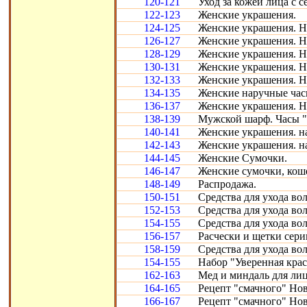
120-121
Уход за кожей лица с с
122-123
Женские украшения.
124-125
Женские украшения. Н
126-127
Женские украшения. Н
128-129
Женские украшения. Н
130-131
Женские украшения. Н
132-133
Женские украшения. Н
134-135
Женские наручные час
136-137
Женские украшения. Н
138-139
Мужской шарф. Часы "
140-141
Женские украшения. н
142-143
Женские украшения. н
144-145
Женские Сумочки.
146-147
Женские сумочки, кош
148-149
Распродажа.
150-151
Средства для ухода во
152-153
Средства для ухода во
154-155
Средства для ухода во
156-157
Расчески и щетки сери
158-159
Средства для ухода во
154-155
Набор "Уверенная крас
162-163
Мед и миндаль для лиц
164-165
Рецепт "смачного" Нов
166-167
Рецепт "смачного" Нов