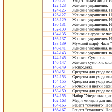
120-121
Уход за кожей лица с с
122-123
Женские украшения.
124-125
Женские украшения. Н
126-127
Женские украшения. Н
128-129
Женские украшения. Н
130-131
Женские украшения. Н
132-133
Женские украшения. Н
134-135
Женские наручные час
136-137
Женские украшения. Н
138-139
Мужской шарф. Часы "
140-141
Женские украшения. н
142-143
Женские украшения. н
144-145
Женские Сумочки.
146-147
Женские сумочки, кош
148-149
Распродажа.
150-151
Средства для ухода во
152-153
Средства для ухода во
154-155
Средства для ухода во
156-157
Расчески и щетки сери
158-159
Средства для ухода во
154-155
Набор "Уверенная крас
162-163
Мед и миндаль для лиц
164-165
Рецепт "смачного" Нов
166-167
Рецепт "смачного" Нов