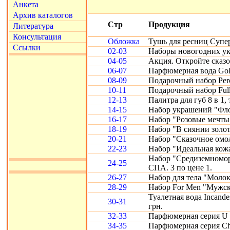
Анкета
Архив каталогов
Стр
Продукция
Литература
Консультация
Обложка
Тушь для ресниц Супе
Ссылки
02-03
Наборы новогодних ук
04-05
Акция. Откройте сказ
06-07
Парфюмерная вода Gold
08-09
Подарочный набор Perc
10-11
Подарочный набор Full
12-13
Палитра для губ 8 в 1, 
14-15
Набор украшений "Фло
16-17
Набор "Розовые мечты
18-19
Набор "В сиянии золот
20-21
Набор "Сказочное омо
22-23
Набор "Идеальная кожа"
Набор "Средиземномор
24-25
СПА. 3 по цене 1.
26-27
Набор для тела "Молоко
28-29
Набор For Men "Мужск
Туалетная вода Incande
30-31
грн.
32-33
Парфюмерная серия U 
34-35
Парфюмерная серия Chr