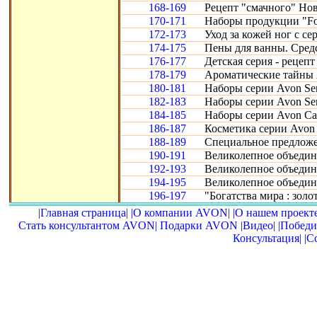
168-169
Рецепт "смачного" Нов
170-171
Наборы продукции "Fo
172-173
Уход за кожей ног с се
174-175
Пены для ванны. Сред
176-177
Детская серия - рецепт
178-179
Ароматические тайны 
180-181
Наборы серии Avon Sen
182-183
Наборы серии Avon Sen
184-185
Наборы серии Avon Car
186-187
Косметика серии Avon 
188-189
Специальное предложе
190-191
Великолепное объедине
192-193
Великолепное объедине
194-195
Великолепное объедин
196-197
"Богатства мира : золот
|Главная страница|
|О компании AVON|
|О нашем проекте
Стать консультантом AVON|
Подарки AVON
|Видео|
|Победи
Консультация|
|С