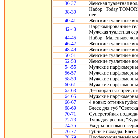
36-37
Женская туалетная вод
Набор "Today TOMORR
38-39
нее.
40-41
Женские туалетные воды
Парфюмированные гели 
42-43
Мужская туалетная сери
44-45
Набор "Маленькое черн
46-47
Женские туалетные вод
48-49
Женские туалетные воды
50-51
Женские туалетные во
52-53
Женские туалетные вод
54-55
Мужские парфюмерные
56-57
Мужские парфюмерные 
58-59
Мужские парфюмерные 
60-61
Мужские парфюмерные с
62-63
Дезодоранты-спреи, ш
64-65
Мужские парфюмерные 
66-67
4 новых оттенка губно
68-69
Блеск для губ "Светска
70-71
Суперстойкая подводка
72-73
Тушь для ресниц "Кура
74-75
Уход за ногтями с сери
76-77
Губные помады. Блеск 
78-79
Профессиональный конт