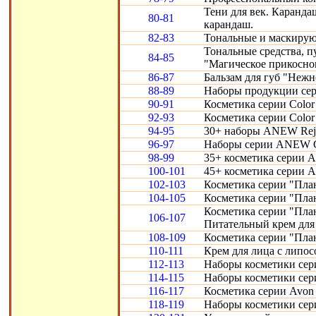
Тени для век. Карандаш
80-81
карандаш.
82-83
Тональные и маскирую
Тональные средства, 
84-85
"Магическое прикосно
86-87
Бальзам для губ "Нежн
88-89
Наборы продукции сери
90-91
Косметика серии Color 
92-93
Косметика серии Color 
94-95
30+ наборы ANEW Reju
96-97
Наборы серии ANEW Cl
98-99
35+ косметика серии A
100-101
45+ косметика серии 
102-103
Косметика серии "Пла
104-105
Косметика серии "Пла
Косметика серии "Пла
106-107
Питательный крем для 
108-109
Косметика серии "Пла
110-111
Крем для лица с липо
112-113
Наборы косметики сери
114-115
Наборы косметики сери
116-117
Косметика серии Avon S
118-119
Наборы косметики сери