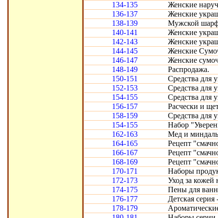
134-135
Женские наруч
136-137
Женские украш
138-139
Мужской шарф.
140-141
Женские украш
142-143
Женские украш
144-145
Женские Сумо
146-147
Женские сумоч
148-149
Распродажа.
150-151
Средства для 
152-153
Средства для 
154-155
Средства для 
156-157
Расчески и щет
158-159
Средства для 
154-155
Набор "Уверен
162-163
Мед и миндаль
164-165
Рецепт "смачн
166-167
Рецепт "смачн
168-169
Рецепт "смачн
170-171
Наборы продук
172-173
Уход за кожей 
174-175
Пены для ванн
176-177
Детская серия 
178-179
Ароматические
180-181
Наборы серии 