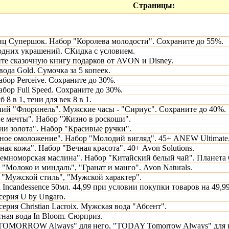
Страницы:
иц Супершок. Набор "Королева молодости". Сохраните до 55%.
дних украшений. СКидка с условием.
те сказочную книгу подарков от AVON и Disney.
ода Gold. Сумочка за 5 копеек.
бор Perceive. Сохраните до 30%.
бор Full Speed. Сохраните до 30%.
 8 в 1, тени для век 8 в 1.
ий "Флоринель". Мужские часы - "Сириус". Сохраните до 40%.
е мечты". Набор "Жизно в роскоши".
ии золота". Набор "Красивые ручки".
ное омоложение". Набор "Молодий вигляд". 45+ ANEW Ultimate
ая кожа". Набор "Вечная красота". 40+ Avon Solutions.
емноморская маслина". Набор "Китайский белый чай". Планета 
 "Молоко и миндаль", "Гранат и манго". Avon Naturals.
 "Мужской стиль", "Мужской характер".
 Incandessence 50мл. 44,99 при условии покупки товаров на 49,99
ерия U by Ungaro.
рия Christian Lacroix. Мужская вода "Абсент".
тная вода In Bloom. Сюрприз.
 TOMORROW Always" для него, "TODAY Tomorrow Always" для 