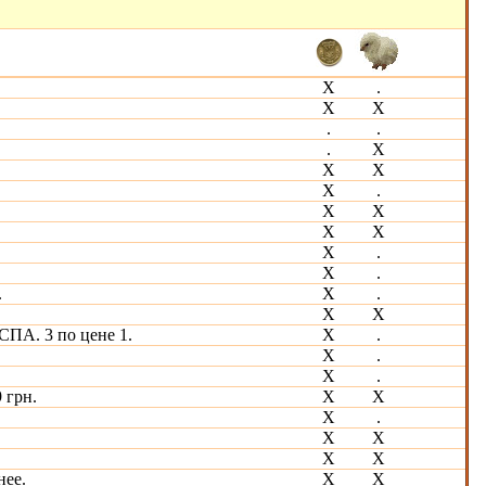
Х
.
Х
Х
.
.
.
Х
Х
Х
Х
.
Х
Х
Х
Х
Х
.
Х
.
.
Х
.
Х
Х
СПА. 3 по цене 1.
Х
.
Х
.
X
.
 грн.
X
Х
X
.
Х
Х
Х
Х
нее.
X
Х