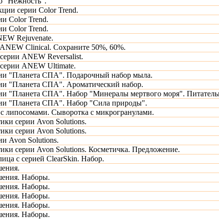
б "Нежность".
ции серии Color Trend.
и Color Trend.
и Color Trend.
EW Rejuvenate.
ANEW Clinical. Сохраните 50%, 60%.
 серии ANEW Reversalist.
 серии ANEW Ultimate.
ии "Планета СПА". Подарочный набор мыла.
ии "Планета СПА". Ароматический набор.
ии "Планета СПА". Набор "Минералы мертвого моря". Питательн
ии "Планета СПА". Набор "Сила природы".
 с липосомами. Сыворотка с микрогранулами.
ики серии Avon Solutions.
ики серии Avon Solutions.
и Avon Solutions.
ики серии Avon Solutions. Косметичка. Предложение.
лица с серией ClearSkin. Набор.
шения.
ения. Наборы.
ения. Наборы.
ения. Наборы.
ения. Наборы.
ения. Наборы.