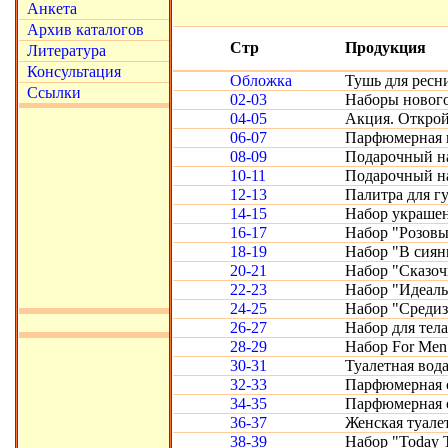
Анкета
Архив каталогов
Стр
Продукция
Литература
Консультация
Обложка
Тушь для ресн
Ссылки
02-03
Наборы нового
04-05
Акция. Открой
06-07
Парфюмерная в
08-09
Подарочный на
10-11
Подарочный на
12-13
Палитра для губ
14-15
Набор украшен
16-17
Набор "Розовы
18-19
Набор "В сиян
20-21
Набор "Сказоч
22-23
Набор "Идеальн
24-25
Набор "Средиз
26-27
Набор для тела
28-29
Набор For Men
30-31
Туалетная вода
32-33
Парфюмерная с
34-35
Парфюмерная се
36-37
Женская туале
38-39
Набор "Today