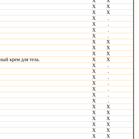
X
Х
Х
Х
X
X
Х
.
X
.
X
.
X
.
X
X
X
Х
X
Х
ый крем для тела.
X
Х
X
.
X
.
X
.
Х
.
X
.
X
.
X
.
X
Х
Х
Х
Х
Х
Х
Х
Х
Х
Х
Х