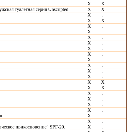
Х
Х
жская туалетная серия Unscripted.
Х
Х
Х
.
X
Х
Х
.
Х
.
Х
.
Х
.
Х
.
Х
.
Х
.
Х
.
Х
.
Х
.
Х
Х
Х
Х
X
.
Х
.
Х
.
Х
.
ш.
Х
.
Х
.
ическое прикосновение" SPF-20.
Х
.