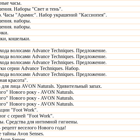
ные часы.
ения. Наборы "Свет и тень".
 Часы "Арамис". Набор украшений "Кассиопея".
ения. наборы.
ения. наборы.
чки.
ки, кошельки.
ухода волосами Advance Techniques. Предложение.
ухода волосами Advance Techniques. Предложение.
ухода волосами Advance Techniques. Предложение.
ки серии Advance Techniques. Набор.
ухода волосами Advance Techniques. Предложение.
ная красота".
 для лица AVON Naturals. Удивительный запах.
ого" Нового року - AVON Naturals.
ого" Нового року - AVON Naturals.
ого" Нового року - AVON Naturals.
ции "Foot Work".
ног с серией "Foot Work".
ы. Средства для интимной гигиены.
- рецепт веселого Нового года!
 тайны Avon Senses.
Avon Senses.