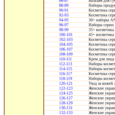
86-87
Бальзам для гу
88-89
Наборы продук
90-91
Косметика сери
92-93
Косметика сери
94-95
30+ наборы AN
96-97
Наборы серии 
98-99
35+ косметика
100-101
45+ косметика
102-103
Косметика сер
104-105
Косметика сер
106-107
Косметика сер
108-109
Косметика сер
110-111
Крем для лица
112-113
Наборы космет
114-115
Наборы космет
116-117
Косметика сери
118-119
Наборы космет
120-121
Уход за кожей 
122-123
Женские укра
124-125
Женские украш
126-127
Женские украш
128-129
Женские украш
130-131
Женские украш
132-133
Женские украш