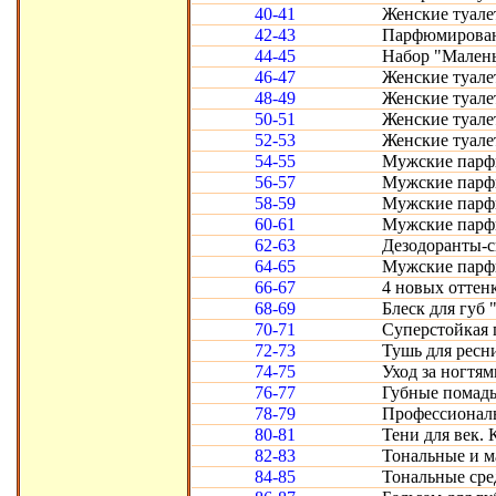
40-41
Женские туалет
42-43
Парфюмированны
44-45
Набор "Малень
46-47
Женские туале
48-49
Женские туалет
50-51
Женские туале
52-53
Женские туале
54-55
Мужские парф
56-57
Мужские парфю
58-59
Мужские парфю
60-61
Мужские парфюм
62-63
Дезодоранты-с
64-65
Мужские парф
66-67
4 новых оттенк
68-69
Блеск для губ 
70-71
Суперстойкая п
72-73
Тушь для ресн
74-75
Уход за ногтям
76-77
Губные помады
78-79
Профессиональ
80-81
Тени для век. 
82-83
Тональные и м
84-85
Тональные сре