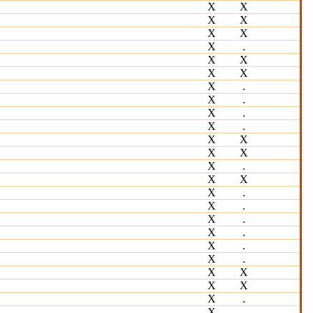
Х
Х
Х
Х
Х
Х
Х
.
Х
Х
Х
Х
Х
.
Х
.
Х
.
Х
.
Х
Х
Х
Х
Х
.
Х
Х
Х
.
Х
.
Х
.
Х
.
Х
.
Х
.
Х
Х
Х
Х
Х
.
Х
.