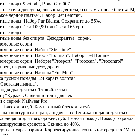
ные воды Spotlight, Bond Girl 007.
е гели для душа, лосьоны для тела, бальзамы после бритья. Му
кое черное платье". Набор "Jet Femme".
тные воды. Набор Pur Blanca. Сохраните до 55%.
ные воды. 1 за 109,99 или 2 - за 165 грн.
тные воды.
тные воды без спирта. Дезодоранты - спреи.
юмерные серии.
мерные серии. Набор "Signature".
мерные серии. Набор "Ironman". Набор "Jet Homme".
ерные серии. Наборы "Prosport", "Proocean", "Procontrol".
преи, шариковые дезодоранты.
юмерные серии. Наборы "For Men".
а губной помады "24 карата золота".
"Светская львица".
одводка для глаз. Тушь-блестки.
иц "Кураж". Сияющие тени для век.
и с серией Nailwear Pro.
. Блеск для губ. Компактный блеск для губ.
ный контурный карандаш для глаз. Тени-карандаши для глаз.
Карандаши для глаз, бровей, губ. Губная помада. Помада-каранда
аскирующие средства. Скидка до 40%.
дства, пудра-шарики. Корректирующее тональное средство "Маг