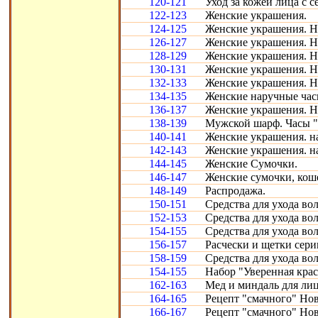
120-121
Уход за кожей лица с с
122-123
Женские украшения.
124-125
Женские украшения. Н
126-127
Женские украшения. Н
128-129
Женские украшения. Н
130-131
Женские украшения. Н
132-133
Женские украшения. Н
134-135
Женские наручные час
136-137
Женские украшения. Н
138-139
Мужской шарф. Часы "
140-141
Женские украшения. н
142-143
Женские украшения. н
144-145
Женские Сумочки.
146-147
Женские сумочки, кош
148-149
Распродажа.
150-151
Средства для ухода во
152-153
Средства для ухода во
154-155
Средства для ухода во
156-157
Расчески и щетки сери
158-159
Средства для ухода во
154-155
Набор "Уверенная крас
162-163
Мед и миндаль для лиц
164-165
Рецепт "смачного" Нов
166-167
Рецепт "смачного" Нов