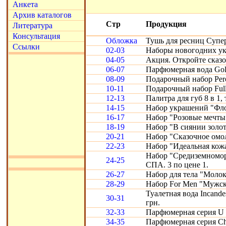
Анкета
Архив каталогов
Стр
Продукция
Литература
Консультация
Обложка
Тушь для ресниц Супе
Ссылки
02-03
Наборы новогодних ук
04-05
Акция. Откройте сказ
06-07
Парфюмерная вода Gold
08-09
Подарочный набор Perc
10-11
Подарочный набор Full
12-13
Палитра для губ 8 в 1, 
14-15
Набор украшений "Фло
16-17
Набор "Розовые мечты
18-19
Набор "В сиянии золот
20-21
Набор "Сказочное омо
22-23
Набор "Идеальная кожа"
Набор "Средиземномор
24-25
СПА. 3 по цене 1.
26-27
Набор для тела "Молоко
28-29
Набор For Men "Мужск
Туалетная вода Incande
30-31
грн.
32-33
Парфюмерная серия U 
34-35
Парфюмерная серия Chr