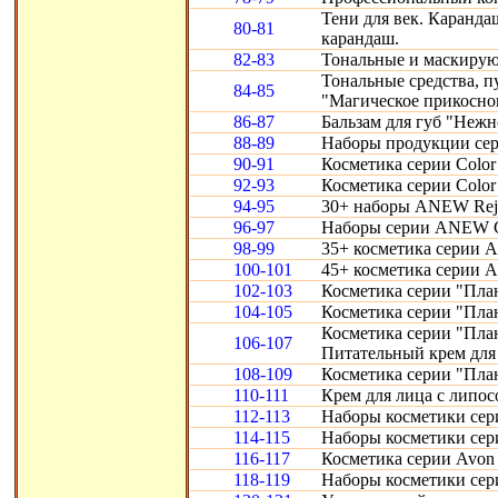
Тени для век. Карандаш
80-81
карандаш.
82-83
Тональные и маскирую
Тональные средства, 
84-85
"Магическое прикосно
86-87
Бальзам для губ "Нежн
88-89
Наборы продукции сери
90-91
Косметика серии Color 
92-93
Косметика серии Color 
94-95
30+ наборы ANEW Reju
96-97
Наборы серии ANEW Cl
98-99
35+ косметика серии A
100-101
45+ косметика серии 
102-103
Косметика серии "Пла
104-105
Косметика серии "Пла
Косметика серии "Пла
106-107
Питательный крем для 
108-109
Косметика серии "Пла
110-111
Крем для лица с липо
112-113
Наборы косметики сери
114-115
Наборы косметики сери
116-117
Косметика серии Avon S
118-119
Наборы косметики сери