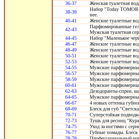
36-37
Женская туалетная вод
Набор "Today TOMORR
38-39
нее.
40-41
Женские туалетные воды
Парфюмированные гели 
42-43
Мужская туалетная сери
44-45
Набор "Маленькое черн
46-47
Женские туалетные вод
48-49
Женские туалетные воды
50-51
Женские туалетные во
52-53
Женские туалетные вод
54-55
Мужские парфюмерные
56-57
Мужские парфюмерные 
58-59
Мужские парфюмерные 
60-61
Мужские парфюмерные с
62-63
Дезодоранты-спреи, ш
64-65
Мужские парфюмерные 
66-67
4 новых оттенка губно
68-69
Блеск для губ "Светска
70-71
Суперстойкая подводка
72-73
Тушь для ресниц "Кура
74-75
Уход за ногтями с сери
76-77
Губные помады. Блеск 
78-79
Профессиональный конт