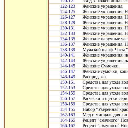
120-121
Уход за кожей лица с с
122-123
Женские украшения.
124-125
Женские украшения. Н
126-127
Женские украшения. Н
128-129
Женские украшения. Н
130-131
Женские украшения. Н
132-133
Женские украшения. Н
134-135
Женские наручные час
136-137
Женские украшения. Н
138-139
Мужской шарф. Часы "
140-141
Женские украшения. н
142-143
Женские украшения. н
144-145
Женские Сумочки.
146-147
Женские сумочки, кош
148-149
Распродажа.
150-151
Средства для ухода во
152-153
Средства для ухода во
154-155
Средства для ухода во
156-157
Расчески и щетки сери
158-159
Средства для ухода во
154-155
Набор "Уверенная крас
162-163
Мед и миндаль для лиц
164-165
Рецепт "смачного" Нов
166-167
Рецепт "смачного" Нов