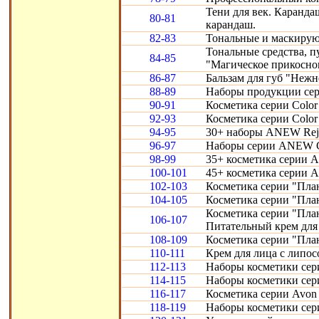
Тени для век. Карандаш
80-81
карандаш.
82-83
Тональные и маскирую
Тональные средства, 
84-85
"Магическое прикосно
86-87
Бальзам для губ "Нежн
88-89
Наборы продукции сери
90-91
Косметика серии Color 
92-93
Косметика серии Color 
94-95
30+ наборы ANEW Reju
96-97
Наборы серии ANEW Cl
98-99
35+ косметика серии A
100-101
45+ косметика серии 
102-103
Косметика серии "Пла
104-105
Косметика серии "Пла
Косметика серии "Пла
106-107
Питательный крем для 
108-109
Косметика серии "Пла
110-111
Крем для лица с липо
112-113
Наборы косметики сери
114-115
Наборы косметики сери
116-117
Косметика серии Avon S
118-119
Наборы косметики сери