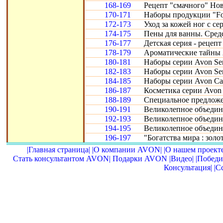
168-169
Рецепт "смачного" Нов
170-171
Наборы продукции "Fo
172-173
Уход за кожей ног с се
174-175
Пены для ванны. Сред
176-177
Детская серия - рецепт
178-179
Ароматические тайны 
180-181
Наборы серии Avon Sen
182-183
Наборы серии Avon Sen
184-185
Наборы серии Avon Car
186-187
Косметика серии Avon 
188-189
Специальное предложе
190-191
Великолепное объедине
192-193
Великолепное объедине
194-195
Великолепное объедин
196-197
"Богатства мира : золот
|Главная страница|
|О компании AVON|
|О нашем проекте
Стать консультантом AVON|
Подарки AVON
|Видео|
|Победи
Консультация|
|С