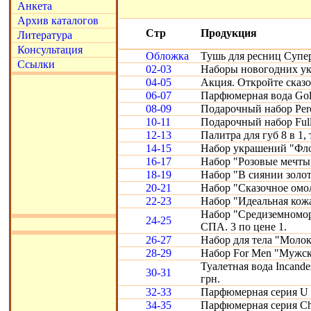
Анкета
Архив каталогов
Стр
Продукция
Литература
Консультация
Обложка
Тушь для ресниц Супе
Ссылки
02-03
Наборы новогодних ук
04-05
Акция. Откройте сказ
06-07
Парфюмерная вода Gold
08-09
Подарочный набор Perc
10-11
Подарочный набор Full
12-13
Палитра для губ 8 в 1, 
14-15
Набор украшений "Фло
16-17
Набор "Розовые мечты
18-19
Набор "В сиянии золот
20-21
Набор "Сказочное омо
22-23
Набор "Идеальная кожа"
Набор "Средиземномор
24-25
СПА. 3 по цене 1.
26-27
Набор для тела "Молоко
28-29
Набор For Men "Мужск
Туалетная вода Incande
30-31
грн.
32-33
Парфюмерная серия U 
34-35
Парфюмерная серия Chr