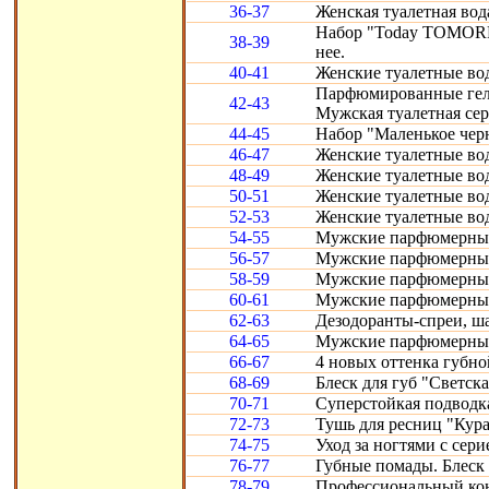
36-37
Женская туалетная вод
Набор "Today TOMORR
38-39
нее.
40-41
Женские туалетные воды
Парфюмированные гели 
42-43
Мужская туалетная сери
44-45
Набор "Маленькое черн
46-47
Женские туалетные вод
48-49
Женские туалетные воды
50-51
Женские туалетные во
52-53
Женские туалетные вод
54-55
Мужские парфюмерные
56-57
Мужские парфюмерные 
58-59
Мужские парфюмерные 
60-61
Мужские парфюмерные с
62-63
Дезодоранты-спреи, ш
64-65
Мужские парфюмерные 
66-67
4 новых оттенка губно
68-69
Блеск для губ "Светска
70-71
Суперстойкая подводка
72-73
Тушь для ресниц "Кура
74-75
Уход за ногтями с сери
76-77
Губные помады. Блеск 
78-79
Профессиональный конт