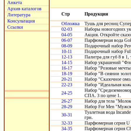
Анкета
Архив каталогов
Стр
Продукция
Литература
Консультация
Обложка
Тушь для ресниц Супе
Ссылки
02-03
Наборы новогодних ук
04-05
Акция. Откройте сказ
06-07
Парфюмерная вода Gold
08-09
Подарочный набор Perc
10-11
Подарочный набор Full
12-13
Палитра для губ 8 в 1, 
14-15
Набор украшений "Фло
16-17
Набор "Розовые мечты
18-19
Набор "В сиянии золот
20-21
Набор "Сказочное омо
22-23
Набор "Идеальная кожа"
Набор "Средиземномор
24-25
СПА. 3 по цене 1.
26-27
Набор для тела "Молоко
28-29
Набор For Men "Мужск
Туалетная вода Incande
30-31
грн.
32-33
Парфюмерная серия U 
34-35
Парфюмерная серия Chr