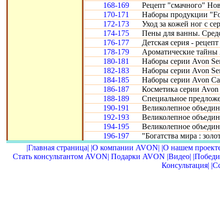
168-169
Рецепт "смачного" Нов
170-171
Наборы продукции "Fo
172-173
Уход за кожей ног с се
174-175
Пены для ванны. Сред
176-177
Детская серия - рецепт
178-179
Ароматические тайны 
180-181
Наборы серии Avon Sen
182-183
Наборы серии Avon Sen
184-185
Наборы серии Avon Car
186-187
Косметика серии Avon 
188-189
Специальное предложе
190-191
Великолепное объедине
192-193
Великолепное объедине
194-195
Великолепное объедин
196-197
"Богатства мира : золот
|Главная страница|
|О компании AVON|
|О нашем проекте
Стать консультантом AVON|
Подарки AVON
|Видео|
|Победи
Консультация|
|С