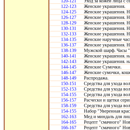
120-121
Уход за кожей лица с с
122-123
Женские украшения.
124-125
Женские украшения. Н
126-127
Женские украшения. Н
128-129
Женские украшения. Н
130-131
Женские украшения. Н
132-133
Женские украшения. Н
134-135
Женские наручные час
136-137
Женские украшения. Н
138-139
Мужской шарф. Часы "
140-141
Женские украшения. н
142-143
Женские украшения. н
144-145
Женские Сумочки.
146-147
Женские сумочки, кош
148-149
Распродажа.
150-151
Средства для ухода во
152-153
Средства для ухода во
154-155
Средства для ухода во
156-157
Расчески и щетки сери
158-159
Средства для ухода во
154-155
Набор "Уверенная крас
162-163
Мед и миндаль для лиц
164-165
Рецепт "смачного" Нов
166-167
Рецепт "смачного" Нов