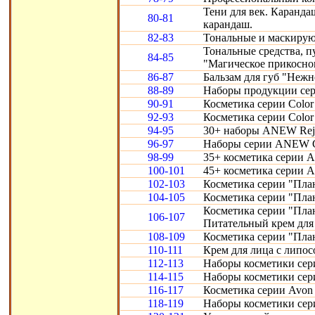
Тени для век. Карандаш
80-81
карандаш.
82-83
Тональные и маскирую
Тональные средства, 
84-85
"Магическое прикосно
86-87
Бальзам для губ "Нежн
88-89
Наборы продукции сери
90-91
Косметика серии Color 
92-93
Косметика серии Color 
94-95
30+ наборы ANEW Reju
96-97
Наборы серии ANEW Cl
98-99
35+ косметика серии A
100-101
45+ косметика серии 
102-103
Косметика серии "Пла
104-105
Косметика серии "Пла
Косметика серии "Пла
106-107
Питательный крем для 
108-109
Косметика серии "Пла
110-111
Крем для лица с липо
112-113
Наборы косметики сери
114-115
Наборы косметики сери
116-117
Косметика серии Avon S
118-119
Наборы косметики сери