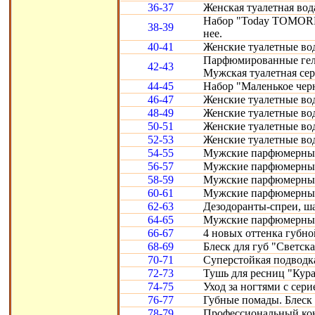
36-37
Женская туалетная вод
Набор "Today TOMORR
38-39
нее.
40-41
Женские туалетные воды
Парфюмированные гели 
42-43
Мужская туалетная сери
44-45
Набор "Маленькое черн
46-47
Женские туалетные вод
48-49
Женские туалетные воды
50-51
Женские туалетные во
52-53
Женские туалетные вод
54-55
Мужские парфюмерные
56-57
Мужские парфюмерные 
58-59
Мужские парфюмерные 
60-61
Мужские парфюмерные с
62-63
Дезодоранты-спреи, ш
64-65
Мужские парфюмерные 
66-67
4 новых оттенка губно
68-69
Блеск для губ "Светска
70-71
Суперстойкая подводка
72-73
Тушь для ресниц "Кура
74-75
Уход за ногтями с сери
76-77
Губные помады. Блеск 
78-79
Профессиональный конт