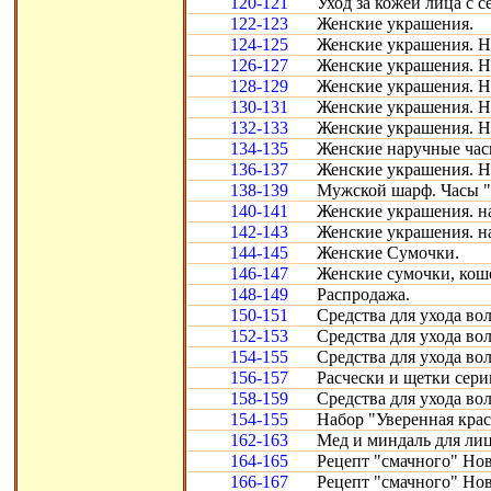
120-121
Уход за кожей лица с с
122-123
Женские украшения.
124-125
Женские украшения. Н
126-127
Женские украшения. Н
128-129
Женские украшения. Н
130-131
Женские украшения. Н
132-133
Женские украшения. Н
134-135
Женские наручные час
136-137
Женские украшения. Н
138-139
Мужской шарф. Часы "
140-141
Женские украшения. н
142-143
Женские украшения. н
144-145
Женские Сумочки.
146-147
Женские сумочки, кош
148-149
Распродажа.
150-151
Средства для ухода во
152-153
Средства для ухода во
154-155
Средства для ухода во
156-157
Расчески и щетки сери
158-159
Средства для ухода во
154-155
Набор "Уверенная крас
162-163
Мед и миндаль для лиц
164-165
Рецепт "смачного" Нов
166-167
Рецепт "смачного" Нов