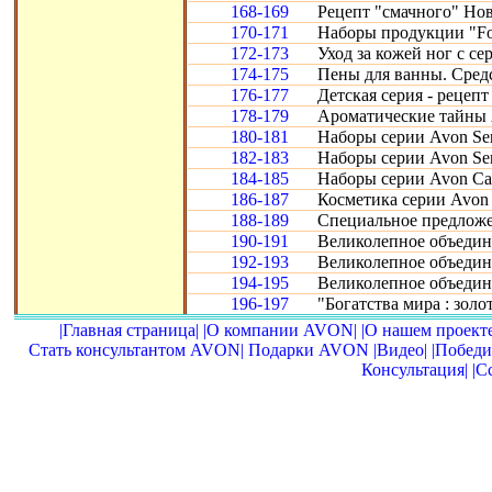
168-169
Рецепт "смачного" Нов
170-171
Наборы продукции "Fo
172-173
Уход за кожей ног с се
174-175
Пены для ванны. Сред
176-177
Детская серия - рецепт
178-179
Ароматические тайны 
180-181
Наборы серии Avon Sen
182-183
Наборы серии Avon Sen
184-185
Наборы серии Avon Car
186-187
Косметика серии Avon 
188-189
Специальное предложе
190-191
Великолепное объедине
192-193
Великолепное объедине
194-195
Великолепное объедин
196-197
"Богатства мира : золот
|Главная страница|
|О компании AVON|
|О нашем проекте
Стать консультантом AVON|
Подарки AVON
|Видео|
|Победи
Консультация|
|С