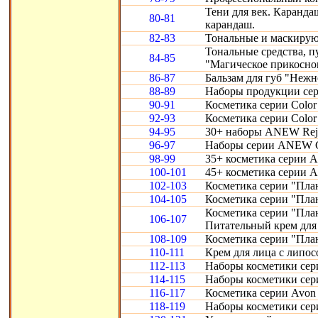
Тени для век. Карандаш
80-81
карандаш.
82-83
Тональные и маскирую
Тональные средства, 
84-85
"Магическое прикосно
86-87
Бальзам для губ "Нежн
88-89
Наборы продукции сери
90-91
Косметика серии Color 
92-93
Косметика серии Color 
94-95
30+ наборы ANEW Reju
96-97
Наборы серии ANEW Cl
98-99
35+ косметика серии A
100-101
45+ косметика серии 
102-103
Косметика серии "Пла
104-105
Косметика серии "Пла
Косметика серии "Пла
106-107
Питательный крем для 
108-109
Косметика серии "Пла
110-111
Крем для лица с липо
112-113
Наборы косметики сери
114-115
Наборы косметики сери
116-117
Косметика серии Avon S
118-119
Наборы косметики сери