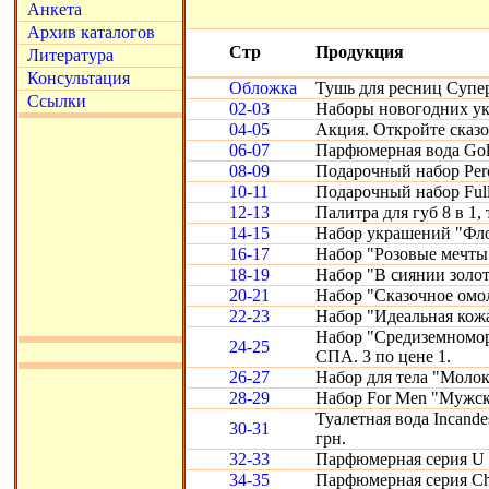
Анкета
Архив каталогов
Стр
Продукция
Литература
Консультация
Обложка
Тушь для ресниц Супе
Ссылки
02-03
Наборы новогодних ук
04-05
Акция. Откройте сказ
06-07
Парфюмерная вода Gold
08-09
Подарочный набор Perc
10-11
Подарочный набор Full
12-13
Палитра для губ 8 в 1, 
14-15
Набор украшений "Фло
16-17
Набор "Розовые мечты
18-19
Набор "В сиянии золот
20-21
Набор "Сказочное омо
22-23
Набор "Идеальная кожа"
Набор "Средиземномор
24-25
СПА. 3 по цене 1.
26-27
Набор для тела "Молоко
28-29
Набор For Men "Мужск
Туалетная вода Incande
30-31
грн.
32-33
Парфюмерная серия U 
34-35
Парфюмерная серия Chr