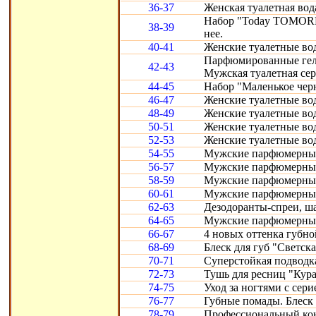
36-37
Женская туалетная вод
Набор "Today TOMORR
38-39
нее.
40-41
Женские туалетные воды
Парфюмированные гели 
42-43
Мужская туалетная сери
44-45
Набор "Маленькое черн
46-47
Женские туалетные вод
48-49
Женские туалетные воды
50-51
Женские туалетные во
52-53
Женские туалетные вод
54-55
Мужские парфюмерные
56-57
Мужские парфюмерные 
58-59
Мужские парфюмерные 
60-61
Мужские парфюмерные с
62-63
Дезодоранты-спреи, ш
64-65
Мужские парфюмерные 
66-67
4 новых оттенка губно
68-69
Блеск для губ "Светска
70-71
Суперстойкая подводка
72-73
Тушь для ресниц "Кура
74-75
Уход за ногтями с сери
76-77
Губные помады. Блеск 
78-79
Профессиональный конт