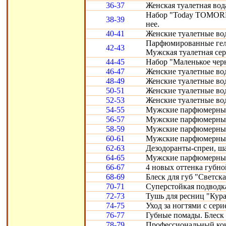
36-37
Женская туалетная вод
Набор "Today TOMORR
38-39
нее.
40-41
Женские туалетные воды
Парфюмированные гели 
42-43
Мужская туалетная сери
44-45
Набор "Маленькое черн
46-47
Женские туалетные вод
48-49
Женские туалетные воды
50-51
Женские туалетные во
52-53
Женские туалетные вод
54-55
Мужские парфюмерные
56-57
Мужские парфюмерные 
58-59
Мужские парфюмерные 
60-61
Мужские парфюмерные с
62-63
Дезодоранты-спреи, ш
64-65
Мужские парфюмерные 
66-67
4 новых оттенка губно
68-69
Блеск для губ "Светска
70-71
Суперстойкая подводка
72-73
Тушь для ресниц "Кура
74-75
Уход за ногтями с сери
76-77
Губные помады. Блеск 
78-79
Профессиональный конт