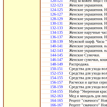
120-121
Уход за кожей лица с с
122-123
Женские украшения.
124-125
Женские украшения. Н
126-127
Женские украшения. Н
128-129
Женские украшения. Н
130-131
Женские украшения. Н
132-133
Женские украшения. Н
134-135
Женские наручные час
136-137
Женские украшения. Н
138-139
Мужской шарф. Часы "
140-141
Женские украшения. н
142-143
Женские украшения. н
144-145
Женские Сумочки.
146-147
Женские сумочки, кош
148-149
Распродажа.
150-151
Средства для ухода во
152-153
Средства для ухода во
154-155
Средства для ухода во
156-157
Расчески и щетки сери
158-159
Средства для ухода во
154-155
Набор "Уверенная крас
162-163
Мед и миндаль для лиц
164-165
Рецепт "смачного" Нов
166-167
Рецепт "смачного" Нов