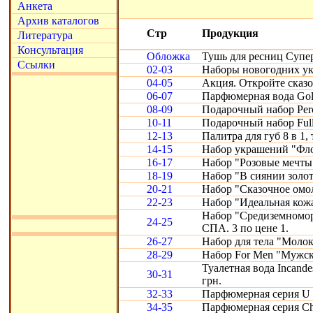
Анкета
Архив каталогов
Стр
Продукция
Литература
Консультация
Обложка
Тушь для ресниц Супе
Ссылки
02-03
Наборы новогодних ук
04-05
Акция. Откройте сказ
06-07
Парфюмерная вода Gold
08-09
Подарочный набор Perc
10-11
Подарочный набор Full
12-13
Палитра для губ 8 в 1, 
14-15
Набор украшений "Фло
16-17
Набор "Розовые мечты
18-19
Набор "В сиянии золот
20-21
Набор "Сказочное омо
22-23
Набор "Идеальная кожа"
Набор "Средиземномор
24-25
СПА. 3 по цене 1.
26-27
Набор для тела "Молоко
28-29
Набор For Men "Мужск
Туалетная вода Incande
30-31
грн.
32-33
Парфюмерная серия U 
34-35
Парфюмерная серия Chr