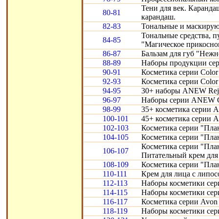
Тени для век. Карандаш
80-81
карандаш.
82-83
Тональные и маскирую
Тональные средства, 
84-85
"Магическое прикосно
86-87
Бальзам для губ "Нежн
88-89
Наборы продукции сери
90-91
Косметика серии Color 
92-93
Косметика серии Color 
94-95
30+ наборы ANEW Reju
96-97
Наборы серии ANEW Cl
98-99
35+ косметика серии A
100-101
45+ косметика серии 
102-103
Косметика серии "Пла
104-105
Косметика серии "Пла
Косметика серии "Пла
106-107
Питательный крем для 
108-109
Косметика серии "Пла
110-111
Крем для лица с липо
112-113
Наборы косметики сери
114-115
Наборы косметики сери
116-117
Косметика серии Avon S
118-119
Наборы косметики сери