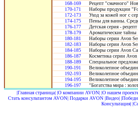
168-169
Рецепт "смачного" Нов
170-171
Наборы продукции "Fo
172-173
Уход за кожей ног с се
174-175
Пены для ванны. Сред
176-177
Детская серия - рецепт
178-179
Ароматические тайны 
180-181
Наборы серии Avon Sen
182-183
Наборы серии Avon Sen
184-185
Наборы серии Avon Car
186-187
Косметика серии Avon 
188-189
Специальное предложе
190-191
Великолепное объедине
192-193
Великолепное объедине
194-195
Великолепное объедин
196-197
"Богатства мира : золот
|Главная страница|
|О компании AVON|
|О нашем проекте
Стать консультантом AVON|
Подарки AVON
|Видео|
|Победи
Консультация|
|С